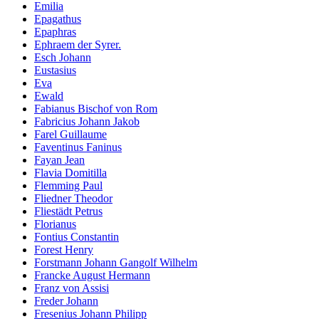
Emilia
Epagathus
Epaphras
Ephraem der Syrer.
Esch Johann
Eustasius
Eva
Ewald
Fabianus Bischof von Rom
Fabricius Johann Jakob
Farel Guillaume
Faventinus Faninus
Fayan Jean
Flavia Domitilla
Flemming Paul
Fliedner Theodor
Fliestädt Petrus
Florianus
Fontius Constantin
Forest Henry
Forstmann Johann Gangolf Wilhelm
Francke August Hermann
Franz von Assisi
Freder Johann
Fresenius Johann Philipp