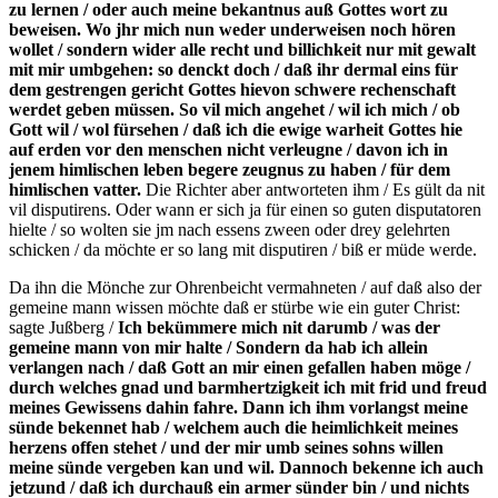
zu lernen / oder auch meine bekantnus auß Gottes wort zu
beweisen. Wo jhr mich nun weder underweisen noch hören
wollet / sondern wider alle recht und billichkeit nur mit gewalt
mit mir umbgehen: so denckt doch / daß ihr dermal eins für
dem gestrengen gericht Gottes hievon schwere rechenschaft
werdet geben müssen. So vil mich angehet / wil ich mich / ob
Gott wil / wol fürsehen / daß ich die ewige warheit Gottes hie
Notwendig
auf erden vor den menschen nicht verleugne / davon ich in
Diese
jenem himlischen leben begere zeugnus zu haben / für dem
Cookies
himlischen vatter.
Die Richter aber antworteten ihm / Es gült da nit
sind nicht
vil disputirens. Oder wann er sich ja für einen so guten disputatoren
optional.
hielte / so wolten sie jm nach essens zween oder drey gelehrten
Sie werden
schicken / da möchte er so lang mit disputiren / biß er müde werde.
benötigt,
damit die
Da ihn die Mönche zur Ohrenbeicht vermahneten / auf daß also der
Website
gemeine mann wissen möchte daß er stürbe wie ein guter Christ:
funktioniert.
sagte Jußberg /
Ich bekümmere mich nit darumb / was der
gemeine mann von mir halte / Sondern da hab ich allein
verlangen nach / daß Gott an mir einen gefallen haben möge /
durch welches gnad und barmhertzigkeit ich mit frid und freud
Statistik
meines Gewissens dahin fahre. Dann ich ihm vorlangst meine
Mit diesen
sünde bekennet hab / welchem auch die heimlichkeit meines
Cookies
herzens offen stehet / und der mir umb seines sohns willen
können wir die
meine sünde vergeben kan und wil. Dannoch bekenne ich auch
Funktionsweise
jetzund / daß ich durchauß ein armer sünder bin / und nichts
und Struktur