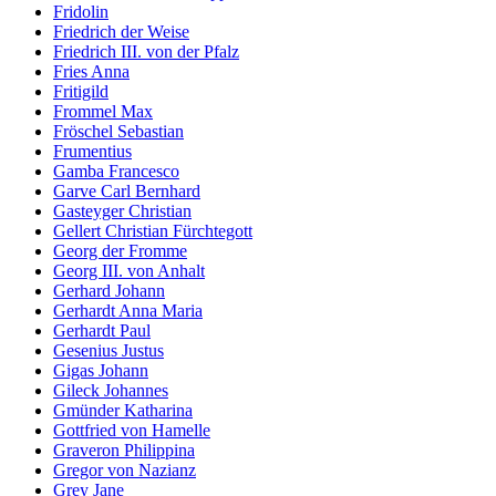
Fridolin
Friedrich der Weise
Friedrich III. von der Pfalz
Fries Anna
Fritigild
Frommel Max
Fröschel Sebastian
Frumentius
Gamba Francesco
Garve Carl Bernhard
Gasteyger Christian
Gellert Christian Fürchtegott
Georg der Fromme
Georg III. von Anhalt
Gerhard Johann
Gerhardt Anna Maria
Gerhardt Paul
Gesenius Justus
Gigas Johann
Gileck Johannes
Gmünder Katharina
Gottfried von Hamelle
Graveron Philippina
Gregor von Nazianz
Grey Jane