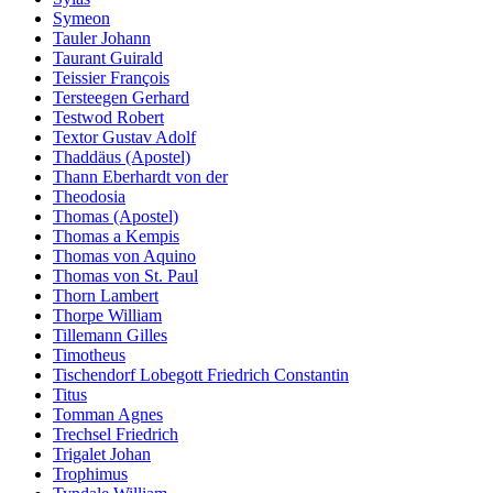
Symeon
Tauler Johann
Taurant Guirald
Teissier François
Tersteegen Gerhard
Testwod Robert
Textor Gustav Adolf
Thaddäus (Apostel)
Thann Eberhardt von der
Theodosia
Thomas (Apostel)
Thomas a Kempis
Thomas von Aquino
Thomas von St. Paul
Thorn Lambert
Thorpe William
Tillemann Gilles
Timotheus
Tischendorf Lobegott Friedrich Constantin
Titus
Tomman Agnes
Trechsel Friedrich
Trigalet Johan
Trophimus