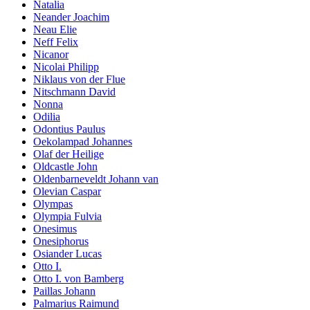
Natalia
Neander Joachim
Neau Elie
Neff Felix
Nicanor
Nicolai Philipp
Niklaus von der Flue
Nitschmann David
Nonna
Odilia
Odontius Paulus
Oekolampad Johannes
Olaf der Heilige
Oldcastle John
Oldenbarneveldt Johann van
Olevian Caspar
Olympas
Olympia Fulvia
Onesimus
Onesiphorus
Osiander Lucas
Otto I.
Otto I. von Bamberg
Paillas Johann
Palmarius Raimund