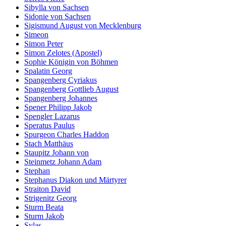
Sibylla von Sachsen
Sidonie von Sachsen
Sigismund August von Mecklenburg
Simeon
Simon Peter
Simon Zelotes (Apostel)
Sophie Königin von Böhmen
Spalatin Georg
Spangenberg Cyriakus
Spangenberg Gottlieb August
Spangenberg Johannes
Spener Philipp Jakob
Spengler Lazarus
Speratus Paulus
Spurgeon Charles Haddon
Stach Matthäus
Staupitz Johann von
Steinmetz Johann Adam
Stephan
Stephanus Diakon und Märtyrer
Straiton David
Strigenitz Georg
Sturm Beata
Sturm Jakob
Sylas