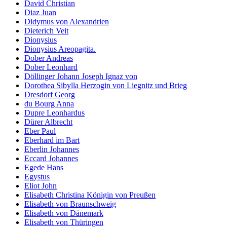
David Christian
Diaz Juan
Didymus von Alexandrien
Dieterich Veit
Dionysius
Dionysius Areopagita.
Dober Andreas
Dober Leonhard
Döllinger Johann Joseph Ignaz von
Dorothea Sibylla Herzogin von Liegnitz und Brieg
Dresdorf Georg
du Bourg Anna
Dupre Leonhardus
Dürer Albrecht
Eber Paul
Eberhard im Bart
Eberlin Johannes
Eccard Johannes
Egede Hans
Egystus
Eliot John
Elisabeth Christina Königin von Preußen
Elisabeth von Braunschweig
Elisabeth von Dänemark
Elisabeth von Thüringen