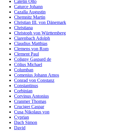
Catelin Otto
Caturce Johann
Cazalla Augustin
Chemnitz Martin
Christian III. von Dänemark
Christiana
Christoph von Württemberg
Clarenbach Adolph
Claudius Matthias
Clemens von Rom
Clement Paul
Coligny Gaspard de
Cölius Michael
Columban
Comenius Johann Amos
Conrad von Constanz
Constantinus
Corbinian
Corvinus Antonius
Cranmer Thomas
Cruciger Caspar
Cusa Nikolaus von
Cyprian
Dach Simon
David