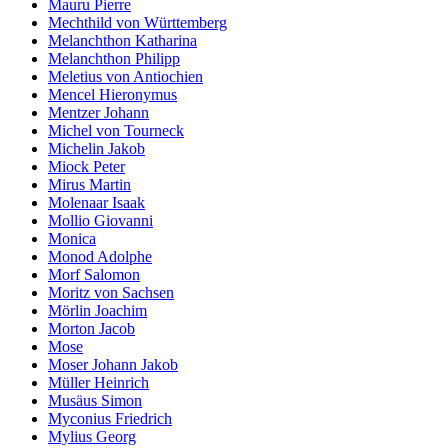
Mauru Pierre
Mechthild von Württemberg
Melanchthon Katharina
Melanchthon Philipp
Meletius von Antiochien
Mencel Hieronymus
Mentzer Johann
Michel von Tourneck
Michelin Jakob
Miock Peter
Mirus Martin
Molenaar Isaak
Mollio Giovanni
Monica
Monod Adolphe
Morf Salomon
Moritz von Sachsen
Mörlin Joachim
Morton Jacob
Mose
Moser Johann Jakob
Müller Heinrich
Musäus Simon
Myconius Friedrich
Mylius Georg