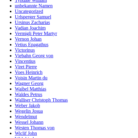
Tyndale William
unbekannte Namen
Uncategorized
Urlsperger Samuel
Ursinus Zacharias
Vadian Joachim
Vermigli Peter Martyr
Vernon Johan
Vetius Epagathus
Victorinus
Viebahn Georg von
Vincentius
Viret Pierre
Voes Heinrich
Voisin Martin du
Wagner Georg
Waibel Matthias
Waldes Petrus
Walliser Christoph Thomas
Weber Jakob
Wegelin Josua
Wendelmut
Wessel Johann
Westen Thomas von
Wiclif John