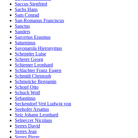
Saccus Siegfried
Sachs Hans
Sam Conrad
San-Romanus Franciscus
Sanctus
Sanders
Sarcerius Erasmus
Saturninus
Savonarola Hieronymus
Scheppler Luise
Scherer Georg
Schiemer Leonhard
Schlachter Franz Eugen
Schmidt Christoph
Schmolcke Benjamin
Schopf Otto
Schuch Wolf
Sebastinus
Seckendorf Veit Ludwig von
Seehofer Arsatius
Seiz Johann Leonhard
Selneccer Nicolaus
Serres David
Serres Jean
Serres Pierre