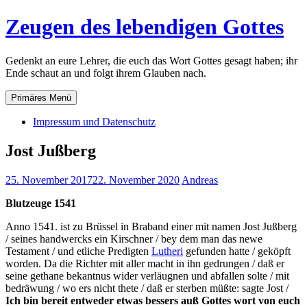
Zum
Zeugen des lebendigen Gottes
Inhalt
springen
Gedenkt an eure Lehrer, die euch das Wort Gottes gesagt haben; ihr
Ende schaut an und folgt ihrem Glauben nach.
Primäres Menü
Impressum und Datenschutz
Jost Jußberg
25. November 2017
22. November 2020
Andreas
Blutzeuge 1541
Anno 1541. ist zu Brüssel in Braband einer mit namen Jost Jußberg
/ seines handwercks ein Kirschner / bey dem man das newe
Testament / und etliche Predigten
Lutheri
gefunden hatte / geköpft
worden. Da die Richter mit aller macht in ihn gedrungen / daß er
seine gethane bekantnus wider verläugnen und abfallen solte / mit
bedräwung / wo ers nicht thete / daß er sterben müßte: sagte Jost /
Ich bin bereit entweder etwas bessers auß Gottes wort von euch