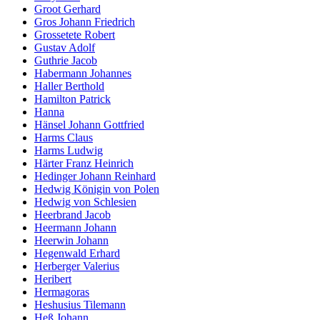
Groot Gerhard
Gros Johann Friedrich
Grossetete Robert
Gustav Adolf
Guthrie Jacob
Habermann Johannes
Haller Berthold
Hamilton Patrick
Hanna
Hänsel Johann Gottfried
Harms Claus
Harms Ludwig
Härter Franz Heinrich
Hedinger Johann Reinhard
Hedwig Königin von Polen
Hedwig von Schlesien
Heerbrand Jacob
Heermann Johann
Heerwin Johann
Hegenwald Erhard
Herberger Valerius
Heribert
Hermagoras
Heshusius Tilemann
Heß Johann