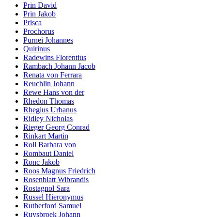
Prin David
Prin Jakob
Prisca
Prochorus
Purnei Johannes
Quirinus
Radewins Florentius
Rambach Johann Jacob
Renata von Ferrara
Reuchlin Johann
Rewe Hans von der
Rhedon Thomas
Rhegius Urbanus
Ridley Nicholas
Rieger Georg Conrad
Rinkart Martin
Roll Barbara von
Rombaut Daniel
Ronc Jakob
Roos Magnus Friedrich
Rosenblatt Wibrandis
Rostagnol Sara
Russel Hieronymus
Rutherford Samuel
Ruysbroek Johann