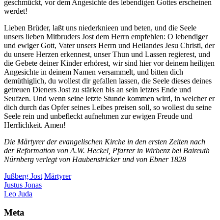
geschmückt, vor dem Angesichte des lebendigen Gottes erscheinen
werdet!
Lieben Brüder, laßt uns niederknieen und beten, und die Seele
unsers lieben Mitbruders Jost dem Herrn empfehlen: O lebendiger
und ewiger Gott, Vater unsers Herrn und Heilandes Jesu Christi, der
du unsere Herzen erkennest, unser Thun und Lassen regierest, und
die Gebete deiner Kinder erhörest, wir sind hier vor deinem heiligen
Angesichte in deinem Namen versammelt, und bitten dich
demüthiglich, du wollest dir gefallen lassen, die Seele dieses deines
getreuen Dieners Jost zu stärken bis an sein letztes Ende und
Seufzen. Und wenn seine letzte Stunde kommen wird, in welcher er
dich durch das Opfer seines Leibes preisen soll, so wollest du seine
Seele rein und unbefleckt aufnehmen zur ewigen Freude und
Herrlichkeit. Amen!
Die Märtyrer der evangelischen Kirche in den ersten Zeiten nach
der Reformation von A.W. Heckel, Pfarrer in Wirbenz bei Baireuth
Nürnberg verlegt von Haubenstricker und von Ebner 1828
Jußberg Jost
Märtyrer
Beitragsnavigation
Justus Jonas
Leo Juda
Meta