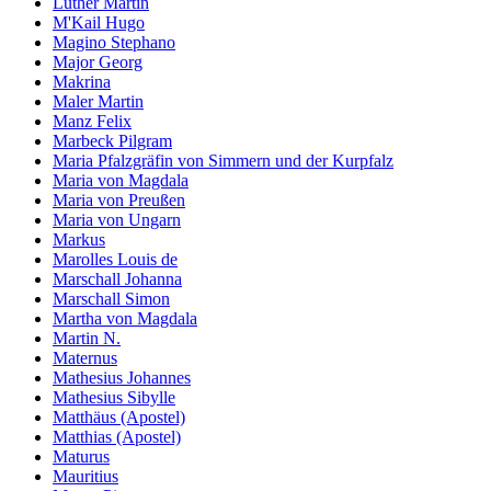
Luther Martin
M'Kail Hugo
Magino Stephano
Major Georg
Makrina
Maler Martin
Manz Felix
Marbeck Pilgram
Maria Pfalzgräfin von Simmern und der Kurpfalz
Maria von Magdala
Maria von Preußen
Maria von Ungarn
Markus
Marolles Louis de
Marschall Johanna
Marschall Simon
Martha von Magdala
Martin N.
Maternus
Mathesius Johannes
Mathesius Sibylle
Matthäus (Apostel)
Matthias (Apostel)
Maturus
Mauritius