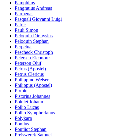
Pamphilus
Pangratius Andreas
Parmenas
Pasquali Giovanni Luigi
Patric
Pauli Simon
Peloquin Dionysius
Peloquin Stephan
Perpetua
Pescheck Christoph
Petersen Eleonore
Peterson Oluf
Petrus (Apostel)
Petrus Clericus
Philippine Welser
Philippus (Apostel)
Pirmin
Pistorius Johannes
Pointet Johann
Pollio Lucas
Pollio Symphorianus
Polykarp
Pontius
Poutliot Stephan
Preiswerck Samuel