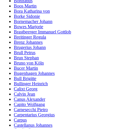
Bonifatius
Boos Martin
Bora Katharina von
Borke Sidonie
Bornemacher Johann
Bowes Marjorie
Brastbeerger Immanuel Gottlob
Breitinger Regula
Brenz Johannes
Brugerius Johann
Brull Petrus
Brun Stephan
Bruno von Köln
Bucer Martin
Bugenhagen Johannes
Bull Brigitte
Bullinger Heinrich
Calixt Georg
Calvin Jean
Canus Alexander
Capito Wolfgang
Carnesecchi Pietro
Carpentarius Georgius
Carpus
Castellanus Johannes