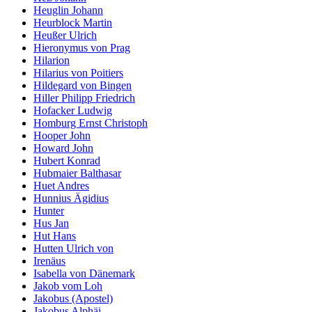
Heuglin Johann
Heurblock Martin
Heußer Ulrich
Hieronymus von Prag
Hilarion
Hilarius von Poitiers
Hildegard von Bingen
Hiller Philipp Friedrich
Hofacker Ludwig
Homburg Ernst Christoph
Hooper John
Howard John
Hubert Konrad
Hubmaier Balthasar
Huet Andres
Hunnius Ägidius
Hunter
Hus Jan
Hut Hans
Hutten Ulrich von
Irenäus
Isabella von Dänemark
Jakob vom Loh
Jakobus (Apostel)
Jakobus Alphäi