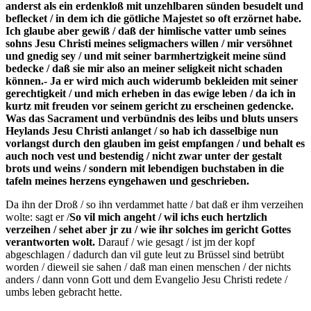
anderst als ein erdenkloß mit unzehlbaren sünden besudelt und
der Website
beflecket / in dem ich die götliche Majestet so oft erzörnet habe.
auf Basis der
Ich glaube aber gewiß / daß der himlische vatter umb seines
Nutzung
sohns Jesu Christi meines seligmachers willen / mir versöhnet
verbessern.
und gnedig sey / und mit seiner barmhertzigkeit meine sünd
bedecke / daß sie mir also an meiner seligkeit nicht schaden
können.- Ja er wird mich auch widerumb bekleiden mit seiner
gerechtigkeit / und mich erheben in das ewige leben / da ich in
Erfahrung
kurtz mit freuden vor seinem gericht zu erscheinen gedencke.
Damit unsere
Was das Sacrament und verbündnis des leibs und bluts unsers
Website
Heylands Jesu Christi anlanget / so hab ich dasselbige nun
während
vorlangst durch den glauben im geist empfangen / und behalt es
Ihres Besuchs
auch noch vest und bestendig / nicht zwar unter der gestalt
so gut wie
brots und weins / sondern mit lebendigen buchstaben in die
möglich
tafeln meines herzens eyngehawen und geschrieben.
funktioniert.
Wenn Sie
Da ihn der Droß / so ihn verdammet hatte / bat daß er ihm verzeihen
diese Cookies
wolte: sagt er /
So vil mich angeht / wil ichs euch hertzlich
ablehnen,
verzeihen / sehet aber jr zu / wie ihr solches im gericht Gottes
verschwinden
verantworten wolt.
Darauf / wie gesagt / ist jm der kopf
einige
abgeschlagen / dadurch dan vil gute leut zu Brüssel sind betrübt
Funktionen
worden / dieweil sie sahen / daß man einen menschen / der nichts
von der
anders / dann vonn Gott und dem Evangelio Jesu Christi redete /
Website.
umbs leben gebracht hette.