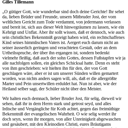
Gilles Tillemann
Marketing
„O gütiger Gott, wie wunderbar sind doch deine Gerichte! Ihr sehet
Indem Sie uns Ihre
da, lieben Brüder und Freunde, unsern Mitbruder Jost, der vom
Interessen und Ihr
weltlichen Gericht zum Tode verdammt, von jedermann verlassen
Verhalten beim
und bereit ist, sich aus dieser Welt hinwegräumen zu lassen, wie ein
Besuch unserer
Kehrigt und Unflat. Aber ihr sollt wissen, daß er dennoch, wie auch
Website mitteilen,
sein christliches Bekenntniß gezeigt haben wird, ein rechtschaffenes
erhöhen Sie die
Kind seines himmlischen Vaters ist. Aergert euch darum nicht an
Wahrscheinlichkeit,
seiner äusserlich geringen und verachteten Gestalt, oder an dem
personalisierte
Urtheilsspruche, der über ihn ergangen ist, sondern bedenkt
Inhalte und
vielmehr fleißig, daß auch der sohn Gottes, dessen Fußstapfen wir ja
Angebote zu sehen.
alle nachfolgen sollen, ein gleiches Schicksal hatte. Denn es steht
von ihm geschrieben: wir hielten ihn für den, der von Gott
geschlagen wäre, aber er ist um unserer Sünden willen gemartert
worden, was nichts anders sagen will, als, daß er die allergrößte
Marter und Pein unsertwillen erduldet hat. Nun ist aber, wie der
Heiland selber sagt, der Schüler nicht über den Meister.
Wir halten euch demnach, lieber Bruder Jost, für selig, dieweil wir
sehen, daß ihr in dem Herrn stark und getrost seyd, und alles
Irdische und Vergängliche für Koth achtet, gegen das freimüthige
Bekenntniß der evangelischen Wahrheit. O wie selig werdet ihr
doch seyn, wenn ihr morgen, von aller Unreinigkeit abgewaschen
und gesäubert, mit den Kleinodien Christi, eures Bräutigams