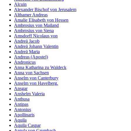
Alcuin
Alexander Bischof von Jerusalem
Althamer Andreas
Amalie Elisabeth von Hessen
Ambrosius von Mailand
Ambrosius von Siena
Amsdorff Nicolaus von
Andreä Jacob
Andreä Johann Valentin
Andreä Maria
Andreas (Apostel)
Andronicus
Anna Katharina zu Waldeck
Anna von Sachsen
Anselm von Canterbury
Anselm von Havelberg.
Ansgar
Anshelm Valeria
Anthusa
Antipas
Antonius
Apollinaris
Aquila
Aquila Caspar
Argula von Grumbach