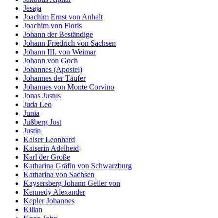
Jesaja
Joachim Ernst von Anhalt
Joachim von Floris
Johann der Beständige
Johann Friedrich von Sachsen
Johann III. von Weimar
Johann von Goch
Johannes (Apostel)
Johannes der Täufer
Johannes von Monte Corvino
Jonas Justus
Juda Leo
Junia
Jußberg Jost
Justin
Kaiser Leonhard
Kaiserin Adelheid
Karl der Große
Katharina Gräfin von Schwarzburg
Katharina von Sachsen
Kaysersberg Johann Geiler von
Kennedy Alexander
Kepler Johannes
Kilian