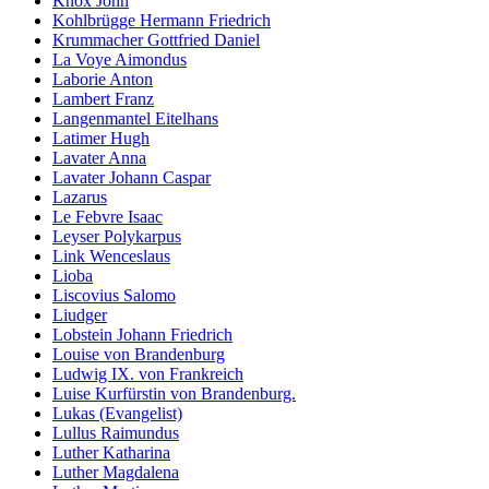
Knox John
Kohlbrügge Hermann Friedrich
Krummacher Gottfried Daniel
La Voye Aimondus
Laborie Anton
Lambert Franz
Langenmantel Eitelhans
Latimer Hugh
Lavater Anna
Lavater Johann Caspar
Lazarus
Le Febvre Isaac
Leyser Polykarpus
Link Wenceslaus
Lioba
Liscovius Salomo
Liudger
Lobstein Johann Friedrich
Louise von Brandenburg
Ludwig IX. von Frankreich
Luise Kurfürstin von Brandenburg.
Lukas (Evangelist)
Lullus Raimundus
Luther Katharina
Luther Magdalena