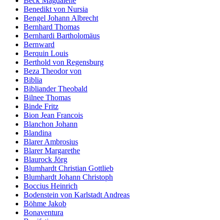
Beck Magdalene
Benedikt von Nursia
Bengel Johann Albrecht
Bernhard Thomas
Bernhardi Bartholomäus
Bernward
Berquin Louis
Berthold von Regensburg
Beza Theodor von
Biblia
Bibliander Theobald
Bilnee Thomas
Binde Fritz
Bion Jean Francois
Blanchon Johann
Blandina
Blarer Ambrosius
Blarer Margarethe
Blaurock Jörg
Blumhardt Christian Gottlieb
Blumhardt Johann Christoph
Boccius Heinrich
Bodenstein von Karlstadt Andreas
Böhme Jakob
Bonaventura