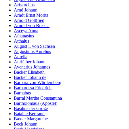
Aristarchus
Arnd Johann
Arndt Ernst Moritz
Arnold Gottfried
Arnold von Brescia
Asceya Anna
Athanasius
Atthalus
August I. von Sachsen
Augustinus Aurelius
Aurelia
Aurifaber Johann
Avenarius Johannes
Backer Elisabeth
Backer Johann de
Barbara von Württemberg
Barbarossa Friedrich
Barnabas
Barral Martha Constantina
Bartholomäus (Apostel)
Basilius der Große
Bataille Bertrand
Baxter Margarethe
Beck Johann