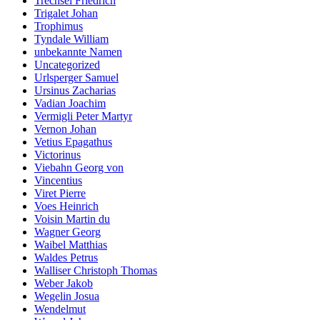
Trechsel Friedrich
Trigalet Johan
Trophimus
Tyndale William
unbekannte Namen
Uncategorized
Urlsperger Samuel
Ursinus Zacharias
Vadian Joachim
Vermigli Peter Martyr
Vernon Johan
Vetius Epagathus
Victorinus
Viebahn Georg von
Vincentius
Viret Pierre
Voes Heinrich
Voisin Martin du
Wagner Georg
Waibel Matthias
Waldes Petrus
Walliser Christoph Thomas
Weber Jakob
Wegelin Josua
Wendelmut