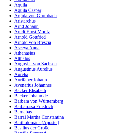
Aquila
Aquila Caspar
Argula von Grumbach
Aristarchus
Arnd Johann
Arndt Ernst Moritz
Arnold Gottfried
Arnold von Brescia
Asceya Anna
Athanasius
Atthalus
August I. von Sachsen
Augustinus Aurelius
Aurelia
Aurifaber Johann
Avenarius Johannes
Backer Elisabeth
Backer Johann de
Barbara von Württemberg
Barbarossa Friedrich
Barnabas
Barral Martha Constantina
Bartholomäus (Apostel)
Basilius der Große