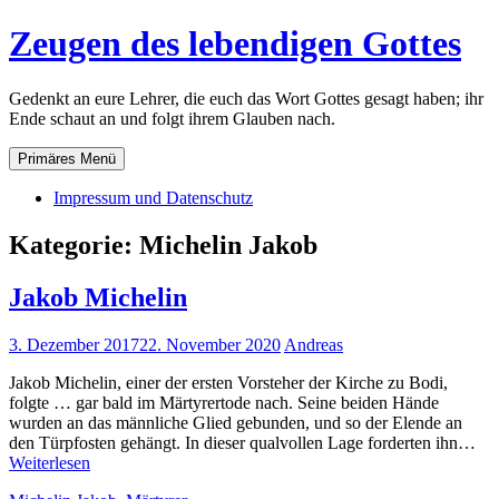
Zum
Zeugen des lebendigen Gottes
Inhalt
springen
Gedenkt an eure Lehrer, die euch das Wort Gottes gesagt haben; ihr
Ende schaut an und folgt ihrem Glauben nach.
Primäres Menü
Impressum und Datenschutz
Kategorie:
Michelin Jakob
Jakob Michelin
3. Dezember 2017
22. November 2020
Andreas
Jakob Michelin, einer der ersten Vorsteher der Kirche zu Bodi,
folgte … gar bald im Märtyrertode nach. Seine beiden Hände
wurden an das männliche Glied gebunden, und so der Elende an
den Türpfosten gehängt. In dieser qualvollen Lage forderten ihn…
Jakob
Weiterlesen
Michelin