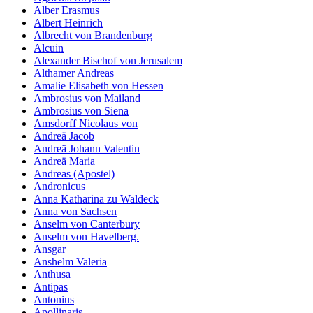
Alber Erasmus
Albert Heinrich
Albrecht von Brandenburg
Alcuin
Alexander Bischof von Jerusalem
Althamer Andreas
Amalie Elisabeth von Hessen
Ambrosius von Mailand
Ambrosius von Siena
Amsdorff Nicolaus von
Andreä Jacob
Andreä Johann Valentin
Andreä Maria
Andreas (Apostel)
Andronicus
Anna Katharina zu Waldeck
Anna von Sachsen
Anselm von Canterbury
Anselm von Havelberg.
Ansgar
Anshelm Valeria
Anthusa
Antipas
Antonius
Apollinaris