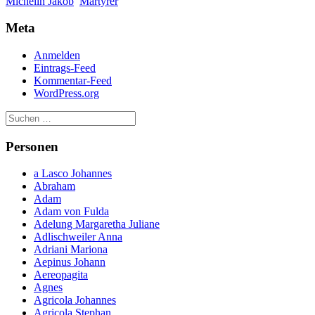
Michelin Jakob
Märtyrer
Meta
Anmelden
Eintrags-Feed
Kommentar-Feed
WordPress.org
Personen
a Lasco Johannes
Abraham
Adam
Adam von Fulda
Adelung Margaretha Juliane
Adlischweiler Anna
Adriani Mariona
Aepinus Johann
Aereopagita
Agnes
Agricola Johannes
Agricola Stephan