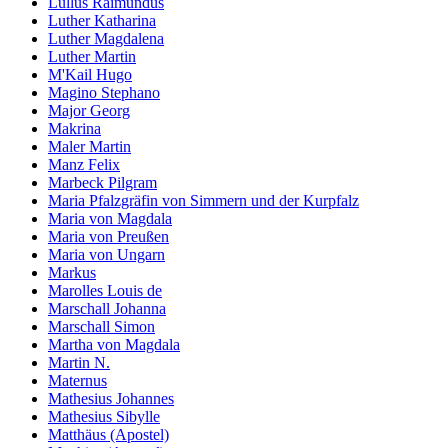
Lullus Raimundus
Luther Katharina
Luther Magdalena
Luther Martin
M'Kail Hugo
Magino Stephano
Major Georg
Makrina
Maler Martin
Manz Felix
Marbeck Pilgram
Maria Pfalzgräfin von Simmern und der Kurpfalz
Maria von Magdala
Maria von Preußen
Maria von Ungarn
Markus
Marolles Louis de
Marschall Johanna
Marschall Simon
Martha von Magdala
Martin N.
Maternus
Mathesius Johannes
Mathesius Sibylle
Matthäus (Apostel)