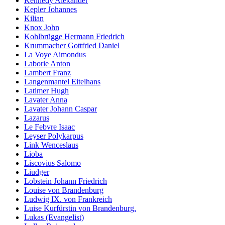
Kennedy Alexander
Kepler Johannes
Kilian
Knox John
Kohlbrügge Hermann Friedrich
Krummacher Gottfried Daniel
La Voye Aimondus
Laborie Anton
Lambert Franz
Langenmantel Eitelhans
Latimer Hugh
Lavater Anna
Lavater Johann Caspar
Lazarus
Le Febvre Isaac
Leyser Polykarpus
Link Wenceslaus
Lioba
Liscovius Salomo
Liudger
Lobstein Johann Friedrich
Louise von Brandenburg
Ludwig IX. von Frankreich
Luise Kurfürstin von Brandenburg.
Lukas (Evangelist)