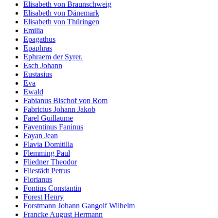
Elisabeth von Braunschweig
Elisabeth von Dänemark
Elisabeth von Thüringen
Emilia
Epagathus
Epaphras
Ephraem der Syrer.
Esch Johann
Eustasius
Eva
Ewald
Fabianus Bischof von Rom
Fabricius Johann Jakob
Farel Guillaume
Faventinus Faninus
Fayan Jean
Flavia Domitilla
Flemming Paul
Fliedner Theodor
Fliestädt Petrus
Florianus
Fontius Constantin
Forest Henry
Forstmann Johann Gangolf Wilhelm
Francke August Hermann