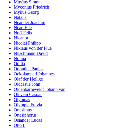
Musäus Simon
Myconius Friedrich
Mylius Georg
Natalia
Neander Joachim
Neau Elie
Neff Felix
Nicanor
Nicolai Philipp
Niklaus von der Flue
Nitschmann David
Nonna
Odilia
Odontius Paulus
Oekolampad Johannes
Olaf der Heilige
Oldcastle John
Oldenbarneveldt Johann van
Olevian Caspar
Olympas
Olympia Fulvia
Onesimus
Onesiphorus
Osiander Lucas
Otto I.