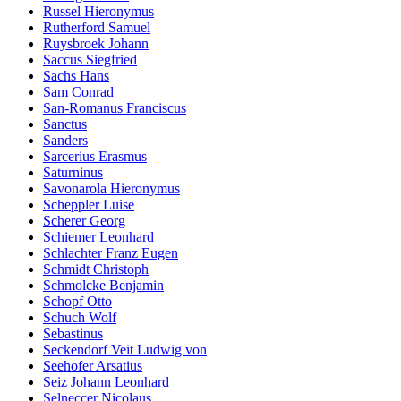
Russel Hieronymus
Rutherford Samuel
Ruysbroek Johann
Saccus Siegfried
Sachs Hans
Sam Conrad
San-Romanus Franciscus
Sanctus
Sanders
Sarcerius Erasmus
Saturninus
Savonarola Hieronymus
Scheppler Luise
Scherer Georg
Schiemer Leonhard
Schlachter Franz Eugen
Schmidt Christoph
Schmolcke Benjamin
Schopf Otto
Schuch Wolf
Sebastinus
Seckendorf Veit Ludwig von
Seehofer Arsatius
Seiz Johann Leonhard
Selneccer Nicolaus