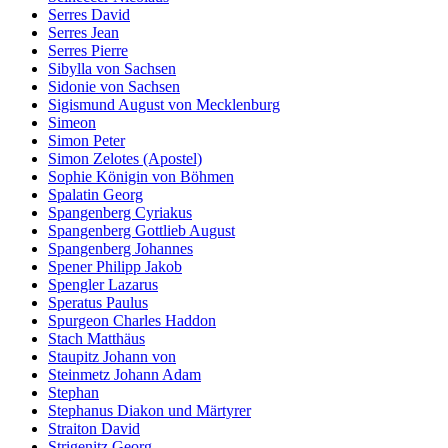
Serres David
Serres Jean
Serres Pierre
Sibylla von Sachsen
Sidonie von Sachsen
Sigismund August von Mecklenburg
Simeon
Simon Peter
Simon Zelotes (Apostel)
Sophie Königin von Böhmen
Spalatin Georg
Spangenberg Cyriakus
Spangenberg Gottlieb August
Spangenberg Johannes
Spener Philipp Jakob
Spengler Lazarus
Speratus Paulus
Spurgeon Charles Haddon
Stach Matthäus
Staupitz Johann von
Steinmetz Johann Adam
Stephan
Stephanus Diakon und Märtyrer
Straiton David
Strigenitz Georg