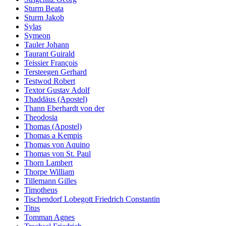
Sturm Beata
Sturm Jakob
Sylas
Symeon
Tauler Johann
Taurant Guirald
Teissier François
Tersteegen Gerhard
Testwod Robert
Textor Gustav Adolf
Thaddäus (Apostel)
Thann Eberhardt von der
Theodosia
Thomas (Apostel)
Thomas a Kempis
Thomas von Aquino
Thomas von St. Paul
Thorn Lambert
Thorpe William
Tillemann Gilles
Timotheus
Tischendorf Lobegott Friedrich Constantin
Titus
Tomman Agnes