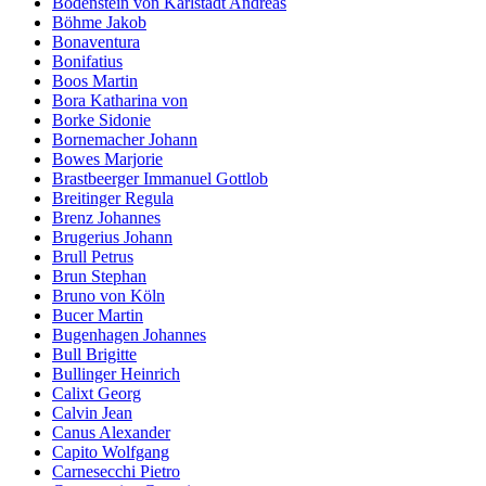
Bodenstein von Karlstadt Andreas
Böhme Jakob
Bonaventura
Bonifatius
Boos Martin
Bora Katharina von
Borke Sidonie
Bornemacher Johann
Bowes Marjorie
Brastbeerger Immanuel Gottlob
Breitinger Regula
Brenz Johannes
Brugerius Johann
Brull Petrus
Brun Stephan
Bruno von Köln
Bucer Martin
Bugenhagen Johannes
Bull Brigitte
Bullinger Heinrich
Calixt Georg
Calvin Jean
Canus Alexander
Capito Wolfgang
Carnesecchi Pietro