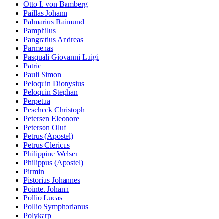
Otto I. von Bamberg
Paillas Johann
Palmarius Raimund
Pamphilus
Pangratius Andreas
Parmenas
Pasquali Giovanni Luigi
Patric
Pauli Simon
Peloquin Dionysius
Peloquin Stephan
Perpetua
Pescheck Christoph
Petersen Eleonore
Peterson Oluf
Petrus (Apostel)
Petrus Clericus
Philippine Welser
Philippus (Apostel)
Pirmin
Pistorius Johannes
Pointet Johann
Pollio Lucas
Pollio Symphorianus
Polykarp