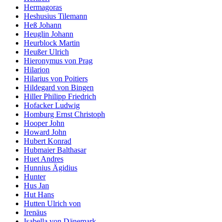
Hermagoras
Heshusius Tilemann
Heß Johann
Heuglin Johann
Heurblock Martin
Heußer Ulrich
Hieronymus von Prag
Hilarion
Hilarius von Poitiers
Hildegard von Bingen
Hiller Philipp Friedrich
Hofacker Ludwig
Homburg Ernst Christoph
Hooper John
Howard John
Hubert Konrad
Hubmaier Balthasar
Huet Andres
Hunnius Ägidius
Hunter
Hus Jan
Hut Hans
Hutten Ulrich von
Irenäus
Isabella von Dänemark