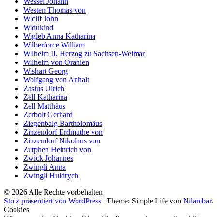
Wessel Johann
Westen Thomas von
Wiclif John
Widukind
Wigleb Anna Katharina
Wilberforce William
Wilhelm II. Herzog zu Sachsen-Weimar
Wilhelm von Oranien
Wishart Georg
Wolfgang von Anhalt
Zasius Ulrich
Zell Katharina
Zell Matthäus
Zerbolt Gerhard
Ziegenbalg Bartholomäus
Zinzendorf Erdmuthe von
Zinzendorf Nikolaus von
Zutphen Heinrich von
Zwick Johannes
Zwingli Anna
Zwingli Huldrych
© 2026 Alle Rechte vorbehalten
Stolz präsentiert von WordPress
|
Theme: Simple Life von
Nilambar
.
Cookies