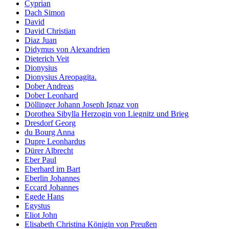
Cyprian
Dach Simon
David
David Christian
Diaz Juan
Didymus von Alexandrien
Dieterich Veit
Dionysius
Dionysius Areopagita.
Dober Andreas
Dober Leonhard
Döllinger Johann Joseph Ignaz von
Dorothea Sibylla Herzogin von Liegnitz und Brieg
Dresdorf Georg
du Bourg Anna
Dupre Leonhardus
Dürer Albrecht
Eber Paul
Eberhard im Bart
Eberlin Johannes
Eccard Johannes
Egede Hans
Egystus
Eliot John
Elisabeth Christina Königin von Preußen