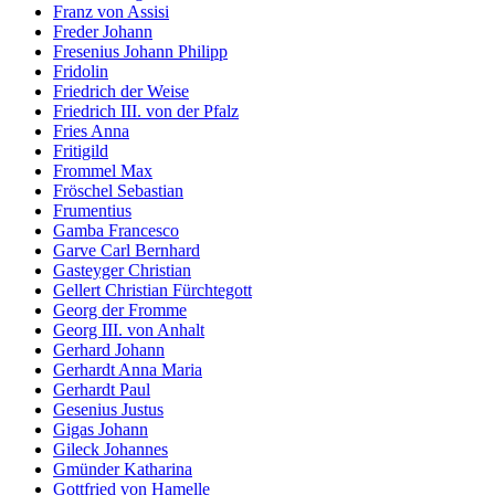
Franz von Assisi
Freder Johann
Fresenius Johann Philipp
Fridolin
Friedrich der Weise
Friedrich III. von der Pfalz
Fries Anna
Fritigild
Frommel Max
Fröschel Sebastian
Frumentius
Gamba Francesco
Garve Carl Bernhard
Gasteyger Christian
Gellert Christian Fürchtegott
Georg der Fromme
Georg III. von Anhalt
Gerhard Johann
Gerhardt Anna Maria
Gerhardt Paul
Gesenius Justus
Gigas Johann
Gileck Johannes
Gmünder Katharina
Gottfried von Hamelle