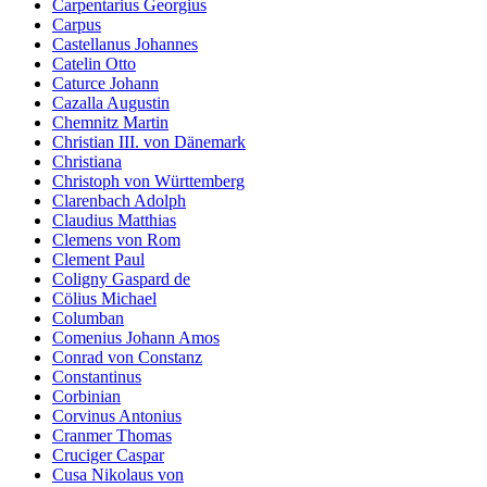
Carpentarius Georgius
Carpus
Castellanus Johannes
Catelin Otto
Caturce Johann
Cazalla Augustin
Chemnitz Martin
Christian III. von Dänemark
Christiana
Christoph von Württemberg
Clarenbach Adolph
Claudius Matthias
Clemens von Rom
Clement Paul
Coligny Gaspard de
Cölius Michael
Columban
Comenius Johann Amos
Conrad von Constanz
Constantinus
Corbinian
Corvinus Antonius
Cranmer Thomas
Cruciger Caspar
Cusa Nikolaus von