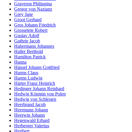
Graveron Philippina
Gregor von Nazianz
Grey Jane
Groot Gerhard
Gros Johann Friedrich
Grossetete Robert
Gustav Adolf
Guthrie Jacob
Habermann Johannes
Haller Berthold
Hamilton Patrick
Hanna
Hänsel Johann Gottfried
Harms Claus
Harms Ludwig
Härter Franz Heinrich
Hedinger Johann Reinhard
Hedwig Königin von Polen
Hedwig von Schlesien
Heerbrand Jacob
Heermann Johann
Heerwin Johann
Hegenwald Erhard
Herberger Valerius
Heribert