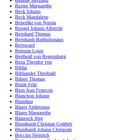
Bataille Bertrand
Baxter Margarethe
Beck Johann
Beck Magdalene
Benedikt von Nursia
Bengel Johann Albrecht
Bernhard Thomas
Bernhardi Bartholomäus
Bernward
Berquin Louis
Berthold von Regensburg
Beza Theodor von
Biblia
Bibliander Theobald
Bilnee Thomas
Binde Fritz
Bion Jean Francois
Blanchon Johann
Blandina
Blarer Ambrosius
Blarer Margarethe
Blaurock Jörg
Blumhardt Christian Gottlieb
Blumhardt Johann Christoph
Boccius Heinrich