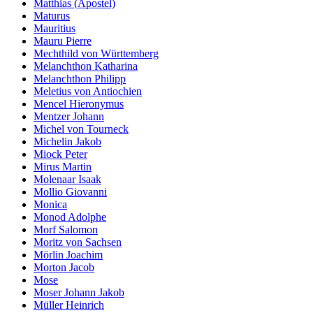
Matthias (Apostel)
Maturus
Mauritius
Mauru Pierre
Mechthild von Württemberg
Melanchthon Katharina
Melanchthon Philipp
Meletius von Antiochien
Mencel Hieronymus
Mentzer Johann
Michel von Tourneck
Michelin Jakob
Miock Peter
Mirus Martin
Molenaar Isaak
Mollio Giovanni
Monica
Monod Adolphe
Morf Salomon
Moritz von Sachsen
Mörlin Joachim
Morton Jacob
Mose
Moser Johann Jakob
Müller Heinrich