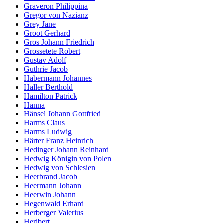
Graveron Philippina
Gregor von Nazianz
Grey Jane
Groot Gerhard
Gros Johann Friedrich
Grossetete Robert
Gustav Adolf
Guthrie Jacob
Habermann Johannes
Haller Berthold
Hamilton Patrick
Hanna
Hänsel Johann Gottfried
Harms Claus
Harms Ludwig
Härter Franz Heinrich
Hedinger Johann Reinhard
Hedwig Königin von Polen
Hedwig von Schlesien
Heerbrand Jacob
Heermann Johann
Heerwin Johann
Hegenwald Erhard
Herberger Valerius
Heribert