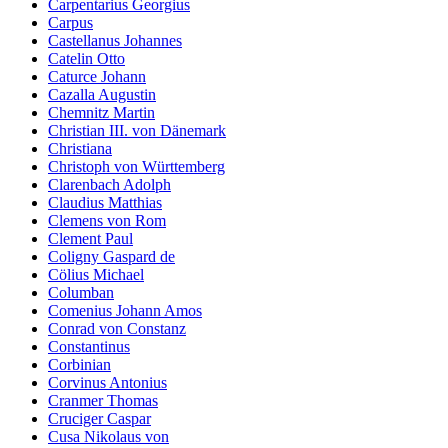
Carpentarius Georgius
Carpus
Castellanus Johannes
Catelin Otto
Caturce Johann
Cazalla Augustin
Chemnitz Martin
Christian III. von Dänemark
Christiana
Christoph von Württemberg
Clarenbach Adolph
Claudius Matthias
Clemens von Rom
Clement Paul
Coligny Gaspard de
Cölius Michael
Columban
Comenius Johann Amos
Conrad von Constanz
Constantinus
Corbinian
Corvinus Antonius
Cranmer Thomas
Cruciger Caspar
Cusa Nikolaus von