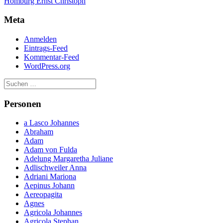
Homburg Ernst Christoph
Homburg
Meta
Anmelden
Eintrags-Feed
Kommentar-Feed
WordPress.org
Personen
a Lasco Johannes
Abraham
Adam
Adam von Fulda
Adelung Margaretha Juliane
Adlischweiler Anna
Adriani Mariona
Aepinus Johann
Aereopagita
Agnes
Agricola Johannes
Agricola Stephan