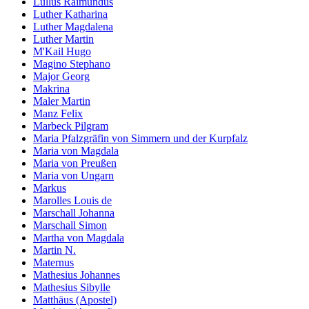
Lullus Raimundus
Luther Katharina
Luther Magdalena
Luther Martin
M'Kail Hugo
Magino Stephano
Major Georg
Makrina
Maler Martin
Manz Felix
Marbeck Pilgram
Maria Pfalzgräfin von Simmern und der Kurpfalz
Maria von Magdala
Maria von Preußen
Maria von Ungarn
Markus
Marolles Louis de
Marschall Johanna
Marschall Simon
Martha von Magdala
Martin N.
Maternus
Mathesius Johannes
Mathesius Sibylle
Matthäus (Apostel)