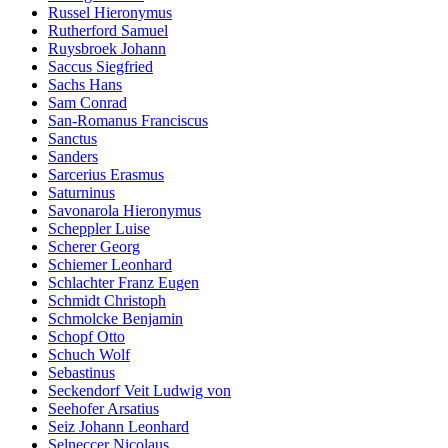
Russel Hieronymus
Rutherford Samuel
Ruysbroek Johann
Saccus Siegfried
Sachs Hans
Sam Conrad
San-Romanus Franciscus
Sanctus
Sanders
Sarcerius Erasmus
Saturninus
Savonarola Hieronymus
Scheppler Luise
Scherer Georg
Schiemer Leonhard
Schlachter Franz Eugen
Schmidt Christoph
Schmolcke Benjamin
Schopf Otto
Schuch Wolf
Sebastinus
Seckendorf Veit Ludwig von
Seehofer Arsatius
Seiz Johann Leonhard
Selneccer Nicolaus