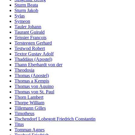
Sturm Beata
Sturm Jakob
Sylas
Symeon
Tauler Johann
Taurant Guirald
Teissier François
Tersteegen Gerhard
Testwod Robert
Textor Gustav Adolf
Thaddäus (Apostel)
Thann Eberhardt von der
Theodosia
Thomas (Apostel)
Thomas a Kempis
Thomas von Aquino
Thomas von St. Paul
Thorn Lambert
Thorpe William
Tillemann Gilles
Timotheus
Tischendorf Lobegott Friedrich Constantin
Titus
Tomman Agnes