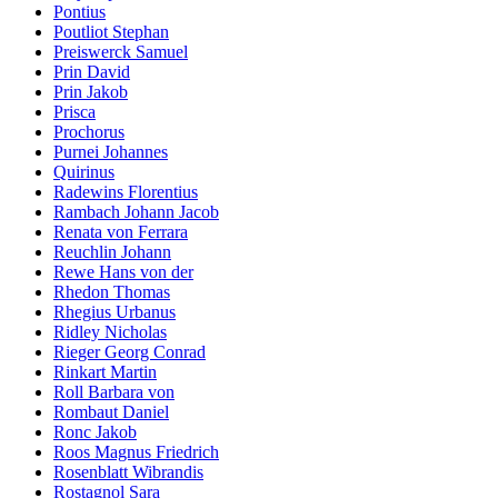
Pontius
Poutliot Stephan
Preiswerck Samuel
Prin David
Prin Jakob
Prisca
Prochorus
Purnei Johannes
Quirinus
Radewins Florentius
Rambach Johann Jacob
Renata von Ferrara
Reuchlin Johann
Rewe Hans von der
Rhedon Thomas
Rhegius Urbanus
Ridley Nicholas
Rieger Georg Conrad
Rinkart Martin
Roll Barbara von
Rombaut Daniel
Ronc Jakob
Roos Magnus Friedrich
Rosenblatt Wibrandis
Rostagnol Sara