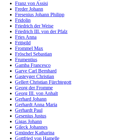
Franz von Assisi
Freder Johann
Fresenius Johann Philipp
Fridolin
Friedrich der Weise
Friedrich III. von der Pfalz
Fries Anna
Fritigild
Frommel Max
Fröschel Sebastian
Frumentius
Gamba Francesco
Garve Carl Bernhard
Gasteyger Christian
Gellert Christian Fürchtegott
Georg der Fromme
Georg III. von Anhalt
Gerhard Johann
Gerhardt Anna Maria
Gerhardt Paul
Gesenius Justus
Gigas Johann
Gileck Johannes
Gmünder Katharina
Gottfried von Hamelle