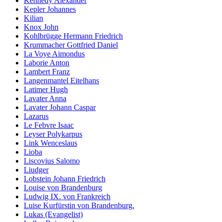
Kennedy Alexander
Kepler Johannes
Kilian
Knox John
Kohlbrügge Hermann Friedrich
Krummacher Gottfried Daniel
La Voye Aimondus
Laborie Anton
Lambert Franz
Langenmantel Eitelhans
Latimer Hugh
Lavater Anna
Lavater Johann Caspar
Lazarus
Le Febvre Isaac
Leyser Polykarpus
Link Wenceslaus
Lioba
Liscovius Salomo
Liudger
Lobstein Johann Friedrich
Louise von Brandenburg
Ludwig IX. von Frankreich
Luise Kurfürstin von Brandenburg.
Lukas (Evangelist)