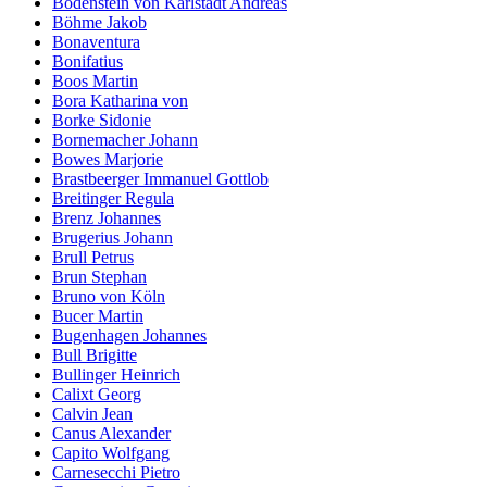
Bodenstein von Karlstadt Andreas
Böhme Jakob
Bonaventura
Bonifatius
Boos Martin
Bora Katharina von
Borke Sidonie
Bornemacher Johann
Bowes Marjorie
Brastbeerger Immanuel Gottlob
Breitinger Regula
Brenz Johannes
Brugerius Johann
Brull Petrus
Brun Stephan
Bruno von Köln
Bucer Martin
Bugenhagen Johannes
Bull Brigitte
Bullinger Heinrich
Calixt Georg
Calvin Jean
Canus Alexander
Capito Wolfgang
Carnesecchi Pietro