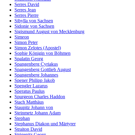
Serres David
Serres Jean
Serres Pierre
Sibylla von Sachsen
Sidonie von Sachsen
Sigismund August von Mecklenburg
Simeon
Simon Peter
Simon Zelotes (Apostel)
Sophie Königin von Böhmen
Spalatin Georg
Spangenberg Cyriakus
Spangenberg Gottlieb August
Spangenberg Johannes
Spener Philipp Jakob
Spengler Lazarus
Speratus Paulus
Spurgeon Charles Haddon
Stach Matthäus
Staupitz Johann von
Steinmetz Johann Adam
Stephan
Stephanus Diakon und Märtyrer
Straiton David
Strigenitz Georg