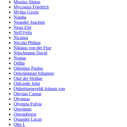
Musäus Simon
Myconius Friedrich
Mylius Georg
Natalia
Neander Joachim
Neau Elie
Neff Felix
Nicanor
Nicolai Philipp
Niklaus von der Flue
Nitschmann David
Nonna
Odilia
Odontius Paulus
Oekolampad Johannes
Olaf der Heilige
Oldcastle John
Oldenbarneveldt Johann van
Olevian Caspar
Olympas
Olympia Fulvia
Onesimus
Onesiphorus
Osiander Lucas
Otto I.