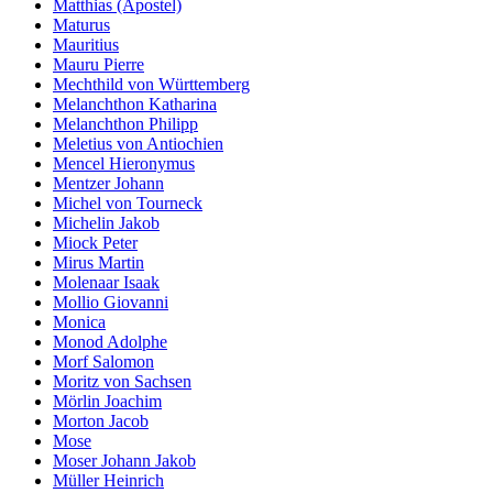
Matthias (Apostel)
Maturus
Mauritius
Mauru Pierre
Mechthild von Württemberg
Melanchthon Katharina
Melanchthon Philipp
Meletius von Antiochien
Mencel Hieronymus
Mentzer Johann
Michel von Tourneck
Michelin Jakob
Miock Peter
Mirus Martin
Molenaar Isaak
Mollio Giovanni
Monica
Monod Adolphe
Morf Salomon
Moritz von Sachsen
Mörlin Joachim
Morton Jacob
Mose
Moser Johann Jakob
Müller Heinrich