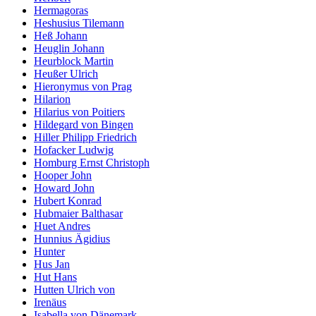
Hermagoras
Heshusius Tilemann
Heß Johann
Heuglin Johann
Heurblock Martin
Heußer Ulrich
Hieronymus von Prag
Hilarion
Hilarius von Poitiers
Hildegard von Bingen
Hiller Philipp Friedrich
Hofacker Ludwig
Homburg Ernst Christoph
Hooper John
Howard John
Hubert Konrad
Hubmaier Balthasar
Huet Andres
Hunnius Ägidius
Hunter
Hus Jan
Hut Hans
Hutten Ulrich von
Irenäus
Isabella von Dänemark