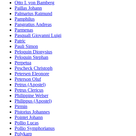
Otto I. von Bamberg
Paillas Johann
Palmarius Raimund
Pamphilus
Pangratius Andreas
Parmenas
Pasquali Giovanni Luigi
Patric
Pauli Simon
Peloquin Dionysius
Peloquin Stephan
Perpetua
Pescheck Christoph
Petersen Eleonore
Peterson Oluf
Petrus (Apostel)
Petrus Clericus
Philippine Welser
Philippus (Apostel)
Pirmin
Pistorius Johannes
Pointet Johann
Pollio Lucas
Pollio Symphorianus
Polykarp