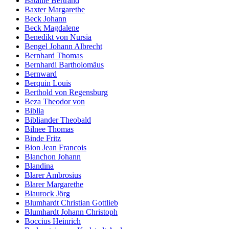
Bataille Bertrand
Baxter Margarethe
Beck Johann
Beck Magdalene
Benedikt von Nursia
Bengel Johann Albrecht
Bernhard Thomas
Bernhardi Bartholomäus
Bernward
Berquin Louis
Berthold von Regensburg
Beza Theodor von
Biblia
Bibliander Theobald
Bilnee Thomas
Binde Fritz
Bion Jean Francois
Blanchon Johann
Blandina
Blarer Ambrosius
Blarer Margarethe
Blaurock Jörg
Blumhardt Christian Gottlieb
Blumhardt Johann Christoph
Boccius Heinrich