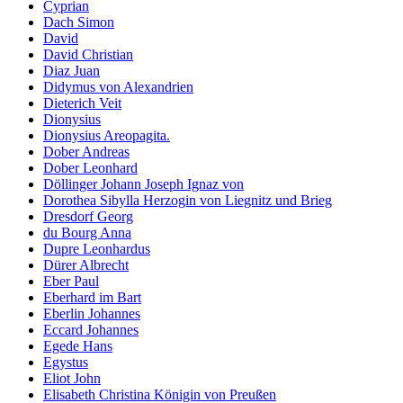
Cyprian
Dach Simon
David
David Christian
Diaz Juan
Didymus von Alexandrien
Dieterich Veit
Dionysius
Dionysius Areopagita.
Dober Andreas
Dober Leonhard
Döllinger Johann Joseph Ignaz von
Dorothea Sibylla Herzogin von Liegnitz und Brieg
Dresdorf Georg
du Bourg Anna
Dupre Leonhardus
Dürer Albrecht
Eber Paul
Eberhard im Bart
Eberlin Johannes
Eccard Johannes
Egede Hans
Egystus
Eliot John
Elisabeth Christina Königin von Preußen