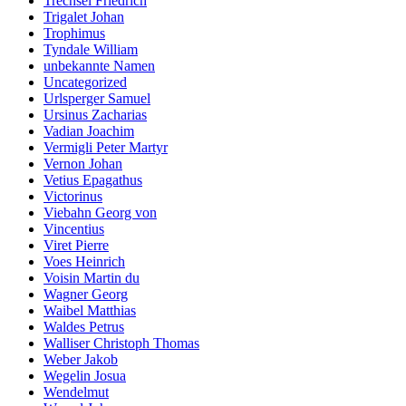
Trechsel Friedrich
Trigalet Johan
Trophimus
Tyndale William
unbekannte Namen
Uncategorized
Urlsperger Samuel
Ursinus Zacharias
Vadian Joachim
Vermigli Peter Martyr
Vernon Johan
Vetius Epagathus
Victorinus
Viebahn Georg von
Vincentius
Viret Pierre
Voes Heinrich
Voisin Martin du
Wagner Georg
Waibel Matthias
Waldes Petrus
Walliser Christoph Thomas
Weber Jakob
Wegelin Josua
Wendelmut