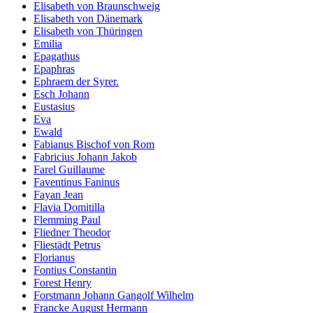
Elisabeth von Braunschweig
Elisabeth von Dänemark
Elisabeth von Thüringen
Emilia
Epagathus
Epaphras
Ephraem der Syrer.
Esch Johann
Eustasius
Eva
Ewald
Fabianus Bischof von Rom
Fabricius Johann Jakob
Farel Guillaume
Faventinus Faninus
Fayan Jean
Flavia Domitilla
Flemming Paul
Fliedner Theodor
Fliestädt Petrus
Florianus
Fontius Constantin
Forest Henry
Forstmann Johann Gangolf Wilhelm
Francke August Hermann