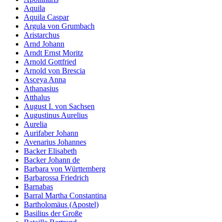
Aquila
Aquila Caspar
Argula von Grumbach
Aristarchus
Arnd Johann
Arndt Ernst Moritz
Arnold Gottfried
Arnold von Brescia
Asceya Anna
Athanasius
Atthalus
August I. von Sachsen
Augustinus Aurelius
Aurelia
Aurifaber Johann
Avenarius Johannes
Backer Elisabeth
Backer Johann de
Barbara von Württemberg
Barbarossa Friedrich
Barnabas
Barral Martha Constantina
Bartholomäus (Apostel)
Basilius der Große