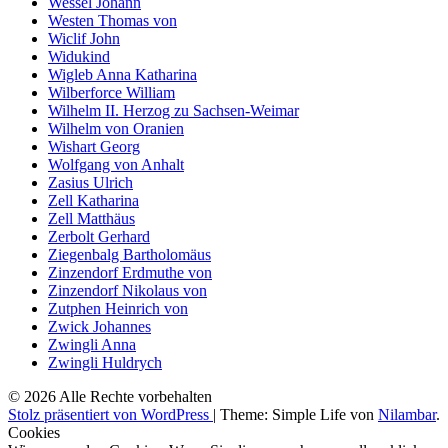
Wessel Johann
Westen Thomas von
Wiclif John
Widukind
Wigleb Anna Katharina
Wilberforce William
Wilhelm II. Herzog zu Sachsen-Weimar
Wilhelm von Oranien
Wishart Georg
Wolfgang von Anhalt
Zasius Ulrich
Zell Katharina
Zell Matthäus
Zerbolt Gerhard
Ziegenbalg Bartholomäus
Zinzendorf Erdmuthe von
Zinzendorf Nikolaus von
Zutphen Heinrich von
Zwick Johannes
Zwingli Anna
Zwingli Huldrych
© 2026 Alle Rechte vorbehalten
Stolz präsentiert von WordPress
|
Theme: Simple Life von
Nilambar
.
Cookies