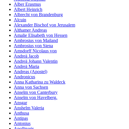
Alber Erasmus
Albert Heinrich
Albrecht von Brandenburg
Alcuin
Alexander Bischof von Jerusalem
Althamer Andreas
Amalie Elisabeth von Hessen
Ambrosius von Mailand
Ambrosius von Siena
Amsdorff Nicolaus von
Andreä Jacob
Andreä Johann Valentin
Andreä Maria
Andreas (Apostel)
Andronicus
Anna Katharina zu Waldeck
Anna von Sachsen
Anselm von Canterbury
Anselm von Havelberg.
Ansgar
Anshelm Valeria
Anthusa
Antipas
Antonius
Apollinaris