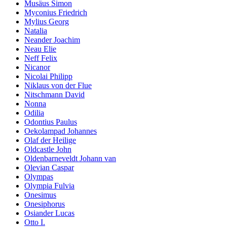
Musäus Simon
Myconius Friedrich
Mylius Georg
Natalia
Neander Joachim
Neau Elie
Neff Felix
Nicanor
Nicolai Philipp
Niklaus von der Flue
Nitschmann David
Nonna
Odilia
Odontius Paulus
Oekolampad Johannes
Olaf der Heilige
Oldcastle John
Oldenbarneveldt Johann van
Olevian Caspar
Olympas
Olympia Fulvia
Onesimus
Onesiphorus
Osiander Lucas
Otto I.