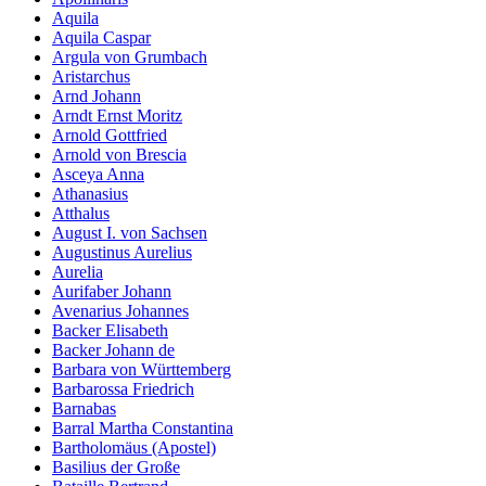
Aquila
Aquila Caspar
Argula von Grumbach
Aristarchus
Arnd Johann
Arndt Ernst Moritz
Arnold Gottfried
Arnold von Brescia
Asceya Anna
Athanasius
Atthalus
August I. von Sachsen
Augustinus Aurelius
Aurelia
Aurifaber Johann
Avenarius Johannes
Backer Elisabeth
Backer Johann de
Barbara von Württemberg
Barbarossa Friedrich
Barnabas
Barral Martha Constantina
Bartholomäus (Apostel)
Basilius der Große