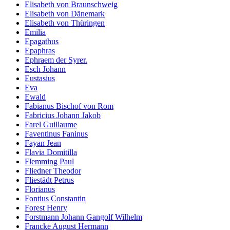
Elisabeth von Braunschweig
Elisabeth von Dänemark
Elisabeth von Thüringen
Emilia
Epagathus
Epaphras
Ephraem der Syrer.
Esch Johann
Eustasius
Eva
Ewald
Fabianus Bischof von Rom
Fabricius Johann Jakob
Farel Guillaume
Faventinus Faninus
Fayan Jean
Flavia Domitilla
Flemming Paul
Fliedner Theodor
Fliestädt Petrus
Florianus
Fontius Constantin
Forest Henry
Forstmann Johann Gangolf Wilhelm
Francke August Hermann