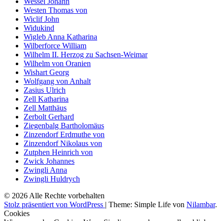
Wessel Johann
Westen Thomas von
Wiclif John
Widukind
Wigleb Anna Katharina
Wilberforce William
Wilhelm II. Herzog zu Sachsen-Weimar
Wilhelm von Oranien
Wishart Georg
Wolfgang von Anhalt
Zasius Ulrich
Zell Katharina
Zell Matthäus
Zerbolt Gerhard
Ziegenbalg Bartholomäus
Zinzendorf Erdmuthe von
Zinzendorf Nikolaus von
Zutphen Heinrich von
Zwick Johannes
Zwingli Anna
Zwingli Huldrych
© 2026 Alle Rechte vorbehalten
Stolz präsentiert von WordPress
|
Theme: Simple Life von
Nilambar
.
Cookies