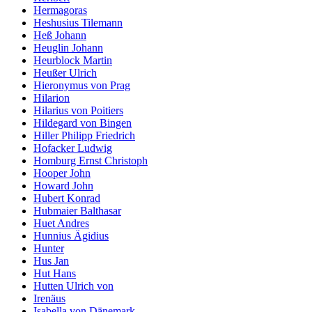
Hermagoras
Heshusius Tilemann
Heß Johann
Heuglin Johann
Heurblock Martin
Heußer Ulrich
Hieronymus von Prag
Hilarion
Hilarius von Poitiers
Hildegard von Bingen
Hiller Philipp Friedrich
Hofacker Ludwig
Homburg Ernst Christoph
Hooper John
Howard John
Hubert Konrad
Hubmaier Balthasar
Huet Andres
Hunnius Ägidius
Hunter
Hus Jan
Hut Hans
Hutten Ulrich von
Irenäus
Isabella von Dänemark