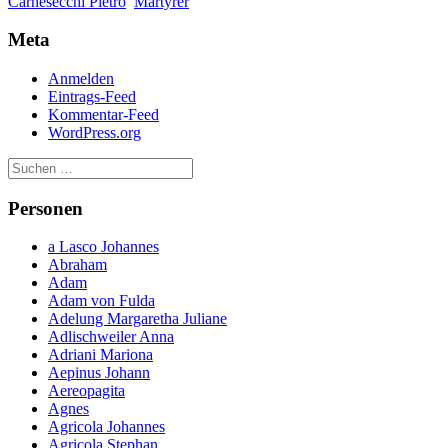
Carnesecchi Pietro
Märtyrer
Meta
Anmelden
Eintrags-Feed
Kommentar-Feed
WordPress.org
Personen
a Lasco Johannes
Abraham
Adam
Adam von Fulda
Adelung Margaretha Juliane
Adlischweiler Anna
Adriani Mariona
Aepinus Johann
Aereopagita
Agnes
Agricola Johannes
Agricola Stephan