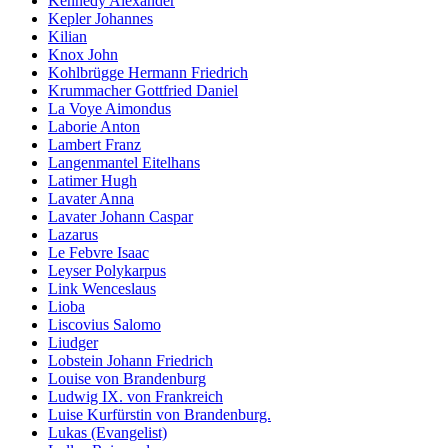
Kennedy Alexander
Kepler Johannes
Kilian
Knox John
Kohlbrügge Hermann Friedrich
Krummacher Gottfried Daniel
La Voye Aimondus
Laborie Anton
Lambert Franz
Langenmantel Eitelhans
Latimer Hugh
Lavater Anna
Lavater Johann Caspar
Lazarus
Le Febvre Isaac
Leyser Polykarpus
Link Wenceslaus
Lioba
Liscovius Salomo
Liudger
Lobstein Johann Friedrich
Louise von Brandenburg
Ludwig IX. von Frankreich
Luise Kurfürstin von Brandenburg.
Lukas (Evangelist)