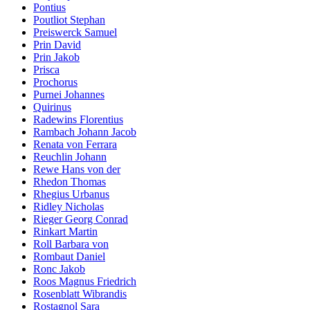
Pontius
Poutliot Stephan
Preiswerck Samuel
Prin David
Prin Jakob
Prisca
Prochorus
Purnei Johannes
Quirinus
Radewins Florentius
Rambach Johann Jacob
Renata von Ferrara
Reuchlin Johann
Rewe Hans von der
Rhedon Thomas
Rhegius Urbanus
Ridley Nicholas
Rieger Georg Conrad
Rinkart Martin
Roll Barbara von
Rombaut Daniel
Ronc Jakob
Roos Magnus Friedrich
Rosenblatt Wibrandis
Rostagnol Sara