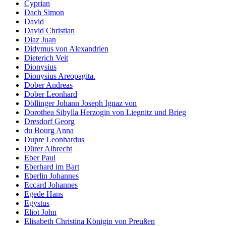
Cyprian
Dach Simon
David
David Christian
Diaz Juan
Didymus von Alexandrien
Dieterich Veit
Dionysius
Dionysius Areopagita.
Dober Andreas
Dober Leonhard
Döllinger Johann Joseph Ignaz von
Dorothea Sibylla Herzogin von Liegnitz und Brieg
Dresdorf Georg
du Bourg Anna
Dupre Leonhardus
Dürer Albrecht
Eber Paul
Eberhard im Bart
Eberlin Johannes
Eccard Johannes
Egede Hans
Egystus
Eliot John
Elisabeth Christina Königin von Preußen