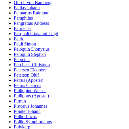
Otto I. von Bamberg
Paillas Johann
Palmarius Raimund
Pamphilus
Pangratius Andreas
Parmenas
Pasquali Giovanni Luigi
Patric
Pauli Simon
Peloquin Dionysius
Peloquin Stephan
Perpetua
Pescheck Christoph
Petersen Eleonore
Peterson Oluf
Petrus (Apostel)
Petrus Clericus
Philippine Welser
Philippus (Apostel)
Pirmin
Pistorius Johannes
Pointet Johann
Pollio Lucas
Pollio Symphorianus
Polykarp