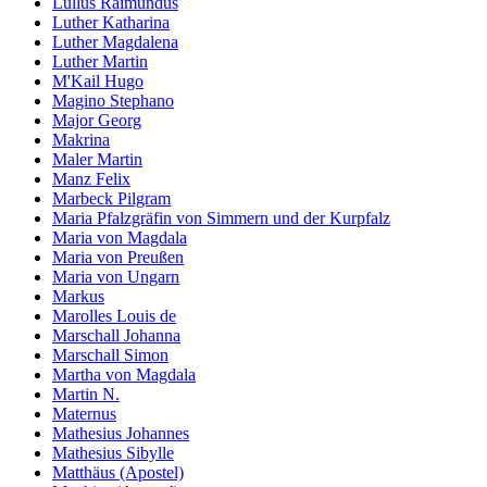
Lullus Raimundus
Luther Katharina
Luther Magdalena
Luther Martin
M'Kail Hugo
Magino Stephano
Major Georg
Makrina
Maler Martin
Manz Felix
Marbeck Pilgram
Maria Pfalzgräfin von Simmern und der Kurpfalz
Maria von Magdala
Maria von Preußen
Maria von Ungarn
Markus
Marolles Louis de
Marschall Johanna
Marschall Simon
Martha von Magdala
Martin N.
Maternus
Mathesius Johannes
Mathesius Sibylle
Matthäus (Apostel)