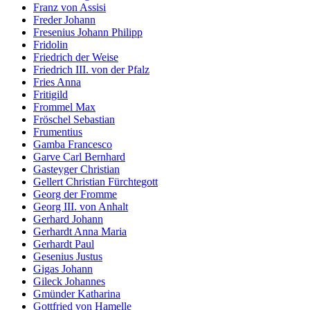
Franz von Assisi
Freder Johann
Fresenius Johann Philipp
Fridolin
Friedrich der Weise
Friedrich III. von der Pfalz
Fries Anna
Fritigild
Frommel Max
Fröschel Sebastian
Frumentius
Gamba Francesco
Garve Carl Bernhard
Gasteyger Christian
Gellert Christian Fürchtegott
Georg der Fromme
Georg III. von Anhalt
Gerhard Johann
Gerhardt Anna Maria
Gerhardt Paul
Gesenius Justus
Gigas Johann
Gileck Johannes
Gmünder Katharina
Gottfried von Hamelle