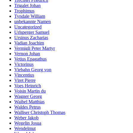
Trechsel Friedrich
Trigalet Johan
Trophimus
Tyndale William
unbekannte Namen
Uncategorized
Urlsperger Samuel
Ursinus Zacharias
Vadian Joachim
Vermigli Peter Martyr
Vernon Johan
Vetius Epagathus
Victorinus
Viebahn Georg von
Vincentius
Viret Pierre
Voes Heinrich
Voisin Martin du
Wagner Georg
Waibel Matthias
Waldes Petrus
Walliser Christoph Thomas
Weber Jakob
Wegelin Josua
Wendelmut