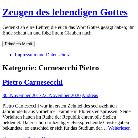
Zum
Zeugen des lebendigen Gottes
Inhalt
springen
Gedenkt an eure Lehrer, die euch das Wort Gottes gesagt haben; ihr
Ende schaut an und folgt ihrem Glauben nach.
Primäres Menü
Impressum und Datenschutz
Kategorie:
Carnesecchi Pietro
Pietro Carnesecchi
30. November 2017
22. November 2020
Andreas
Pietro Carnesecchi war im ersten Zehntel des sechszehnten
Jahrhunderts aus vornehmer Familie in Florenz entsprossen. Seine
Vorfahren hatten im Rathe der Republik ehrenvolle Stellen
bekleidet. Da er schon frühzeitig vielversprechende Geistesgaben
Piet
bekundete, so entschied er sich für das Studium der…
Weiterlesen
Car