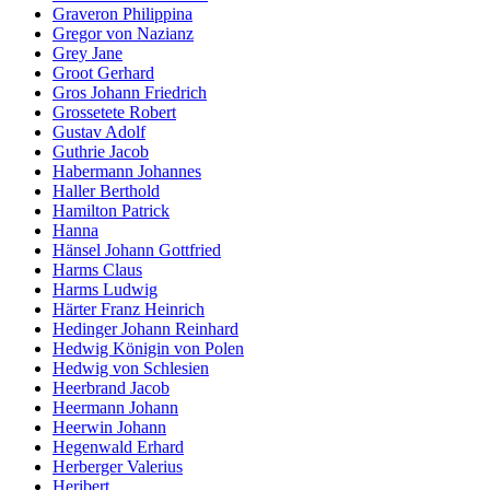
Graveron Philippina
Gregor von Nazianz
Grey Jane
Groot Gerhard
Gros Johann Friedrich
Grossetete Robert
Gustav Adolf
Guthrie Jacob
Habermann Johannes
Haller Berthold
Hamilton Patrick
Hanna
Hänsel Johann Gottfried
Harms Claus
Harms Ludwig
Härter Franz Heinrich
Hedinger Johann Reinhard
Hedwig Königin von Polen
Hedwig von Schlesien
Heerbrand Jacob
Heermann Johann
Heerwin Johann
Hegenwald Erhard
Herberger Valerius
Heribert