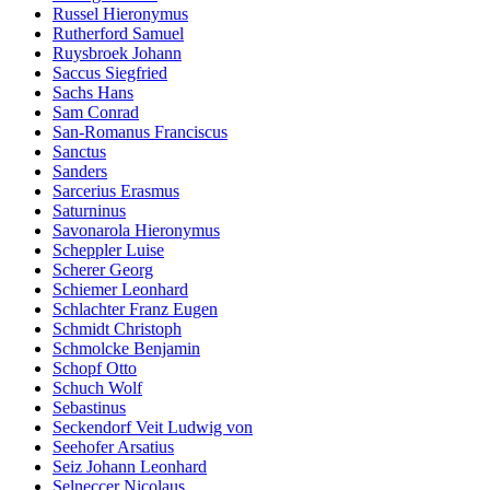
Russel Hieronymus
Rutherford Samuel
Ruysbroek Johann
Saccus Siegfried
Sachs Hans
Sam Conrad
San-Romanus Franciscus
Sanctus
Sanders
Sarcerius Erasmus
Saturninus
Savonarola Hieronymus
Scheppler Luise
Scherer Georg
Schiemer Leonhard
Schlachter Franz Eugen
Schmidt Christoph
Schmolcke Benjamin
Schopf Otto
Schuch Wolf
Sebastinus
Seckendorf Veit Ludwig von
Seehofer Arsatius
Seiz Johann Leonhard
Selneccer Nicolaus