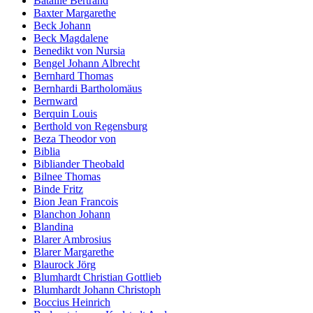
Bataille Bertrand
Baxter Margarethe
Beck Johann
Beck Magdalene
Benedikt von Nursia
Bengel Johann Albrecht
Bernhard Thomas
Bernhardi Bartholomäus
Bernward
Berquin Louis
Berthold von Regensburg
Beza Theodor von
Biblia
Bibliander Theobald
Bilnee Thomas
Binde Fritz
Bion Jean Francois
Blanchon Johann
Blandina
Blarer Ambrosius
Blarer Margarethe
Blaurock Jörg
Blumhardt Christian Gottlieb
Blumhardt Johann Christoph
Boccius Heinrich