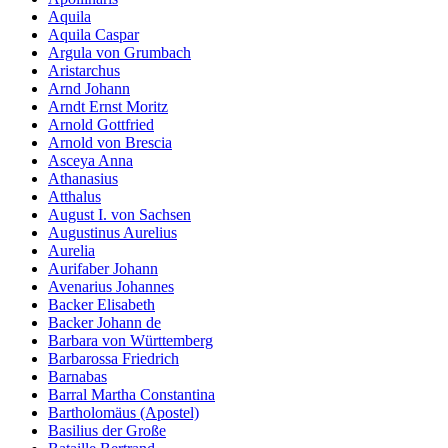
Aquila
Aquila Caspar
Argula von Grumbach
Aristarchus
Arnd Johann
Arndt Ernst Moritz
Arnold Gottfried
Arnold von Brescia
Asceya Anna
Athanasius
Atthalus
August I. von Sachsen
Augustinus Aurelius
Aurelia
Aurifaber Johann
Avenarius Johannes
Backer Elisabeth
Backer Johann de
Barbara von Württemberg
Barbarossa Friedrich
Barnabas
Barral Martha Constantina
Bartholomäus (Apostel)
Basilius der Große