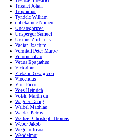
Trechsel Friedrich
Trigalet Johan
Trophimus
Tyndale William
unbekannte Namen
Uncategorized
Urlsperger Samuel
Ursinus Zacharias
Vadian Joachim
Vermigli Peter Martyr
Vernon Johan
Vetius Epagathus
Victorinus
Viebahn Georg von
Vincentius
Viret Pierre
Voes Heinrich
Voisin Martin du
Wagner Georg
Waibel Matthias
Waldes Petrus
Walliser Christoph Thomas
Weber Jakob
Wegelin Josua
Wendelmut