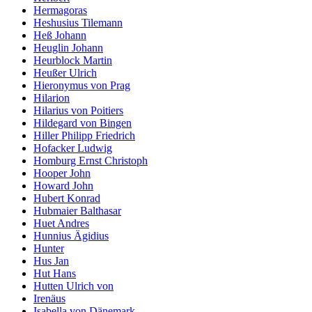
Hermagoras
Heshusius Tilemann
Heß Johann
Heuglin Johann
Heurblock Martin
Heußer Ulrich
Hieronymus von Prag
Hilarion
Hilarius von Poitiers
Hildegard von Bingen
Hiller Philipp Friedrich
Hofacker Ludwig
Homburg Ernst Christoph
Hooper John
Howard John
Hubert Konrad
Hubmaier Balthasar
Huet Andres
Hunnius Ägidius
Hunter
Hus Jan
Hut Hans
Hutten Ulrich von
Irenäus
Isabella von Dänemark