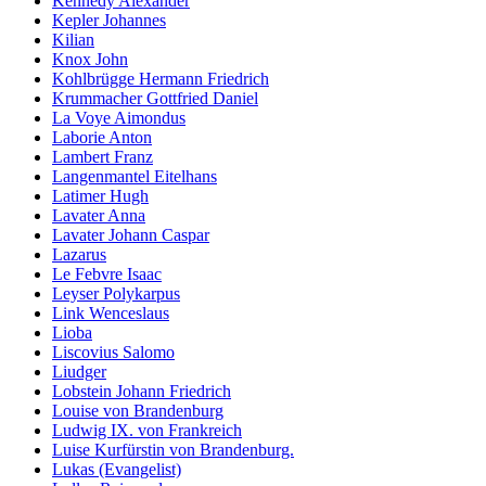
Kennedy Alexander
Kepler Johannes
Kilian
Knox John
Kohlbrügge Hermann Friedrich
Krummacher Gottfried Daniel
La Voye Aimondus
Laborie Anton
Lambert Franz
Langenmantel Eitelhans
Latimer Hugh
Lavater Anna
Lavater Johann Caspar
Lazarus
Le Febvre Isaac
Leyser Polykarpus
Link Wenceslaus
Lioba
Liscovius Salomo
Liudger
Lobstein Johann Friedrich
Louise von Brandenburg
Ludwig IX. von Frankreich
Luise Kurfürstin von Brandenburg.
Lukas (Evangelist)