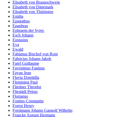
Elisabeth von Braunschweig
Elisabeth von Dänemark
Elisabeth von Thüringen
Emilia
Epagathus
Epaphras
Ephraem der Syrer.
Esch Johann
Eustasius
Eva
Ewald
Fabianus Bischof von Rom
Fabricius Johann Jakob
Farel Guillaume
Faventinus Faninus
Fayan Jean
Flavia Domitilla
Flemming Paul
Fliedner Theodor
Fliestädt Petrus
Florianus
Fontius Constantin
Forest Henry
Forstmann Johann Gangolf Wilhelm
Francke August Hermann