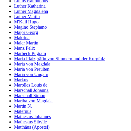
Lullus Raimundus
Luther Katharina
Luther Magdalena
Luther Martin
M'Kail Hugo
Magino Stephano
Major Georg
Makrina
Maler Martin
Manz Felix
Marbeck Pilgram
Maria Pfalzgräfin von Simmern und der Kurpfalz
Maria von Magdala
Maria von Preußen
Maria von Ungarn
Markus
Marolles Louis de
Marschall Johanna
Marschall Simon
Martha von Magdala
Martin N.
Maternus
Mathesius Johannes
Mathesius Sibylle
Matthäus (Apostel)