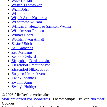
Wessel Johann
Westen Thomas von
Wiclif John
Widukind
Wigleb Anna Katharina
Wilberforce William
Wilhelm II. Herzog zu Sachsen-Weimar
Wilhelm von Oranien
Wishart Georg
Wolfgang von Anhalt
Zasius Ulrich
Zell Katharina
Zell Matthäus
Zerbolt Gerhard
Ziegenbalg Bartholomäus
Zinzendorf Erdmuthe von
Zinzendorf Nikolaus von
Zutphen Heinrich von
Zwick Johannes
Zwingli Anna
Zwingli Huldrych
© 2026 Alle Rechte vorbehalten
Stolz präsentiert von WordPress
|
Theme: Simple Life von
Nilambar
.
Cookies