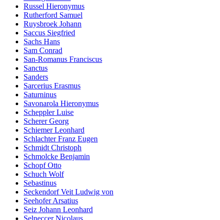
Russel Hieronymus
Rutherford Samuel
Ruysbroek Johann
Saccus Siegfried
Sachs Hans
Sam Conrad
San-Romanus Franciscus
Sanctus
Sanders
Sarcerius Erasmus
Saturninus
Savonarola Hieronymus
Scheppler Luise
Scherer Georg
Schiemer Leonhard
Schlachter Franz Eugen
Schmidt Christoph
Schmolcke Benjamin
Schopf Otto
Schuch Wolf
Sebastinus
Seckendorf Veit Ludwig von
Seehofer Arsatius
Seiz Johann Leonhard
Selneccer Nicolaus