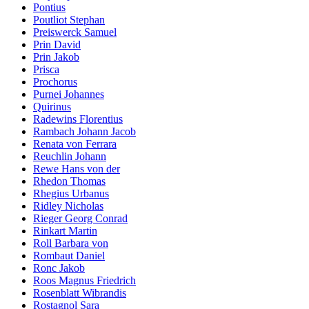
Pontius
Poutliot Stephan
Preiswerck Samuel
Prin David
Prin Jakob
Prisca
Prochorus
Purnei Johannes
Quirinus
Radewins Florentius
Rambach Johann Jacob
Renata von Ferrara
Reuchlin Johann
Rewe Hans von der
Rhedon Thomas
Rhegius Urbanus
Ridley Nicholas
Rieger Georg Conrad
Rinkart Martin
Roll Barbara von
Rombaut Daniel
Ronc Jakob
Roos Magnus Friedrich
Rosenblatt Wibrandis
Rostagnol Sara