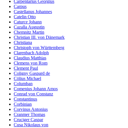
Carpentarius Georgius
Carpus
Castellanus Johannes
Catelin Otto
Caturce Johann
Cazalla Augustin
Chemnitz Martin
Christian III. von Dänemark
Christiana
Christoph von Württemberg
Clarenbach Adolph
Claudius Matthias
Clemens von Rom
Clement Paul
Coligny Gaspard de
Cölius Michael
Columban
Comenius Johann Amos
Conrad von Constanz
Constantinus
Corbinian
Corvinus Antonius
Cranmer Thomas
Cruciger Caspar
Cusa Nikolaus von