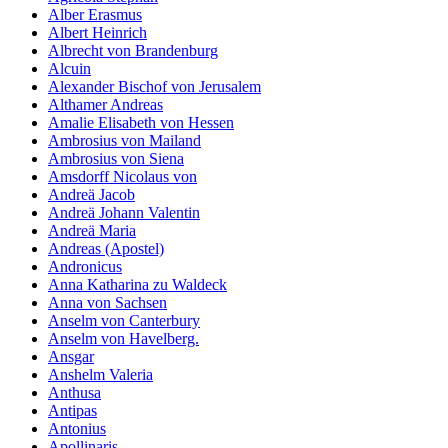
Alber Erasmus
Albert Heinrich
Albrecht von Brandenburg
Alcuin
Alexander Bischof von Jerusalem
Althamer Andreas
Amalie Elisabeth von Hessen
Ambrosius von Mailand
Ambrosius von Siena
Amsdorff Nicolaus von
Andreä Jacob
Andreä Johann Valentin
Andreä Maria
Andreas (Apostel)
Andronicus
Anna Katharina zu Waldeck
Anna von Sachsen
Anselm von Canterbury
Anselm von Havelberg.
Ansgar
Anshelm Valeria
Anthusa
Antipas
Antonius
Apollinaris