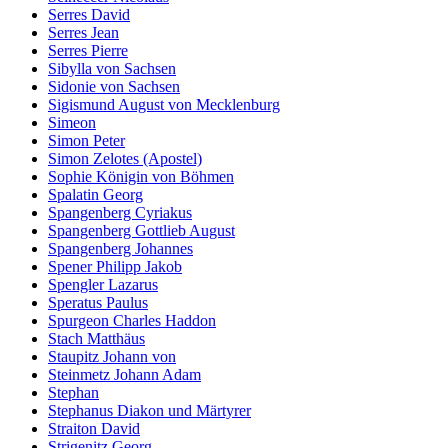
Serres David
Serres Jean
Serres Pierre
Sibylla von Sachsen
Sidonie von Sachsen
Sigismund August von Mecklenburg
Simeon
Simon Peter
Simon Zelotes (Apostel)
Sophie Königin von Böhmen
Spalatin Georg
Spangenberg Cyriakus
Spangenberg Gottlieb August
Spangenberg Johannes
Spener Philipp Jakob
Spengler Lazarus
Speratus Paulus
Spurgeon Charles Haddon
Stach Matthäus
Staupitz Johann von
Steinmetz Johann Adam
Stephan
Stephanus Diakon und Märtyrer
Straiton David
Strigenitz Georg