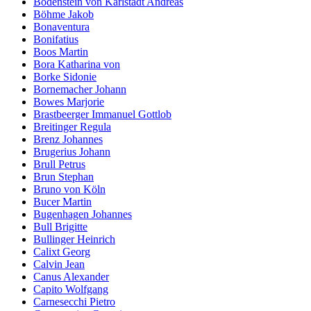
Bodenstein von Karlstadt Andreas
Böhme Jakob
Bonaventura
Bonifatius
Boos Martin
Bora Katharina von
Borke Sidonie
Bornemacher Johann
Bowes Marjorie
Brastbeerger Immanuel Gottlob
Breitinger Regula
Brenz Johannes
Brugerius Johann
Brull Petrus
Brun Stephan
Bruno von Köln
Bucer Martin
Bugenhagen Johannes
Bull Brigitte
Bullinger Heinrich
Calixt Georg
Calvin Jean
Canus Alexander
Capito Wolfgang
Carnesecchi Pietro