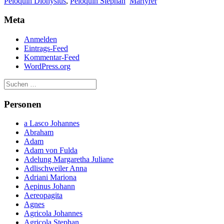
Peloquin Dionysius
,
Peloquin Stephan
Märtyrer
Meta
Anmelden
Eintrags-Feed
Kommentar-Feed
WordPress.org
Personen
a Lasco Johannes
Abraham
Adam
Adam von Fulda
Adelung Margaretha Juliane
Adlischweiler Anna
Adriani Mariona
Aepinus Johann
Aereopagita
Agnes
Agricola Johannes
Agricola Stephan