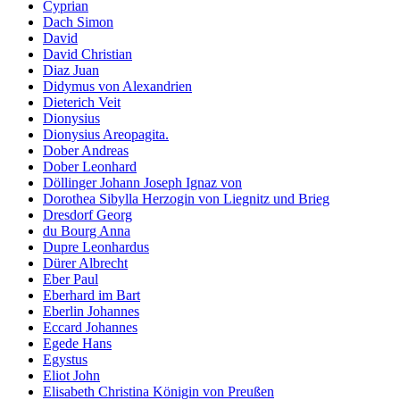
Cyprian
Dach Simon
David
David Christian
Diaz Juan
Didymus von Alexandrien
Dieterich Veit
Dionysius
Dionysius Areopagita.
Dober Andreas
Dober Leonhard
Döllinger Johann Joseph Ignaz von
Dorothea Sibylla Herzogin von Liegnitz und Brieg
Dresdorf Georg
du Bourg Anna
Dupre Leonhardus
Dürer Albrecht
Eber Paul
Eberhard im Bart
Eberlin Johannes
Eccard Johannes
Egede Hans
Egystus
Eliot John
Elisabeth Christina Königin von Preußen