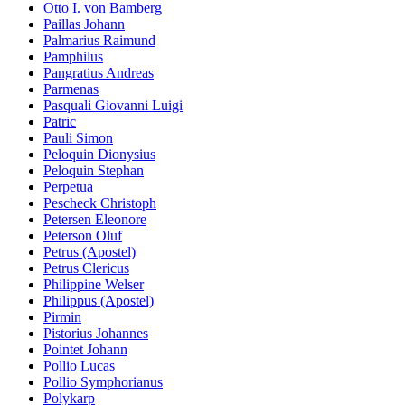
Otto I. von Bamberg
Paillas Johann
Palmarius Raimund
Pamphilus
Pangratius Andreas
Parmenas
Pasquali Giovanni Luigi
Patric
Pauli Simon
Peloquin Dionysius
Peloquin Stephan
Perpetua
Pescheck Christoph
Petersen Eleonore
Peterson Oluf
Petrus (Apostel)
Petrus Clericus
Philippine Welser
Philippus (Apostel)
Pirmin
Pistorius Johannes
Pointet Johann
Pollio Lucas
Pollio Symphorianus
Polykarp