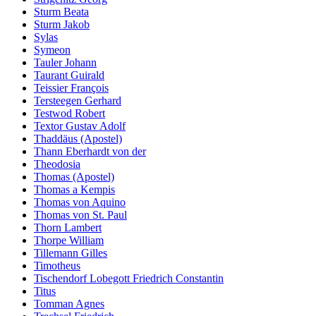
Sturm Beata
Sturm Jakob
Sylas
Symeon
Tauler Johann
Taurant Guirald
Teissier François
Tersteegen Gerhard
Testwod Robert
Textor Gustav Adolf
Thaddäus (Apostel)
Thann Eberhardt von der
Theodosia
Thomas (Apostel)
Thomas a Kempis
Thomas von Aquino
Thomas von St. Paul
Thorn Lambert
Thorpe William
Tillemann Gilles
Timotheus
Tischendorf Lobegott Friedrich Constantin
Titus
Tomman Agnes