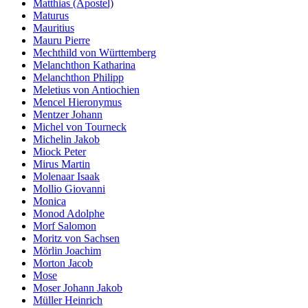
Matthias (Apostel)
Maturus
Mauritius
Mauru Pierre
Mechthild von Württemberg
Melanchthon Katharina
Melanchthon Philipp
Meletius von Antiochien
Mencel Hieronymus
Mentzer Johann
Michel von Tourneck
Michelin Jakob
Miock Peter
Mirus Martin
Molenaar Isaak
Mollio Giovanni
Monica
Monod Adolphe
Morf Salomon
Moritz von Sachsen
Mörlin Joachim
Morton Jacob
Mose
Moser Johann Jakob
Müller Heinrich