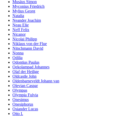
Musäus Simon
Myconius Friedrich
Mylius Georg
Natalia
Neander Joachim
Neau Elie
Neff Felix
Nicanor
Nicolai Philipp
Niklaus von der Flue
Nitschmann David
Nonna
Odilia
Odontius Paulus
Oekolampad Johannes
Olaf der Heilige
Oldcastle John
Oldenbarneveldt Johann van
Olevian Caspar
Olympas
Olympia Fulvia
Onesimus
Onesiphorus
Osiander Lucas
Otto I.