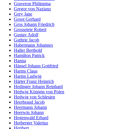
Graveron Philippina
Gregor von Nazianz
Grey Jane
Groot Gerhard
Gros Johann Friedrich
Grossetete Robert
Gustav Adolf
Guthrie Jacob
Habermann Johannes
Haller Berthold
Hamilton Patrick
Hanna
Hänsel Johann Gottfried
Harms Claus
Harms Ludwig
Härter Franz Heinrich
Hedinger Johann Reinhard
Hedwig Königin von Polen
Hedwig von Schlesien
Heerbrand Jacob
Heermann Johann
Heerwin Johann
Hegenwald Erhard
Herberger Valerius
Heribert