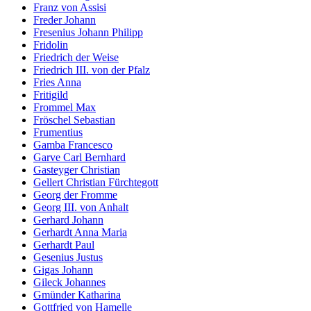
Franz von Assisi
Freder Johann
Fresenius Johann Philipp
Fridolin
Friedrich der Weise
Friedrich III. von der Pfalz
Fries Anna
Fritigild
Frommel Max
Fröschel Sebastian
Frumentius
Gamba Francesco
Garve Carl Bernhard
Gasteyger Christian
Gellert Christian Fürchtegott
Georg der Fromme
Georg III. von Anhalt
Gerhard Johann
Gerhardt Anna Maria
Gerhardt Paul
Gesenius Justus
Gigas Johann
Gileck Johannes
Gmünder Katharina
Gottfried von Hamelle