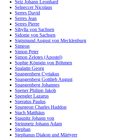
Seiz Johann Leonhard
Selneccer Nicolaus
Serres David
Serres Jean
Serres Pierre
Sibylla von Sachsen
Sidonie von Sachsen
Sigismund August von Mecklenburg
Simeon
Simon Peter
Simon Zelotes (Apostel)
Sophie Königin von Böhmen
Spalatin Georg
Spangenberg Cyriakus
Spangenberg Gottlieb August
Spangenberg Johannes
Spener Philipp Jakob
Spengler Lazarus
Speratus Paulus
Spurgeon Charles Haddon
Stach Matthäus
Staupitz Johann von
Steinmetz Johann Adam
Stephan
Stephanus Diakon und Märtyrer