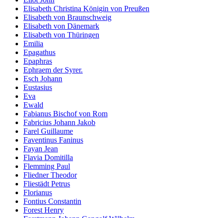
Elisabeth Christina Königin von Preußen
Elisabeth von Braunschweig
Elisabeth von Dänemark
Elisabeth von Thüringen
Emilia
Epagathus
Epaphras
Ephraem der Syrer.
Esch Johann
Eustasius
Eva
Ewald
Fabianus Bischof von Rom
Fabricius Johann Jakob
Farel Guillaume
Faventinus Faninus
Fayan Jean
Flavia Domitilla
Flemming Paul
Fliedner Theodor
Fliestädt Petrus
Florianus
Fontius Constantin
Forest Henry