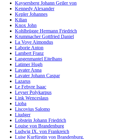
Kaysersberg Johann Geiler von
Kennedy Alexander
Kepler Johannes
Kilian
Knox John
Kohlbrügge Hermann Friedrich
Krummacher Gottfried Daniel
La Voye Aimondus
Laborie Anton
Lambert Franz
Langenmantel Eitelhans
Latimer Hugh
Lavater Anna
Lavater Johann Caspar
Lazarus
Le Febvre Isaac
Leyser Polykarpus
Link Wenceslaus
Lioba
Liscovius Salomo
Liudger
Lobstein Johann Friedrich
Louise von Brandenburg
Ludwig IX. von Frankreich
Luise Kurfürstin von Brandenburg.