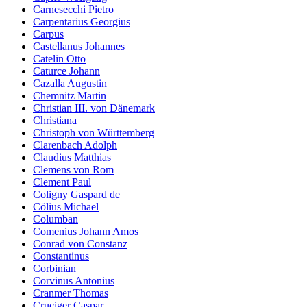
Carnesecchi Pietro
Carpentarius Georgius
Carpus
Castellanus Johannes
Catelin Otto
Caturce Johann
Cazalla Augustin
Chemnitz Martin
Christian III. von Dänemark
Christiana
Christoph von Württemberg
Clarenbach Adolph
Claudius Matthias
Clemens von Rom
Clement Paul
Coligny Gaspard de
Cölius Michael
Columban
Comenius Johann Amos
Conrad von Constanz
Constantinus
Corbinian
Corvinus Antonius
Cranmer Thomas
Cruciger Caspar