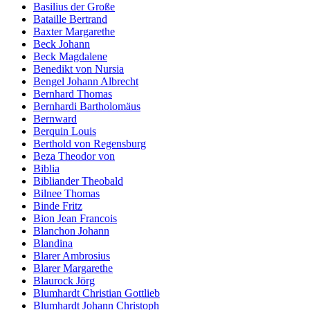
Basilius der Große
Bataille Bertrand
Baxter Margarethe
Beck Johann
Beck Magdalene
Benedikt von Nursia
Bengel Johann Albrecht
Bernhard Thomas
Bernhardi Bartholomäus
Bernward
Berquin Louis
Berthold von Regensburg
Beza Theodor von
Biblia
Bibliander Theobald
Bilnee Thomas
Binde Fritz
Bion Jean Francois
Blanchon Johann
Blandina
Blarer Ambrosius
Blarer Margarethe
Blaurock Jörg
Blumhardt Christian Gottlieb
Blumhardt Johann Christoph