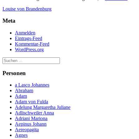
Gema
Louise von Brandenburg
des
große
Meta
Kurfü
Friedr
Wilhe
Anmelden
von
Eintrags-Feed
Brand
Kommentar-Feed
WordPress.org
Personen
a Lasco Johannes
Abraham
Adam
Adam von Fulda
Adelung Margaretha Juliane
Adlischweiler Anna
Adriani Mariona
Aepinus Johann
Aereopagita
Agnes