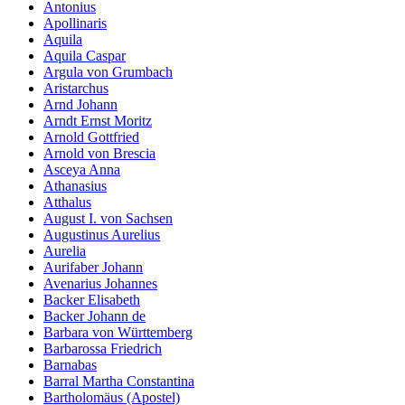
Antonius
Apollinaris
Aquila
Aquila Caspar
Argula von Grumbach
Aristarchus
Arnd Johann
Arndt Ernst Moritz
Arnold Gottfried
Arnold von Brescia
Asceya Anna
Athanasius
Atthalus
August I. von Sachsen
Augustinus Aurelius
Aurelia
Aurifaber Johann
Avenarius Johannes
Backer Elisabeth
Backer Johann de
Barbara von Württemberg
Barbarossa Friedrich
Barnabas
Barral Martha Constantina
Bartholomäus (Apostel)