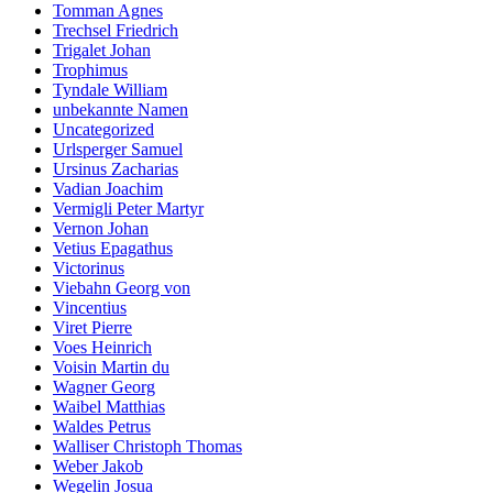
Tomman Agnes
Trechsel Friedrich
Trigalet Johan
Trophimus
Tyndale William
unbekannte Namen
Uncategorized
Urlsperger Samuel
Ursinus Zacharias
Vadian Joachim
Vermigli Peter Martyr
Vernon Johan
Vetius Epagathus
Victorinus
Viebahn Georg von
Vincentius
Viret Pierre
Voes Heinrich
Voisin Martin du
Wagner Georg
Waibel Matthias
Waldes Petrus
Walliser Christoph Thomas
Weber Jakob
Wegelin Josua