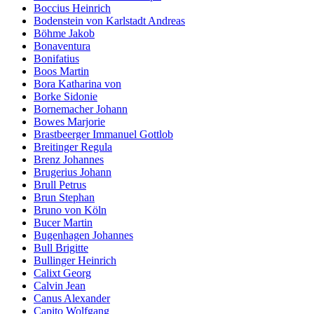
Boccius Heinrich
Bodenstein von Karlstadt Andreas
Böhme Jakob
Bonaventura
Bonifatius
Boos Martin
Bora Katharina von
Borke Sidonie
Bornemacher Johann
Bowes Marjorie
Brastbeerger Immanuel Gottlob
Breitinger Regula
Brenz Johannes
Brugerius Johann
Brull Petrus
Brun Stephan
Bruno von Köln
Bucer Martin
Bugenhagen Johannes
Bull Brigitte
Bullinger Heinrich
Calixt Georg
Calvin Jean
Canus Alexander
Capito Wolfgang