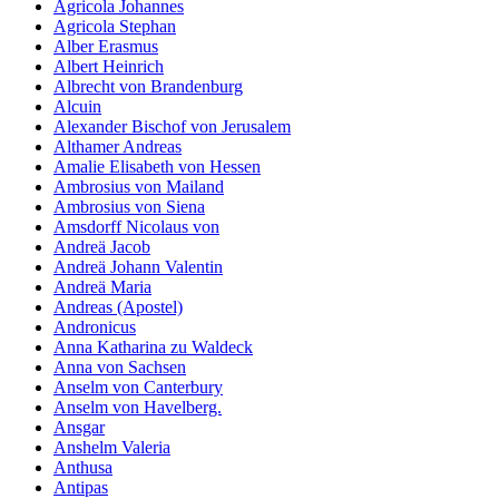
Agricola Johannes
Agricola Stephan
Alber Erasmus
Albert Heinrich
Albrecht von Brandenburg
Alcuin
Alexander Bischof von Jerusalem
Althamer Andreas
Amalie Elisabeth von Hessen
Ambrosius von Mailand
Ambrosius von Siena
Amsdorff Nicolaus von
Andreä Jacob
Andreä Johann Valentin
Andreä Maria
Andreas (Apostel)
Andronicus
Anna Katharina zu Waldeck
Anna von Sachsen
Anselm von Canterbury
Anselm von Havelberg.
Ansgar
Anshelm Valeria
Anthusa
Antipas