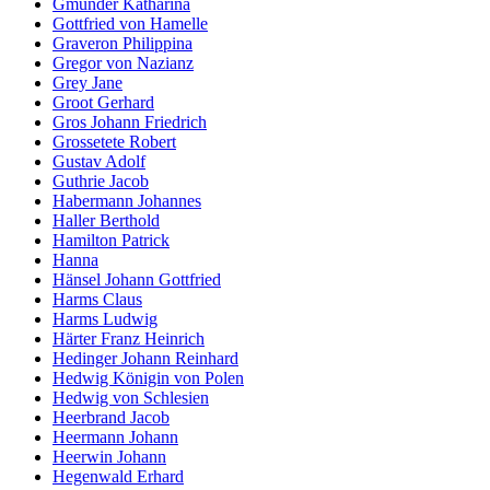
Gmünder Katharina
Gottfried von Hamelle
Graveron Philippina
Gregor von Nazianz
Grey Jane
Groot Gerhard
Gros Johann Friedrich
Grossetete Robert
Gustav Adolf
Guthrie Jacob
Habermann Johannes
Haller Berthold
Hamilton Patrick
Hanna
Hänsel Johann Gottfried
Harms Claus
Harms Ludwig
Härter Franz Heinrich
Hedinger Johann Reinhard
Hedwig Königin von Polen
Hedwig von Schlesien
Heerbrand Jacob
Heermann Johann
Heerwin Johann
Hegenwald Erhard