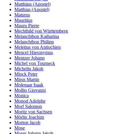
Matthäus (Apostel)
Matthias (Apostel)
Maturus
Mauritius
Mauru Pierre
Mechthild von Württemberg
Melanchthon Katharina
Melanchthon Philipp
Meletius von Antiochien
Mencel Hieronymus
Mentzer Johann
Michel von Tourneck
Michelin Jakob
Miock Peter
Mirus Martin
Molenaar Isaak
Mollio Giovanni
Monica
Monod Adolphe
Morf Salomon
Moritz von Sachsen
Mörlin Joachim
Morton Jacob
Mose
Moser Johann Jakob