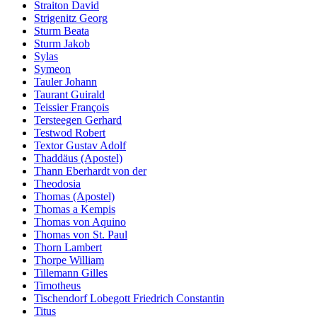
Straiton David
Strigenitz Georg
Sturm Beata
Sturm Jakob
Sylas
Symeon
Tauler Johann
Taurant Guirald
Teissier François
Tersteegen Gerhard
Testwod Robert
Textor Gustav Adolf
Thaddäus (Apostel)
Thann Eberhardt von der
Theodosia
Thomas (Apostel)
Thomas a Kempis
Thomas von Aquino
Thomas von St. Paul
Thorn Lambert
Thorpe William
Tillemann Gilles
Timotheus
Tischendorf Lobegott Friedrich Constantin
Titus