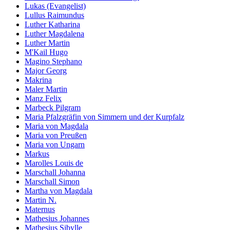
Lukas (Evangelist)
Lullus Raimundus
Luther Katharina
Luther Magdalena
Luther Martin
M'Kail Hugo
Magino Stephano
Major Georg
Makrina
Maler Martin
Manz Felix
Marbeck Pilgram
Maria Pfalzgräfin von Simmern und der Kurpfalz
Maria von Magdala
Maria von Preußen
Maria von Ungarn
Markus
Marolles Louis de
Marschall Johanna
Marschall Simon
Martha von Magdala
Martin N.
Maternus
Mathesius Johannes
Mathesius Sibylle