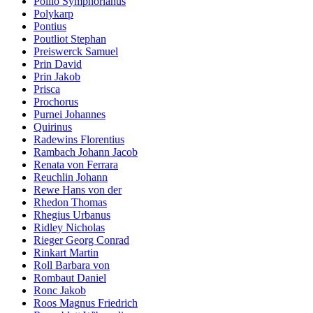
Pollio Symphorianus
Polykarp
Pontius
Poutliot Stephan
Preiswerck Samuel
Prin David
Prin Jakob
Prisca
Prochorus
Purnei Johannes
Quirinus
Radewins Florentius
Rambach Johann Jacob
Renata von Ferrara
Reuchlin Johann
Rewe Hans von der
Rhedon Thomas
Rhegius Urbanus
Ridley Nicholas
Rieger Georg Conrad
Rinkart Martin
Roll Barbara von
Rombaut Daniel
Ronc Jakob
Roos Magnus Friedrich