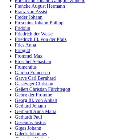
Forstmann Johann Gangolf Wilhelm
Francke August Hermann
Franz von Assisi
Freder Johann
Fresenius Johann Philipp
Fridolin
Friedrich der Weise
Friedrich III. von der Pfalz
Fries Anna
Fritigild
Frommel Max
Fröschel Sebastian
Frumentius
Gamba Francesco
Garve Carl Bernhard
Gasteyger Christian
Gellert Christian Fürchtegott
Georg der Fromme
Georg III. von Anhalt
Gerhard Johann
Gerhardt Anna Maria
Gerhardt Paul
Gesenius Justus
Gigas Johann
Gileck Johannes