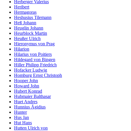
Herberger Valerius
Heribert
Hermagoras
Heshusius Tilemann
Heß Johann
Heuglin Johann
Heurblock Martin
Heußer Ulrich
Hieronymus von Prag
Hilarion
Hilarius von Poitiers
Hildegard von Bingen
Hiller Philipp Friedrich
Hofacker Ludwig
Homburg Ernst Christoph
Hooper John
Howard John
Hubert Konrad
Hubmaier Balthasar
Huet Andres
Hunnius Ägidius
Hunter
Hus Jan
Hut Hans
Hutten Ulrich von