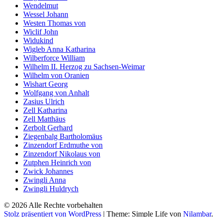
Wendelmut
Wessel Johann
Westen Thomas von
Wiclif John
Widukind
Wigleb Anna Katharina
Wilberforce William
Wilhelm II. Herzog zu Sachsen-Weimar
Wilhelm von Oranien
Wishart Georg
Wolfgang von Anhalt
Zasius Ulrich
Zell Katharina
Zell Matthäus
Zerbolt Gerhard
Ziegenbalg Bartholomäus
Zinzendorf Erdmuthe von
Zinzendorf Nikolaus von
Zutphen Heinrich von
Zwick Johannes
Zwingli Anna
Zwingli Huldrych
© 2026 Alle Rechte vorbehalten
Stolz präsentiert von WordPress
|
Theme: Simple Life von
Nilambar
.