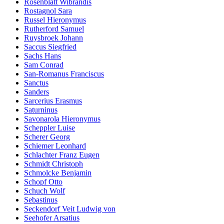
Rosenblatt Wibrandis
Rostagnol Sara
Russel Hieronymus
Rutherford Samuel
Ruysbroek Johann
Saccus Siegfried
Sachs Hans
Sam Conrad
San-Romanus Franciscus
Sanctus
Sanders
Sarcerius Erasmus
Saturninus
Savonarola Hieronymus
Scheppler Luise
Scherer Georg
Schiemer Leonhard
Schlachter Franz Eugen
Schmidt Christoph
Schmolcke Benjamin
Schopf Otto
Schuch Wolf
Sebastinus
Seckendorf Veit Ludwig von
Seehofer Arsatius