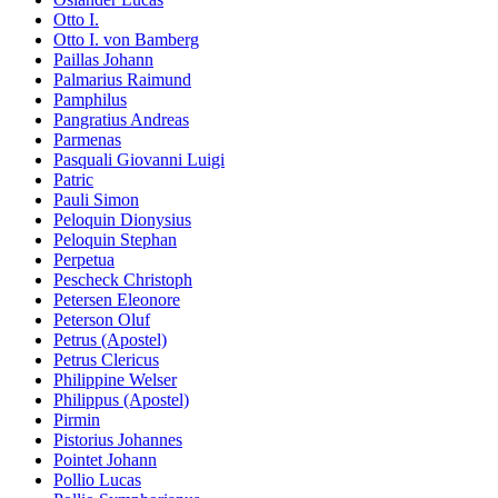
Otto I.
Otto I. von Bamberg
Paillas Johann
Palmarius Raimund
Pamphilus
Pangratius Andreas
Parmenas
Pasquali Giovanni Luigi
Patric
Pauli Simon
Peloquin Dionysius
Peloquin Stephan
Perpetua
Pescheck Christoph
Petersen Eleonore
Peterson Oluf
Petrus (Apostel)
Petrus Clericus
Philippine Welser
Philippus (Apostel)
Pirmin
Pistorius Johannes
Pointet Johann
Pollio Lucas