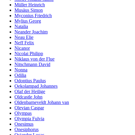
Müller Heinrich
Musäus Simon
Myconius Friedrich
Mylius Georg
Natalia
Neander Joachim
Neau Elie
Neff Felix
Nicanor
Nicolai Philipp
Niklaus von der Flue
Nitschmann David
Nonna
Odilia
Odontius Paulus
Oekolampad Johannes
Olaf der Heilige
Oldcastle John
Oldenbarneveldt Johann van
Olevian Caspar
Olympas
Olympia Fulvia
Onesimus
Onesiphorus
Osiander Lucas