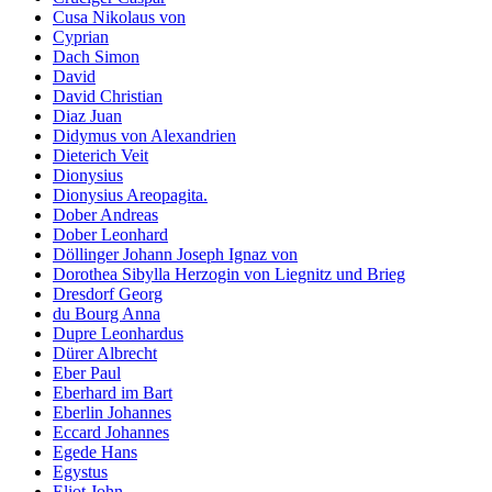
Cusa Nikolaus von
Cyprian
Dach Simon
David
David Christian
Diaz Juan
Didymus von Alexandrien
Dieterich Veit
Dionysius
Dionysius Areopagita.
Dober Andreas
Dober Leonhard
Döllinger Johann Joseph Ignaz von
Dorothea Sibylla Herzogin von Liegnitz und Brieg
Dresdorf Georg
du Bourg Anna
Dupre Leonhardus
Dürer Albrecht
Eber Paul
Eberhard im Bart
Eberlin Johannes
Eccard Johannes
Egede Hans
Egystus
Eliot John