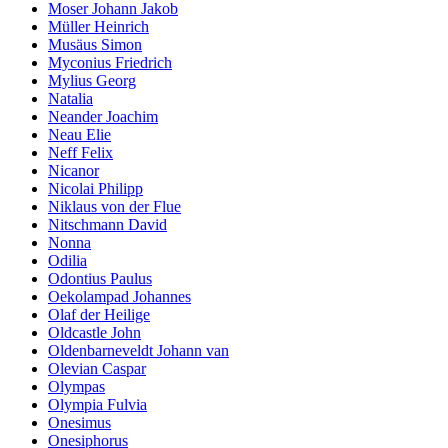
Moser Johann Jakob
Müller Heinrich
Musäus Simon
Myconius Friedrich
Mylius Georg
Natalia
Neander Joachim
Neau Elie
Neff Felix
Nicanor
Nicolai Philipp
Niklaus von der Flue
Nitschmann David
Nonna
Odilia
Odontius Paulus
Oekolampad Johannes
Olaf der Heilige
Oldcastle John
Oldenbarneveldt Johann van
Olevian Caspar
Olympas
Olympia Fulvia
Onesimus
Onesiphorus