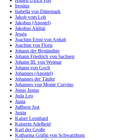
Hutten Ulrich von
Irenäus
Isabella von Dänemark
Jakob vom Loh
Jakobus (Apostel)
Jakobus Alphäi
Jesaja
Joachim Ernst von Anhalt
Joachim von Floris
Johann der Beständige
Johann Friedrich von Sachsen
Johann III. von Weimar
Johann von Goch
Johannes (Apostel)
Johannes der Täufer
Johannes von Monte Corvino
Jonas Justus
Juda Leo
Junia
Jußberg Jost
Justin
Kaiser Leonhard
Kaiserin Adelheid
Karl der Große
Katharina Gräfin von Schwarzburg