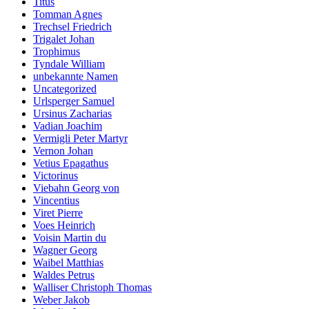
Titus
Tomman Agnes
Trechsel Friedrich
Trigalet Johan
Trophimus
Tyndale William
unbekannte Namen
Uncategorized
Urlsperger Samuel
Ursinus Zacharias
Vadian Joachim
Vermigli Peter Martyr
Vernon Johan
Vetius Epagathus
Victorinus
Viebahn Georg von
Vincentius
Viret Pierre
Voes Heinrich
Voisin Martin du
Wagner Georg
Waibel Matthias
Waldes Petrus
Walliser Christoph Thomas
Weber Jakob