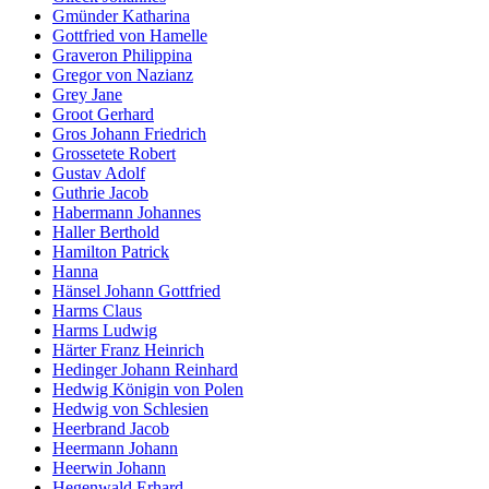
Gmünder Katharina
Gottfried von Hamelle
Graveron Philippina
Gregor von Nazianz
Grey Jane
Groot Gerhard
Gros Johann Friedrich
Grossetete Robert
Gustav Adolf
Guthrie Jacob
Habermann Johannes
Haller Berthold
Hamilton Patrick
Hanna
Hänsel Johann Gottfried
Harms Claus
Harms Ludwig
Härter Franz Heinrich
Hedinger Johann Reinhard
Hedwig Königin von Polen
Hedwig von Schlesien
Heerbrand Jacob
Heermann Johann
Heerwin Johann
Hegenwald Erhard