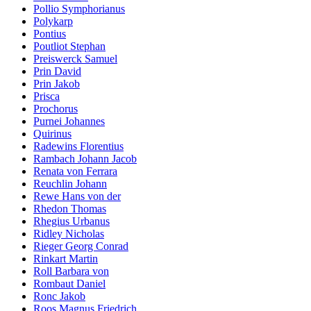
Pollio Symphorianus
Polykarp
Pontius
Poutliot Stephan
Preiswerck Samuel
Prin David
Prin Jakob
Prisca
Prochorus
Purnei Johannes
Quirinus
Radewins Florentius
Rambach Johann Jacob
Renata von Ferrara
Reuchlin Johann
Rewe Hans von der
Rhedon Thomas
Rhegius Urbanus
Ridley Nicholas
Rieger Georg Conrad
Rinkart Martin
Roll Barbara von
Rombaut Daniel
Ronc Jakob
Roos Magnus Friedrich