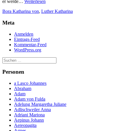
Katharina
er werde…
Weiterlesen
von
Bora Katharina von
,
Luther Katharina
Bora.
Meta
Anmelden
Eintrags-Feed
Kommentar-Feed
WordPress.org
Personen
a Lasco Johannes
Abraham
Adam
Adam von Fulda
Adelung Margaretha Juliane
Adlischweiler Anna
Adriani Mariona
Aepinus Johann
Aereopagita
Agnes