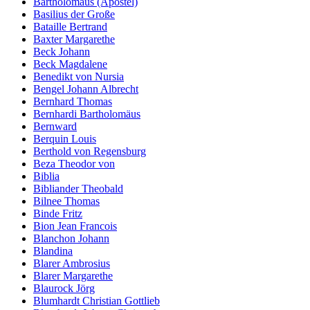
Bartholomäus (Apostel)
Basilius der Große
Bataille Bertrand
Baxter Margarethe
Beck Johann
Beck Magdalene
Benedikt von Nursia
Bengel Johann Albrecht
Bernhard Thomas
Bernhardi Bartholomäus
Bernward
Berquin Louis
Berthold von Regensburg
Beza Theodor von
Biblia
Bibliander Theobald
Bilnee Thomas
Binde Fritz
Bion Jean Francois
Blanchon Johann
Blandina
Blarer Ambrosius
Blarer Margarethe
Blaurock Jörg
Blumhardt Christian Gottlieb