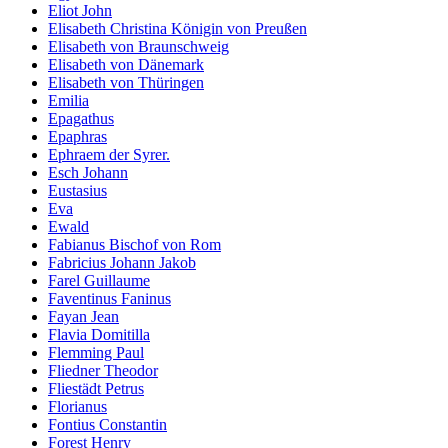
Eliot John
Elisabeth Christina Königin von Preußen
Elisabeth von Braunschweig
Elisabeth von Dänemark
Elisabeth von Thüringen
Emilia
Epagathus
Epaphras
Ephraem der Syrer.
Esch Johann
Eustasius
Eva
Ewald
Fabianus Bischof von Rom
Fabricius Johann Jakob
Farel Guillaume
Faventinus Faninus
Fayan Jean
Flavia Domitilla
Flemming Paul
Fliedner Theodor
Fliestädt Petrus
Florianus
Fontius Constantin
Forest Henry