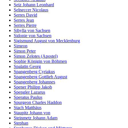
Seiz Johann Leonhard
Selneccer Nicolaus
Serres David
Serres Jean
Serres Pierre
Sibylla von Sachsen
Sidonie von Sachsen
Sigismund August von Mecklenburg
Simeon
Simon Peter
Simon Zelotes (Apostel)
Sophie Königin von Böhmen
Spalatin Georg
Spangenberg Cyriakus
Spangenberg Gottlieb August
Spangenberg Johannes
Spener Philipp Jakob
Spengler Lazarus
Speratus Paulus
Spurgeon Charles Haddon
Stach Matthäus
Staupitz Johann von
Steinmetz Johann Adam
Stephan