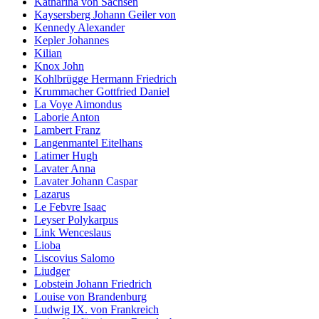
Katharina von Sachsen
Kaysersberg Johann Geiler von
Kennedy Alexander
Kepler Johannes
Kilian
Knox John
Kohlbrügge Hermann Friedrich
Krummacher Gottfried Daniel
La Voye Aimondus
Laborie Anton
Lambert Franz
Langenmantel Eitelhans
Latimer Hugh
Lavater Anna
Lavater Johann Caspar
Lazarus
Le Febvre Isaac
Leyser Polykarpus
Link Wenceslaus
Lioba
Liscovius Salomo
Liudger
Lobstein Johann Friedrich
Louise von Brandenburg
Ludwig IX. von Frankreich