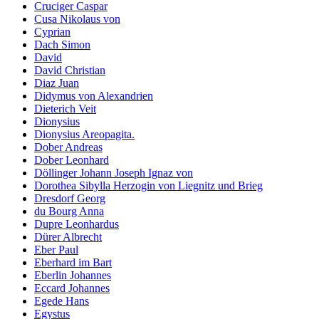
Cruciger Caspar
Cusa Nikolaus von
Cyprian
Dach Simon
David
David Christian
Diaz Juan
Didymus von Alexandrien
Dieterich Veit
Dionysius
Dionysius Areopagita.
Dober Andreas
Dober Leonhard
Döllinger Johann Joseph Ignaz von
Dorothea Sibylla Herzogin von Liegnitz und Brieg
Dresdorf Georg
du Bourg Anna
Dupre Leonhardus
Dürer Albrecht
Eber Paul
Eberhard im Bart
Eberlin Johannes
Eccard Johannes
Egede Hans
Egystus