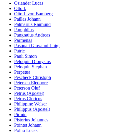
Osiander Lucas
Otto I.
Otto I. von Bamberg
Paillas Johann
Palmarius Raimund
Pamphilus
Pangratius Andreas
Parmenas
Pasquali Giovanni Luigi
Patric
Pauli Simon
Peloquin Dionysius
Peloquin Stephan
Perpetua
Pescheck Christoph
Petersen Eleonore
Peterson Oluf
Petrus (Apostel)
Petrus Clericus
Philippine Welser
Philippus (Apostel)
Pirmin
Pistorius Johannes
Pointet Johann
Pollio Lucas