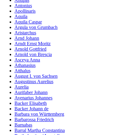
Antipas
Antonius
Apollinaris
Aquila
Aquila Caspar
Argula von Grumbach
Aristarchus
Arnd Johann
Arndt Ernst Moritz
Arnold Gottfried
Arnold von Brescia
Asceya Anna
Athanasius
Atthalus
August I. von Sachsen
Augustinus Aurelius
Aurelia
Aurifaber Johann
Avenarius Johannes
Backer Elisabeth
Backer Johann de
Barbara von Württemberg
Barbarossa Friedrich
Barnabas
Barral Martha Constantina