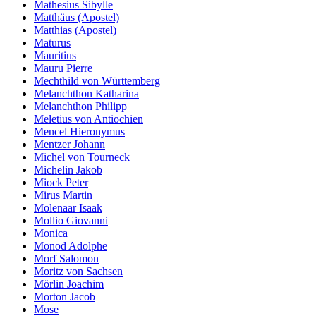
Mathesius Sibylle
Matthäus (Apostel)
Matthias (Apostel)
Maturus
Mauritius
Mauru Pierre
Mechthild von Württemberg
Melanchthon Katharina
Melanchthon Philipp
Meletius von Antiochien
Mencel Hieronymus
Mentzer Johann
Michel von Tourneck
Michelin Jakob
Miock Peter
Mirus Martin
Molenaar Isaak
Mollio Giovanni
Monica
Monod Adolphe
Morf Salomon
Moritz von Sachsen
Mörlin Joachim
Morton Jacob
Mose