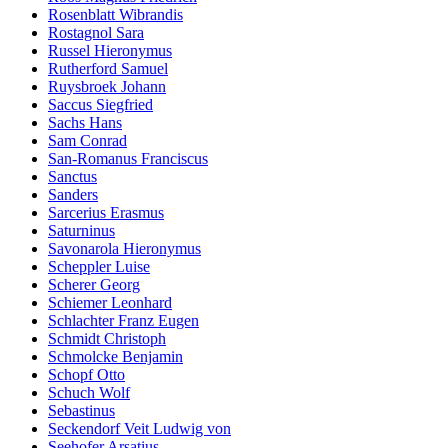
Rosenblatt Wibrandis
Rostagnol Sara
Russel Hieronymus
Rutherford Samuel
Ruysbroek Johann
Saccus Siegfried
Sachs Hans
Sam Conrad
San-Romanus Franciscus
Sanctus
Sanders
Sarcerius Erasmus
Saturninus
Savonarola Hieronymus
Scheppler Luise
Scherer Georg
Schiemer Leonhard
Schlachter Franz Eugen
Schmidt Christoph
Schmolcke Benjamin
Schopf Otto
Schuch Wolf
Sebastinus
Seckendorf Veit Ludwig von
Seehofer Arsatius