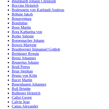
Blumhardt Johann Christoph
Boccius Heinrich
Bodenstein von Karlstadt Andreas
Böhme Jakob
Bonaventura
Bonifatius
Boos Martin
Bora Katharina von
Borke Sidonie
Bornemacher Johann
Bowes Marjorie
Brastbeerger Immanuel Gottlob
Breitinger Regula
Brenz Johannes
Brugerius Johann
Brull Petrus
Brun Stephan
Bruno von Köln
Bucer Martin
Bugenhagen Johannes
Bull Brigitte
Bullinger Heinrich
Calixt Georg
Calvin Jean
Canus Alexander