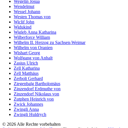
Wegelin Josua
Wendelmut
Wessel Johann
Westen Thomas von
Wiclif John
Widukind
Wigleb Anna Katharina
Wilberforce William
Wilhelm II. Herzog zu Sachsen-Weimar
Wilhelm von Oranien
Wishart Georg
Wolfgang von Anhalt
Zasius Ulrich
Zell Katharina
Zell Matthäus
Zerbolt Gerhard
Ziegenbalg Bartholomäus
Zinzendorf Erdmuthe von
Zinzendorf Nikolaus von
Zutphen Heinrich von
Zwick Johannes
Zwingli Anna
Zwingli Huldrych
© 2026 Alle Rechte vorbehalten