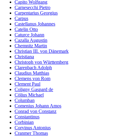
Capito Wolfgang
Carnesecchi Pietro
Carpentarius Georgius
Carpus
Castellanus Johannes
Catelin Otto
Caturce Johann
Cazalla Augustin
Chemnitz Martin
Christian III. von Dänemark
Christiana
Christoph von Württemberg
Clarenbach Adolph
Claudius Matthias
Clemens von Rom
Clement Paul
Coligny Gaspard de
Cölius Michael
Columban
Comenius Johann Amos
Conrad von Constanz
Constantinus
Corbinian
Corvinus Antonius
Cranmer Thomas