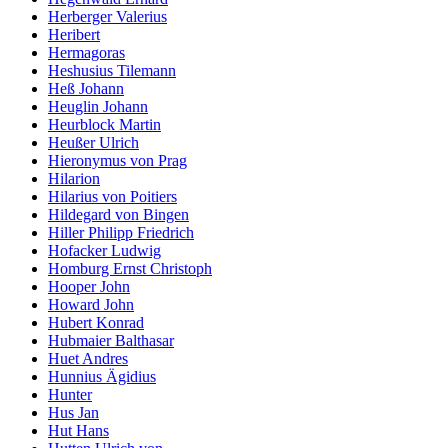
Herberger Valerius
Heribert
Hermagoras
Heshusius Tilemann
Heß Johann
Heuglin Johann
Heurblock Martin
Heußer Ulrich
Hieronymus von Prag
Hilarion
Hilarius von Poitiers
Hildegard von Bingen
Hiller Philipp Friedrich
Hofacker Ludwig
Homburg Ernst Christoph
Hooper John
Howard John
Hubert Konrad
Hubmaier Balthasar
Huet Andres
Hunnius Ägidius
Hunter
Hus Jan
Hut Hans