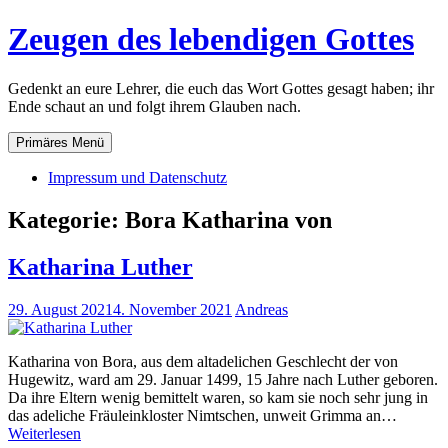
Zum
Zeugen des lebendigen Gottes
Inhalt
springen
Gedenkt an eure Lehrer, die euch das Wort Gottes gesagt haben; ihr
Ende schaut an und folgt ihrem Glauben nach.
Primäres Menü
Impressum und Datenschutz
Kategorie:
Bora Katharina von
Katharina Luther
29. August 2021
4. November 2021
Andreas
Katharina von Bora, aus dem altadelichen Geschlecht der von
Hugewitz, ward am 29. Januar 1499, 15 Jahre nach Luther geboren.
Da ihre Eltern wenig bemittelt waren, so kam sie noch sehr jung in
das adeliche Fräuleinkloster Nimtschen, unweit Grimma an…
Katharina
Weiterlesen