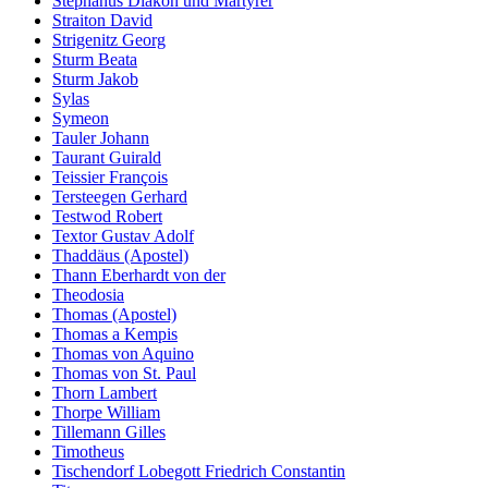
Stephanus Diakon und Märtyrer
Straiton David
Strigenitz Georg
Sturm Beata
Sturm Jakob
Sylas
Symeon
Tauler Johann
Taurant Guirald
Teissier François
Tersteegen Gerhard
Testwod Robert
Textor Gustav Adolf
Thaddäus (Apostel)
Thann Eberhardt von der
Theodosia
Thomas (Apostel)
Thomas a Kempis
Thomas von Aquino
Thomas von St. Paul
Thorn Lambert
Thorpe William
Tillemann Gilles
Timotheus
Tischendorf Lobegott Friedrich Constantin