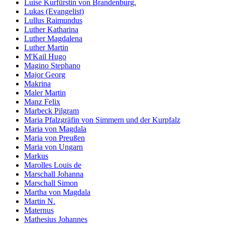
Luise Kurfürstin von Brandenburg.
Lukas (Evangelist)
Lullus Raimundus
Luther Katharina
Luther Magdalena
Luther Martin
M'Kail Hugo
Magino Stephano
Major Georg
Makrina
Maler Martin
Manz Felix
Marbeck Pilgram
Maria Pfalzgräfin von Simmern und der Kurpfalz
Maria von Magdala
Maria von Preußen
Maria von Ungarn
Markus
Marolles Louis de
Marschall Johanna
Marschall Simon
Martha von Magdala
Martin N.
Maternus
Mathesius Johannes