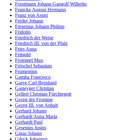
Forstmann Johann Gangolf Wilhelm
Francke August Hermann
Franz von Assisi
Freder Johann
Fresenius Johann Philipp
Fridolin
Friedrich der Weise
Friedrich III. von der Pfalz
Fries Anna
Fritigild
Frommel Max
Fröschel Sebastian
Frumentius
Gamba Francesco
Garve Carl Bernhard
Gasteyger Christian
Gellert Christian Fürchtegott
Georg der Fromme
Georg III. von Anhalt
Gerhard Johann
Gerhardt Anna Maria
Gerhardt Paul
Gesenius Justus
Gigas Johann
Gileck Johannes