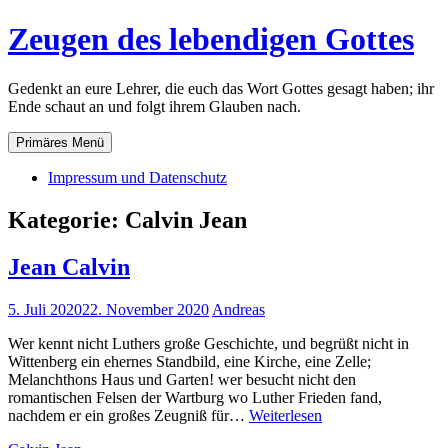
Zum
Zeugen des lebendigen Gottes
Inhalt
springen
Gedenkt an eure Lehrer, die euch das Wort Gottes gesagt haben; ihr
Ende schaut an und folgt ihrem Glauben nach.
Primäres Menü
Impressum und Datenschutz
Kategorie:
Calvin Jean
Jean Calvin
5. Juli 2020
22. November 2020
Andreas
Wer kennt nicht Luthers große Geschichte, und begrüßt nicht in
Wittenberg ein ehernes Standbild, eine Kirche, eine Zelle;
Melanchthons Haus und Garten! wer besucht nicht den
romantischen Felsen der Wartburg wo Luther Frieden fand,
Jean
nachdem er ein großes Zeugniß für…
Weiterlesen
Calvin