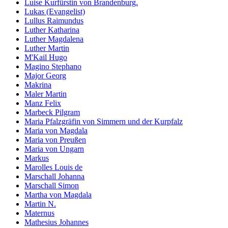
Luise Kurfürstin von Brandenburg.
Lukas (Evangelist)
Lullus Raimundus
Luther Katharina
Luther Magdalena
Luther Martin
M'Kail Hugo
Magino Stephano
Major Georg
Makrina
Maler Martin
Manz Felix
Marbeck Pilgram
Maria Pfalzgräfin von Simmern und der Kurpfalz
Maria von Magdala
Maria von Preußen
Maria von Ungarn
Markus
Marolles Louis de
Marschall Johanna
Marschall Simon
Martha von Magdala
Martin N.
Maternus
Mathesius Johannes