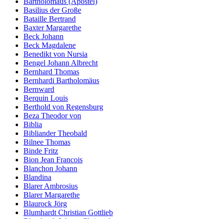
Bartholomäus (Apostel)
Basilius der Große
Bataille Bertrand
Baxter Margarethe
Beck Johann
Beck Magdalene
Benedikt von Nursia
Bengel Johann Albrecht
Bernhard Thomas
Bernhardi Bartholomäus
Bernward
Berquin Louis
Berthold von Regensburg
Beza Theodor von
Biblia
Bibliander Theobald
Bilnee Thomas
Binde Fritz
Bion Jean Francois
Blanchon Johann
Blandina
Blarer Ambrosius
Blarer Margarethe
Blaurock Jörg
Blumhardt Christian Gottlieb