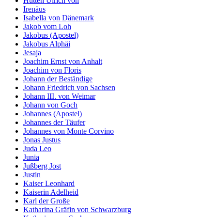
Hutten Ulrich von
Irenäus
Isabella von Dänemark
Jakob vom Loh
Jakobus (Apostel)
Jakobus Alphäi
Jesaja
Joachim Ernst von Anhalt
Joachim von Floris
Johann der Beständige
Johann Friedrich von Sachsen
Johann III. von Weimar
Johann von Goch
Johannes (Apostel)
Johannes der Täufer
Johannes von Monte Corvino
Jonas Justus
Juda Leo
Junia
Jußberg Jost
Justin
Kaiser Leonhard
Kaiserin Adelheid
Karl der Große
Katharina Gräfin von Schwarzburg