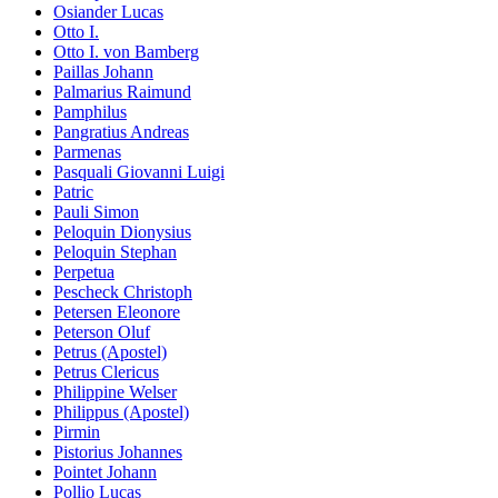
Osiander Lucas
Otto I.
Otto I. von Bamberg
Paillas Johann
Palmarius Raimund
Pamphilus
Pangratius Andreas
Parmenas
Pasquali Giovanni Luigi
Patric
Pauli Simon
Peloquin Dionysius
Peloquin Stephan
Perpetua
Pescheck Christoph
Petersen Eleonore
Peterson Oluf
Petrus (Apostel)
Petrus Clericus
Philippine Welser
Philippus (Apostel)
Pirmin
Pistorius Johannes
Pointet Johann
Pollio Lucas