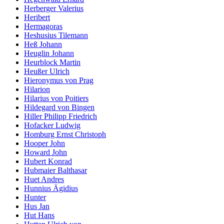
Herberger Valerius
Heribert
Hermagoras
Heshusius Tilemann
Heß Johann
Heuglin Johann
Heurblock Martin
Heußer Ulrich
Hieronymus von Prag
Hilarion
Hilarius von Poitiers
Hildegard von Bingen
Hiller Philipp Friedrich
Hofacker Ludwig
Homburg Ernst Christoph
Hooper John
Howard John
Hubert Konrad
Hubmaier Balthasar
Huet Andres
Hunnius Ägidius
Hunter
Hus Jan
Hut Hans