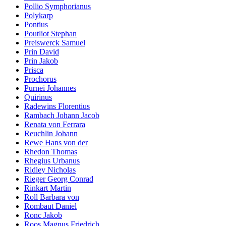
Pollio Symphorianus
Polykarp
Pontius
Poutliot Stephan
Preiswerck Samuel
Prin David
Prin Jakob
Prisca
Prochorus
Purnei Johannes
Quirinus
Radewins Florentius
Rambach Johann Jacob
Renata von Ferrara
Reuchlin Johann
Rewe Hans von der
Rhedon Thomas
Rhegius Urbanus
Ridley Nicholas
Rieger Georg Conrad
Rinkart Martin
Roll Barbara von
Rombaut Daniel
Ronc Jakob
Roos Magnus Friedrich