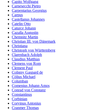
Capito Wolfgang
Carnesecchi Pietro
Carpentarius Georgius
Carpus
Castellanus Johannes
Catelin Otto
Caturce Johann
Cazalla Augustin
Chemnitz Martin
Christian III. von Dänemark
Christiana
Christoph von Württemberg
Clarenbach Adolph
Claudius Matthias
Clemens von Rom
Clement Paul
Coligny Gaspard de
Cölius Michael
Columban
Comenius Johann Amos
Conrad von Constanz
Constantinus
Corbinian
Corvinus Antonius
Cranmer Thomas