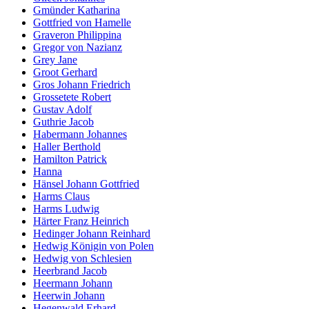
Gmünder Katharina
Gottfried von Hamelle
Graveron Philippina
Gregor von Nazianz
Grey Jane
Groot Gerhard
Gros Johann Friedrich
Grossetete Robert
Gustav Adolf
Guthrie Jacob
Habermann Johannes
Haller Berthold
Hamilton Patrick
Hanna
Hänsel Johann Gottfried
Harms Claus
Harms Ludwig
Härter Franz Heinrich
Hedinger Johann Reinhard
Hedwig Königin von Polen
Hedwig von Schlesien
Heerbrand Jacob
Heermann Johann
Heerwin Johann
Hegenwald Erhard