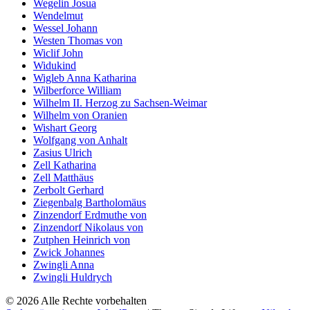
Wegelin Josua
Wendelmut
Wessel Johann
Westen Thomas von
Wiclif John
Widukind
Wigleb Anna Katharina
Wilberforce William
Wilhelm II. Herzog zu Sachsen-Weimar
Wilhelm von Oranien
Wishart Georg
Wolfgang von Anhalt
Zasius Ulrich
Zell Katharina
Zell Matthäus
Zerbolt Gerhard
Ziegenbalg Bartholomäus
Zinzendorf Erdmuthe von
Zinzendorf Nikolaus von
Zutphen Heinrich von
Zwick Johannes
Zwingli Anna
Zwingli Huldrych
© 2026 Alle Rechte vorbehalten