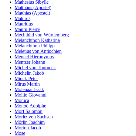
Mathesius Sibylle
Matthäus (Apostel)
Matthias (Apostel)
Maturus
Mauritius
Mauru Pierre
Mechthild von Württemberg
Melanchthon Katharina
Melanchthon Philipp
Meletius von Antiochien
Mencel Hieronymus
Mentzer Johann
Michel von Tourneck
Michelin Jakob
Miock Peter
Mirus Martin
Molenaar Isaak
Mollio Giovanni
Monica
Monod Adolphe
Morf Salomon
Moritz von Sachsen
Mörlin Joachim
Morton Jacob
Mose