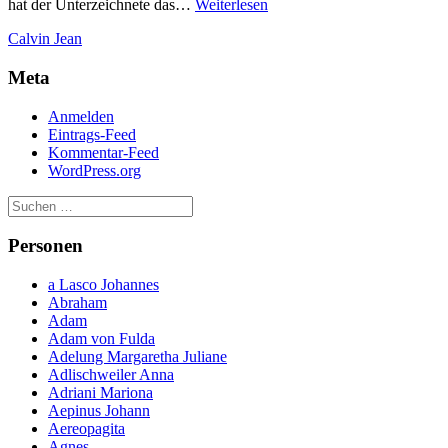
Jean
hat der Unterzeichnete das…
Weiterlesen
Calvin
Calvin Jean
Meta
Anmelden
Eintrags-Feed
Kommentar-Feed
WordPress.org
Personen
a Lasco Johannes
Abraham
Adam
Adam von Fulda
Adelung Margaretha Juliane
Adlischweiler Anna
Adriani Mariona
Aepinus Johann
Aereopagita
Agnes