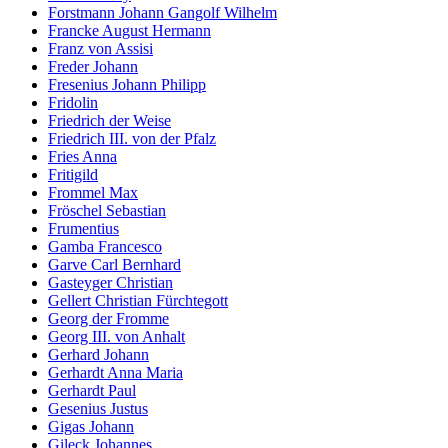
Forstmann Johann Gangolf Wilhelm
Francke August Hermann
Franz von Assisi
Freder Johann
Fresenius Johann Philipp
Fridolin
Friedrich der Weise
Friedrich III. von der Pfalz
Fries Anna
Fritigild
Frommel Max
Fröschel Sebastian
Frumentius
Gamba Francesco
Garve Carl Bernhard
Gasteyger Christian
Gellert Christian Fürchtegott
Georg der Fromme
Georg III. von Anhalt
Gerhard Johann
Gerhardt Anna Maria
Gerhardt Paul
Gesenius Justus
Gigas Johann
Gileck Johannes