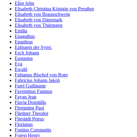
Eliot John
Elisabeth Christina Königin von Preußen
Elisabeth von Braunschweig
Elisabeth von Dänemark
Elisabeth von Thüringen
Emilia
Epagathus
Epaphras
Ephraem der Syrer.
Esch Johann
Eustasius
Eva
Ewald
Fabianus Bischof von Rom
Fabricius Johann Jakob
Farel Guillaume
Faventinus Faninus
Fayan Jean
Flavia Domitilla
Flemming Paul
Fliedner Theodor
Fliestädt Petrus
Florianus
Fontius Constantin
Forest Henry