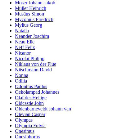
Moser Johann Jakob
Müller Heinrich
Musäus Simon
Myconius Friedrich
Mylius Georg
Natalia
Neander Joachim
Neau Elie
Neff Felix
Nicanor
Nicolai Philipp
Niklaus von der Flue
Nitschmann David
Nonna
Odilia
Odontius Paulus
Oekolampad Johannes
Olaf der Heilige
Oldcastle John
Oldenbarneveldt Johann van
Olevian Caspar
Olympas
Olympia Fulvia
Onesimus
Onesiphorus