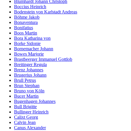
Blumhardt Johann Christoph
Boccius Heinrich
Bodenstein von Karlstadt Andreas
Böhme Jakob
Bonaventura
Bonifatius
Boos Martin
Bora Katharina von
Borke Sidonie
Bornemacher Johann
Bowes Marjorie
Brastbeerger Immanuel Gottlob
Breitinger Regula
Brenz Johannes
Brugerius Johann
Brull Petrus
Brun Stephan
Bruno von Köln
Bucer Martin
Bugenhagen Johannes
Bull Brigitte
Bullinger Heinrich
Calixt Georg
Calvin Jean
Canus Alexander