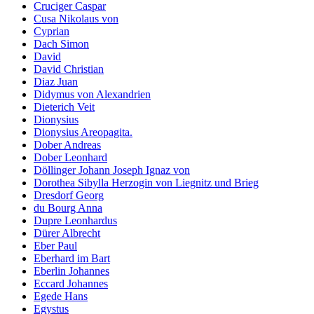
Cruciger Caspar
Cusa Nikolaus von
Cyprian
Dach Simon
David
David Christian
Diaz Juan
Didymus von Alexandrien
Dieterich Veit
Dionysius
Dionysius Areopagita.
Dober Andreas
Dober Leonhard
Döllinger Johann Joseph Ignaz von
Dorothea Sibylla Herzogin von Liegnitz und Brieg
Dresdorf Georg
du Bourg Anna
Dupre Leonhardus
Dürer Albrecht
Eber Paul
Eberhard im Bart
Eberlin Johannes
Eccard Johannes
Egede Hans
Egystus