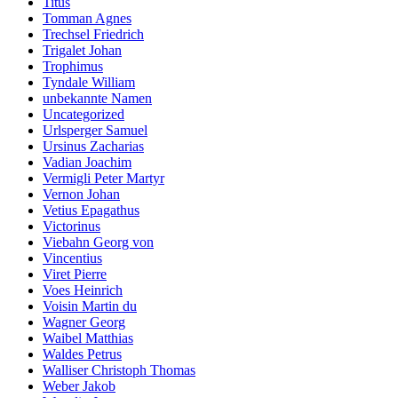
Titus
Tomman Agnes
Trechsel Friedrich
Trigalet Johan
Trophimus
Tyndale William
unbekannte Namen
Uncategorized
Urlsperger Samuel
Ursinus Zacharias
Vadian Joachim
Vermigli Peter Martyr
Vernon Johan
Vetius Epagathus
Victorinus
Viebahn Georg von
Vincentius
Viret Pierre
Voes Heinrich
Voisin Martin du
Wagner Georg
Waibel Matthias
Waldes Petrus
Walliser Christoph Thomas
Weber Jakob