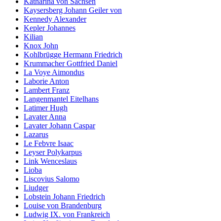
Katharina von Sachsen
Kaysersberg Johann Geiler von
Kennedy Alexander
Kepler Johannes
Kilian
Knox John
Kohlbrügge Hermann Friedrich
Krummacher Gottfried Daniel
La Voye Aimondus
Laborie Anton
Lambert Franz
Langenmantel Eitelhans
Latimer Hugh
Lavater Anna
Lavater Johann Caspar
Lazarus
Le Febvre Isaac
Leyser Polykarpus
Link Wenceslaus
Lioba
Liscovius Salomo
Liudger
Lobstein Johann Friedrich
Louise von Brandenburg
Ludwig IX. von Frankreich