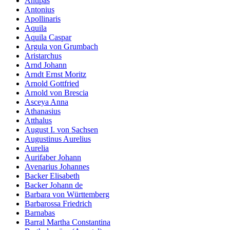
Antipas
Antonius
Apollinaris
Aquila
Aquila Caspar
Argula von Grumbach
Aristarchus
Arnd Johann
Arndt Ernst Moritz
Arnold Gottfried
Arnold von Brescia
Asceya Anna
Athanasius
Atthalus
August I. von Sachsen
Augustinus Aurelius
Aurelia
Aurifaber Johann
Avenarius Johannes
Backer Elisabeth
Backer Johann de
Barbara von Württemberg
Barbarossa Friedrich
Barnabas
Barral Martha Constantina