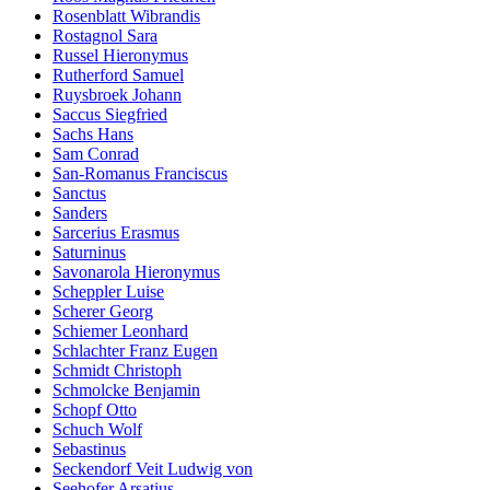
Rosenblatt Wibrandis
Rostagnol Sara
Russel Hieronymus
Rutherford Samuel
Ruysbroek Johann
Saccus Siegfried
Sachs Hans
Sam Conrad
San-Romanus Franciscus
Sanctus
Sanders
Sarcerius Erasmus
Saturninus
Savonarola Hieronymus
Scheppler Luise
Scherer Georg
Schiemer Leonhard
Schlachter Franz Eugen
Schmidt Christoph
Schmolcke Benjamin
Schopf Otto
Schuch Wolf
Sebastinus
Seckendorf Veit Ludwig von
Seehofer Arsatius