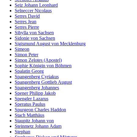
Seiz Johann Leonhard
Selneccer Nicolaus
Serres David
Serres Jean
Serres Pierre
Sibylla von Sachsen
Sidonie von Sachsen
Sigismund August von Mecklenburg
Simeon
Simon Peter
Simon Zelotes (Apostel)
Sophie Königin von Böhmen
Spalatin Georg
Spangenberg Cyriakus
Spangenberg Gottlieb August
Spangenberg Johannes
Spener Philipp Jakob
Spengler Lazarus
Speratus Paulus
Spurgeon Charles Haddon
Stach Matthäus
Staupitz Johann von
Steinmetz Johann Adam
Stephan