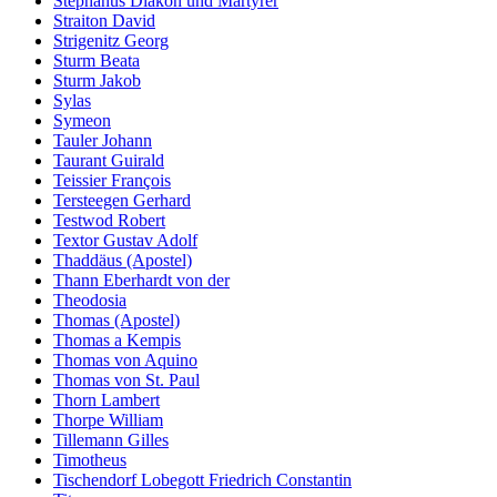
Stephanus Diakon und Märtyrer
Straiton David
Strigenitz Georg
Sturm Beata
Sturm Jakob
Sylas
Symeon
Tauler Johann
Taurant Guirald
Teissier François
Tersteegen Gerhard
Testwod Robert
Textor Gustav Adolf
Thaddäus (Apostel)
Thann Eberhardt von der
Theodosia
Thomas (Apostel)
Thomas a Kempis
Thomas von Aquino
Thomas von St. Paul
Thorn Lambert
Thorpe William
Tillemann Gilles
Timotheus
Tischendorf Lobegott Friedrich Constantin