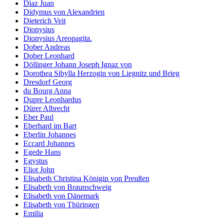
Diaz Juan
Didymus von Alexandrien
Dieterich Veit
Dionysius
Dionysius Areopagita.
Dober Andreas
Dober Leonhard
Döllinger Johann Joseph Ignaz von
Dorothea Sibylla Herzogin von Liegnitz und Brieg
Dresdorf Georg
du Bourg Anna
Dupre Leonhardus
Dürer Albrecht
Eber Paul
Eberhard im Bart
Eberlin Johannes
Eccard Johannes
Egede Hans
Egystus
Eliot John
Elisabeth Christina Königin von Preußen
Elisabeth von Braunschweig
Elisabeth von Dänemark
Elisabeth von Thüringen
Emilia