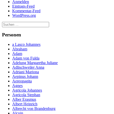
Anmelden
Eintrags-Feed
Kommentar-Feed
WordPress.org
Notwendig
Personen
Diese
Cookies
a Lasco Johannes
sind nicht
Abraham
optional.
Adam
Sie werden
Adam von Fulda
benötigt,
Adelung Margaretha Juliane
damit die
Adlischweiler Anna
Website
Adriani Mariona
funktioniert.
Aepinus Johann
Aereopagita
Agnes
Statistik
Agricola Johannes
Mit diesen
Agricola Stephan
Cookies
Alber Erasmus
können wir die
Albert Heinrich
Funktionsweise
Albrecht von Brandenburg
und Struktur
Alcuin