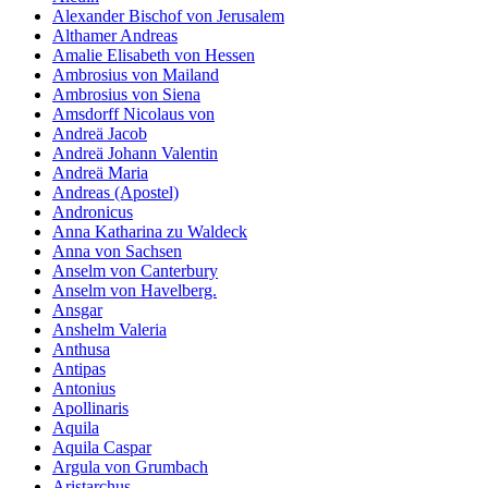
der Website
Alexander Bischof von Jerusalem
auf Basis der
Althamer Andreas
Nutzung
Amalie Elisabeth von Hessen
verbessern.
Ambrosius von Mailand
Ambrosius von Siena
Amsdorff Nicolaus von
Andreä Jacob
Erfahrung
Andreä Johann Valentin
Damit unsere
Andreä Maria
Website
Andreas (Apostel)
während
Andronicus
Ihres Besuchs
Anna Katharina zu Waldeck
so gut wie
Anna von Sachsen
möglich
Anselm von Canterbury
funktioniert.
Anselm von Havelberg.
Wenn Sie
Ansgar
diese Cookies
Anshelm Valeria
ablehnen,
Anthusa
verschwinden
Antipas
einige
Antonius
Funktionen
Apollinaris
von der
Aquila
Website.
Aquila Caspar
Argula von Grumbach
Aristarchus