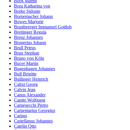
Boos Martin
Bora Katharina von
Borke Sidonie
Bornemacher Johann
Bowes Marjorie
Brastbeerger Immanuel Gottlob
Breitinger Regula
Brenz Johannes
Brugerius Johann
Brull Petrus
Brun Stephan
Bruno von Köln
Bucer Martin
Bugenhagen Johannes
Bull Brigitte
Bullinger Heinrich
Calixt Georg
Calvin Jean
Canus Alexander
Capito Wolfgang
Carnesecchi Pietro
Carpentarius Georgius
Carpus
Castellanus Johannes
Catelin Otto