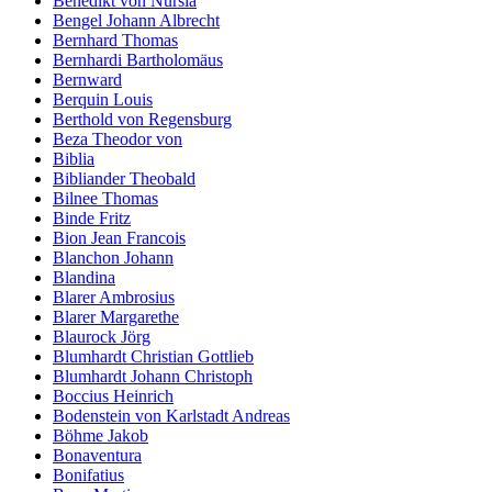
Benedikt von Nursia
Bengel Johann Albrecht
Bernhard Thomas
Bernhardi Bartholomäus
Bernward
Berquin Louis
Berthold von Regensburg
Beza Theodor von
Biblia
Bibliander Theobald
Bilnee Thomas
Binde Fritz
Bion Jean Francois
Blanchon Johann
Blandina
Blarer Ambrosius
Blarer Margarethe
Blaurock Jörg
Blumhardt Christian Gottlieb
Blumhardt Johann Christoph
Boccius Heinrich
Bodenstein von Karlstadt Andreas
Böhme Jakob
Bonaventura
Bonifatius