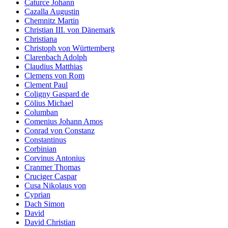
Caturce Johann
Cazalla Augustin
Chemnitz Martin
Christian III. von Dänemark
Christiana
Christoph von Württemberg
Clarenbach Adolph
Claudius Matthias
Clemens von Rom
Clement Paul
Coligny Gaspard de
Cölius Michael
Columban
Comenius Johann Amos
Conrad von Constanz
Constantinus
Corbinian
Corvinus Antonius
Cranmer Thomas
Cruciger Caspar
Cusa Nikolaus von
Cyprian
Dach Simon
David
David Christian