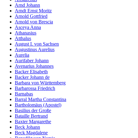
Arnd Johann
Marketing
Arndt Ernst Moritz
Indem Sie uns Ihre
Arnold Gottfried
Interessen und Ihr
Arnold von Brescia
Verhalten beim
Asceya Anna
Besuch unserer
Athanasius
Website mitteilen,
Atthalus
erhöhen Sie die
August I. von Sachsen
Wahrscheinlichkeit,
Augustinus Aurelius
personalisierte
Aurelia
Inhalte und
Aurifaber Johann
Angebote zu sehen.
Avenarius Johannes
Backer Elisabeth
Backer Johann de
Barbara von Württemberg
Barbarossa Friedrich
Barnabas
Barral Martha Constantina
Bartholomäus (Apostel)
Basilius der Große
Bataille Bertrand
Baxter Margarethe
Beck Johann
Beck Magdalene