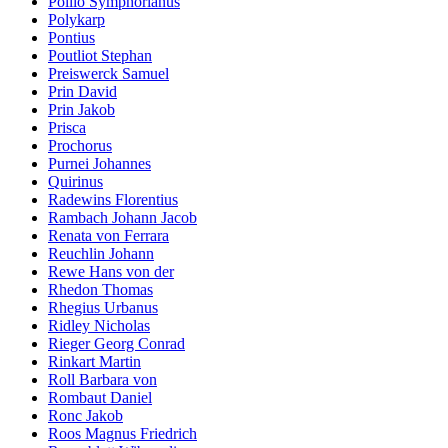
Pollio Symphorianus
Polykarp
Pontius
Poutliot Stephan
Preiswerck Samuel
Prin David
Prin Jakob
Prisca
Prochorus
Purnei Johannes
Quirinus
Radewins Florentius
Rambach Johann Jacob
Renata von Ferrara
Reuchlin Johann
Rewe Hans von der
Rhedon Thomas
Rhegius Urbanus
Ridley Nicholas
Rieger Georg Conrad
Rinkart Martin
Roll Barbara von
Rombaut Daniel
Ronc Jakob
Roos Magnus Friedrich