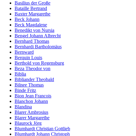
Basilius der Große
Bataille Bertrand
Baxter Margarethe
Beck Johann
Beck Magdalene
Benedikt von Nursia
Bengel Johann Albrecht
Bernhard Thomas
Bernhardi Bartholomäus
Bernward
Berquin Louis
Berthold von Regensburg
Beza Theodor von
Biblia
Bibliander Theobald
Bilnee Thomas
Binde Fritz
Bion Jean Francois
Blanchon Johann
Blandina
Blarer Ambrosius
Blarer Margarethe
Blaurock Jörg
Blumhardt Christian Gottlieb
Blumhardt Johann Christoph