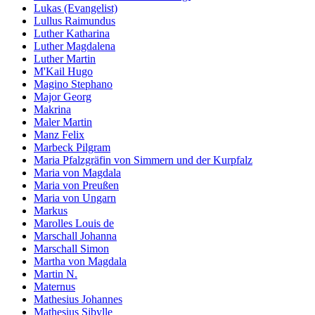
Lukas (Evangelist)
Lullus Raimundus
Luther Katharina
Luther Magdalena
Luther Martin
M'Kail Hugo
Magino Stephano
Major Georg
Makrina
Maler Martin
Manz Felix
Marbeck Pilgram
Maria Pfalzgräfin von Simmern und der Kurpfalz
Maria von Magdala
Maria von Preußen
Maria von Ungarn
Markus
Marolles Louis de
Marschall Johanna
Marschall Simon
Martha von Magdala
Martin N.
Maternus
Mathesius Johannes
Mathesius Sibylle