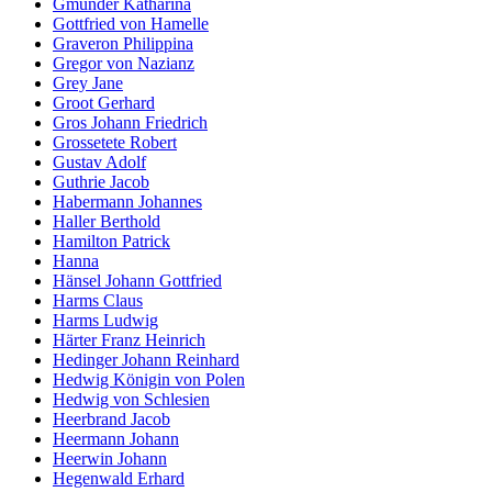
Gmünder Katharina
Gottfried von Hamelle
Graveron Philippina
Gregor von Nazianz
Grey Jane
Groot Gerhard
Gros Johann Friedrich
Grossetete Robert
Gustav Adolf
Guthrie Jacob
Habermann Johannes
Haller Berthold
Hamilton Patrick
Hanna
Hänsel Johann Gottfried
Harms Claus
Harms Ludwig
Härter Franz Heinrich
Hedinger Johann Reinhard
Hedwig Königin von Polen
Hedwig von Schlesien
Heerbrand Jacob
Heermann Johann
Heerwin Johann
Hegenwald Erhard