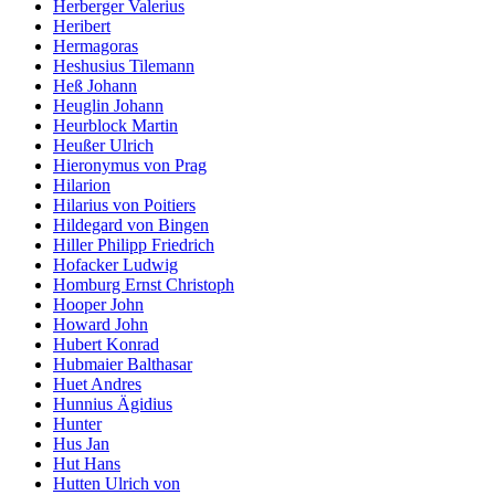
Herberger Valerius
Heribert
Hermagoras
Heshusius Tilemann
Heß Johann
Heuglin Johann
Heurblock Martin
Heußer Ulrich
Hieronymus von Prag
Hilarion
Hilarius von Poitiers
Hildegard von Bingen
Hiller Philipp Friedrich
Hofacker Ludwig
Homburg Ernst Christoph
Hooper John
Howard John
Hubert Konrad
Hubmaier Balthasar
Huet Andres
Hunnius Ägidius
Hunter
Hus Jan
Hut Hans
Hutten Ulrich von