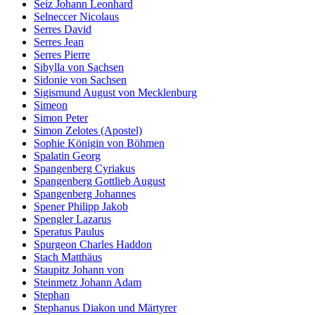
Seiz Johann Leonhard
Selneccer Nicolaus
Serres David
Serres Jean
Serres Pierre
Sibylla von Sachsen
Sidonie von Sachsen
Sigismund August von Mecklenburg
Simeon
Simon Peter
Simon Zelotes (Apostel)
Sophie Königin von Böhmen
Spalatin Georg
Spangenberg Cyriakus
Spangenberg Gottlieb August
Spangenberg Johannes
Spener Philipp Jakob
Spengler Lazarus
Speratus Paulus
Spurgeon Charles Haddon
Stach Matthäus
Staupitz Johann von
Steinmetz Johann Adam
Stephan
Stephanus Diakon und Märtyrer