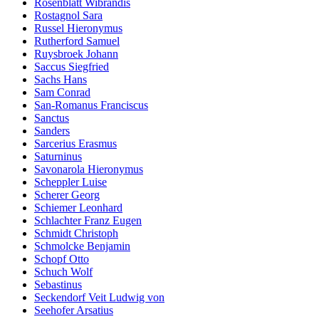
Rosenblatt Wibrandis
Rostagnol Sara
Russel Hieronymus
Rutherford Samuel
Ruysbroek Johann
Saccus Siegfried
Sachs Hans
Sam Conrad
San-Romanus Franciscus
Sanctus
Sanders
Sarcerius Erasmus
Saturninus
Savonarola Hieronymus
Scheppler Luise
Scherer Georg
Schiemer Leonhard
Schlachter Franz Eugen
Schmidt Christoph
Schmolcke Benjamin
Schopf Otto
Schuch Wolf
Sebastinus
Seckendorf Veit Ludwig von
Seehofer Arsatius