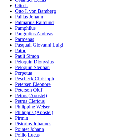
Otto I.
Otto I. von Bamberg
Paillas Johann
Palmarius Raimund
Pamphilus
Pangratius Andreas
Parmenas
Pasquali Giovanni Luigi
Patric
Pauli Simon
Peloquin Dionysius
Peloquin Stephan
Perpetua
Pescheck Christoph
Petersen Eleonore
Peterson Oluf
Petrus (Apostel)
Petrus Clericus
Philippine Welser
Philippus (Apostel)
Pirmin
Pistorius Johannes
Pointet Johann
Pollio Lucas