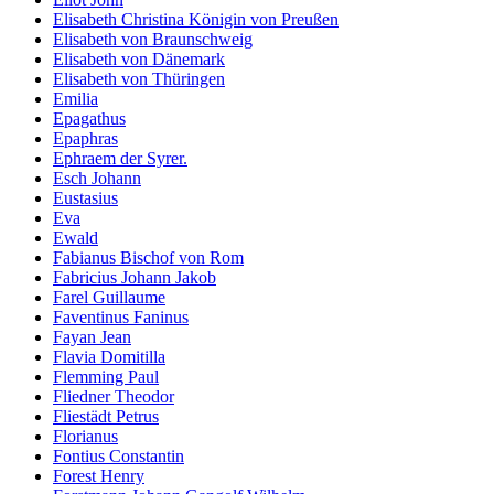
Elisabeth Christina Königin von Preußen
Elisabeth von Braunschweig
Elisabeth von Dänemark
Elisabeth von Thüringen
Emilia
Epagathus
Epaphras
Ephraem der Syrer.
Esch Johann
Eustasius
Eva
Ewald
Fabianus Bischof von Rom
Fabricius Johann Jakob
Farel Guillaume
Faventinus Faninus
Fayan Jean
Flavia Domitilla
Flemming Paul
Fliedner Theodor
Fliestädt Petrus
Florianus
Fontius Constantin
Forest Henry