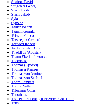
Straiton David
Strigenitz Georg
Sturm Beata
Sturm Jakob
Sylas
Symeon
Tauler Johann
Taurant Guirald
Teissier François
Tersteegen Gerhard
Testwod Robert
Textor Gustav Adolf
Thaddäus (Apostel)
Thann Eberhardt von der
Theodosia
Thomas (Apostel)
Thomas a Kempis
Thomas von Aquino
Thomas von St. Paul
Thorn Lambert
Thorpe William
Tillemann Gilles
Timotheus
Tischendorf Lobegott Friedrich Constantin
Titus