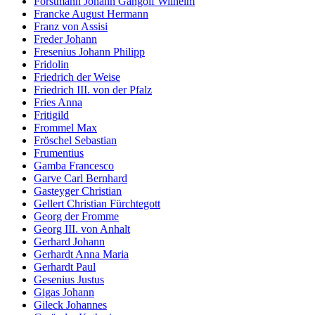
Forstmann Johann Gangolf Wilhelm
Francke August Hermann
Franz von Assisi
Freder Johann
Fresenius Johann Philipp
Fridolin
Friedrich der Weise
Friedrich III. von der Pfalz
Fries Anna
Fritigild
Frommel Max
Fröschel Sebastian
Frumentius
Gamba Francesco
Garve Carl Bernhard
Gasteyger Christian
Gellert Christian Fürchtegott
Georg der Fromme
Georg III. von Anhalt
Gerhard Johann
Gerhardt Anna Maria
Gerhardt Paul
Gesenius Justus
Gigas Johann
Gileck Johannes