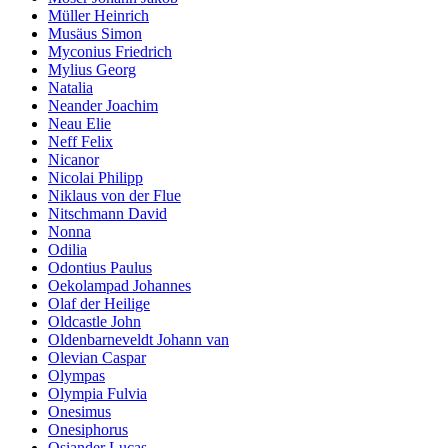
Müller Heinrich
Musäus Simon
Myconius Friedrich
Mylius Georg
Natalia
Neander Joachim
Neau Elie
Neff Felix
Nicanor
Nicolai Philipp
Niklaus von der Flue
Nitschmann David
Nonna
Odilia
Odontius Paulus
Oekolampad Johannes
Olaf der Heilige
Oldcastle John
Oldenbarneveldt Johann van
Olevian Caspar
Olympas
Olympia Fulvia
Onesimus
Onesiphorus
Osiander Lucas