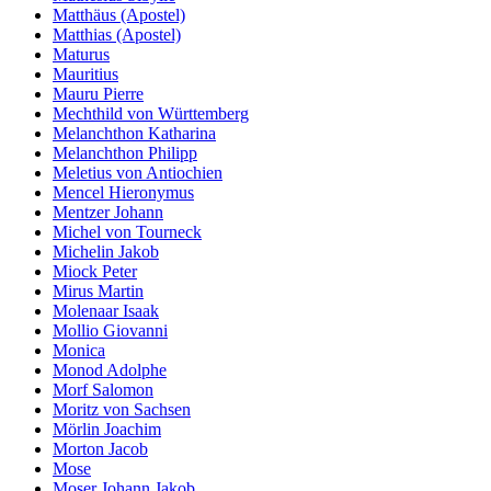
Matthäus (Apostel)
Matthias (Apostel)
Maturus
Mauritius
Mauru Pierre
Mechthild von Württemberg
Melanchthon Katharina
Melanchthon Philipp
Meletius von Antiochien
Mencel Hieronymus
Mentzer Johann
Michel von Tourneck
Michelin Jakob
Miock Peter
Mirus Martin
Molenaar Isaak
Mollio Giovanni
Monica
Monod Adolphe
Morf Salomon
Moritz von Sachsen
Mörlin Joachim
Morton Jacob
Mose
Moser Johann Jakob