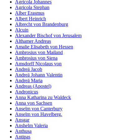
Agricola Johannes
Agricola Stephan
Alber Erasmus
Albert Heinrich
Albrecht von Brandenburg
Alcuin
Alexander Bischof von Jerusalem
Althamer Andreas
Amalie Elisabeth von Hessen
Ambrosius von Mailand
Ambrosius von Siena
Amsdorff Nicolaus von
Andreä Jacob
Andreä Johann Valentin
Andreä Maria
Andreas (Apostel)
Andronicus
Anna Katharina zu Waldeck
Anna von Sachsen
Anselm von Canterbury
Anselm von Havelberg.
Ansgar
Anshelm Valeria
Anthusa
Antipas