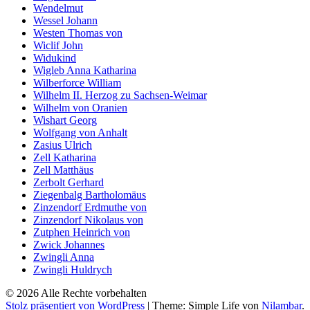
Wendelmut
Wessel Johann
Westen Thomas von
Wiclif John
Widukind
Wigleb Anna Katharina
Wilberforce William
Wilhelm II. Herzog zu Sachsen-Weimar
Wilhelm von Oranien
Wishart Georg
Wolfgang von Anhalt
Zasius Ulrich
Zell Katharina
Zell Matthäus
Zerbolt Gerhard
Ziegenbalg Bartholomäus
Zinzendorf Erdmuthe von
Zinzendorf Nikolaus von
Zutphen Heinrich von
Zwick Johannes
Zwingli Anna
Zwingli Huldrych
© 2026 Alle Rechte vorbehalten
Stolz präsentiert von WordPress
|
Theme: Simple Life von
Nilambar
.