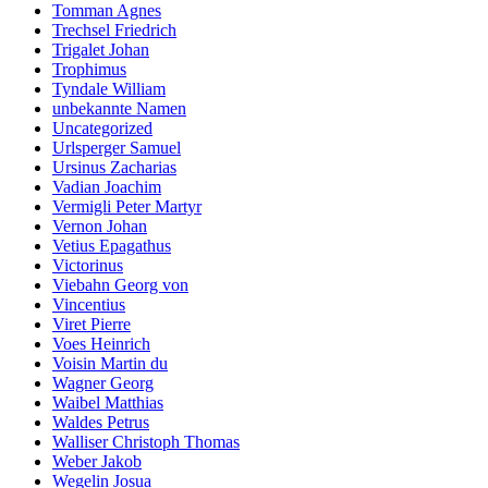
Tomman Agnes
Trechsel Friedrich
Trigalet Johan
Trophimus
Tyndale William
unbekannte Namen
Uncategorized
Urlsperger Samuel
Ursinus Zacharias
Vadian Joachim
Vermigli Peter Martyr
Vernon Johan
Vetius Epagathus
Victorinus
Viebahn Georg von
Vincentius
Viret Pierre
Voes Heinrich
Voisin Martin du
Wagner Georg
Waibel Matthias
Waldes Petrus
Walliser Christoph Thomas
Weber Jakob
Wegelin Josua