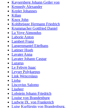
Kaysersberg Johann Geiler von
Kennedy Alexander
Kepler Johannes
Kilian
Knox John
Kohlbrügge Hermann Friedrich
Krummacher Gottfried Daniel
La Voye Aimondus
Laborie Anton
Lambert Franz
Langenmantel Eitelhans
Latimer Hugh
Lavater Anna
Lavater Johann Caspar
Lazarus
Le Febvre Isaac
Leyser Polykarpus
Link Wenceslaus
Lioba
Liscovius Salomo
Liudger
Lobstein Johann Friedrich
Louise von Brandenburg
Ludwig IX. von Frankreich
Luise Kurfürstin von Brandenburg.