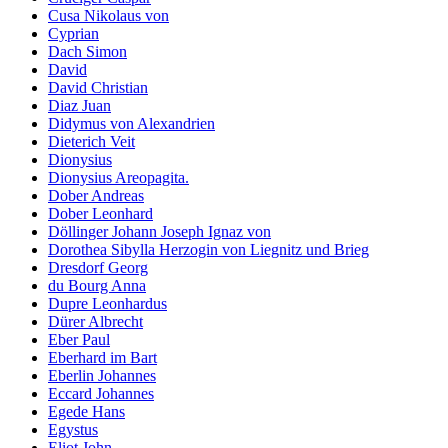
Cusa Nikolaus von
Cyprian
Dach Simon
David
David Christian
Diaz Juan
Didymus von Alexandrien
Dieterich Veit
Dionysius
Dionysius Areopagita.
Dober Andreas
Dober Leonhard
Döllinger Johann Joseph Ignaz von
Dorothea Sibylla Herzogin von Liegnitz und Brieg
Dresdorf Georg
du Bourg Anna
Dupre Leonhardus
Dürer Albrecht
Eber Paul
Eberhard im Bart
Eberlin Johannes
Eccard Johannes
Egede Hans
Egystus
Eliot John