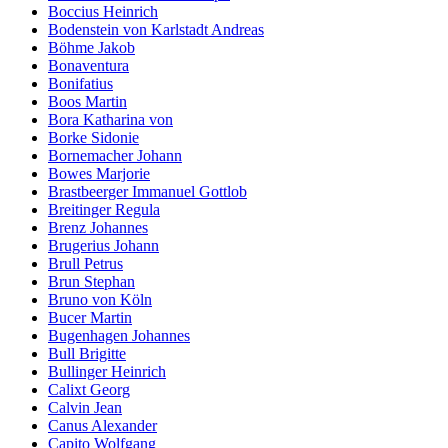
Boccius Heinrich
Bodenstein von Karlstadt Andreas
Böhme Jakob
Bonaventura
Bonifatius
Boos Martin
Bora Katharina von
Borke Sidonie
Bornemacher Johann
Bowes Marjorie
Brastbeerger Immanuel Gottlob
Breitinger Regula
Brenz Johannes
Brugerius Johann
Brull Petrus
Brun Stephan
Bruno von Köln
Bucer Martin
Bugenhagen Johannes
Bull Brigitte
Bullinger Heinrich
Calixt Georg
Calvin Jean
Canus Alexander
Capito Wolfgang