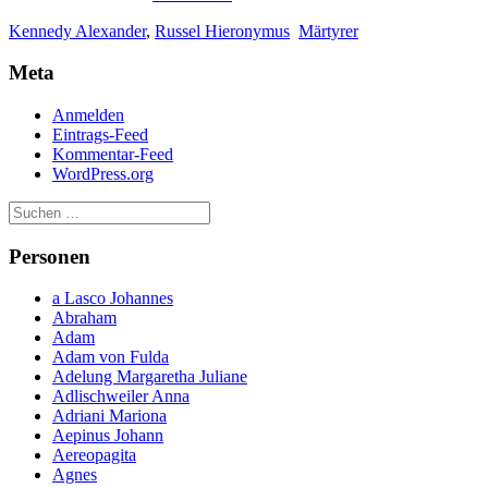
Alexander,
Kennedy Alexander
,
Russel Hieronymus
Märtyrer
und
Russel,
Meta
Hieronymus
Anmelden
Eintrags-Feed
Kommentar-Feed
WordPress.org
Personen
a Lasco Johannes
Abraham
Adam
Adam von Fulda
Adelung Margaretha Juliane
Adlischweiler Anna
Adriani Mariona
Aepinus Johann
Aereopagita
Agnes