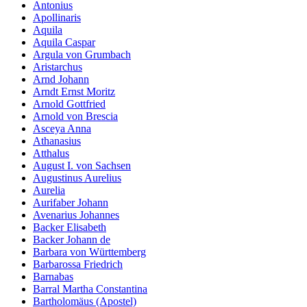
Antonius
Apollinaris
Aquila
Aquila Caspar
Argula von Grumbach
Aristarchus
Arnd Johann
Arndt Ernst Moritz
Arnold Gottfried
Arnold von Brescia
Asceya Anna
Athanasius
Atthalus
August I. von Sachsen
Augustinus Aurelius
Aurelia
Aurifaber Johann
Avenarius Johannes
Backer Elisabeth
Backer Johann de
Barbara von Württemberg
Barbarossa Friedrich
Barnabas
Barral Martha Constantina
Bartholomäus (Apostel)