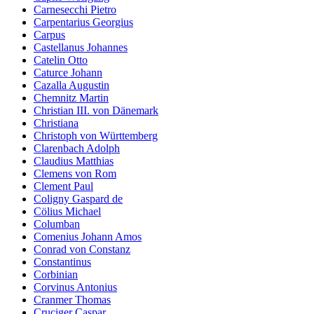
Carnesecchi Pietro
Carpentarius Georgius
Carpus
Castellanus Johannes
Catelin Otto
Caturce Johann
Cazalla Augustin
Chemnitz Martin
Christian III. von Dänemark
Christiana
Christoph von Württemberg
Clarenbach Adolph
Claudius Matthias
Clemens von Rom
Clement Paul
Coligny Gaspard de
Cölius Michael
Columban
Comenius Johann Amos
Conrad von Constanz
Constantinus
Corbinian
Corvinus Antonius
Cranmer Thomas
Cruciger Caspar