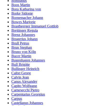
Bonifatius
Boos Martin
Bora Katharina von
Borke Sidonie
Bornemacher Johann
Bowes Marjorie
Brastbeerger Immanuel Gottlob
Breitinger Regula
Brenz Johannes
Brugerius Johann
Brull Petrus
Brun Stephan
Bruno von Köln
Bucer Martin
Bugenhagen Johannes
Bull Brigitte
Bullinger Heinrich
Calixt Georg
Calvin Jean
Canus Alexander
Capito Wolfgang
Carnesecchi Pietro
Carpentarius Georgius
Carpus
Castellanus Johannes