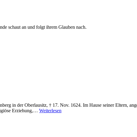
Ende schaut an und folgt ihrem Glauben nach.
nberg in der Oberlausitz, † 17. Nov. 1624. Im Hause seiner Eltern, an
Jakob
eligiöse Erziehung,…
Weiterlesen
Böhme