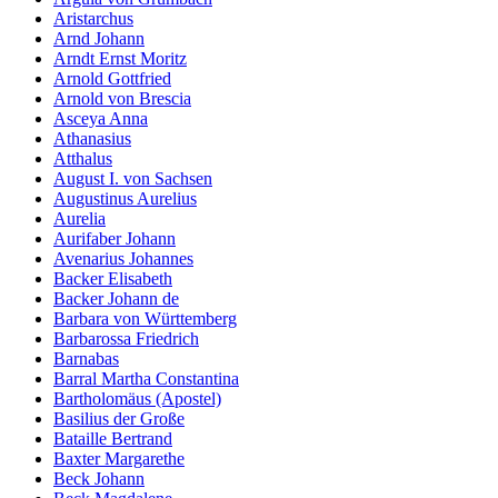
Aristarchus
Arnd Johann
Arndt Ernst Moritz
Arnold Gottfried
Arnold von Brescia
Asceya Anna
Athanasius
Atthalus
August I. von Sachsen
Augustinus Aurelius
Aurelia
Aurifaber Johann
Avenarius Johannes
Backer Elisabeth
Backer Johann de
Barbara von Württemberg
Barbarossa Friedrich
Barnabas
Barral Martha Constantina
Bartholomäus (Apostel)
Basilius der Große
Bataille Bertrand
Baxter Margarethe
Beck Johann