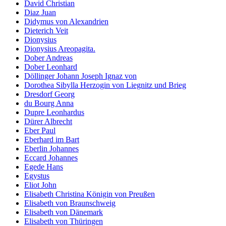
David Christian
Diaz Juan
Didymus von Alexandrien
Dieterich Veit
Dionysius
Dionysius Areopagita.
Dober Andreas
Dober Leonhard
Döllinger Johann Joseph Ignaz von
Dorothea Sibylla Herzogin von Liegnitz und Brieg
Dresdorf Georg
du Bourg Anna
Dupre Leonhardus
Dürer Albrecht
Eber Paul
Eberhard im Bart
Eberlin Johannes
Eccard Johannes
Egede Hans
Egystus
Eliot John
Elisabeth Christina Königin von Preußen
Elisabeth von Braunschweig
Elisabeth von Dänemark
Elisabeth von Thüringen