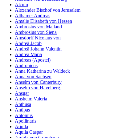
Alcuin
Alexander Bischof von Jerusalem
Althamer Andreas
Amalie Elisabeth von Hessen
Ambrosius von Mailand
Ambrosius von Siena
Amsdorff Nicolaus von
Andreä Jacob
Andreä Johann Valentin
Andreä Maria
Andreas (Apostel)
Andronicus
Anna Katharina zu Waldeck
Anna von Sachsen
Anselm von Canterbury
Anselm von Havelberg.
Ansgar
Anshelm Valeria
Anthusa
Antipas
Antonius
Apollinaris
Aquila
Aquila Caspar
Argula von Grumbach