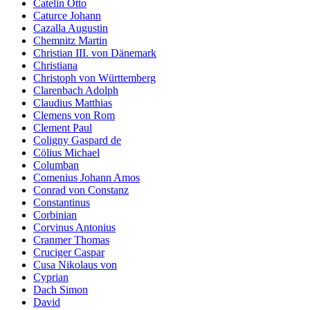
Catelin Otto
Caturce Johann
Cazalla Augustin
Chemnitz Martin
Christian III. von Dänemark
Christiana
Christoph von Württemberg
Clarenbach Adolph
Claudius Matthias
Clemens von Rom
Clement Paul
Coligny Gaspard de
Cölius Michael
Columban
Comenius Johann Amos
Conrad von Constanz
Constantinus
Corbinian
Corvinus Antonius
Cranmer Thomas
Cruciger Caspar
Cusa Nikolaus von
Cyprian
Dach Simon
David