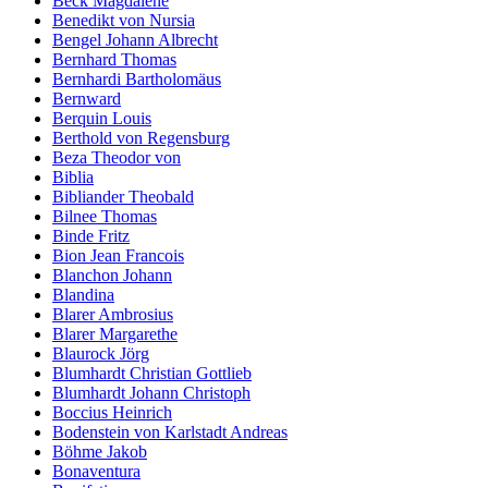
Beck Magdalene
Benedikt von Nursia
Bengel Johann Albrecht
Bernhard Thomas
Bernhardi Bartholomäus
Bernward
Berquin Louis
Berthold von Regensburg
Beza Theodor von
Biblia
Bibliander Theobald
Bilnee Thomas
Binde Fritz
Bion Jean Francois
Blanchon Johann
Blandina
Blarer Ambrosius
Blarer Margarethe
Blaurock Jörg
Blumhardt Christian Gottlieb
Blumhardt Johann Christoph
Boccius Heinrich
Bodenstein von Karlstadt Andreas
Böhme Jakob
Bonaventura