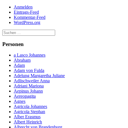
Anmelden
Eintrags-Feed
Kommentar-Feed
WordPress.org
Personen
a Lasco Johannes
Abraham
Adam
Adam von Fulda
Adelung Margaretha Juliane
Adlischweiler Anna
Adriani Mariona
Aepinus Johann
Aereopagita
Agnes
Agricola Johannes
Agricola Stephan
Alber Erasmus
Albert Heinrich
Albrecht von Brandenburg