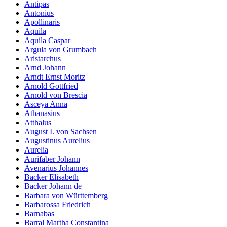
Antipas
Antonius
Apollinaris
Aquila
Aquila Caspar
Argula von Grumbach
Aristarchus
Arnd Johann
Arndt Ernst Moritz
Arnold Gottfried
Arnold von Brescia
Asceya Anna
Athanasius
Atthalus
August I. von Sachsen
Augustinus Aurelius
Aurelia
Aurifaber Johann
Avenarius Johannes
Backer Elisabeth
Backer Johann de
Barbara von Württemberg
Barbarossa Friedrich
Barnabas
Barral Martha Constantina