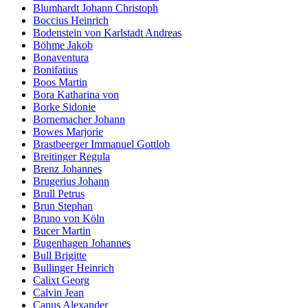
Blumhardt Johann Christoph
Boccius Heinrich
Bodenstein von Karlstadt Andreas
Böhme Jakob
Bonaventura
Bonifatius
Boos Martin
Bora Katharina von
Borke Sidonie
Bornemacher Johann
Bowes Marjorie
Brastbeerger Immanuel Gottlob
Breitinger Regula
Brenz Johannes
Brugerius Johann
Brull Petrus
Brun Stephan
Bruno von Köln
Bucer Martin
Bugenhagen Johannes
Bull Brigitte
Bullinger Heinrich
Calixt Georg
Calvin Jean
Canus Alexander