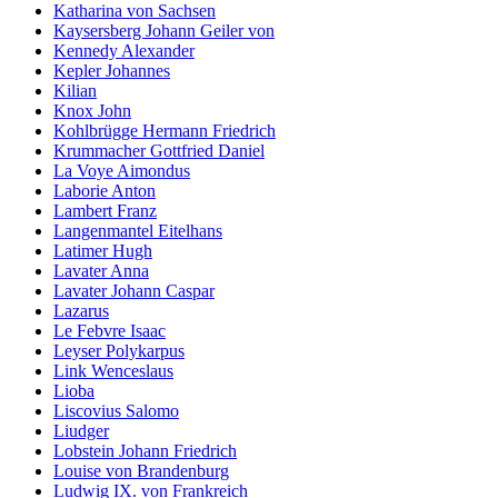
Katharina von Sachsen
Kaysersberg Johann Geiler von
Kennedy Alexander
Kepler Johannes
Kilian
Knox John
Kohlbrügge Hermann Friedrich
Krummacher Gottfried Daniel
La Voye Aimondus
Laborie Anton
Lambert Franz
Langenmantel Eitelhans
Latimer Hugh
Lavater Anna
Lavater Johann Caspar
Lazarus
Le Febvre Isaac
Leyser Polykarpus
Link Wenceslaus
Lioba
Liscovius Salomo
Liudger
Lobstein Johann Friedrich
Louise von Brandenburg
Ludwig IX. von Frankreich