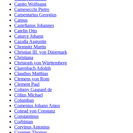
Capito Wolfgang
Carnesecchi Pietro
Carpentarius Georgius
Carpus
Castellanus Johannes
Catelin Otto
Caturce Johann
Cazalla Augustin
Chemnitz Martin
Christian III. von Dänemark
Christiana
Christoph von Württemberg
Clarenbach Adolph
Claudius Matthias
Clemens von Rom
Clement Paul
Coligny Gaspard de
Cölius Michael
Columban
Comenius Johann Amos
Conrad von Constanz
Constantinus
Corbinian
Corvinus Antonius
Cranmer Thomas