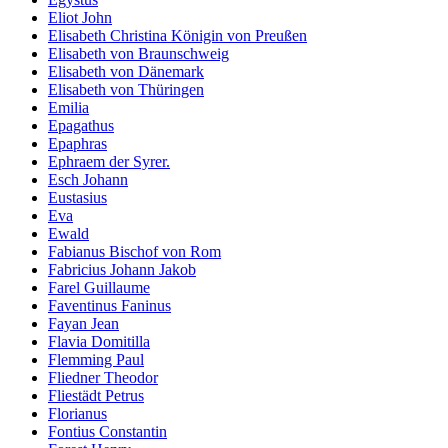
Eliot John
Elisabeth Christina Königin von Preußen
Elisabeth von Braunschweig
Elisabeth von Dänemark
Elisabeth von Thüringen
Emilia
Epagathus
Epaphras
Ephraem der Syrer.
Esch Johann
Eustasius
Eva
Ewald
Fabianus Bischof von Rom
Fabricius Johann Jakob
Farel Guillaume
Faventinus Faninus
Fayan Jean
Flavia Domitilla
Flemming Paul
Fliedner Theodor
Fliestädt Petrus
Florianus
Fontius Constantin