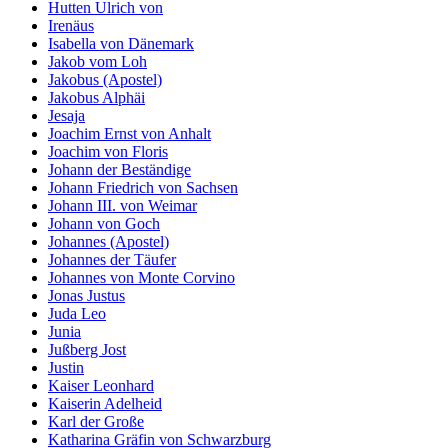
Hutten Ulrich von
Irenäus
Isabella von Dänemark
Jakob vom Loh
Jakobus (Apostel)
Jakobus Alphäi
Jesaja
Joachim Ernst von Anhalt
Joachim von Floris
Johann der Beständige
Johann Friedrich von Sachsen
Johann III. von Weimar
Johann von Goch
Johannes (Apostel)
Johannes der Täufer
Johannes von Monte Corvino
Jonas Justus
Juda Leo
Junia
Jußberg Jost
Justin
Kaiser Leonhard
Kaiserin Adelheid
Karl der Große
Katharina Gräfin von Schwarzburg