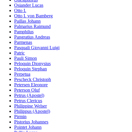
Osiander Lucas
Otto I.
Otto I. von Bamberg
Paillas Johann
Palmarius Raimund
Pamphilus
Pangratius Andreas
Parmenas
Pasquali Giovanni Luigi
Patric
Pauli Simon
Peloquin Dionysius
Peloquin Stephan
Perpetua
Pescheck Christoph
Petersen Eleonore
Peterson Oluf
Petrus (Apostel)
Petrus Clericus
Philippine Welser
Philippus (Apostel)
Pirmin
Pistorius Johannes
Pointet Johann