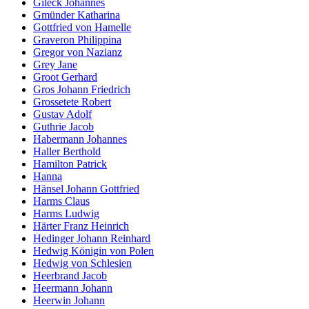
Gileck Johannes
Gmünder Katharina
Gottfried von Hamelle
Graveron Philippina
Gregor von Nazianz
Grey Jane
Groot Gerhard
Gros Johann Friedrich
Grossetete Robert
Gustav Adolf
Guthrie Jacob
Habermann Johannes
Haller Berthold
Hamilton Patrick
Hanna
Hänsel Johann Gottfried
Harms Claus
Harms Ludwig
Härter Franz Heinrich
Hedinger Johann Reinhard
Hedwig Königin von Polen
Hedwig von Schlesien
Heerbrand Jacob
Heermann Johann
Heerwin Johann