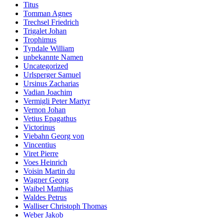
Titus
Tomman Agnes
Trechsel Friedrich
Trigalet Johan
Trophimus
Tyndale William
unbekannte Namen
Uncategorized
Urlsperger Samuel
Ursinus Zacharias
Vadian Joachim
Vermigli Peter Martyr
Vernon Johan
Vetius Epagathus
Victorinus
Viebahn Georg von
Vincentius
Viret Pierre
Voes Heinrich
Voisin Martin du
Wagner Georg
Waibel Matthias
Waldes Petrus
Walliser Christoph Thomas
Weber Jakob