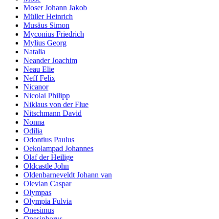
Moser Johann Jakob
Müller Heinrich
Musäus Simon
Myconius Friedrich
Mylius Georg
Natalia
Neander Joachim
Neau Elie
Neff Felix
Nicanor
Nicolai Philipp
Niklaus von der Flue
Nitschmann David
Nonna
Odilia
Odontius Paulus
Oekolampad Johannes
Olaf der Heilige
Oldcastle John
Oldenbarneveldt Johann van
Olevian Caspar
Olympas
Olympia Fulvia
Onesimus
Onesiphorus