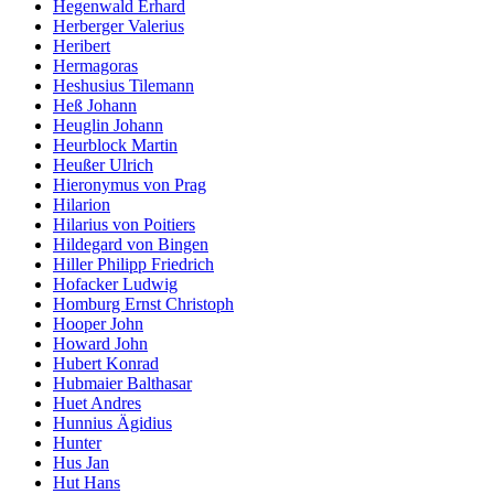
Hegenwald Erhard
Herberger Valerius
Heribert
Hermagoras
Heshusius Tilemann
Heß Johann
Heuglin Johann
Heurblock Martin
Heußer Ulrich
Hieronymus von Prag
Hilarion
Hilarius von Poitiers
Hildegard von Bingen
Hiller Philipp Friedrich
Hofacker Ludwig
Homburg Ernst Christoph
Hooper John
Howard John
Hubert Konrad
Hubmaier Balthasar
Huet Andres
Hunnius Ägidius
Hunter
Hus Jan
Hut Hans