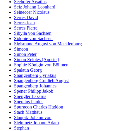
Seehofer Arsatius
Seiz Johann Leonhard
Selneccer Nicolaus
Serres David
Serres Jean
Serres Pierre
Sibylla von Sachsen
Sidonie von Sachsen
Sigismund August von Mecklenburg
Simeon
Simon Peter
Simon Zelotes (Apostel)
Sophie Königin von Böhmen
Spalatin Georg
Spangenberg Cyriakus
Spangenberg Gottlieb August
Spangenberg Johannes
Spener Philipp Jakob
Spengler Lazarus
Speratus Paulus
Spurgeon Charles Haddon
Stach Matthäus
Staupitz Johann von
Steinmetz Johann Adam
Stephan