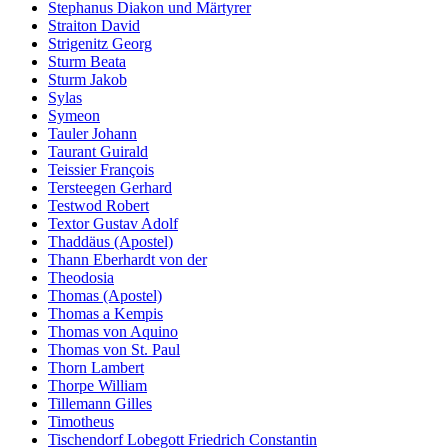
Stephanus Diakon und Märtyrer
Straiton David
Strigenitz Georg
Sturm Beata
Sturm Jakob
Sylas
Symeon
Tauler Johann
Taurant Guirald
Teissier François
Tersteegen Gerhard
Testwod Robert
Textor Gustav Adolf
Thaddäus (Apostel)
Thann Eberhardt von der
Theodosia
Thomas (Apostel)
Thomas a Kempis
Thomas von Aquino
Thomas von St. Paul
Thorn Lambert
Thorpe William
Tillemann Gilles
Timotheus
Tischendorf Lobegott Friedrich Constantin