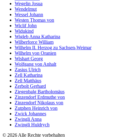
Wegelin Josua
Wendelmut
Wessel Johann
Westen Thomas von
Wiclif John
Widukind
Wigleb Anna Katharina
Wilberforce William
Wilhelm II. Herzog zu Sachsen-Weimar
Wilhelm von Oranien
Wishart Georg
Wolfgang von Anhalt
Zasius Ulrich
Zell Katharina
Zell Matthäus
Zerbolt Gerhard
Ziegenbalg Bartholomäus
Zinzendorf Erdmuthe von
Zinzendorf Nikolaus von
Zutphen Heinrich von
Zwick Johannes
Zwingli Anna
Zwingli Huldrych
© 2026 Alle Rechte vorbehalten