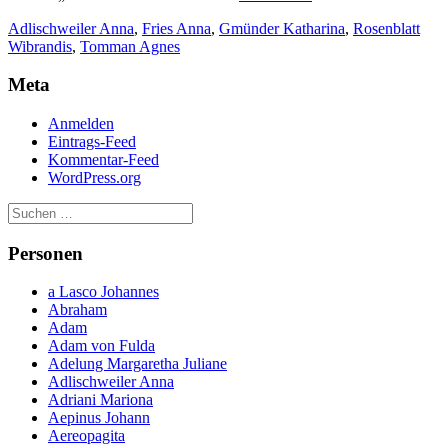
Rosenblatt,
Adlischweiler Anna
,
Fries Anna
,
Gmünder Katharina
,
Rosenblatt
Anna
Wibrandis
,
Tomman Agnes
Adlischweiler,
Katharina
Meta
Gmünder
Anmelden
Eintrags-Feed
Kommentar-Feed
WordPress.org
Personen
a Lasco Johannes
Abraham
Adam
Adam von Fulda
Adelung Margaretha Juliane
Adlischweiler Anna
Adriani Mariona
Aepinus Johann
Aereopagita