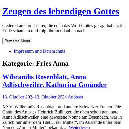
Zum
Zeugen des lebendigen Gottes
Inhalt
springen
Gedenkt an eure Lehrer, die euch das Wort Gottes gesagt haben; ihr
Ende schaut an und folgt ihrem Glauben nach.
Primäres Menü
Impressum und Datenschutz
Kategorie:
Fries Anna
Wibrandis Rosenblatt, Anna
Adlischweiler, Katharina Gmünder
13. Oktober 2024
12. Oktober 2024
Andreas
XXV. Wilibrandis Rosenblatt, und andere Schweizer Frauen. Die
Gattin des Antistes Heinrich Bullinger, die oben schon genannte
Anna Adlischweiler, eine gewesene Nonne am Detenbach, war in
Zürich nur unter dem Titel „Frau Mutter“, im Auslande unter dem
Wibrandis
Namen „Zürich-Mutter“ bekannt….
Weiterlesen