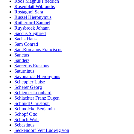
Roos Magnus Friedrich
Rosenblatt Wibrandis
Rostagnol Sara
Russel Hieronymus
Rutherford Samuel
Ruysbroek Johann
Saccus Siegfried
Sachs Hans
Sam Conrad
San-Romanus Franciscus
Sanctus
Sanders
Sarcerius Erasmus
Saturninus
Savonarola Hieronymus
Scheppler Luise
Scherer Georg
Schiemer Leonhard
Schlachter Franz Eugen
Schmidt Christoph
Schmolcke Benjamin
Schopf Otto
Schuch Wolf
Sebastinus
Seckendorf Veit Ludwig von