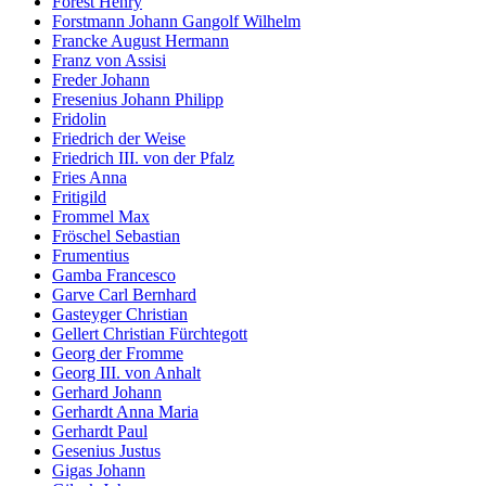
Forest Henry
Forstmann Johann Gangolf Wilhelm
Francke August Hermann
Franz von Assisi
Freder Johann
Fresenius Johann Philipp
Fridolin
Friedrich der Weise
Friedrich III. von der Pfalz
Fries Anna
Fritigild
Frommel Max
Fröschel Sebastian
Frumentius
Gamba Francesco
Garve Carl Bernhard
Gasteyger Christian
Gellert Christian Fürchtegott
Georg der Fromme
Georg III. von Anhalt
Gerhard Johann
Gerhardt Anna Maria
Gerhardt Paul
Gesenius Justus
Gigas Johann