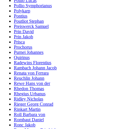
Pollio Lucas
Pollio Symphorianus
Polykarp
Pontius
Poutliot Stephan
Preiswerck Samuel
Prin David
Prin Jakob
Prisca
Prochorus
Purnei Johannes
Quirinus
Radewins Florentius
Rambach Johann Jacob
Renata von Ferrara
Reuchlin Johann
Rewe Hans von der
Rhedon Thomas
Rhegius Urbanus
Ridley Nicholas
Rieger Georg Conrad
Rinkart Martin
Roll Barbara von
Rombaut Daniel
Ronc Jakob