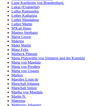
Luise Kurfürstin von Brandenburg.
Lukas (Evangelist)
Lullus Raimundus
Luther Katharina
Luther Magdalena
Luther Martin
M'Kail Hugo
Magino Stephano
Major Georg
Makrina
Maler Martin
Manz Felix
Marbeck Pilgram
Maria Pfalzgräfin von Simmern und der Kurpfalz
Maria von Magdala
Maria von Preußen
Maria von Ungarn
Markus
Marolles Louis de
Marschall Johanna
Marschall Simon
Martha von Magdala
Martin N.
Maternus
Mathesius Johannes