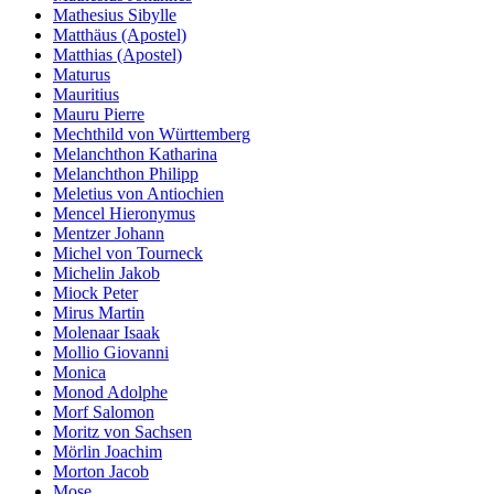
Mathesius Sibylle
Matthäus (Apostel)
Matthias (Apostel)
Maturus
Mauritius
Mauru Pierre
Mechthild von Württemberg
Melanchthon Katharina
Melanchthon Philipp
Meletius von Antiochien
Mencel Hieronymus
Mentzer Johann
Michel von Tourneck
Michelin Jakob
Miock Peter
Mirus Martin
Molenaar Isaak
Mollio Giovanni
Monica
Monod Adolphe
Morf Salomon
Moritz von Sachsen
Mörlin Joachim
Morton Jacob
Mose