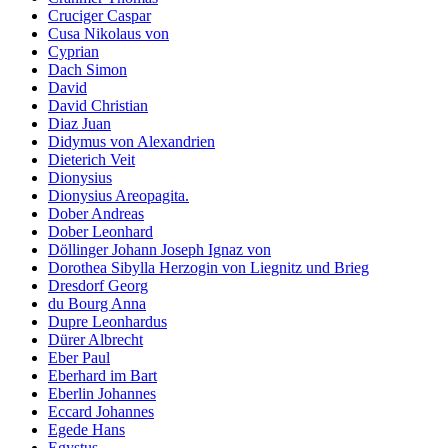
Cruciger Caspar
Cusa Nikolaus von
Cyprian
Dach Simon
David
David Christian
Diaz Juan
Didymus von Alexandrien
Dieterich Veit
Dionysius
Dionysius Areopagita.
Dober Andreas
Dober Leonhard
Döllinger Johann Joseph Ignaz von
Dorothea Sibylla Herzogin von Liegnitz und Brieg
Dresdorf Georg
du Bourg Anna
Dupre Leonhardus
Dürer Albrecht
Eber Paul
Eberhard im Bart
Eberlin Johannes
Eccard Johannes
Egede Hans
Egystus