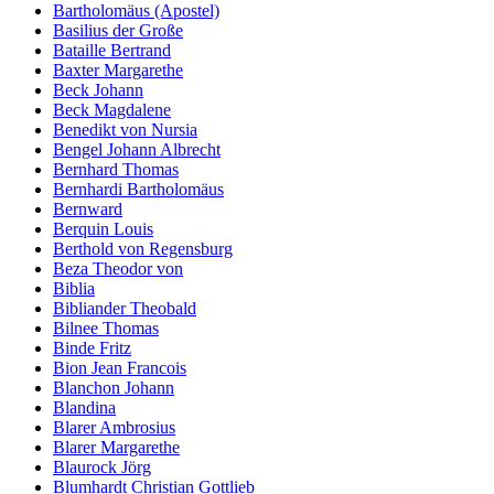
Bartholomäus (Apostel)
Basilius der Große
Bataille Bertrand
Baxter Margarethe
Beck Johann
Beck Magdalene
Benedikt von Nursia
Bengel Johann Albrecht
Bernhard Thomas
Bernhardi Bartholomäus
Bernward
Berquin Louis
Berthold von Regensburg
Beza Theodor von
Biblia
Bibliander Theobald
Bilnee Thomas
Binde Fritz
Bion Jean Francois
Blanchon Johann
Blandina
Blarer Ambrosius
Blarer Margarethe
Blaurock Jörg
Blumhardt Christian Gottlieb