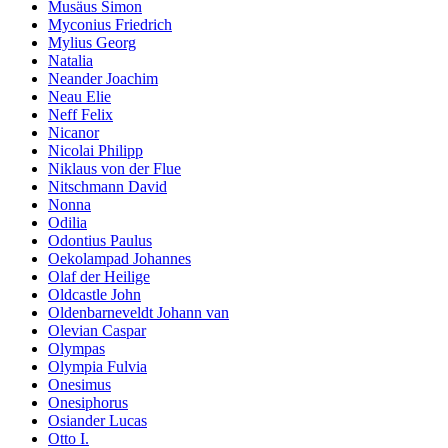
Musäus Simon
Myconius Friedrich
Mylius Georg
Natalia
Neander Joachim
Neau Elie
Neff Felix
Nicanor
Nicolai Philipp
Niklaus von der Flue
Nitschmann David
Nonna
Odilia
Odontius Paulus
Oekolampad Johannes
Olaf der Heilige
Oldcastle John
Oldenbarneveldt Johann van
Olevian Caspar
Olympas
Olympia Fulvia
Onesimus
Onesiphorus
Osiander Lucas
Otto I.