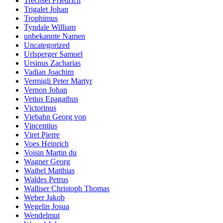
Trechsel Friedrich
Trigalet Johan
Trophimus
Tyndale William
unbekannte Namen
Uncategorized
Urlsperger Samuel
Ursinus Zacharias
Vadian Joachim
Vermigli Peter Martyr
Vernon Johan
Vetius Epagathus
Victorinus
Viebahn Georg von
Vincentius
Viret Pierre
Voes Heinrich
Voisin Martin du
Wagner Georg
Waibel Matthias
Waldes Petrus
Walliser Christoph Thomas
Weber Jakob
Wegelin Josua
Wendelmut