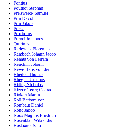
Pontius
Poutliot Stephan
Preiswerck Samuel
Prin David
Prin Jakob
Prisca
Prochorus
Purnei Johannes
Quirinus
Radewins Florentius
Rambach Johann Jacob
Renata von Ferrara
Reuchlin Johann
Rewe Hans von der
Rhedon Thomas
Rhegius Urbanus
Ridley Nicholas
Rieger Georg Conrad
Rinkart Martin
Roll Barbara von
Rombaut Daniel
Ronc Jakob
Roos Magnus Friedrich
Rosenblatt Wibrandis
Rostagnol Sara