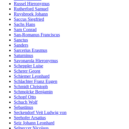
Russel Hieronymus
Rutherford Samuel
Ruysbroek Johann
Saccus Siegfried
Sachs Hans
Sam Conrad
San-Romanus Franciscus
Sanctus
Sanders
Sarcerius Erasmus
Saturninus
Savonarola Hieronymus
Scheppler Luise
Scherer Georg
Schiemer Leonhard
Schlachter Franz Eugen
Schmidt Christoph
Schmolcke Benjamin
Schopf Otto
Schuch Wolf
Sebastinus
Seckendorf Veit Ludwig von
Seehofer Arsatius
Seiz Johann Leonhard
Selneccer Nicolaus