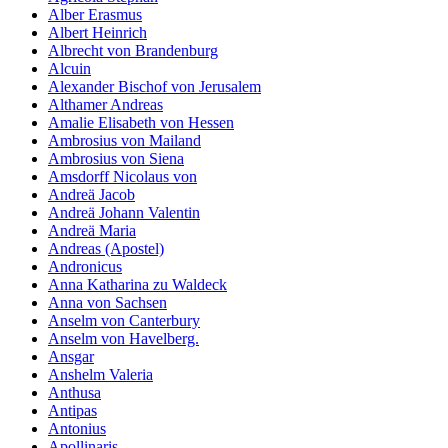
der Website
Alber Erasmus
auf Basis der
Albert Heinrich
Nutzung
Albrecht von Brandenburg
verbessern.
Alcuin
Alexander Bischof von Jerusalem
Althamer Andreas
Amalie Elisabeth von Hessen
Erfahrung
Ambrosius von Mailand
Damit unsere
Ambrosius von Siena
Website
Amsdorff Nicolaus von
während
Andreä Jacob
Ihres Besuchs
Andreä Johann Valentin
so gut wie
Andreä Maria
möglich
Andreas (Apostel)
funktioniert.
Andronicus
Wenn Sie
Anna Katharina zu Waldeck
diese Cookies
Anna von Sachsen
ablehnen,
Anselm von Canterbury
verschwinden
Anselm von Havelberg.
einige
Ansgar
Funktionen
Anshelm Valeria
von der
Anthusa
Website.
Antipas
Antonius
Apollinaris