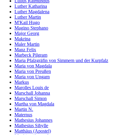
Lullus Raimundus
Luther Katharina
Luther Magdalena
Luther Martin
M'Kail Hugo
Magino Stephano
Major Georg
Makrina
Maler Martin
Manz Felix
Marbeck Pilgram
Maria Pfalzgräfin von Simmern und der Kurpfalz
Maria von Magdala
Maria von Preußen
Maria von Ungarn
Markus
Marolles Louis de
Marschall Johanna
Marschall Simon
Martha von Magdala
Martin N.
Maternus
Mathesius Johannes
Mathesius Sibylle
Matthäus (Apostel)