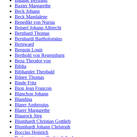
Bataille Bertrand
Baxter Margarethe
Beck Johann
Beck Magdalene
Benedikt von Nursia
Bengel Johann Albrecht
Bernhard Thomas
Bernhardi Bartholomäus
Bernward
Berquin Louis
Berthold von Regensburg
Beza Theodor von
Biblia
Bibliander Theobald
Bilnee Thomas
Binde Fritz
Bion Jean Francois
Blanchon Johann
Blandina
Blarer Ambrosius
Blarer Margarethe
Blaurock Jörg
Blumhardt Christian Gottlieb
Blumhardt Johann Christoph
Boccius Heinrich