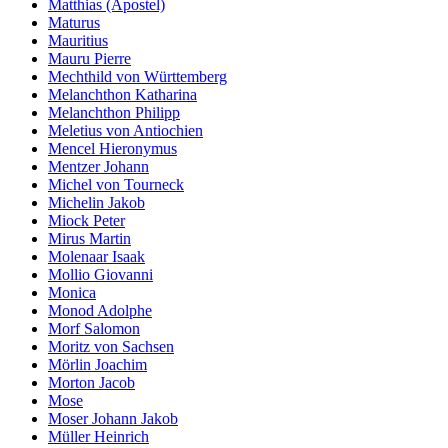
Matthias (Apostel)
Maturus
Mauritius
Mauru Pierre
Mechthild von Württemberg
Melanchthon Katharina
Melanchthon Philipp
Meletius von Antiochien
Mencel Hieronymus
Mentzer Johann
Michel von Tourneck
Michelin Jakob
Miock Peter
Mirus Martin
Molenaar Isaak
Mollio Giovanni
Monica
Monod Adolphe
Morf Salomon
Moritz von Sachsen
Mörlin Joachim
Morton Jacob
Mose
Moser Johann Jakob
Müller Heinrich