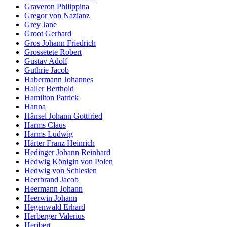
Graveron Philippina
Gregor von Nazianz
Grey Jane
Groot Gerhard
Gros Johann Friedrich
Grossetete Robert
Gustav Adolf
Guthrie Jacob
Habermann Johannes
Haller Berthold
Hamilton Patrick
Hanna
Hänsel Johann Gottfried
Harms Claus
Harms Ludwig
Härter Franz Heinrich
Hedinger Johann Reinhard
Hedwig Königin von Polen
Hedwig von Schlesien
Heerbrand Jacob
Heermann Johann
Heerwin Johann
Hegenwald Erhard
Herberger Valerius
Heribert