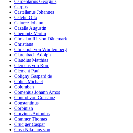
Carpentarius Georgius
Carpus
Castellanus Johannes
Catelin Otto
Caturce Johann
Cazalla Augustin
Chemnitz Martin
Christian III. von Dänemark
Christiana
Christoph von Württemberg
Clarenbach Adolph
Claudius Matthias
Clemens von Rom
Clement Paul
Coligny Gaspard de
Cölius Michael
Columban
Comenius Johann Amos
Conrad von Constanz
Constantinus
Corbinian
Corvinus Antonius
Cranmer Thomas
Cruciger Caspar
Cusa Nikolaus von