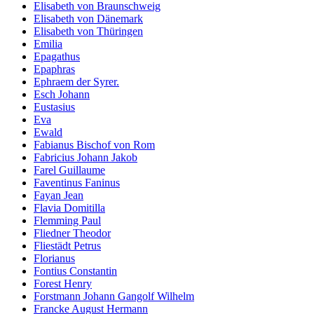
Elisabeth von Braunschweig
Elisabeth von Dänemark
Elisabeth von Thüringen
Emilia
Epagathus
Epaphras
Ephraem der Syrer.
Esch Johann
Eustasius
Eva
Ewald
Fabianus Bischof von Rom
Fabricius Johann Jakob
Farel Guillaume
Faventinus Faninus
Fayan Jean
Flavia Domitilla
Flemming Paul
Fliedner Theodor
Fliestädt Petrus
Florianus
Fontius Constantin
Forest Henry
Forstmann Johann Gangolf Wilhelm
Francke August Hermann