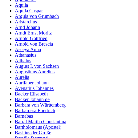
Aquila
Marketing
Aquila Caspar
Indem Sie uns Ihre
Argula von Grumbach
Interessen und Ihr
Aristarchus
Verhalten beim
Arnd Johann
Besuch unserer
Arndt Ernst Moritz
Website mitteilen,
Arnold Gottfried
erhöhen Sie die
Arnold von Brescia
Wahrscheinlichkeit,
Asceya Anna
personalisierte
Athanasius
Inhalte und
Atthalus
Angebote zu sehen.
August I. von Sachsen
Augustinus Aurelius
Aurelia
Aurifaber Johann
Avenarius Johannes
Backer Elisabeth
Backer Johann de
Barbara von Württemberg
Barbarossa Friedrich
Barnabas
Barral Martha Constantina
Bartholomäus (Apostel)
Basilius der Große