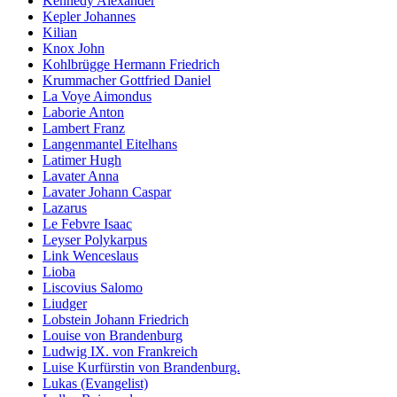
Kennedy Alexander
Kepler Johannes
Kilian
Knox John
Kohlbrügge Hermann Friedrich
Krummacher Gottfried Daniel
La Voye Aimondus
Laborie Anton
Lambert Franz
Langenmantel Eitelhans
Latimer Hugh
Lavater Anna
Lavater Johann Caspar
Lazarus
Le Febvre Isaac
Leyser Polykarpus
Link Wenceslaus
Lioba
Liscovius Salomo
Liudger
Lobstein Johann Friedrich
Louise von Brandenburg
Ludwig IX. von Frankreich
Luise Kurfürstin von Brandenburg.
Lukas (Evangelist)