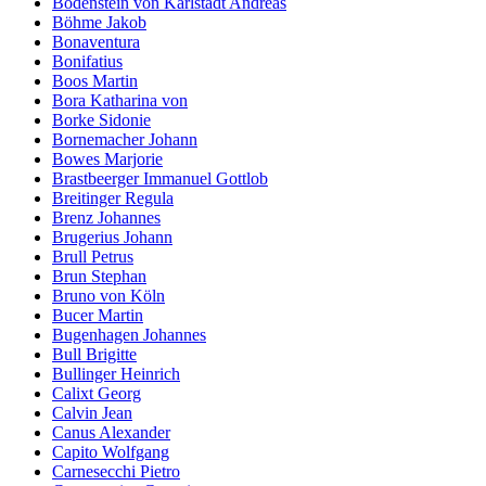
Bodenstein von Karlstadt Andreas
Böhme Jakob
Bonaventura
Bonifatius
Boos Martin
Bora Katharina von
Borke Sidonie
Bornemacher Johann
Bowes Marjorie
Brastbeerger Immanuel Gottlob
Breitinger Regula
Brenz Johannes
Brugerius Johann
Brull Petrus
Brun Stephan
Bruno von Köln
Bucer Martin
Bugenhagen Johannes
Bull Brigitte
Bullinger Heinrich
Calixt Georg
Calvin Jean
Canus Alexander
Capito Wolfgang
Carnesecchi Pietro