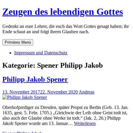
Zum
Zeugen des lebendigen Gottes
Inhalt
springen
Gedenkt an eure Lehrer, die euch das Wort Gottes gesagt haben; ihr
Ende schaut an und folgt ihrem Glauben nach.
Primäres Menü
Impressum und Datenschutz
Kategorie:
Spener Philipp Jakob
Philipp Jakob Spener
13. November 2017
22. November 2020
Andreas
Oberhofprediger zu Dresden, später Propst zu Berlin (Geb. 13. Jan.
1635, gest. 5. Febr. 1705.) „Gleichwie der Leib ohne Geist todt ist,
also auch der Glaube ohne Werke ist todt.“ (Jak. 2, 26.) Philipp
Philipp
Jakob Spener wurde am 13. Januar…
Weiterlesen
Jakob