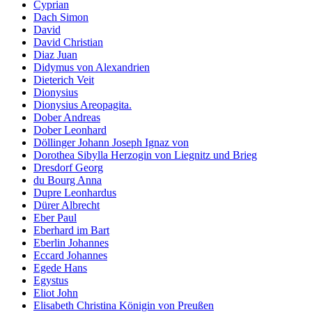
Cyprian
Dach Simon
David
David Christian
Diaz Juan
Didymus von Alexandrien
Dieterich Veit
Dionysius
Dionysius Areopagita.
Dober Andreas
Dober Leonhard
Döllinger Johann Joseph Ignaz von
Dorothea Sibylla Herzogin von Liegnitz und Brieg
Dresdorf Georg
du Bourg Anna
Dupre Leonhardus
Dürer Albrecht
Eber Paul
Eberhard im Bart
Eberlin Johannes
Eccard Johannes
Egede Hans
Egystus
Eliot John
Elisabeth Christina Königin von Preußen