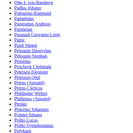
Otto I. von Bamberg
Paillas Johann
Palmarius Raimund
Pamphilus
Pangratius Andreas
Parmenas
Pasquali Giovanni Luigi
Patric
Pauli Simon
Peloquin Dionysius
Peloquin Stephan
Perpetua
Pescheck Christoph
Petersen Eleonore
Peterson Oluf
Petrus (Apostel)
Petrus Clericus
Philippine Welser
Philippus (Apostel)
Pirmin
Pistorius Johannes
Pointet Johann
Pollio Lucas
Pollio Symphorianus
Polykarp