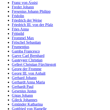
Franz von Assisi
Freder Johann
Fresenius Johann Philipp
Fridolin
Friedrich der Weise
Friedrich III. von der Pfalz
Fries Anna
Fritigild
Frommel Max
Fröschel Sebastian
Frumentius
Gamba Francesco
Garve Carl Bernhard
Gasteyger Christian
Gellert Christian Fürchtegott
Georg der Fromme
Georg III. von Anhalt
Gerhard Johann
Gerhardt Anna Maria
Gerhardt Paul
Gesenius Justus
Gigas Johann
Gileck Johannes
Gmünder Katharina
Gottfried von Hamelle