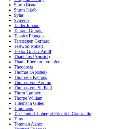
Sturm Beata
Sturm Jakob
Sylas
Symeon
Tauler Johann
Taurant Guirald
Teissier François
Tersteegen Gerhard
Testwod Robert
Textor Gustav Adolf
Thaddäus (Apostel)
Thann Eberhardt von der
Theodosia
Thomas (Apostel)
Thomas a Kempis
Thomas von Aquino
Thomas von St. Paul
Thorn Lambert
Thorpe William
Tillemann Gilles
Timotheus
Tischendorf Lobegott Friedrich Constantin
Titus
Tomman Agnes