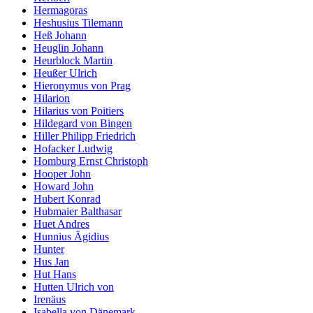
Hermagoras
Heshusius Tilemann
Heß Johann
Heuglin Johann
Heurblock Martin
Heußer Ulrich
Hieronymus von Prag
Hilarion
Hilarius von Poitiers
Hildegard von Bingen
Hiller Philipp Friedrich
Hofacker Ludwig
Homburg Ernst Christoph
Hooper John
Howard John
Hubert Konrad
Hubmaier Balthasar
Huet Andres
Hunnius Ägidius
Hunter
Hus Jan
Hut Hans
Hutten Ulrich von
Irenäus
Isabella von Dänemark