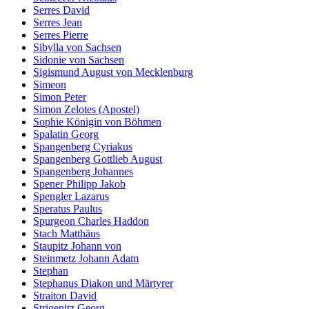
Serres David
Serres Jean
Serres Pierre
Sibylla von Sachsen
Sidonie von Sachsen
Sigismund August von Mecklenburg
Simeon
Simon Peter
Simon Zelotes (Apostel)
Sophie Königin von Böhmen
Spalatin Georg
Spangenberg Cyriakus
Spangenberg Gottlieb August
Spangenberg Johannes
Spener Philipp Jakob
Spengler Lazarus
Speratus Paulus
Spurgeon Charles Haddon
Stach Matthäus
Staupitz Johann von
Steinmetz Johann Adam
Stephan
Stephanus Diakon und Märtyrer
Straiton David
Strigenitz Georg