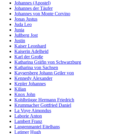
Johannes (Apostel)
Johannes der Täufer
Johannes von Monte Corvino
Jonas Justus
Juda Leo
Junia
Jußberg Jost
Justin
Kaiser Leonhard
Kaiserin Adelheid
Karl der Große
Katharina Gräfin von Schwarzburg
Katharina von Sachsen
Kaysersberg Johann Geiler von
Kennedy Alexander
Kepler Johannes
Kilian
Knox John
Kohlbrügge Hermann Friedrich
Krummacher Gottfried Daniel
La Voye Aimondus
Laborie Anton
Lambert Franz
Langenmantel Eitelhans
Latimer Hugh