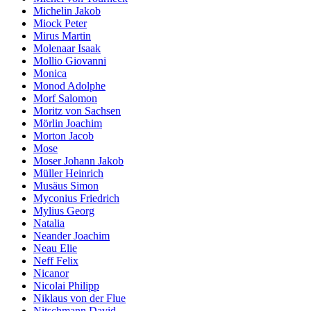
Michelin Jakob
Miock Peter
Mirus Martin
Molenaar Isaak
Mollio Giovanni
Monica
Monod Adolphe
Morf Salomon
Moritz von Sachsen
Mörlin Joachim
Morton Jacob
Mose
Moser Johann Jakob
Müller Heinrich
Musäus Simon
Myconius Friedrich
Mylius Georg
Natalia
Neander Joachim
Neau Elie
Neff Felix
Nicanor
Nicolai Philipp
Niklaus von der Flue
Nitschmann David