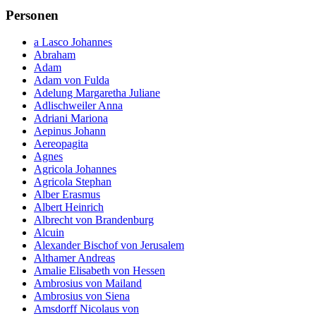
Personen
a Lasco Johannes
Abraham
Adam
Adam von Fulda
Adelung Margaretha Juliane
Adlischweiler Anna
Adriani Mariona
Aepinus Johann
Aereopagita
Agnes
Agricola Johannes
Agricola Stephan
Alber Erasmus
Albert Heinrich
Albrecht von Brandenburg
Alcuin
Alexander Bischof von Jerusalem
Althamer Andreas
Amalie Elisabeth von Hessen
Ambrosius von Mailand
Ambrosius von Siena
Amsdorff Nicolaus von