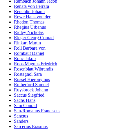
Rambach Johann Jacob
Renata von Ferrara
Reuchlin Johann
Rewe Hans von der
Rhedon Thomas
Rhegius Urbanus
Ridley Nicholas
Rieger Georg Conrad
Rinkart Martin
Roll Barbara von
Rombaut Daniel
Ronc Jakob
Roos Magnus Friedrich
Rosenblatt Wibrandis
Rostagnol Sara
Russel Hieronymus
Rutherford Samuel
Ruysbroek Johann
Saccus Siegfried
Sachs Hans
Sam Conrad
San-Romanus Franciscus
Sanctus
Sanders
Sarcerius Erasmus