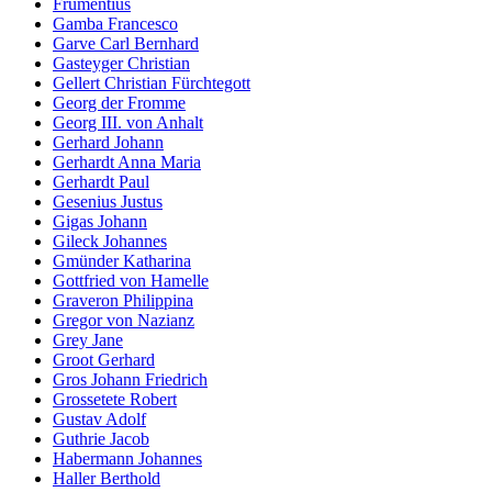
Frumentius
Gamba Francesco
Garve Carl Bernhard
Gasteyger Christian
Gellert Christian Fürchtegott
Georg der Fromme
Georg III. von Anhalt
Gerhard Johann
Gerhardt Anna Maria
Gerhardt Paul
Gesenius Justus
Gigas Johann
Gileck Johannes
Gmünder Katharina
Gottfried von Hamelle
Graveron Philippina
Gregor von Nazianz
Grey Jane
Groot Gerhard
Gros Johann Friedrich
Grossetete Robert
Gustav Adolf
Guthrie Jacob
Habermann Johannes
Haller Berthold