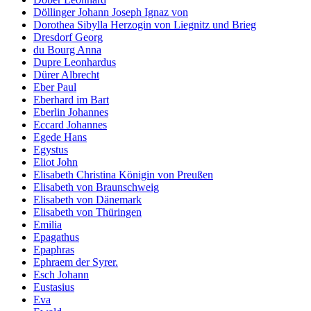
Döllinger Johann Joseph Ignaz von
Dorothea Sibylla Herzogin von Liegnitz und Brieg
Dresdorf Georg
du Bourg Anna
Dupre Leonhardus
Dürer Albrecht
Eber Paul
Eberhard im Bart
Eberlin Johannes
Eccard Johannes
Egede Hans
Egystus
Eliot John
Elisabeth Christina Königin von Preußen
Elisabeth von Braunschweig
Elisabeth von Dänemark
Elisabeth von Thüringen
Emilia
Epagathus
Epaphras
Ephraem der Syrer.
Esch Johann
Eustasius
Eva