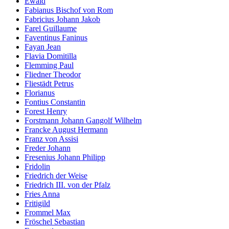
Ewald
Fabianus Bischof von Rom
Fabricius Johann Jakob
Farel Guillaume
Faventinus Faninus
Fayan Jean
Flavia Domitilla
Flemming Paul
Fliedner Theodor
Fliestädt Petrus
Florianus
Fontius Constantin
Forest Henry
Forstmann Johann Gangolf Wilhelm
Francke August Hermann
Franz von Assisi
Freder Johann
Fresenius Johann Philipp
Fridolin
Friedrich der Weise
Friedrich III. von der Pfalz
Fries Anna
Fritigild
Frommel Max
Fröschel Sebastian