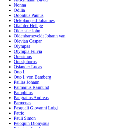
Nonna
Odilia
Odontius Paulus
Oekolampad Johannes
Olaf der Heilige
Oldcastle John
Oldenbarneveldt Johann van
Olevian Caspar
Olympas
Olympia Fulvia
Onesimus
Onesiphorus
Osiander Lucas
Otto I.
Otto I. von Bamberg
Paillas Johann
Palmarius Raimund
Pamphilus
Pangratius Andreas
Parmenas
Pasquali Giovanni Luigi
Patric
Pauli Simon
Peloquin Dionysius