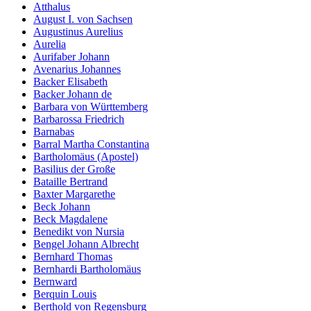
Atthalus
August I. von Sachsen
Augustinus Aurelius
Aurelia
Aurifaber Johann
Avenarius Johannes
Backer Elisabeth
Backer Johann de
Barbara von Württemberg
Barbarossa Friedrich
Barnabas
Barral Martha Constantina
Bartholomäus (Apostel)
Basilius der Große
Bataille Bertrand
Baxter Margarethe
Beck Johann
Beck Magdalene
Benedikt von Nursia
Bengel Johann Albrecht
Bernhard Thomas
Bernhardi Bartholomäus
Bernward
Berquin Louis
Berthold von Regensburg