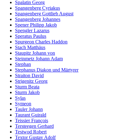
Spalatin Georg
Spangenberg Cyriakus
Spangenberg Gottlieb August
Spangenberg Johannes
Spener Philipp Jakob
Spengler Lazarus
Speratus Paulus
Spurgeon Charles Haddon
Stach Matthäus
Staupitz Johann von
Steinmetz Johann Adam
Stephan
Stephanus Diakon und Märtyrer
Straiton David
Strigenitz Georg
Sturm Beata
Sturm Jakob
Sylas
Symeon
Tauler Johann
Taurant Guirald
Teissier François
Tersteegen Gerhard
Testwod Robert
Textor Gustav Adolf