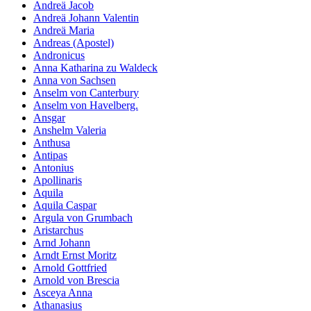
Andreä Jacob
Andreä Johann Valentin
Andreä Maria
Andreas (Apostel)
Andronicus
Anna Katharina zu Waldeck
Anna von Sachsen
Anselm von Canterbury
Anselm von Havelberg.
Ansgar
Anshelm Valeria
Anthusa
Antipas
Antonius
Apollinaris
Aquila
Aquila Caspar
Argula von Grumbach
Aristarchus
Arnd Johann
Arndt Ernst Moritz
Arnold Gottfried
Arnold von Brescia
Asceya Anna
Athanasius