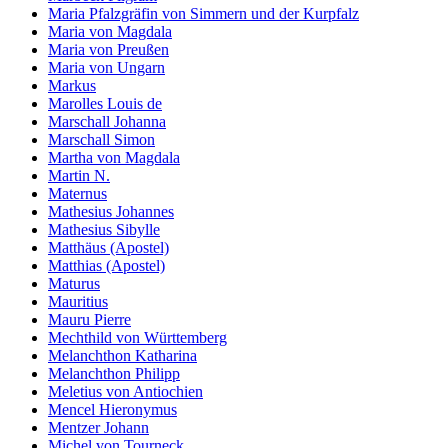
Maria Pfalzgräfin von Simmern und der Kurpfalz
Maria von Magdala
Maria von Preußen
Maria von Ungarn
Markus
Marolles Louis de
Marschall Johanna
Marschall Simon
Martha von Magdala
Martin N.
Maternus
Mathesius Johannes
Mathesius Sibylle
Matthäus (Apostel)
Matthias (Apostel)
Maturus
Mauritius
Mauru Pierre
Mechthild von Württemberg
Melanchthon Katharina
Melanchthon Philipp
Meletius von Antiochien
Mencel Hieronymus
Mentzer Johann
Michel von Tourneck