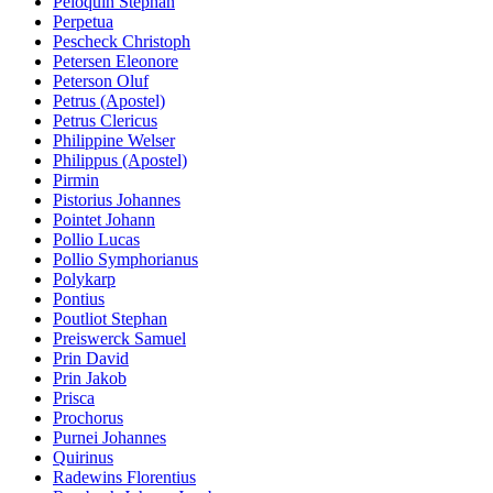
Peloquin Stephan
Perpetua
Pescheck Christoph
Petersen Eleonore
Peterson Oluf
Petrus (Apostel)
Petrus Clericus
Philippine Welser
Philippus (Apostel)
Pirmin
Pistorius Johannes
Pointet Johann
Pollio Lucas
Pollio Symphorianus
Polykarp
Pontius
Poutliot Stephan
Preiswerck Samuel
Prin David
Prin Jakob
Prisca
Prochorus
Purnei Johannes
Quirinus
Radewins Florentius