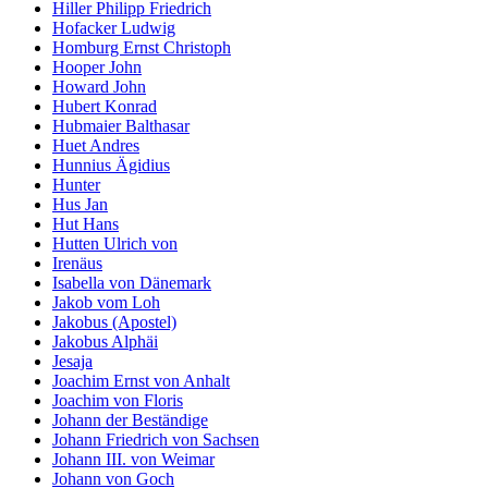
Hiller Philipp Friedrich
Hofacker Ludwig
Homburg Ernst Christoph
Hooper John
Howard John
Hubert Konrad
Hubmaier Balthasar
Huet Andres
Hunnius Ägidius
Hunter
Hus Jan
Hut Hans
Hutten Ulrich von
Irenäus
Isabella von Dänemark
Jakob vom Loh
Jakobus (Apostel)
Jakobus Alphäi
Jesaja
Joachim Ernst von Anhalt
Joachim von Floris
Johann der Beständige
Johann Friedrich von Sachsen
Johann III. von Weimar
Johann von Goch