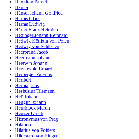
Hamilton Patrick
Hanna
Hänsel Johann Gottfried
Harms Claus
Harms Ludwig
Härter Franz Heinrich
Hedinger Johann Reinhard
Hedwig Königin von Polen
Hedwig von Schlesien
Heerbrand Jacob
Heermann Johann
Heerwin Johann
Hegenwald Erhard
Herberger Valerius
Heribert
Hermagoras
Heshusius Tilemann
Heß Johann
Heuglin Johann
Heurblock Martin
Heußer Ulrich
Hieronymus von Prag
Hilarion
Hilarius von Poitiers
Hildegard von Bingen