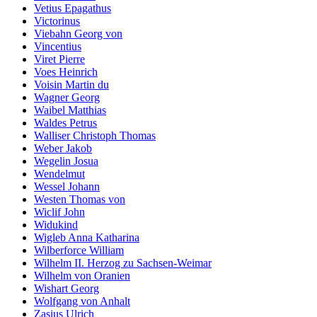
Vetius Epagathus
Victorinus
Viebahn Georg von
Vincentius
Viret Pierre
Voes Heinrich
Voisin Martin du
Wagner Georg
Waibel Matthias
Waldes Petrus
Walliser Christoph Thomas
Weber Jakob
Wegelin Josua
Wendelmut
Wessel Johann
Westen Thomas von
Wiclif John
Widukind
Wigleb Anna Katharina
Wilberforce William
Wilhelm II. Herzog zu Sachsen-Weimar
Wilhelm von Oranien
Wishart Georg
Wolfgang von Anhalt
Zasius Ulrich