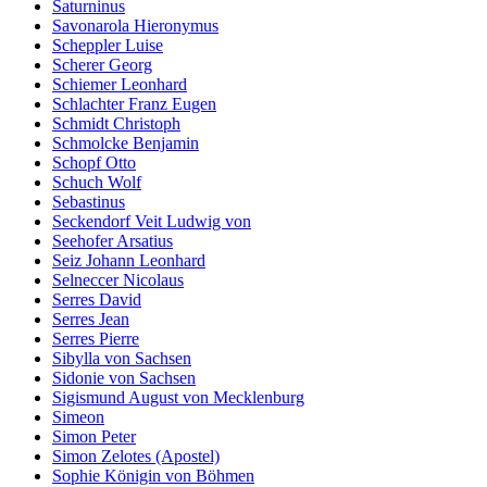
Saturninus
Savonarola Hieronymus
Scheppler Luise
Scherer Georg
Schiemer Leonhard
Schlachter Franz Eugen
Schmidt Christoph
Schmolcke Benjamin
Schopf Otto
Schuch Wolf
Sebastinus
Seckendorf Veit Ludwig von
Seehofer Arsatius
Seiz Johann Leonhard
Selneccer Nicolaus
Serres David
Serres Jean
Serres Pierre
Sibylla von Sachsen
Sidonie von Sachsen
Sigismund August von Mecklenburg
Simeon
Simon Peter
Simon Zelotes (Apostel)
Sophie Königin von Böhmen