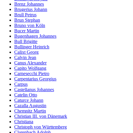
Brenz Johannes
Brugerius Johann
Brull Petrus
Brun Stephan
Bruno von Köln
Bucer Martin
Bugenhagen Johannes
Bull Brigitte
Bullinger Heinrich
Calixt Georg
Calvin Jean
Canus Alexander
Capito Wolfgang
Carnesecchi Pietro
Carpentarius Georgius
Carpus
Castellanus Johannes
Catelin Otto
Caturce Johann
Cazalla Augustin
Chemnitz Martin
Christian III. von Dänemark
Christiana
Christoph von Württemberg
Clarenbach Adolph