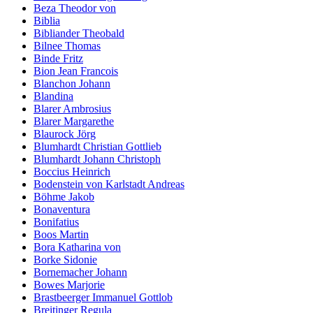
Beza Theodor von
Biblia
Bibliander Theobald
Bilnee Thomas
Binde Fritz
Bion Jean Francois
Blanchon Johann
Blandina
Blarer Ambrosius
Blarer Margarethe
Blaurock Jörg
Blumhardt Christian Gottlieb
Blumhardt Johann Christoph
Boccius Heinrich
Bodenstein von Karlstadt Andreas
Böhme Jakob
Bonaventura
Bonifatius
Boos Martin
Bora Katharina von
Borke Sidonie
Bornemacher Johann
Bowes Marjorie
Brastbeerger Immanuel Gottlob
Breitinger Regula