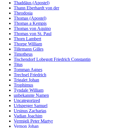
Thaddäus (Apostel)
Thann Eberhardt von der
Theodosia
Thomas (Apostel)
Thomas a Kempis
Thomas von Aquino
Thomas von St. Paul
Thorn Lambert
Thorpe William
Tillemann Gilles
Timotheus
Tischendorf Lobegott Friedrich Constantin
Titus
Tomman Agnes
Trechsel Friedrich
Trigalet Johan
Trophimus
Tyndale William
unbekannte Namen
Uncategorized
Urlsperger Samuel
Ursinus Zacharias
Vadian Joachim
Vermigli Peter Martyr
Vernon Johan