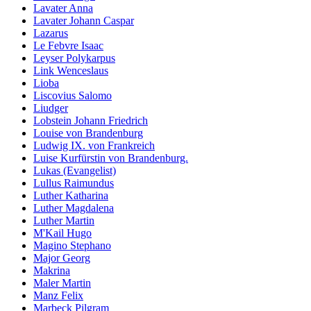
Lavater Anna
Lavater Johann Caspar
Lazarus
Le Febvre Isaac
Leyser Polykarpus
Link Wenceslaus
Lioba
Liscovius Salomo
Liudger
Lobstein Johann Friedrich
Louise von Brandenburg
Ludwig IX. von Frankreich
Luise Kurfürstin von Brandenburg.
Lukas (Evangelist)
Lullus Raimundus
Luther Katharina
Luther Magdalena
Luther Martin
M'Kail Hugo
Magino Stephano
Major Georg
Makrina
Maler Martin
Manz Felix
Marbeck Pilgram