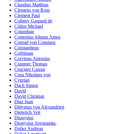
Claudius Matthias
Clemens von Rom
Clement Paul
Coligny Gaspard de
Cölius Michael
Columban
Comenius Johann Amos
Conrad von Constanz
Constantinus
Corbinian
Corvinus Antonius
Cranmer Thomas
Cruciger Caspar
Cusa Nikolaus von
Cyprian
Dach Simon
David
David Christian
Diaz Juan
Didymus von Alexandrien
Dieterich Veit
Dionysius
Dionysius Areopagita.
Dober Andreas
Dober Leonhard