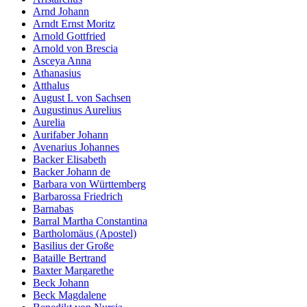
Arnd Johann
Arndt Ernst Moritz
Arnold Gottfried
Arnold von Brescia
Asceya Anna
Athanasius
Atthalus
August I. von Sachsen
Augustinus Aurelius
Aurelia
Aurifaber Johann
Avenarius Johannes
Backer Elisabeth
Backer Johann de
Barbara von Württemberg
Barbarossa Friedrich
Barnabas
Barral Martha Constantina
Bartholomäus (Apostel)
Basilius der Große
Bataille Bertrand
Baxter Margarethe
Beck Johann
Beck Magdalene