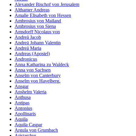
Alexander Bischof von Jerusalem
Althamer Andreas
Amalie Elisabeth von Hessen
Ambrosius von Mailand
Ambrosius von Siena
Amsdorff Nicolaus von
Andreä Jacob
Andreä Johann Valentin
Andreä Maria
Andreas (Apostel)
Andronicus
Anna Katharina zu Waldeck
Anna von Sachsen
Anselm von Canterbury
Anselm von Havelberg.
Ansgar
Anshelm Valeria
Anthusa
Antipas
Antonius
Apollinaris
Aquila
Aquila Caspar
Argula von Grumbach
Aristarchus