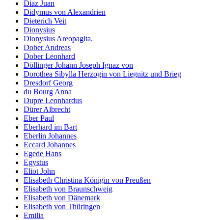
Diaz Juan
Didymus von Alexandrien
Dieterich Veit
Dionysius
Dionysius Areopagita.
Dober Andreas
Dober Leonhard
Döllinger Johann Joseph Ignaz von
Dorothea Sibylla Herzogin von Liegnitz und Brieg
Dresdorf Georg
du Bourg Anna
Dupre Leonhardus
Dürer Albrecht
Eber Paul
Eberhard im Bart
Eberlin Johannes
Eccard Johannes
Egede Hans
Egystus
Eliot John
Elisabeth Christina Königin von Preußen
Elisabeth von Braunschweig
Elisabeth von Dänemark
Elisabeth von Thüringen
Emilia