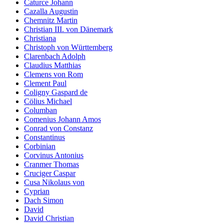
Caturce Johann
Cazalla Augustin
Chemnitz Martin
Christian III. von Dänemark
Christiana
Christoph von Württemberg
Clarenbach Adolph
Claudius Matthias
Clemens von Rom
Clement Paul
Coligny Gaspard de
Cölius Michael
Columban
Comenius Johann Amos
Conrad von Constanz
Constantinus
Corbinian
Corvinus Antonius
Cranmer Thomas
Cruciger Caspar
Cusa Nikolaus von
Cyprian
Dach Simon
David
David Christian