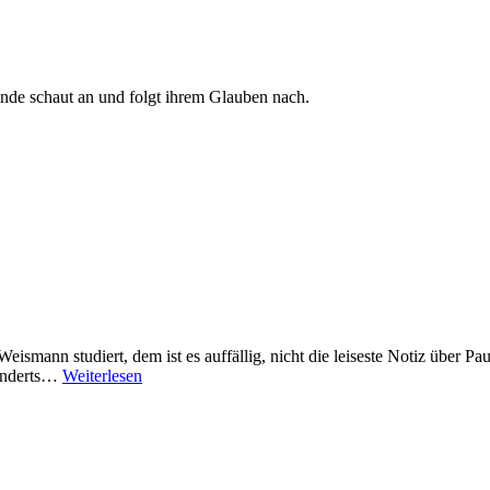
Ende schaut an und folgt ihrem Glauben nach.
ismann studiert, dem ist es auffällig, nicht die leiseste Notiz über P
Johann
hunderts…
Weiterlesen
Gerhard.