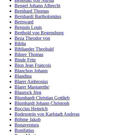
Benedikt von Nursia
Bengel Johann Albrecht
Bernhard Thomas
Bernhardi Bartholomäus
Bernward
Berquin Louis
Berthold von Regensburg
Beza Theodor von
Biblia
Bibliander Theobald
Bilnee Thomas
Binde Fritz
Bion Jean Francois
Blanchon Johann
Blandina
Blarer Ambrosius
Blarer Margarethe
Blaurock Jörg
Blumhardt Christian Gottlieb
Blumhardt Johann Christoph
Boccius Heinrich
Bodenstein von Karlstadt Andreas
Böhme Jakob
Bonaventura
Bonifatius