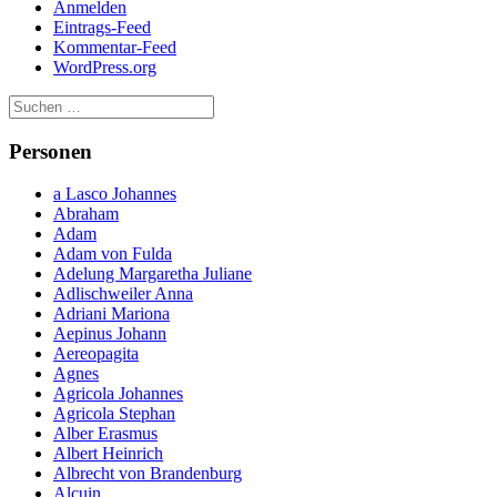
Anmelden
Eintrags-Feed
Kommentar-Feed
WordPress.org
Personen
a Lasco Johannes
Abraham
Adam
Adam von Fulda
Adelung Margaretha Juliane
Adlischweiler Anna
Adriani Mariona
Aepinus Johann
Aereopagita
Agnes
Agricola Johannes
Agricola Stephan
Alber Erasmus
Albert Heinrich
Albrecht von Brandenburg
Alcuin