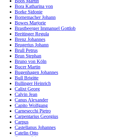
Boos Martin
Bora Katharina von
Borke Sidonie
Bornemacher Johann
Bowes Marjorie
Brastbeerger Immanuel Gottlob
Breitinger Regula
Brenz Johannes
Brugerius Johann
Brull Petrus
Brun Stephan
Bruno von Köln
Bucer Martin
Bugenhagen Johannes
Bull Brigitte
Bullinger Heinrich
Calixt Georg
Calvin Jean
Canus Alexander
Capito Wolfgang
Carnesecchi Pietro
Carpentarius Georgius
Carpus
Castellanus Johannes
Catelin Otto