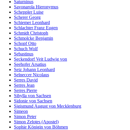
Saturninus
Savonarola Hieronymus
Scheppler Luise
Scherer Georg
Schiemer Leonhard
Schlachter Franz Eugen
Schmidt Christoph
Schmolcke Benjamin
Schopf Otto
Schuch Wolf
Sebastinus
Seckendorf Veit Ludwig von
Seehofer Arsatius
Seiz Johann Leonhard
Selneccer Nicolaus
Serres David
Serres Jean
Serres Pierre
Sibylla von Sachsen
Sidonie von Sachsen
Sigismund August von Mecklenburg
Simeon
Simon Peter
Simon Zelotes (Apostel)
Sophie Königin von Böhmen