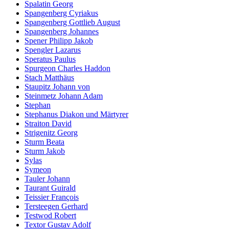
Spalatin Georg
Spangenberg Cyriakus
Spangenberg Gottlieb August
Spangenberg Johannes
Spener Philipp Jakob
Spengler Lazarus
Speratus Paulus
Spurgeon Charles Haddon
Stach Matthäus
Staupitz Johann von
Steinmetz Johann Adam
Stephan
Stephanus Diakon und Märtyrer
Straiton David
Strigenitz Georg
Sturm Beata
Sturm Jakob
Sylas
Symeon
Tauler Johann
Taurant Guirald
Teissier François
Tersteegen Gerhard
Testwod Robert
Textor Gustav Adolf