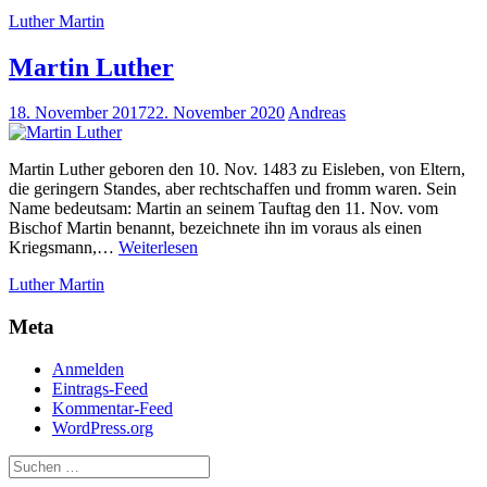
Luther
Luther Martin
Martin Luther
18. November 2017
22. November 2020
Andreas
Notwendig
Diese
Martin Luther geboren den 10. Nov. 1483 zu Eisleben, von Eltern,
Cookies
die geringern Standes, aber rechtschaffen und fromm waren. Sein
sind nicht
Name bedeutsam: Martin an seinem Tauftag den 11. Nov. vom
optional.
Bischof Martin benannt, bezeichnete ihn im voraus als einen
Sie werden
Martin
Kriegsmann,…
Weiterlesen
benötigt,
Luther
damit die
Luther Martin
Website
funktioniert.
Meta
Anmelden
Statistik
Eintrags-Feed
Mit diesen
Kommentar-Feed
Cookies
WordPress.org
können wir die
Funktionsweise
und Struktur