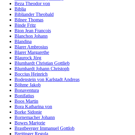
Beza Theodor von
Biblia
Bibliander Theobald
Bilnee Thomas
Binde Fritz
Bion Jean Francois
Blanchon Johann
Blandina
Blarer Ambrosius
Blarer Margarethe
Blaurock Jörg
Blumhardt Christian Gottlieb
Blumhardt Johann Christoph
Boccius Heinrich
Bodenstein von Karlstadt Andreas
Böhme Jakob
Bonaventura
Bonifatius
Boos Martin
Bora Katharina von
Borke Sidonie
Bornemacher Johann
Bowes Marjorie
Brastbeerger Immanuel Gottlob
Breitinger Regula