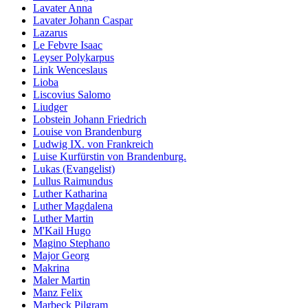
Lavater Anna
Lavater Johann Caspar
Lazarus
Le Febvre Isaac
Leyser Polykarpus
Link Wenceslaus
Lioba
Liscovius Salomo
Liudger
Lobstein Johann Friedrich
Louise von Brandenburg
Ludwig IX. von Frankreich
Luise Kurfürstin von Brandenburg.
Lukas (Evangelist)
Lullus Raimundus
Luther Katharina
Luther Magdalena
Luther Martin
M'Kail Hugo
Magino Stephano
Major Georg
Makrina
Maler Martin
Manz Felix
Marbeck Pilgram