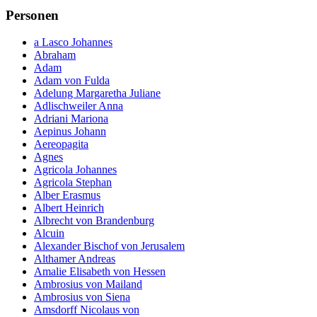
der Website
Personen
auf Basis der
Nutzung
a Lasco Johannes
verbessern.
Abraham
Adam
Adam von Fulda
Adelung Margaretha Juliane
Erfahrung
Adlischweiler Anna
Damit unsere
Adriani Mariona
Website
Aepinus Johann
während
Aereopagita
Ihres Besuchs
Agnes
so gut wie
Agricola Johannes
möglich
Agricola Stephan
funktioniert.
Alber Erasmus
Wenn Sie
Albert Heinrich
diese Cookies
Albrecht von Brandenburg
ablehnen,
Alcuin
verschwinden
Alexander Bischof von Jerusalem
einige
Althamer Andreas
Funktionen
Amalie Elisabeth von Hessen
von der
Ambrosius von Mailand
Website.
Ambrosius von Siena
Amsdorff Nicolaus von