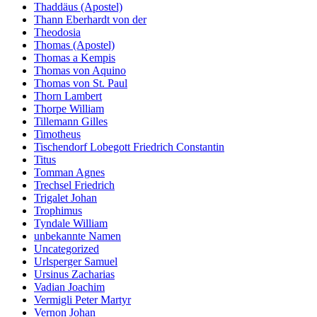
Thaddäus (Apostel)
Thann Eberhardt von der
Theodosia
Thomas (Apostel)
Thomas a Kempis
Thomas von Aquino
Thomas von St. Paul
Thorn Lambert
Thorpe William
Tillemann Gilles
Timotheus
Tischendorf Lobegott Friedrich Constantin
Titus
Tomman Agnes
Trechsel Friedrich
Trigalet Johan
Trophimus
Tyndale William
unbekannte Namen
Uncategorized
Urlsperger Samuel
Ursinus Zacharias
Vadian Joachim
Vermigli Peter Martyr
Vernon Johan