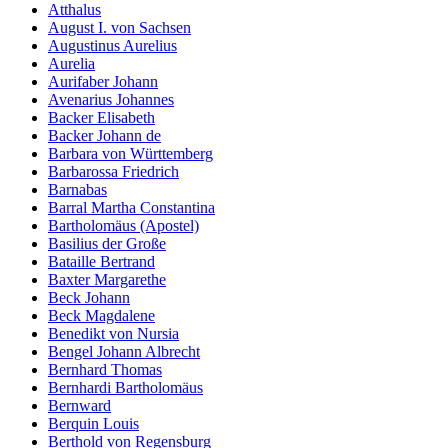
Atthalus
August I. von Sachsen
Augustinus Aurelius
Aurelia
Aurifaber Johann
Avenarius Johannes
Backer Elisabeth
Backer Johann de
Barbara von Württemberg
Barbarossa Friedrich
Barnabas
Barral Martha Constantina
Bartholomäus (Apostel)
Basilius der Große
Bataille Bertrand
Baxter Margarethe
Beck Johann
Beck Magdalene
Benedikt von Nursia
Bengel Johann Albrecht
Bernhard Thomas
Bernhardi Bartholomäus
Bernward
Berquin Louis
Berthold von Regensburg