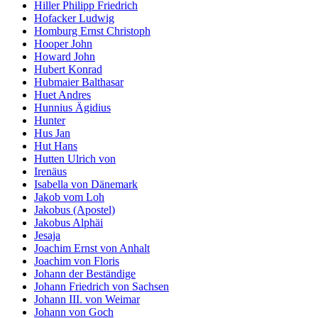
Hiller Philipp Friedrich
Hofacker Ludwig
Homburg Ernst Christoph
Hooper John
Howard John
Hubert Konrad
Hubmaier Balthasar
Huet Andres
Hunnius Ägidius
Hunter
Hus Jan
Hut Hans
Hutten Ulrich von
Irenäus
Isabella von Dänemark
Jakob vom Loh
Jakobus (Apostel)
Jakobus Alphäi
Jesaja
Joachim Ernst von Anhalt
Joachim von Floris
Johann der Beständige
Johann Friedrich von Sachsen
Johann III. von Weimar
Johann von Goch