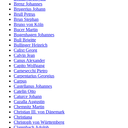
Brenz Johannes
Brugerius Johann
Brull Petrus
Brun Stephan
Bruno von Köln
Bucer Martin
Bugenhagen Johannes
Bull Brigitte
Bullinger Heinrich
Calixt Georg
Calvin Jean
Canus Alexander
Capito Wolfgang
Carnesecchi Pietro
Carpentarius Georgius
Carpus
Castellanus Johannes
Catelin Otto
Caturce Johann
Cazalla Augustin
Chemnitz Martin
Christian III. von Dänemark
Christiana
Christoph von Württemberg
Clarenbach Adolph