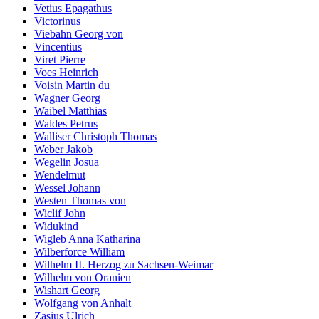
Vetius Epagathus
Victorinus
Viebahn Georg von
Vincentius
Viret Pierre
Voes Heinrich
Voisin Martin du
Wagner Georg
Waibel Matthias
Waldes Petrus
Walliser Christoph Thomas
Weber Jakob
Wegelin Josua
Wendelmut
Wessel Johann
Westen Thomas von
Wiclif John
Widukind
Wigleb Anna Katharina
Wilberforce William
Wilhelm II. Herzog zu Sachsen-Weimar
Wilhelm von Oranien
Wishart Georg
Wolfgang von Anhalt
Zasius Ulrich