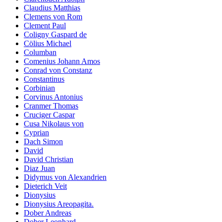
Claudius Matthias
Clemens von Rom
Clement Paul
Coligny Gaspard de
Cölius Michael
Columban
Comenius Johann Amos
Conrad von Constanz
Constantinus
Corbinian
Corvinus Antonius
Cranmer Thomas
Cruciger Caspar
Cusa Nikolaus von
Cyprian
Dach Simon
David
David Christian
Diaz Juan
Didymus von Alexandrien
Dieterich Veit
Dionysius
Dionysius Areopagita.
Dober Andreas
Dober Leonhard