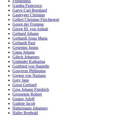
Frumentius
Gamba Francesco
Garve Carl Bernhard
Gasteyger Christian
Gellert Christian Fürchtegott
Georg der Fromme
Georg III. von Anhalt
Gerhard Johann
Gerhardt Anna Maria
Gerhardt Paul
Gesenius Justus
Gigas Johann
Gileck Johannes
Gmünder Katharina
Gottfried von Hamelle
Graveron Philippina
Gregor von Nazianz
Grey Jane
Groot Gerhard
Gros Johann Friedrich
Grossetete Robert
Gustav Adolf
Guthrie Jacob
Habermann Johannes
Haller Berthold