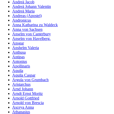
Andreä Jacob
Marketing
Andreä Johann Valentin
Indem Sie uns Ihre
Andreä Maria
Interessen und Ihr
Andreas (Apostel)
Verhalten beim
Andronicus
Besuch unserer
Anna Katharina zu Waldeck
Website mitteilen,
Anna von Sachsen
erhöhen Sie die
Anselm von Canterbury
Wahrscheinlichkeit,
Anselm von Havelberg.
personalisierte
Ansgar
Inhalte und
Anshelm Valeria
Angebote zu sehen.
Anthusa
Antipas
Antonius
Apollinaris
Aquila
Aquila Caspar
Argula von Grumbach
Aristarchus
Arnd Johann
Arndt Ernst Moritz
Arnold Gottfried
Arnold von Brescia
Asceya Anna
Athanasius