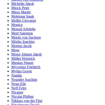
Michelin Jakob
Miock Peter
Mirus Martin
Molenaar Isaak
Mollio Giovanni
Monica
Monod Adolphe
Morf Salomon
Moritz von Sachsen
Mörlin Joachim
Morton Jacob
Mose
Moser Johann Jakob
Müller Heinrich
Musäus Simon
Myconius Friedrich
Mylius Georg
Natalia
Neander Joachim
Neau Elie
Neff Felix
Nicanor
Nicolai Philipp
Niklaus von der Flue
Nitschmann David