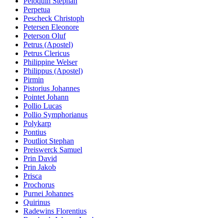
Peloquin Stephan
Perpetua
Pescheck Christoph
Petersen Eleonore
Peterson Oluf
Petrus (Apostel)
Petrus Clericus
Philippine Welser
Philippus (Apostel)
Pirmin
Pistorius Johannes
Pointet Johann
Pollio Lucas
Pollio Symphorianus
Polykarp
Pontius
Poutliot Stephan
Preiswerck Samuel
Prin David
Prin Jakob
Prisca
Prochorus
Purnei Johannes
Quirinus
Radewins Florentius