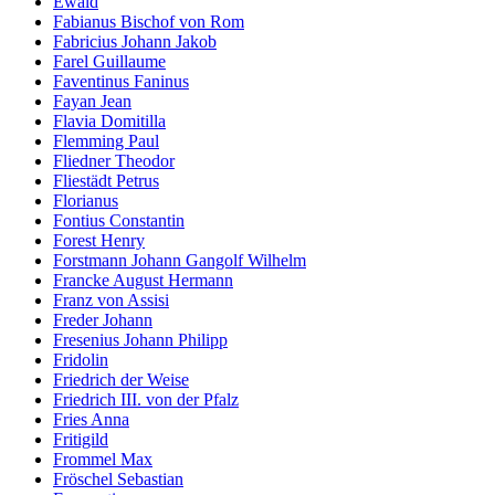
Ewald
Fabianus Bischof von Rom
Fabricius Johann Jakob
Farel Guillaume
Faventinus Faninus
Fayan Jean
Flavia Domitilla
Flemming Paul
Fliedner Theodor
Fliestädt Petrus
Florianus
Fontius Constantin
Forest Henry
Forstmann Johann Gangolf Wilhelm
Francke August Hermann
Franz von Assisi
Freder Johann
Fresenius Johann Philipp
Fridolin
Friedrich der Weise
Friedrich III. von der Pfalz
Fries Anna
Fritigild
Frommel Max
Fröschel Sebastian