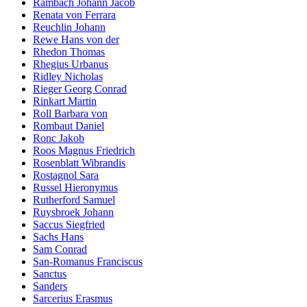
Rambach Johann Jacob
Renata von Ferrara
Reuchlin Johann
Rewe Hans von der
Rhedon Thomas
Rhegius Urbanus
Ridley Nicholas
Rieger Georg Conrad
Rinkart Martin
Roll Barbara von
Rombaut Daniel
Ronc Jakob
Roos Magnus Friedrich
Rosenblatt Wibrandis
Rostagnol Sara
Russel Hieronymus
Rutherford Samuel
Ruysbroek Johann
Saccus Siegfried
Sachs Hans
Sam Conrad
San-Romanus Franciscus
Sanctus
Sanders
Sarcerius Erasmus