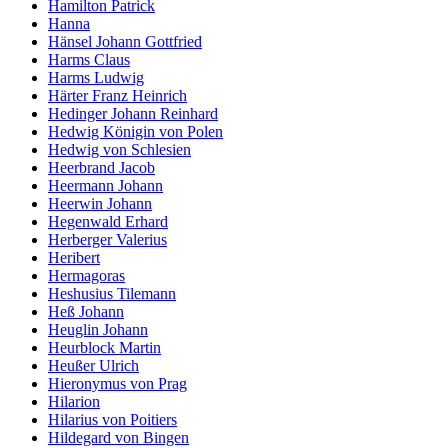
Hamilton Patrick
Hanna
Hänsel Johann Gottfried
Harms Claus
Harms Ludwig
Härter Franz Heinrich
Hedinger Johann Reinhard
Hedwig Königin von Polen
Hedwig von Schlesien
Heerbrand Jacob
Heermann Johann
Heerwin Johann
Hegenwald Erhard
Herberger Valerius
Heribert
Hermagoras
Heshusius Tilemann
Heß Johann
Heuglin Johann
Heurblock Martin
Heußer Ulrich
Hieronymus von Prag
Hilarion
Hilarius von Poitiers
Hildegard von Bingen