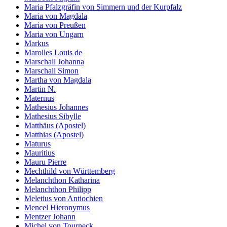
Maria Pfalzgräfin von Simmern und der Kurpfalz
Maria von Magdala
Maria von Preußen
Maria von Ungarn
Markus
Marolles Louis de
Marschall Johanna
Marschall Simon
Martha von Magdala
Martin N.
Maternus
Mathesius Johannes
Mathesius Sibylle
Matthäus (Apostel)
Matthias (Apostel)
Maturus
Mauritius
Mauru Pierre
Mechthild von Württemberg
Melanchthon Katharina
Melanchthon Philipp
Meletius von Antiochien
Mencel Hieronymus
Mentzer Johann
Michel von Tourneck