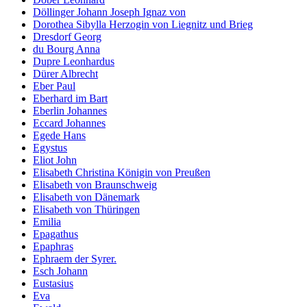
Döllinger Johann Joseph Ignaz von
Dorothea Sibylla Herzogin von Liegnitz und Brieg
Dresdorf Georg
du Bourg Anna
Dupre Leonhardus
Dürer Albrecht
Eber Paul
Eberhard im Bart
Eberlin Johannes
Eccard Johannes
Egede Hans
Egystus
Eliot John
Elisabeth Christina Königin von Preußen
Elisabeth von Braunschweig
Elisabeth von Dänemark
Elisabeth von Thüringen
Emilia
Epagathus
Epaphras
Ephraem der Syrer.
Esch Johann
Eustasius
Eva