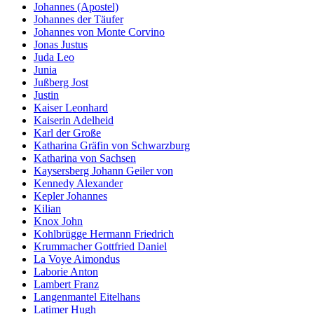
Johannes (Apostel)
Johannes der Täufer
Johannes von Monte Corvino
Jonas Justus
Juda Leo
Junia
Jußberg Jost
Justin
Kaiser Leonhard
Kaiserin Adelheid
Karl der Große
Katharina Gräfin von Schwarzburg
Katharina von Sachsen
Kaysersberg Johann Geiler von
Kennedy Alexander
Kepler Johannes
Kilian
Knox John
Kohlbrügge Hermann Friedrich
Krummacher Gottfried Daniel
La Voye Aimondus
Laborie Anton
Lambert Franz
Langenmantel Eitelhans
Latimer Hugh