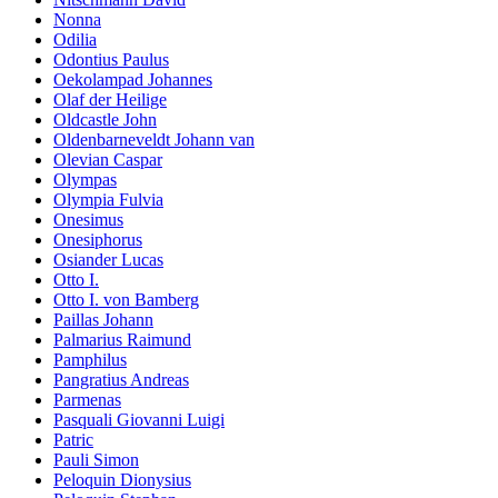
Nonna
Odilia
Odontius Paulus
Oekolampad Johannes
Olaf der Heilige
Oldcastle John
Oldenbarneveldt Johann van
Olevian Caspar
Olympas
Olympia Fulvia
Onesimus
Onesiphorus
Osiander Lucas
Otto I.
Otto I. von Bamberg
Paillas Johann
Palmarius Raimund
Pamphilus
Pangratius Andreas
Parmenas
Pasquali Giovanni Luigi
Patric
Pauli Simon
Peloquin Dionysius