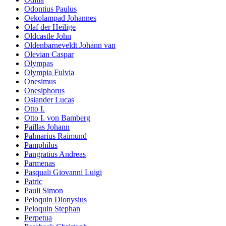
Odontius Paulus
Oekolampad Johannes
Olaf der Heilige
Oldcastle John
Oldenbarneveldt Johann van
Olevian Caspar
Olympas
Olympia Fulvia
Onesimus
Onesiphorus
Osiander Lucas
Otto I.
Otto I. von Bamberg
Paillas Johann
Palmarius Raimund
Pamphilus
Pangratius Andreas
Parmenas
Pasquali Giovanni Luigi
Patric
Pauli Simon
Peloquin Dionysius
Peloquin Stephan
Perpetua