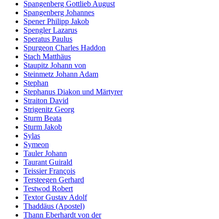
Spangenberg Gottlieb August
Spangenberg Johannes
Spener Philipp Jakob
Spengler Lazarus
Speratus Paulus
Spurgeon Charles Haddon
Stach Matthäus
Staupitz Johann von
Steinmetz Johann Adam
Stephan
Stephanus Diakon und Märtyrer
Straiton David
Strigenitz Georg
Sturm Beata
Sturm Jakob
Sylas
Symeon
Tauler Johann
Taurant Guirald
Teissier François
Tersteegen Gerhard
Testwod Robert
Textor Gustav Adolf
Thaddäus (Apostel)
Thann Eberhardt von der