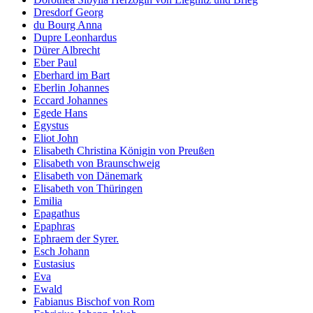
Dresdorf Georg
du Bourg Anna
Dupre Leonhardus
Dürer Albrecht
Eber Paul
Eberhard im Bart
Eberlin Johannes
Eccard Johannes
Egede Hans
Egystus
Eliot John
Elisabeth Christina Königin von Preußen
Elisabeth von Braunschweig
Elisabeth von Dänemark
Elisabeth von Thüringen
Emilia
Epagathus
Epaphras
Ephraem der Syrer.
Esch Johann
Eustasius
Eva
Ewald
Fabianus Bischof von Rom