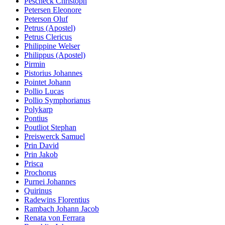
Pescheck Christoph
Petersen Eleonore
Peterson Oluf
Petrus (Apostel)
Petrus Clericus
Philippine Welser
Philippus (Apostel)
Pirmin
Pistorius Johannes
Pointet Johann
Pollio Lucas
Pollio Symphorianus
Polykarp
Pontius
Poutliot Stephan
Preiswerck Samuel
Prin David
Prin Jakob
Prisca
Prochorus
Purnei Johannes
Quirinus
Radewins Florentius
Rambach Johann Jacob
Renata von Ferrara