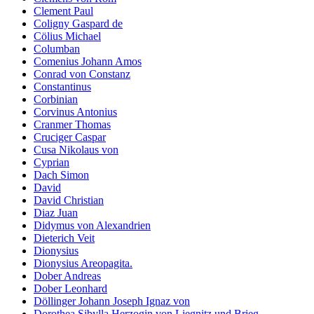
Clement Paul
Coligny Gaspard de
Cölius Michael
Columban
Comenius Johann Amos
Conrad von Constanz
Constantinus
Corbinian
Corvinus Antonius
Cranmer Thomas
Cruciger Caspar
Cusa Nikolaus von
Cyprian
Dach Simon
David
David Christian
Diaz Juan
Didymus von Alexandrien
Dieterich Veit
Dionysius
Dionysius Areopagita.
Dober Andreas
Dober Leonhard
Döllinger Johann Joseph Ignaz von
Dorothea Sibylla Herzogin von Liegnitz und Brieg