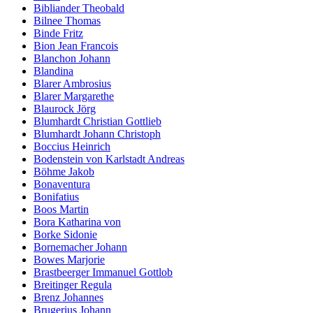
Bibliander Theobald
Bilnee Thomas
Binde Fritz
Bion Jean Francois
Blanchon Johann
Blandina
Blarer Ambrosius
Blarer Margarethe
Blaurock Jörg
Blumhardt Christian Gottlieb
Blumhardt Johann Christoph
Boccius Heinrich
Bodenstein von Karlstadt Andreas
Böhme Jakob
Bonaventura
Bonifatius
Boos Martin
Bora Katharina von
Borke Sidonie
Bornemacher Johann
Bowes Marjorie
Brastbeerger Immanuel Gottlob
Breitinger Regula
Brenz Johannes
Brugerius Johann