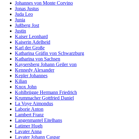
Johannes von Monte Corvino
Jonas Justus
Juda Leo
Junia
Jußberg Jost
Justin
Kaiser Leonhard
Kaiserin Adelheid
Karl der Große
Katharina Gräfin von Schwarzburg
Katharina von Sachsen
Kaysersberg Johann Geiler von
Kennedy Alexander
Kepler Johannes
Kilian
Knox John
Kohlbrügge Hermann Friedrich
Krummacher Gottfried Daniel
La Voye Aimondus
Laborie Anton
Lambert Franz
Langenmantel Eitelhans
Latimer Hugh
Lavater Anna
Lavater Johann Caspar