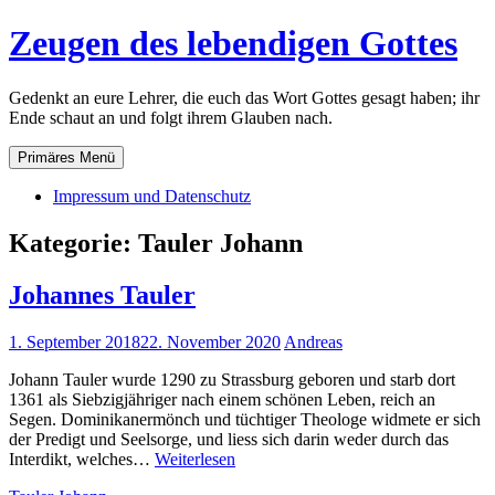
Zum
Zeugen des lebendigen Gottes
Inhalt
springen
Gedenkt an eure Lehrer, die euch das Wort Gottes gesagt haben; ihr
Ende schaut an und folgt ihrem Glauben nach.
Primäres Menü
Impressum und Datenschutz
Kategorie:
Tauler Johann
Johannes Tauler
1. September 2018
22. November 2020
Andreas
Johann Tauler wurde 1290 zu Strassburg geboren und starb dort
1361 als Siebzigjähriger nach einem schönen Leben, reich an
Segen. Dominikanermönch und tüchtiger Theologe widmete er sich
der Predigt und Seelsorge, und liess sich darin weder durch das
Johannes
Interdikt, welches…
Weiterlesen
Tauler