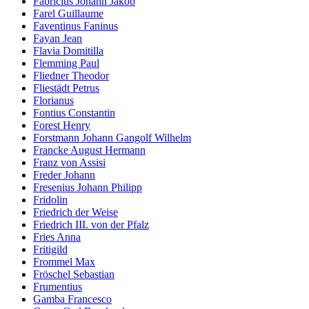
Fabricius Johann Jakob
Farel Guillaume
Faventinus Faninus
Fayan Jean
Flavia Domitilla
Flemming Paul
Fliedner Theodor
Fliestädt Petrus
Florianus
Fontius Constantin
Forest Henry
Forstmann Johann Gangolf Wilhelm
Francke August Hermann
Franz von Assisi
Freder Johann
Fresenius Johann Philipp
Fridolin
Friedrich der Weise
Friedrich III. von der Pfalz
Fries Anna
Fritigild
Frommel Max
Fröschel Sebastian
Frumentius
Gamba Francesco