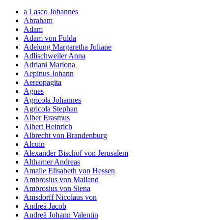
a Lasco Johannes
Abraham
Adam
Adam von Fulda
Adelung Margaretha Juliane
Adlischweiler Anna
Adriani Mariona
Aepinus Johann
Aereopagita
Agnes
Agricola Johannes
Agricola Stephan
Alber Erasmus
Albert Heinrich
Albrecht von Brandenburg
Alcuin
Alexander Bischof von Jerusalem
Althamer Andreas
Amalie Elisabeth von Hessen
Ambrosius von Mailand
Ambrosius von Siena
Amsdorff Nicolaus von
Andreä Jacob
Andreä Johann Valentin