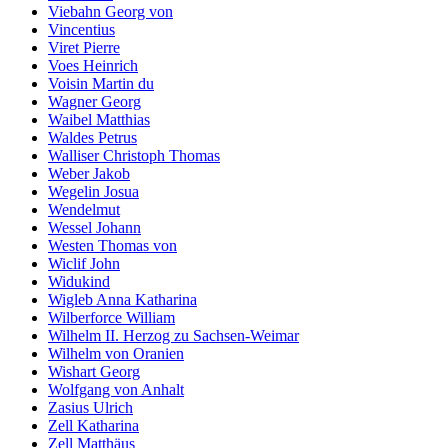
Viebahn Georg von
Vincentius
Viret Pierre
Voes Heinrich
Voisin Martin du
Wagner Georg
Waibel Matthias
Waldes Petrus
Walliser Christoph Thomas
Weber Jakob
Wegelin Josua
Wendelmut
Wessel Johann
Westen Thomas von
Wiclif John
Widukind
Wigleb Anna Katharina
Wilberforce William
Wilhelm II. Herzog zu Sachsen-Weimar
Wilhelm von Oranien
Wishart Georg
Wolfgang von Anhalt
Zasius Ulrich
Zell Katharina
Zell Matthäus