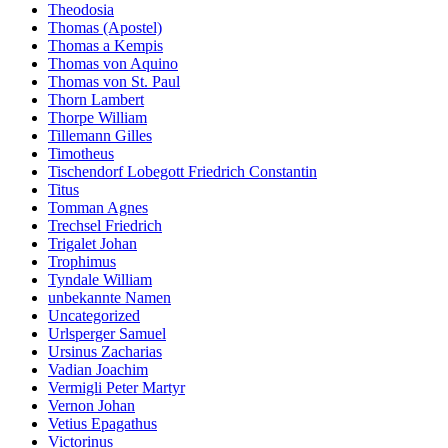
Theodosia
Thomas (Apostel)
Thomas a Kempis
Thomas von Aquino
Thomas von St. Paul
Thorn Lambert
Thorpe William
Tillemann Gilles
Timotheus
Tischendorf Lobegott Friedrich Constantin
Titus
Tomman Agnes
Trechsel Friedrich
Trigalet Johan
Trophimus
Tyndale William
unbekannte Namen
Uncategorized
Urlsperger Samuel
Ursinus Zacharias
Vadian Joachim
Vermigli Peter Martyr
Vernon Johan
Vetius Epagathus
Victorinus