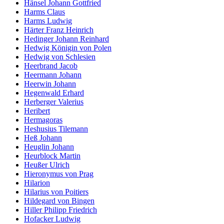
Hänsel Johann Gottfried
Harms Claus
Harms Ludwig
Härter Franz Heinrich
Hedinger Johann Reinhard
Hedwig Königin von Polen
Hedwig von Schlesien
Heerbrand Jacob
Heermann Johann
Heerwin Johann
Hegenwald Erhard
Herberger Valerius
Heribert
Hermagoras
Heshusius Tilemann
Heß Johann
Heuglin Johann
Heurblock Martin
Heußer Ulrich
Hieronymus von Prag
Hilarion
Hilarius von Poitiers
Hildegard von Bingen
Hiller Philipp Friedrich
Hofacker Ludwig