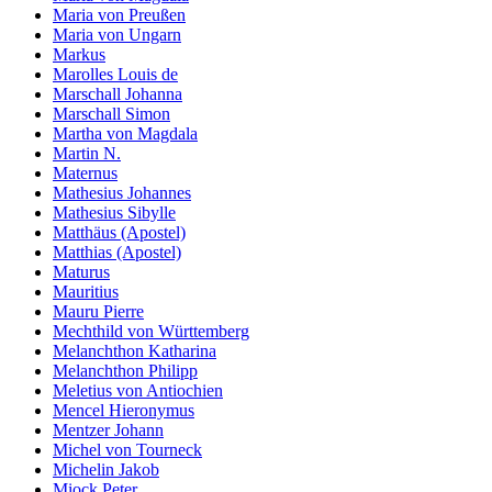
Maria von Preußen
Maria von Ungarn
Markus
Marolles Louis de
Marschall Johanna
Marschall Simon
Martha von Magdala
Martin N.
Maternus
Mathesius Johannes
Mathesius Sibylle
Matthäus (Apostel)
Matthias (Apostel)
Maturus
Mauritius
Mauru Pierre
Mechthild von Württemberg
Melanchthon Katharina
Melanchthon Philipp
Meletius von Antiochien
Mencel Hieronymus
Mentzer Johann
Michel von Tourneck
Michelin Jakob
Miock Peter