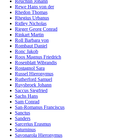
Reuchlin Johann
Rewe Hans von der
Rhedon Thomas
Rhegius Urbanus
Ridley Nicholas
Rieger Georg Conrad
Rinkart Martin
Roll Barbara von
Rombaut Daniel
Ronc Jakob
Roos Magnus Friedrich
Rosenblatt Wibrandis
Rostagnol Sara
Russel Hieronymus
Rutherford Samuel
Ruysbroek Johann
Saccus Siegfried
Sachs Hans
Sam Conrad
San-Romanus Franciscus
Sanctus
Sanders
Sarcerius Erasmus
Saturninus
Savonarola Hieronymus