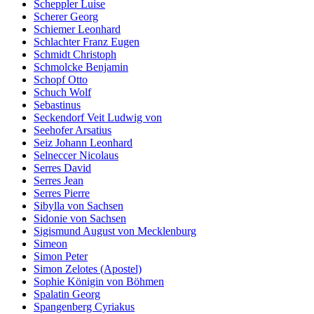
Scheppler Luise
Scherer Georg
Schiemer Leonhard
Schlachter Franz Eugen
Schmidt Christoph
Schmolcke Benjamin
Schopf Otto
Schuch Wolf
Sebastinus
Seckendorf Veit Ludwig von
Seehofer Arsatius
Seiz Johann Leonhard
Selneccer Nicolaus
Serres David
Serres Jean
Serres Pierre
Sibylla von Sachsen
Sidonie von Sachsen
Sigismund August von Mecklenburg
Simeon
Simon Peter
Simon Zelotes (Apostel)
Sophie Königin von Böhmen
Spalatin Georg
Spangenberg Cyriakus