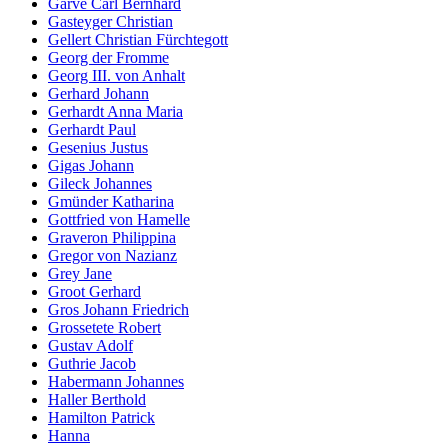
Garve Carl Bernhard
Gasteyger Christian
Gellert Christian Fürchtegott
Georg der Fromme
Georg III. von Anhalt
Gerhard Johann
Gerhardt Anna Maria
Gerhardt Paul
Gesenius Justus
Gigas Johann
Gileck Johannes
Gmünder Katharina
Gottfried von Hamelle
Graveron Philippina
Gregor von Nazianz
Grey Jane
Groot Gerhard
Gros Johann Friedrich
Grossetete Robert
Gustav Adolf
Guthrie Jacob
Habermann Johannes
Haller Berthold
Hamilton Patrick
Hanna