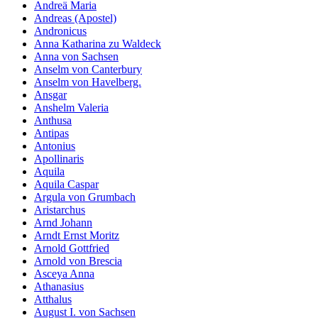
Andreä Maria
Andreas (Apostel)
Andronicus
Anna Katharina zu Waldeck
Anna von Sachsen
Anselm von Canterbury
Anselm von Havelberg.
Ansgar
Anshelm Valeria
Anthusa
Antipas
Antonius
Apollinaris
Aquila
Aquila Caspar
Argula von Grumbach
Aristarchus
Arnd Johann
Arndt Ernst Moritz
Arnold Gottfried
Arnold von Brescia
Asceya Anna
Athanasius
Atthalus
August I. von Sachsen