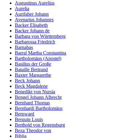
Augustinus Aurelius
Aurelia
Aurifaber Johann
Avenarius Johannes
Backer Elisabeth
Backer Johann de
Barbara von Württemberg
Barbarossa Friedrich
Barnabas
Barral Martha Constantina
Bartholomäus (Apostel)
Basilius der Große
Bataille Bertrand
Baxter Margarethe
Beck Johann
Beck Magdalene
Benedikt von Nursia
Bengel Johann Albrecht
Bernhard Thomas
Bernhardi Bartholomäus
Bernward
Berquin Louis
Berthold von Regensburg
Beza Theodor von
Biblia