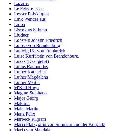
Lazarus
Le Febvre Isaac
Leyser Polykarpus
Link Wenceslaus
Lioba
Liscovius Salomo
Liudger
Lobstein Johann Friedrich
Louise von Brandenburg
Ludwig IX. von Frankreich
Luise Kurfürstin von Brandenburg.
Lukas (Evangelist)
Lullus Raimundus
Luther Katharina
Luther Magdalena
Luther Martin
M'Kail Hugo
Magino Stephano
Major Georg
Makrina
Maler Martin
Manz Felix
Marbeck Pilgram
Maria Pfalzgräfin von Simmern und der Kurpfalz
Maria von Magdala