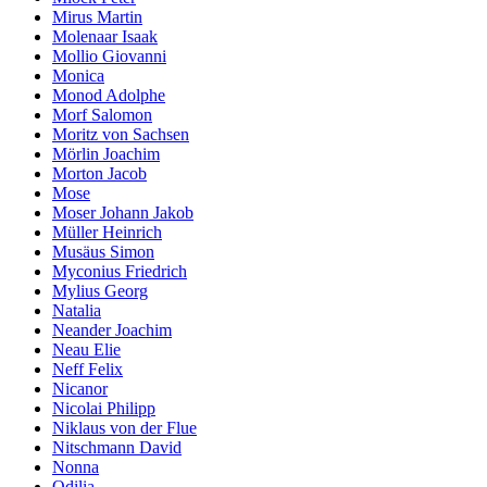
Mirus Martin
Molenaar Isaak
Mollio Giovanni
Monica
Monod Adolphe
Morf Salomon
Moritz von Sachsen
Mörlin Joachim
Morton Jacob
Mose
Moser Johann Jakob
Müller Heinrich
Musäus Simon
Myconius Friedrich
Mylius Georg
Natalia
Neander Joachim
Neau Elie
Neff Felix
Nicanor
Nicolai Philipp
Niklaus von der Flue
Nitschmann David
Nonna
Odilia