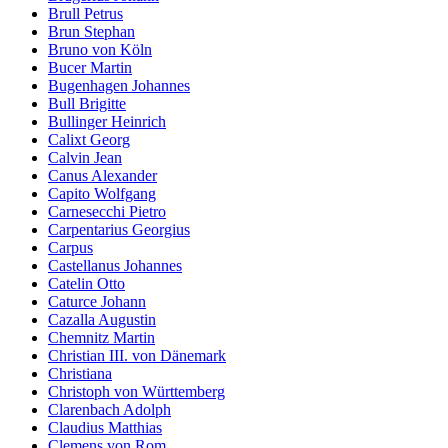
Brull Petrus
Brun Stephan
Bruno von Köln
Bucer Martin
Bugenhagen Johannes
Bull Brigitte
Bullinger Heinrich
Calixt Georg
Calvin Jean
Canus Alexander
Capito Wolfgang
Carnesecchi Pietro
Carpentarius Georgius
Carpus
Castellanus Johannes
Catelin Otto
Caturce Johann
Cazalla Augustin
Chemnitz Martin
Christian III. von Dänemark
Christiana
Christoph von Württemberg
Clarenbach Adolph
Claudius Matthias
Clemens von Rom