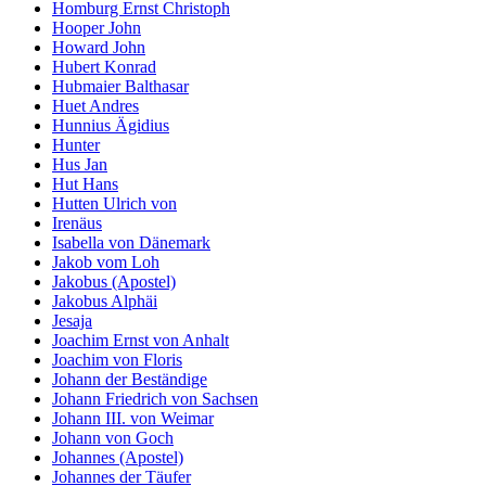
Homburg Ernst Christoph
Hooper John
Howard John
Hubert Konrad
Hubmaier Balthasar
Huet Andres
Hunnius Ägidius
Hunter
Hus Jan
Hut Hans
Hutten Ulrich von
Irenäus
Isabella von Dänemark
Jakob vom Loh
Jakobus (Apostel)
Jakobus Alphäi
Jesaja
Joachim Ernst von Anhalt
Joachim von Floris
Johann der Beständige
Johann Friedrich von Sachsen
Johann III. von Weimar
Johann von Goch
Johannes (Apostel)
Johannes der Täufer