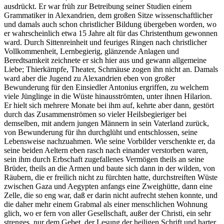
ausdrückt. Er war früh zur Betreibung seiner Studien einem
Grammatiker in Alexandrien, dem großen Sitze wissenschaftlicher
und damals auch schon christlicher Bildung übergeben worden, wo
er wahrscheinlich etwa 15 Jahre alt für das Christenthum gewonnen
ward. Durch Sittenreinheit und feuriges Ringen nach christlicher
Vollkommenheit, Lernbegierig, glänzende Anlagen und
Beredtsamkeit zeichnete er sich hier aus und gewann allgemeine
Liebe; Thierkämpfe, Theater, Schmäuse zogen ihn nicht an. Damals
ward aber die Jugend zu Alexandrien eben von großer
Bewunderung für den Einsiedler Antonius ergriffen, zu welchem
viele Jünglinge in die Wüste hinausströmten, unter ihnen Hilarion.
Er hielt sich mehrere Monate bei ihm auf, kehrte aber dann, gestört
durch das Zusammenströmen so vieler Heilsbegieriger bei
demselben, mit andern jungen Männern in sein Vaterland zurück,
von Bewunderung für ihn durchglüht und entschlossen, seine
Lebensweise nachzuahmen. Wie seine Vorbilder verschenkte er, da
seine beiden Aeltern eben rasch nach einander verstorben waren,
sein ihm durch Erbschaft zugefallenes Vermögen theils an seine
Brüder, theils an die Armen und baute sich dann in der wilden, von
Räubern, die er freilich nicht zu fürchten hatte, durchstreiften Wüste
zwischen Gaza und Aegypten anfangs eine Zweighütte, dann eine
Zelle, die so eng war, daß er darin nicht aufrecht stehen konnte, und
die daher mehr einem Grabmal als einer menschlichen Wohnung
glich, wo er fern von aller Gesellschaft, außer der Christi, ein sehr
strenges, nur dem Gebet, der Lesung der heiligen Schrift und harter