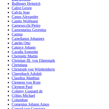
Bullinger Heinrich
Calixt Georg
Calvin Jean
Canus Alexander
Capito Wolfgang
Carnesecchi Pietro
Carpentarius Georgius
Carpus
Castellanus Johannes
Catelin Otto
Caturce Johann
Cazalla Augustin
Chemnitz Martin
Christian III. von Dänemark
Christiana
Christoph von Württemberg
Clarenbach Adolph
Claudius Matthias
Clemens von Rom
Clement Paul
Coligny Gaspard de
Cölius Michael
Columban
Comenius Johann Amos
Conrad von Constanz