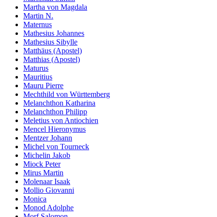
Martha von Magdala
Martin N.
Maternus
Mathesius Johannes
Mathesius Sibylle
Matthäus (Apostel)
Matthias (Apostel)
Maturus
Mauritius
Mauru Pierre
Mechthild von Württemberg
Melanchthon Katharina
Melanchthon Philipp
Meletius von Antiochien
Mencel Hieronymus
Mentzer Johann
Michel von Tourneck
Michelin Jakob
Miock Peter
Mirus Martin
Molenaar Isaak
Mollio Giovanni
Monica
Monod Adolphe
Morf Salomon