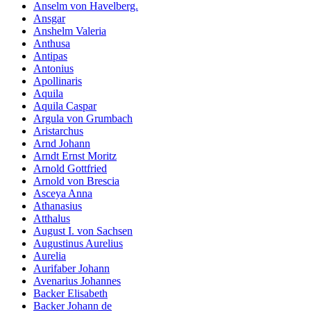
Anselm von Havelberg.
Ansgar
Anshelm Valeria
Anthusa
Antipas
Antonius
Apollinaris
Aquila
Aquila Caspar
Argula von Grumbach
Aristarchus
Arnd Johann
Arndt Ernst Moritz
Arnold Gottfried
Arnold von Brescia
Asceya Anna
Athanasius
Atthalus
August I. von Sachsen
Augustinus Aurelius
Aurelia
Aurifaber Johann
Avenarius Johannes
Backer Elisabeth
Backer Johann de