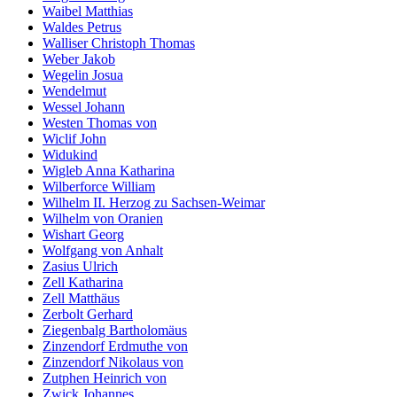
Waibel Matthias
Waldes Petrus
Walliser Christoph Thomas
Weber Jakob
Wegelin Josua
Wendelmut
Wessel Johann
Westen Thomas von
Wiclif John
Widukind
Wigleb Anna Katharina
Wilberforce William
Wilhelm II. Herzog zu Sachsen-Weimar
Wilhelm von Oranien
Wishart Georg
Wolfgang von Anhalt
Zasius Ulrich
Zell Katharina
Zell Matthäus
Zerbolt Gerhard
Ziegenbalg Bartholomäus
Zinzendorf Erdmuthe von
Zinzendorf Nikolaus von
Zutphen Heinrich von
Zwick Johannes