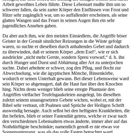
Arbeit geweihtes Leben führte. Diese Lebensart mußte ihm um so
schwerer fallen, da sein zarter Körper den Einflüssen von Frost und
Hitze sehr zugänglich war, um so auffallender erscheinen, als seine
glatten Wangen und das Feuer in seinen Augen ihm ein sehr
jugendliches Ansehen gaben.
Da aber auch ihm, wie den meisten Einsiedlern, die Angriffe böser
Geister in der Gestalt sinnlicher Reizungen in die Wüste gefolgt
waren, so suchte er dieselben durch anhaltendes Gebet und dadurch
zu überwinden, daß er seinem Körper „dem Esel“, wie er sich
ausdrückte „nicht mehr Gerste, sondern Spreu vorwarf,“ d. h. ihn
durch Hunger und Durst und Abhärtung aller Art zu unterjochen
suchte. Dabei arbeitete er schwer, zog den Pflug, und flocht zur
Abwechselung, wie die ägyptischen Mönche, Binsenkörbe,
wodurch er seinen Unterhalt gewann. Bei dieser Lebensweise ward
sein Körper so abgemagert, daß die Haut fast über den Knochen
hing. Nichts desto weniger blieb seine erregte Phantasie den
Angriffen vielfacher Teufelsgaukeleien ausgelegt, bis dieselben
zuletzt seinem unausgesetzten Gebete wichen, wobei er, mit der
Bibel sehr vertraut, oft Psalmen und Sprüche der Heiligen Schrift
auswendig hersagte. Auch selbst bei den heftigsten Krankheiten, die
ihn befielen, blieb er seiner Fastendiät getreu, welche er zwar nach
den verschiedenen Lebensaltern etwas änderte, immer aber auf das
Nothdürftigste beschränkte; namentlich genoß er nie etwas vor
Sonnenuntergang, was als das volle Fasten betrachtet ward.