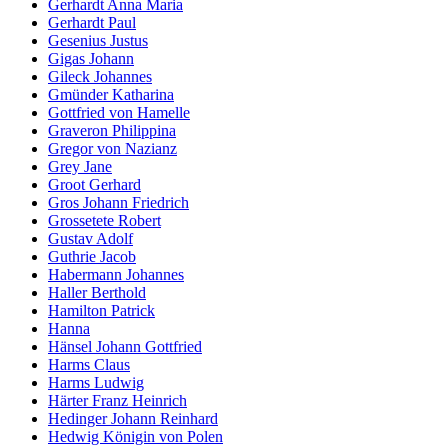
Gerhardt Anna Maria
Gerhardt Paul
Gesenius Justus
Gigas Johann
Gileck Johannes
Gmünder Katharina
Gottfried von Hamelle
Graveron Philippina
Gregor von Nazianz
Grey Jane
Groot Gerhard
Gros Johann Friedrich
Grossetete Robert
Gustav Adolf
Guthrie Jacob
Habermann Johannes
Haller Berthold
Hamilton Patrick
Hanna
Hänsel Johann Gottfried
Harms Claus
Harms Ludwig
Härter Franz Heinrich
Hedinger Johann Reinhard
Hedwig Königin von Polen