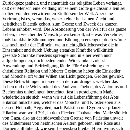
Zurückgezogenheit, und namentlich das religiöse Leben verlangt,
daß der Mensch eine Zeitlang mit seinem Gotte gleichsam allein sei,
isoliert von den verwirrenden Einflüssen der Welt. Aber eine
Verirrung ist es, wenn das, was zu einer heilsamen Zucht und
geistlichen Diätetik gehört, zum Gesetz und Zweck des ganzen
Lebens erhoben wird. Die Absonderung von der Welt für das ganze
Leben, in welcher der Mensch ja wirken soll, ist etwas Verkehrtes,
muß krankhafte Stimmungen und Bildungen erzeugen; doch würde
das noch mehr der Fall sein, wenn nicht glücklicherweise die in
Einsamkeit und durch Uebung erstarkte Kraft die willkürlich
gesetzte Schranke meistens sprengte und in einer wenn auch
aufgedrungenen, doch bedeutenden Wirksamkeit zuletzt
Anwendung und Befriedigung fände. Für Ausbreitung der
christlichen Religion und höherer Gesittung haben die Einsiedler
und Mönche, oft wider Willen ans Licht gezogen, Großes gewirkt.
Diese Betrachtungen müssen sich dem aufdringen, welcher das
Leben und die Wirksamkeit des Paul von Theben, des Antonius und
Bachomius unbefangen betrachtet; fast in gesteigertem Maße
wiederholen sie sich, wenn wir auf die Lebensführung des Abts
Hilarion hinschauen, welcher das Mönchs- und Klosterleben aus
dessen Heimath, Aegypten, nach Palästina und Syrien verpflanzte. –
Hilarion war, wohl 291, in dem Flecken Thabata, eine Meile südlich
von Gaza, also an der südwestlichen Grenze von Palästina unweit
des Mittelmeers von heidnischen Aeltern geboren, eine Rose aus
Dornen aufblühend, wie sein Lebensbeschreiber Hieronymus sich