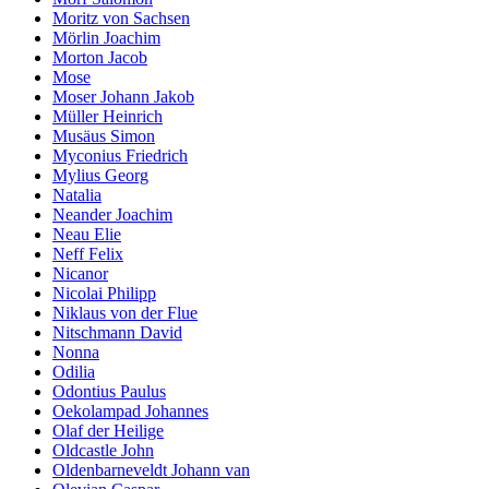
Moritz von Sachsen
Mörlin Joachim
Morton Jacob
Mose
Moser Johann Jakob
Müller Heinrich
Musäus Simon
Myconius Friedrich
Mylius Georg
Natalia
Neander Joachim
Neau Elie
Neff Felix
Nicanor
Nicolai Philipp
Niklaus von der Flue
Nitschmann David
Nonna
Odilia
Odontius Paulus
Oekolampad Johannes
Olaf der Heilige
Oldcastle John
Oldenbarneveldt Johann van