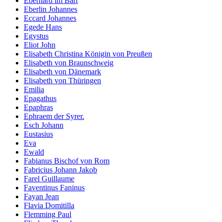
Eberhard im Bart
Eberlin Johannes
Eccard Johannes
Egede Hans
Egystus
Eliot John
Elisabeth Christina Königin von Preußen
Elisabeth von Braunschweig
Elisabeth von Dänemark
Elisabeth von Thüringen
Emilia
Epagathus
Epaphras
Ephraem der Syrer.
Esch Johann
Eustasius
Eva
Ewald
Fabianus Bischof von Rom
Fabricius Johann Jakob
Farel Guillaume
Faventinus Faninus
Fayan Jean
Flavia Domitilla
Flemming Paul