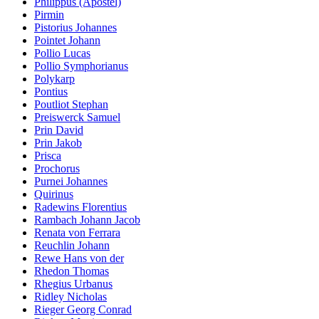
Philippus (Apostel)
Pirmin
Pistorius Johannes
Pointet Johann
Pollio Lucas
Pollio Symphorianus
Polykarp
Pontius
Poutliot Stephan
Preiswerck Samuel
Prin David
Prin Jakob
Prisca
Prochorus
Purnei Johannes
Quirinus
Radewins Florentius
Rambach Johann Jacob
Renata von Ferrara
Reuchlin Johann
Rewe Hans von der
Rhedon Thomas
Rhegius Urbanus
Ridley Nicholas
Rieger Georg Conrad