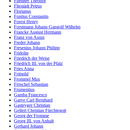
Fliedner Theodor
Fliestädt Petrus
Florianus
Fontius Constantin
Forest Henry
Forstmann Johann Gangolf Wilhelm
Francke August Hermann
Franz von Assisi
Freder Johann
Fresenius Johann Philipp
Fridolin
Friedrich der Weise
Friedrich III. von der Pfalz
Fries Anna
Fritigild
Frommel Max
Fröschel Sebastian
Frumentius
Gamba Francesco
Garve Carl Bernhard
Gasteyger Christian
Gellert Christian Fürchtegott
Georg der Fromme
Georg III. von Anhalt
Gerhard Johann