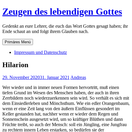
Zum
Zeugen des lebendigen Gottes
Inhalt
springen
Gedenkt an eure Lehrer, die euch das Wort Gottes gesagt haben; ihr
Ende schaut an und folgt ihrem Glauben nach.
Primäres Menü
Impressum und Datenschutz
Hilarion
29. November 2020
31. Januar 2021
Andreas
Wer wieder und in immer neuen Formen hervortritt, muß einen
tiefen Grund im Wesen des Menschen haben, der auch in ihren
Zerrbildern noch wiederzuerkennen sein wird. So verhält es sich mit
dem Einsiedlerleben und Mönchsthum. Wie ein edler Orangenbaum,
wenn er eine Zeit lang von den äußern Einflüssen gesondert im
Keller gestanden hat, nachher wenn er wieder dem Regen und
Sonnenschein ausgesetzt wird, um so kräftiger Blüthen und dann
Früchte treibt, so auch der Mensch: soll ein Jüngling, eine Jungfrau
zu rechtem innern Leben erstarken, so bedürfen sie der