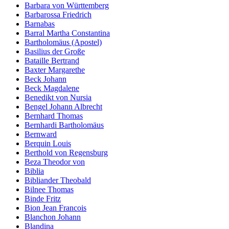
Barbara von Württemberg
Barbarossa Friedrich
Barnabas
Barral Martha Constantina
Bartholomäus (Apostel)
Basilius der Große
Bataille Bertrand
Baxter Margarethe
Beck Johann
Beck Magdalene
Benedikt von Nursia
Bengel Johann Albrecht
Bernhard Thomas
Bernhardi Bartholomäus
Bernward
Berquin Louis
Berthold von Regensburg
Beza Theodor von
Biblia
Bibliander Theobald
Bilnee Thomas
Binde Fritz
Bion Jean Francois
Blanchon Johann
Blandina