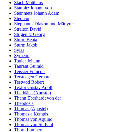
Stach Matthäus
Staupitz Johann von
Steinmetz Johann Adam
Stephan
Stephanus Diakon und Märtyrer
Straiton David
Strigenitz Georg
Sturm Beata
Sturm Jakob
Sylas
Symeon
Tauler Johann
Taurant Guirald
Teissier François
Tersteegen Gerhard
Testwod Robert
Textor Gustav Adolf
Thaddäus (Apostel)
Thann Eberhardt von der
Theodosia
Thomas (Apostel)
Thomas a Kempis
Thomas von Aquino
Thomas von St. Paul
Thorn Lambert