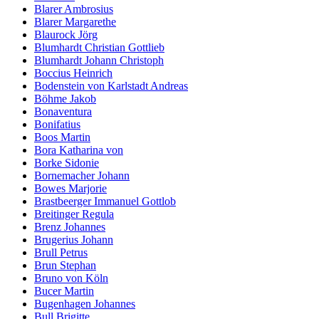
Blarer Ambrosius
Blarer Margarethe
Blaurock Jörg
Blumhardt Christian Gottlieb
Blumhardt Johann Christoph
Boccius Heinrich
Bodenstein von Karlstadt Andreas
Böhme Jakob
Bonaventura
Bonifatius
Boos Martin
Bora Katharina von
Borke Sidonie
Bornemacher Johann
Bowes Marjorie
Brastbeerger Immanuel Gottlob
Breitinger Regula
Brenz Johannes
Brugerius Johann
Brull Petrus
Brun Stephan
Bruno von Köln
Bucer Martin
Bugenhagen Johannes
Bull Brigitte