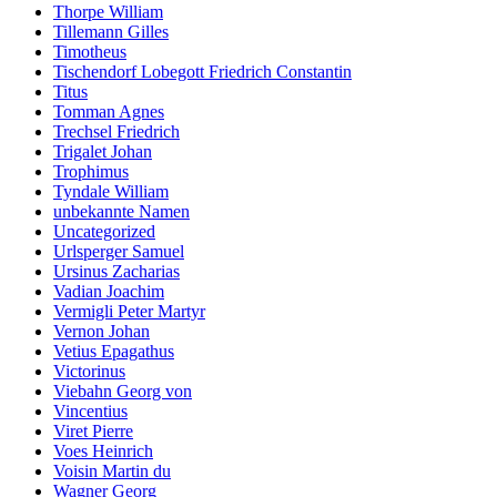
Thorpe William
Tillemann Gilles
Timotheus
Tischendorf Lobegott Friedrich Constantin
Titus
Tomman Agnes
Trechsel Friedrich
Trigalet Johan
Trophimus
Tyndale William
unbekannte Namen
Uncategorized
Urlsperger Samuel
Ursinus Zacharias
Vadian Joachim
Vermigli Peter Martyr
Vernon Johan
Vetius Epagathus
Victorinus
Viebahn Georg von
Vincentius
Viret Pierre
Voes Heinrich
Voisin Martin du
Wagner Georg