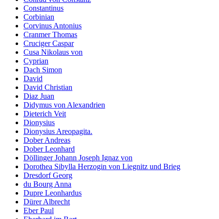
Constantinus
Corbinian
Corvinus Antonius
Cranmer Thomas
Cruciger Caspar
Cusa Nikolaus von
Cyprian
Dach Simon
David
David Christian
Diaz Juan
Didymus von Alexandrien
Dieterich Veit
Dionysius
Dionysius Areopagita.
Dober Andreas
Dober Leonhard
Döllinger Johann Joseph Ignaz von
Dorothea Sibylla Herzogin von Liegnitz und Brieg
Dresdorf Georg
du Bourg Anna
Dupre Leonhardus
Dürer Albrecht
Eber Paul