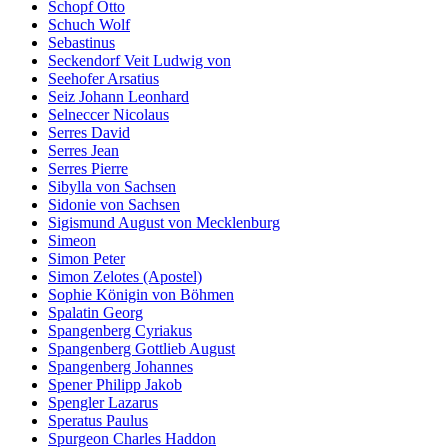
Schopf Otto
Schuch Wolf
Sebastinus
Seckendorf Veit Ludwig von
Seehofer Arsatius
Seiz Johann Leonhard
Selneccer Nicolaus
Serres David
Serres Jean
Serres Pierre
Sibylla von Sachsen
Sidonie von Sachsen
Sigismund August von Mecklenburg
Simeon
Simon Peter
Simon Zelotes (Apostel)
Sophie Königin von Böhmen
Spalatin Georg
Spangenberg Cyriakus
Spangenberg Gottlieb August
Spangenberg Johannes
Spener Philipp Jakob
Spengler Lazarus
Speratus Paulus
Spurgeon Charles Haddon