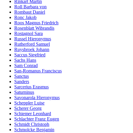
Rinkart Martin
Roll Barbara von
Rombaut Daniel
Ronc Jakob
Roos Magnus Friedrich
Rosenblatt Wibrandis
Rostagnol Sara
Russel Hieronymus
Rutherford Samuel
Ruysbroek Johann
Saccus Siegfried
Sachs Hans
Sam Conrad
San-Romanus Franciscus
Sanctus
Sanders
Sarcerius Erasmus
Saturninus
Savonarola Hieronymus
Scheppler Luise
Scherer Georg
Schiemer Leonhard
Schlachter Franz Eugen
Schmidt Christoph
Schmolcke Benjamin