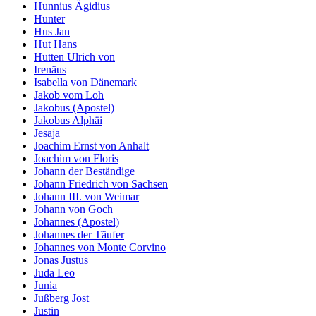
Hunnius Ägidius
Hunter
Hus Jan
Hut Hans
Hutten Ulrich von
Irenäus
Isabella von Dänemark
Jakob vom Loh
Jakobus (Apostel)
Jakobus Alphäi
Jesaja
Joachim Ernst von Anhalt
Joachim von Floris
Johann der Beständige
Johann Friedrich von Sachsen
Johann III. von Weimar
Johann von Goch
Johannes (Apostel)
Johannes der Täufer
Johannes von Monte Corvino
Jonas Justus
Juda Leo
Junia
Jußberg Jost
Justin