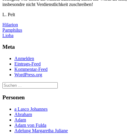
insbesondre nicht Verdienstlichkeit zuschreiben!
L. Pelt
Hilarion
Beitragsnavigation
Pamphilus
Lioba
Meta
Anmelden
Eintrags-Feed
Kommentar-Feed
WordPress.org
Personen
a Lasco Johannes
Abraham
Adam
Adam von Fulda
Adelung Margaretha Juliane