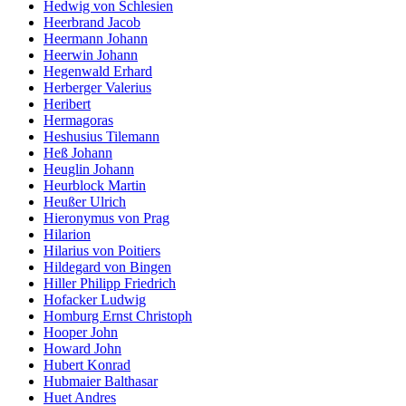
Hedwig von Schlesien
Heerbrand Jacob
Heermann Johann
Heerwin Johann
Hegenwald Erhard
Herberger Valerius
Heribert
Hermagoras
Heshusius Tilemann
Heß Johann
Heuglin Johann
Heurblock Martin
Heußer Ulrich
Hieronymus von Prag
Hilarion
Hilarius von Poitiers
Hildegard von Bingen
Hiller Philipp Friedrich
Hofacker Ludwig
Homburg Ernst Christoph
Hooper John
Howard John
Hubert Konrad
Hubmaier Balthasar
Huet Andres