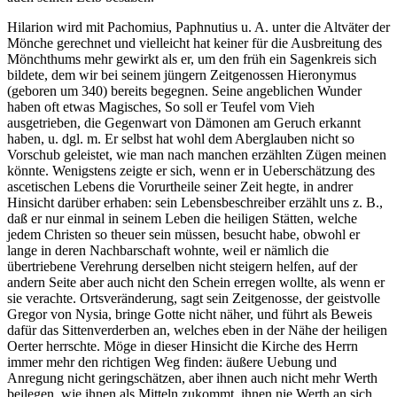
Hilarion wird mit Pachomius, Paphnutius u. A. unter die Altväter der
Mönche gerechnet und vielleicht hat keiner für die Ausbreitung des
Mönchthums mehr gewirkt als er, um den früh ein Sagenkreis sich
bildete, dem wir bei seinem jüngern Zeitgenossen Hieronymus
(geboren um 340) bereits begegnen. Seine angeblichen Wunder
haben oft etwas Magisches, So soll er Teufel vom Vieh
ausgetrieben, die Gegenwart von Dämonen am Geruch erkannt
haben, u. dgl. m. Er selbst hat wohl dem Aberglauben nicht so
Vorschub geleistet, wie man nach manchen erzählten Zügen meinen
könnte. Wenigstens zeigte er sich, wenn er in Ueberschätzung des
ascetischen Lebens die Vorurtheile seiner Zeit hegte, in andrer
Hinsicht darüber erhaben: sein Lebensbeschreiber erzählt uns z. B.,
daß er nur einmal in seinem Leben die heiligen Stätten, welche
jedem Christen so theuer sein müssen, besucht habe, obwohl er
lange in deren Nachbarschaft wohnte, weil er nämlich die
übertriebene Verehrung derselben nicht steigern helfen, auf der
andern Seite aber auch nicht den Schein erregen wollte, als wenn er
sie verachte. Ortsveränderung, sagt sein Zeitgenosse, der geistvolle
Gregor von Nysia, bringe Gotte nicht näher, und führt als Beweis
dafür das Sittenverderben an, welches eben in der Nähe der heiligen
Oerter herrschte. Möge in dieser Hinsicht die Kirche des Herrn
immer mehr den richtigen Weg finden: äußere Uebung und
Anregung nicht geringschätzen, aber ihnen auch nicht mehr Werth
beilegen, wie ihnen als Mitteln zukommt, ihnen nie Werth an sich,