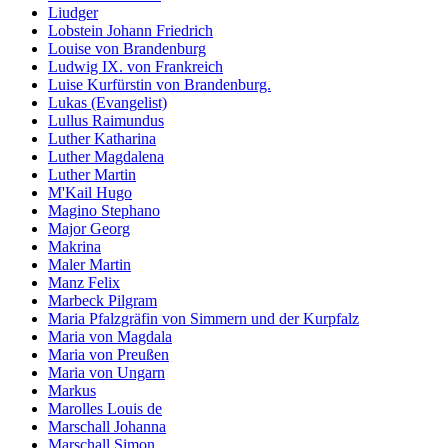
Liudger
Lobstein Johann Friedrich
Louise von Brandenburg
Ludwig IX. von Frankreich
Luise Kurfürstin von Brandenburg.
Lukas (Evangelist)
Lullus Raimundus
Luther Katharina
Luther Magdalena
Luther Martin
M'Kail Hugo
Magino Stephano
Major Georg
Makrina
Maler Martin
Manz Felix
Marbeck Pilgram
Maria Pfalzgräfin von Simmern und der Kurpfalz
Maria von Magdala
Maria von Preußen
Maria von Ungarn
Markus
Marolles Louis de
Marschall Johanna
Marschall Simon