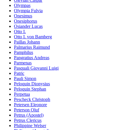
Olevian Caspar
Olympas
Olympia Fulvia
Onesimus
Onesiphorus
Osiander Lucas
Otto I.
Otto I. von Bamberg
Paillas Johann
Palmarius Raimund
Pamphilus
Pangratius Andreas
Parmenas
Pasquali Giovanni Luigi
Patric
Pauli Simon
Peloquin Dionysius
Peloquin Stephan
Perpetua
Pescheck Christoph
Petersen Eleonore
Peterson Oluf
Petrus (Apostel)
Petrus Clericus
Philippine Welser