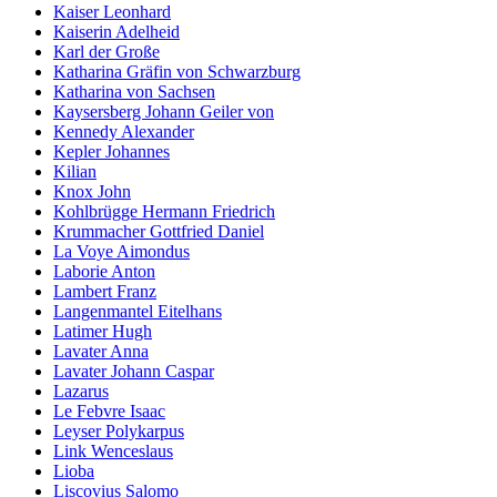
Kaiser Leonhard
Kaiserin Adelheid
Karl der Große
Katharina Gräfin von Schwarzburg
Katharina von Sachsen
Kaysersberg Johann Geiler von
Kennedy Alexander
Kepler Johannes
Kilian
Knox John
Kohlbrügge Hermann Friedrich
Krummacher Gottfried Daniel
La Voye Aimondus
Laborie Anton
Lambert Franz
Langenmantel Eitelhans
Latimer Hugh
Lavater Anna
Lavater Johann Caspar
Lazarus
Le Febvre Isaac
Leyser Polykarpus
Link Wenceslaus
Lioba
Liscovius Salomo