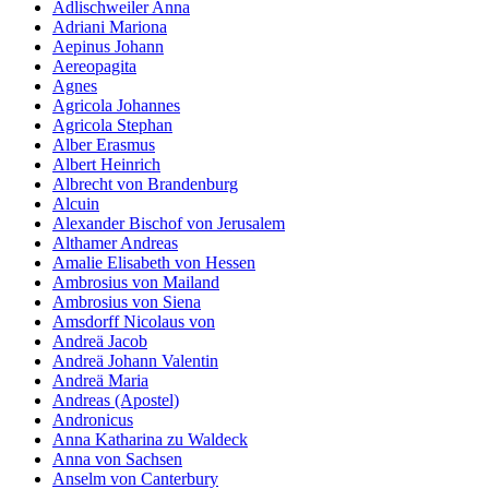
Adlischweiler Anna
Adriani Mariona
Aepinus Johann
Aereopagita
Agnes
Agricola Johannes
Agricola Stephan
Alber Erasmus
Albert Heinrich
Albrecht von Brandenburg
Alcuin
Alexander Bischof von Jerusalem
Althamer Andreas
Amalie Elisabeth von Hessen
Ambrosius von Mailand
Ambrosius von Siena
Amsdorff Nicolaus von
Andreä Jacob
Andreä Johann Valentin
Andreä Maria
Andreas (Apostel)
Andronicus
Anna Katharina zu Waldeck
Anna von Sachsen
Anselm von Canterbury