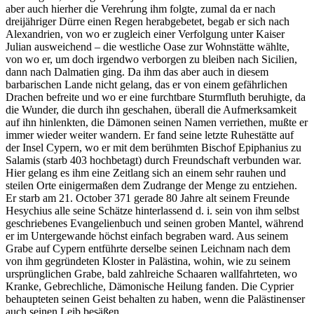
aber auch hierher die Verehrung ihm folgte, zumal da er nach
dreijähriger Dürre einen Regen herabgebetet, begab er sich nach
Alexandrien, von wo er zugleich einer Verfolgung unter Kaiser
Julian ausweichend – die westliche Oase zur Wohnstätte wählte,
von wo er, um doch irgendwo verborgen zu bleiben nach Sicilien,
dann nach Dalmatien ging. Da ihm das aber auch in diesem
barbarischen Lande nicht gelang, das er von einem gefährlichen
Drachen befreite und wo er eine furchtbare Sturmfluth beruhigte, da
die Wunder, die durch ihn geschahen, überall die Aufmerksamkeit
auf ihn hinlenkten, die Dämonen seinen Namen verriethen, mußte er
immer wieder weiter wandern. Er fand seine letzte Ruhestätte auf
der Insel Cypern, wo er mit dem berühmten Bischof Epiphanius zu
Salamis (starb 403 hochbetagt) durch Freundschaft verbunden war.
Hier gelang es ihm eine Zeitlang sich an einem sehr rauhen und
steilen Orte einigermaßen dem Zudrange der Menge zu entziehen.
Er starb am 21. October 371 gerade 80 Jahre alt seinem Freunde
Hesychius alle seine Schätze hinterlassend d. i. sein von ihm selbst
geschriebenes Evangelienbuch und seinen groben Mantel, während
er im Untergewande höchst einfach begraben ward. Aus seinem
Grabe auf Cypern entführte derselbe seinen Leichnam nach dem
von ihm gegründeten Kloster in Palästina, wohin, wie zu seinem
ursprünglichen Grabe, bald zahlreiche Schaaren wallfahrteten, wo
Kranke, Gebrechliche, Dämonische Heilung fanden. Die Cyprier
behaupteten seinen Geist behalten zu haben, wenn die Palästinenser
auch seinen Leib besäßen.