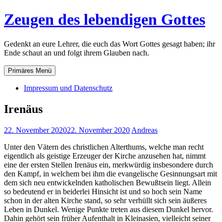
Zum
Zeugen des lebendigen Gottes
Inhalt
springen
Gedenkt an eure Lehrer, die euch das Wort Gottes gesagt haben; ihr
Ende schaut an und folgt ihrem Glauben nach.
Primäres Menü
Impressum und Datenschutz
Irenäus
22. November 2020
22. November 2020
Andreas
Unter den Vätern des christlichen Alterthums, welche man recht
eigentlich als geistige Erzeuger der Kirche anzusehen hat, nimmt
eine der ersten Stellen Irenäus ein, merkwürdig insbesondere durch
den Kampf, in welchem bei ihm die evangelische Gesinnungsart mit
dem sich neu entwickelnden katholischen Bewußtsein liegt. Allein
so bedeutend er in beiderlei Hinsicht ist und so hoch sein Name
schon in der alten Kirche stand, so sehr verhüllt sich sein äußeres
Leben in Dunkel. Wenige Punkte treten aus diesem Dunkel hervor.
Dahin gehört sein früher Aufenthalt in Kleinasien, vielleicht seiner