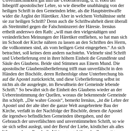
Unverfälschbarkeit gilt ihm die Ueberlieferung, d. h. eben der
Inbegriff apostolischer Lehre, so wie dieselbe unabhängig von der
heiligen Schrift in den Gemeinden lebte, als die Hauptstreitwaffe
wider die Arglist der Häretiker. Aber in welchem Verhältnisse steht
sie zur heiligen Schrift? Denn auch die Schriftwahrheit dient überall
als Streitmittel gegen die Falschmünzerei der Häresie. Irenäus
ertheilt anderswo den Rath: „will man den vielgestaltigen und
veränderlichen Meinungen der Häretiker entfliehen, so hat man sich
im Schooß der Kirche nähren zu lassen an den Schriften des Herrn,
die vollkommen sind, als vom heiligen Geist eingegeben.“ An sich
betrachtet, soll keines dem andern nachstehn. Vielmehr sind Schrift
und Ueberlieferung erst in ihrer höhern Einheit die Grundfeste und
Säule des Glaubens. Beide sind Stimmen aus Einem Mund. Die
apostolische Glaubensüberlieferung trifft man unverfälscht in den
Händen der Bischöfe, deren Reihenfolge ohne Unterbrechung bis
auf die Apostel zurückreicht, und diese Ueberlieferung selbst ist
nichts als die ausgelegte, im Bewußtsein der Gemeinde lebende
Schrift.“ So bewährt sich die Einheit des Glaubens wieder an der
Uebereinstimmung der Quellen, woraus die bekennende Gemeinde
ihn schöpft. „Die wahre Gnosis“, bemerkt Irenäus, „ist die Lehre der
Apostel und der alte über die ganze Welt ausgebreitete Bau der
Kirche, verfaßt in der Nachfolge der Bischöfe, denen die Apostel
die irgendwo befindlichen Gemeinden übergaben, und der
Gebrauch der unverfälschten und unverstümmelten Schrift, so wie
sie sich selbst auslegt, und der Beruf der Liebe, köstlicher als alles