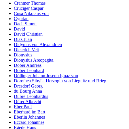
Cranmer Thomas
Cruciger Caspar
Cusa Nikolaus von
Cyprian
Dach Simon
David
David Christian
Diaz Juan
Didymus von Alexandrien
Dieterich Veit
Dionysius
Dionysius Areopagita.
Dober Andreas
Dober Leonhard
Döllinger Johann Joseph Ignaz von
Dorothea Sibylla Herzogin von Liegnitz und Brieg
Dresdorf Georg
du Bourg Anna
Dupre Leonhardus
Dürer Albrecht
Eber Paul
Eberhard im Bart
Eberlin Johannes
Eccard Johannes
Egede Hans