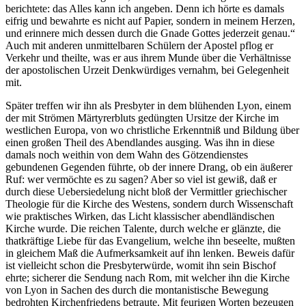
berichtete: das Alles kann ich angeben. Denn ich hörte es damals
eifrig und bewahrte es nicht auf Papier, sondern in meinem Herzen,
und erinnere mich dessen durch die Gnade Gottes jederzeit genau.“
Auch mit anderen unmittelbaren Schülern der Apostel pflog er
Verkehr und theilte, was er aus ihrem Munde über die Verhältnisse
der apostolischen Urzeit Denkwürdiges vernahm, bei Gelegenheit
mit.
Später treffen wir ihn als Presbyter in dem blühenden Lyon, einem
der mit Strömen Märtyrerbluts gedüngten Ursitze der Kirche im
westlichen Europa, von wo christliche Erkenntniß und Bildung über
einen großen Theil des Abendlandes ausging. Was ihn in diese
damals noch weithin von dem Wahn des Götzendienstes
gebundenen Gegenden führte, ob der innere Drang, ob ein äußerer
Ruf: wer vermöchte es zu sagen? Aber so viel ist gewiß, daß er
durch diese Uebersiedelung nicht bloß der Vermittler griechischer
Theologie für die Kirche des Westens, sondern durch Wissenschaft
wie praktisches Wirken, das Licht klassischer abendländischen
Kirche wurde. Die reichen Talente, durch welche er glänzte, die
thatkräftige Liebe für das Evangelium, welche ihn beseelte, mußten
in gleichem Maß die Aufmerksamkeit auf ihn lenken. Beweis dafür
ist vielleicht schon die Presbyterwürde, womit ihn sein Bischof
ehrte; sicherer die Sendung nach Rom, mit welcher ihn die Kirche
von Lyon in Sachen des durch die montanistische Bewegung
bedrohten Kirchenfriedens betraute. Mit feurigen Worten bezeugen