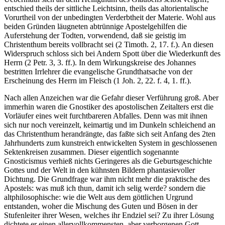
entschied theils der sittliche Leichtsinn, theils das altorientalische
Vorurtheil von der unbedingten Verderbtheit der Materie. Wohl aus
beiden Gründen läugneten abtrünnige Apostelgehilfen die
Auferstehung der Todten, vorwendend, daß sie geistig im
Christenthum bereits vollbracht sei (2 Timoth. 2, 17. f.). An diesen
Widerspruch schloss sich bei Andern Spott über die Wiederkunft des
Herrn (2 Petr. 3, 3. ff.). In dem Wirkungskreise des Johannes
bestritten Irrlehrer die evangelische Grundthatsache von der
Erscheinung des Herrn im Fleisch (1 Joh. 2, 22. f. 4, 1. ff.).
Nach allen Anzeichen war die Gefahr dieser Verführung groß. Aber
immerhin waren die Gnostiker des apostolischen Zeitalters erst die
Vorläufer eines weit furchtbareren Abfalles. Denn was mit ihnen
sich nur noch vereinzelt, keimartig und im Dunkeln schleichend an
das Christenthum herandrängte, das faßte sich seit Anfang des 2ten
Jahrhunderts zum kunstreich entwickelten System in geschlossenen
Sektenkreisen zusammen. Dieser eigentlich sogenannte
Gnosticismus verhieß nichts Geringeres als die Geburtsgeschichte
Gottes und der Welt in den kühnsten Bildern phantasievoller
Dichtung. Die Grundfrage war ihm nicht mehr die praktische des
Apostels: was muß ich thun, damit ich selig werde? sondern die
altphilosophische: wie die Welt aus dem göttlichen Urgrund
entstanden, woher die Mischung des Guten und Bösen in der
Stufenleiter ihrer Wesen, welches ihr Endziel sei? Zu ihrer Lösung
dichtete er einen allervollkommensten, aber verborgenen Gott,