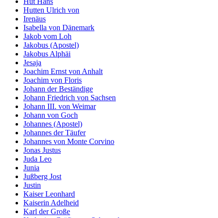
Hut Hans
Hutten Ulrich von
Irenäus
Isabella von Dänemark
Jakob vom Loh
Jakobus (Apostel)
Jakobus Alphäi
Jesaja
Joachim Ernst von Anhalt
Joachim von Floris
Johann der Beständige
Johann Friedrich von Sachsen
Johann III. von Weimar
Johann von Goch
Johannes (Apostel)
Johannes der Täufer
Johannes von Monte Corvino
Jonas Justus
Juda Leo
Junia
Jußberg Jost
Justin
Kaiser Leonhard
Kaiserin Adelheid
Karl der Große