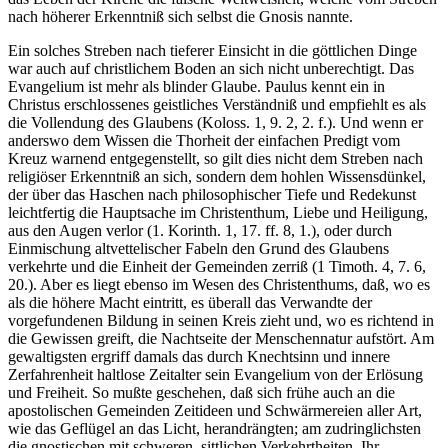
nach höherer Erkenntniß sich selbst die Gnosis nannte.
Ein solches Streben nach tieferer Einsicht in die göttlichen Dinge
war auch auf christlichem Boden an sich nicht unberechtigt. Das
Evangelium ist mehr als blinder Glaube. Paulus kennt ein in
Christus erschlossenes geistliches Verständniß und empfiehlt es als
die Vollendung des Glaubens (Koloss. 1, 9. 2, 2. f.). Und wenn er
anderswo dem Wissen die Thorheit der einfachen Predigt vom
Kreuz warnend entgegenstellt, so gilt dies nicht dem Streben nach
religiöser Erkenntniß an sich, sondern dem hohlen Wissensdünkel,
der über das Haschen nach philosophischer Tiefe und Redekunst
leichtfertig die Hauptsache im Christenthum, Liebe und Heiligung,
aus den Augen verlor (1. Korinth. 1, 17. ff. 8, 1.), oder durch
Einmischung altvettelischer Fabeln den Grund des Glaubens
verkehrte und die Einheit der Gemeinden zerriß (1 Timoth. 4, 7. 6,
20.). Aber es liegt ebenso im Wesen des Christenthums, daß, wo es
als die höhere Macht eintritt, es überall das Verwandte der
vorgefundenen Bildung in seinen Kreis zieht und, wo es richtend in
die Gewissen greift, die Nachtseite der Menschennatur aufstört. Am
gewaltigsten ergriff damals das durch Knechtsinn und innere
Zerfahrenheit haltlose Zeitalter sein Evangelium von der Erlösung
und Freiheit. So mußte geschehen, daß sich frühe auch an die
apostolischen Gemeinden Zeitideen und Schwärmereien aller Art,
wie das Geflügel an das Licht, herandrängten; am zudringlichsten
die gnostischen mit schweren, sittlichen Verkehrtheiten. Ihr