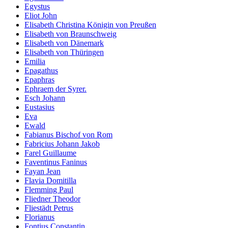
Egystus
Eliot John
Elisabeth Christina Königin von Preußen
Elisabeth von Braunschweig
Elisabeth von Dänemark
Elisabeth von Thüringen
Emilia
Epagathus
Epaphras
Ephraem der Syrer.
Esch Johann
Eustasius
Eva
Ewald
Fabianus Bischof von Rom
Fabricius Johann Jakob
Farel Guillaume
Faventinus Faninus
Fayan Jean
Flavia Domitilla
Flemming Paul
Fliedner Theodor
Fliestädt Petrus
Florianus
Fontius Constantin