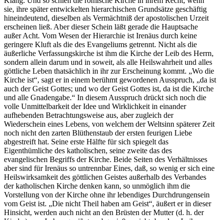
Klang. Und so schien die römische Kirche in ihrem Recht, wenn
sie, ihre später entwickelten hierarchischen Grundsätze geschäftig
hineindeutend, dieselben als Vermächtniß der apostolischen Urzeit
erscheinen ließ. Aber dieser Schein läßt gerade die Hauptsache
außer Acht. Vom Wesen der Hierarchie ist Irenäus durch keine
geringere Kluft als die des Evangeliums getrennt. Nicht als die
äußerliche Verfassungskirche ist ihm die Kirche der Leib des Herrn,
sondern allein darum und in soweit, als alle Heilswahrheit und alles
göttliche Leben thatsächlich in ihr zur Erscheinung kommt. „Wo die
Kirche ist“, sagt er in einem berühmt gewordenen Ausspruch, „da ist
auch der Geist Gottes; und wo der Geist Gottes ist, da ist die Kirche
und alle Gnadengabe.“ In diesem Ausspruch drückt sich noch die
volle Unmittelbarkeit der Idee und Wirklichkeit in einander
aufhebenden Betrachtungsweise aus, aber zugleich der
Wiederschein eines Lebens, von welchem der Weltsinn späterer Zeit
noch nicht den zarten Blüthenstaub der ersten feurigen Liebe
abgestreift hat. Seine erste Hälfte für sich spiegelt das
Eigenthümliche des katholischen, seine zweite das des
evangelischen Begriffs der Kirche. Beide Seiten des Verhältnisses
aber sind für Irenäus so untrennbar Eines, daß, so wenig er sich eine
Heilswirksamkeit des göttlichen Geistes außerhalb des Verbandes
der katholischen Kirche denken kann, so unmöglich ihm die
Vorstellung von der Kirche ohne ihr lebendiges Durchdrungensein
vom Geist ist. „Die nicht Theil haben am Geist“, äußert er in dieser
Hinsicht, werden auch nicht an den Brüsten der Mutter (d. h. der