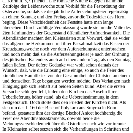
(1 Korinth. 5,7.) hielten. Die römische Kirche dagegen nahm die
Zeitfolge der Leidenswoche zum Vorbild für die Festordnung der
Osterwoche, so daß sie die jährliche Auferstehungsfeier regelmäßig
an einem Sonntag und den Freitag zuvor die Todesfeier des Herrn
beging. Diese Verschiedenheit der Festsitte hatte man lange
übersehen. Durch zufällige Veranlassung wurde sie um die Mitte des
2ten Jahrhunderts der Gegenstand öffentlicher Aufmerksamkeit. Die
Abendländer machten den Kleinasiaten zum Vorwurf, daß sie wider
das allgemeine Herkommen mit ihrer Passahmahlzeit das Fasten der
Kreuzigungswoche noch vor dem Auferstehungstag unterbrachen,
und noch mehr, daß sie die Auferstehungsfeier je nach der Ordnung
des jüdischen Kalenders auch auf einen andern Tag, als den Sonntag
fallen ließen. Der tiefere Gedanke war wohl schon damals der
Wunsch, daß, wie die Erlösung eine einige, so auch die Feier des
kirchlichen Hauptfestes von der Gesammtheit der Christen an einem
und demselben Tage begangen werden möchte. Das Verlangen nach
Einigung gab sich lebhaft auf beiden Seiten kund. Aber die ersten
Versuche schlugen fehl, indem den Kirchen das Ansehn ihrer
Ueberlieferung höher stand, als die Uebereinstimmung in dem
Festgebrauch. Doch störte dies den Frieden der Kirchen nicht. Als
sich um das J. 160 der Bischof Polykarp aus Smyrna in Rom
befand, gestattete ihm der dortige Bischof Anicet hochherzig die
Feier des Abendmahlssakraments, obwohl beide die
Meinungsverschiedenheit über die Osterfeier nach wie vor trennte.
In Kleinasien selbst setzten sich die Verhandlungen in Schriften und