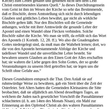
Kirche) zum Leben genährt und genießen nicht den dem Leib
Christi entströmenden klarsten Quell.“ Ja dieses Durchdrungensein
vom Geist ist ihm im Wesen der Kirche so sehr das Bestimmende,
daß er Bischöfe, deren Amtsstellung sich nicht durch lebendigen
Glauben und göttliches Leben bewährt, gar nicht als wirkliche
Bischöfe gelten läßt. Nur den Bischöfen soll die Gemeinde
anhangen, welche mit ihrer Amtswürde die gesunde Lehre der
Apostel und einen Wandel ohne Flecken verbinden. Solche
Bischöfe nährt die Kirche. Wo man sie trifft, da erfüllt sich das Wort
des Apostels (1 Korinth. 12, 28. ff.). Wo also die Gnadengaben
Gottes niedergelegt sind, da muß man die Wahrheit lernen; dort, wo
die von den Aposteln herstammende Abfolge der Kirche und
tadelloser Wandel und die unverfälschte Lehre besteht. Sie
bewahren unsern Glauben an den Einen Gott der Alles erschaffen
hat; sie wahren die Liebe gegen den Sohn Gottes, der so große
Veranstaltungen zu unserm Heil getroffen hat; sie legen uns die
Schrift ohne Gefahr aus.“
Diesen Grundsätzen entsprach die That. Den Anlaß sie auf
ruhmwürdige Weise zu bewähren, gab ein Streit über die Zeit der
Osterfeier. Seit Alters hatten die Gemeinden Kleinasiens die Sitte
beobachtet, daß sie alljährlich am Abend desselbigen Tages, an
welchem die Juden nach gesetzlicher Vorschrift die Passahlämmer
schlachteten (d. h. am 14ten des Monats Nisan), ein Mahl zur
Erinnerung an den Opfertod Christi als des wahren Passahlammes