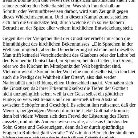
Irenäus konnte sich das Wesen des Gnosticismus zunächst allein von
seiner zerstörenden Seite darstellen. Was sich ihm deshalb an
Schrift- oder Vernunftbeweisen darbot, wird zum Zeugniß gegen
dieses Widerchristenthum. Und in diesem Kampf zumeist stellten
sich ihm die Grundsätze fest, durch welche er in so vielfachem
Betracht an der Spitze aller weitern kirchlichen Entwickelung steht.
Gegenüber der Vielgetheiltheit der Gnostiker erhebt ihn schon die
Einmüthigkeit des kirchlichen Bekenntnisses. „Die Sprachen in der
Welt sind ungleich, aber die Ueberlieferung ist ist eine und dieselbe.
Man trifft keinerlei Verschiedenheit des Glaubens oder der Lehre bei
den Kirchen in Deutschland, in Spanien, bei den Celten, im Orient,
oder wo die Kirchen im Mittelpunkt der Welt begründet sind.
Vielmehr wie die Sonne in der Welt eine und dieselbe ist, so leuchtet
auch die Predigt der Wahrheit aller Orten“, also daß weder
Nationalität noch Bildung einen Unterschied macht. Vermaßen sich
die Gnostiker, daß ihrer Erkenntniß selbst die Tiefen der Gottheit
nicht unzugänglich seien, weil ja der Geist selbst ein göttlicher
Funke; so verweist Irenäus auf den unermeßlichen Abstand
zwischen Schöpfer und Geschöpf. Es scheint ihm rathsamer, daß der
Mensch, bei geringem Wissen durch die Liebe Gott nahe komme,
denn bei vielem Wissen sich dem Frevel der Lästerung des Herrn
aussetzt, und nichts Anderes wissen wolle, als Jesus Christus den
Sohn Gottes und Gekreuzigten, denn daß er durch spitzfindige
Fragen in Ruhelosigkeit verfalle.“ Was in den Bereich der sinnlichen