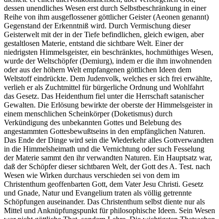
dessen unendliches Wesen erst durch Selbstbeschränkung in einer
Reihe von ihm ausgeflossener göttlicher Geister (Aeonen genannt)
Gegenstand der Erkenntniß wird. Durch Vermischung dieser
Geisterwelt mit der in der Tiefe befindlichen, gleich ewigen, aber
gestaltlosen Materie, entstand die sichtbare Welt. Einer der
niedrigsten Himmelsgeister, ein beschränktes, hochmüthiges Wesen,
wurde der Weltschöpfer (Demiurg), indem er die ihm inwohnenden
oder aus der höhern Welt empfangenen göttlichen Ideen dem
Weltstoff eindrückte. Dem Judenvolk, welches er sich frei erwählte,
verlieh er als Zuchtmittel für bürgerliche Ordnung und Wohlfahrt
das Gesetz. Das Heidenthum fiel unter die Herrschaft satanischer
Gewalten. Die Erlösung bewirkte der oberste der Himmelsgeister in
einem menschlichen Scheinkörper (Doketismus) durch
Verkündigung des unbekannten Gottes und Belebung des
angestammten Gottesbewußtseins in den empfänglichen Naturen.
Das Ende der Dinge wird sein die Wiederkehr alles Gottverwandten
in die Himmelsheimath und die Vernichtung oder such Fesselung
der Materie sammt den ihr verwandten Naturen. Ein Hauptsatz war,
daß der Schöpfer dieser sichtbaren Welt, der Gott des A. Test. nach
Wesen wie Wirken durchaus verschieden sei von dem im
Christenthum geoffenbarten Gott, dem Vater Jesu Christi. Gesetz
und Gnade, Natur und Evangelium traten als völlig getrennte
Schöpfungen auseinander. Das Christenthum selbst diente nur als
Mittel und Anknüpfungspunkt für philosophische Ideen. Sein Wesen