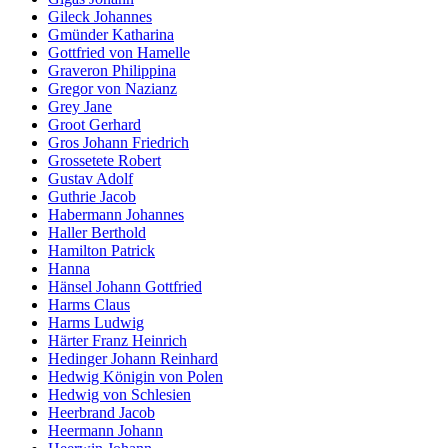
Gileck Johannes
Gmünder Katharina
Gottfried von Hamelle
Graveron Philippina
Gregor von Nazianz
Grey Jane
Groot Gerhard
Gros Johann Friedrich
Grossetete Robert
Gustav Adolf
Guthrie Jacob
Habermann Johannes
Haller Berthold
Hamilton Patrick
Hanna
Hänsel Johann Gottfried
Harms Claus
Harms Ludwig
Härter Franz Heinrich
Hedinger Johann Reinhard
Hedwig Königin von Polen
Hedwig von Schlesien
Heerbrand Jacob
Heermann Johann