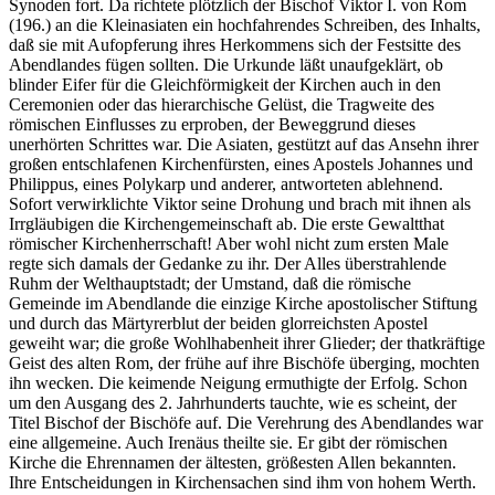
Synoden fort. Da richtete plötzlich der Bischof Viktor I. von Rom
(196.) an die Kleinasiaten ein hochfahrendes Schreiben, des Inhalts,
daß sie mit Aufopferung ihres Herkommens sich der Festsitte des
Abendlandes fügen sollten. Die Urkunde läßt unaufgeklärt, ob
blinder Eifer für die Gleichförmigkeit der Kirchen auch in den
Ceremonien oder das hierarchische Gelüst, die Tragweite des
römischen Einflusses zu erproben, der Beweggrund dieses
unerhörten Schrittes war. Die Asiaten, gestützt auf das Ansehn ihrer
großen entschlafenen Kirchenfürsten, eines Apostels Johannes und
Philippus, eines Polykarp und anderer, antworteten ablehnend.
Sofort verwirklichte Viktor seine Drohung und brach mit ihnen als
Irrgläubigen die Kirchengemeinschaft ab. Die erste Gewaltthat
römischer Kirchenherrschaft! Aber wohl nicht zum ersten Male
regte sich damals der Gedanke zu ihr. Der Alles überstrahlende
Ruhm der Welthauptstadt; der Umstand, daß die römische
Gemeinde im Abendlande die einzige Kirche apostolischer Stiftung
und durch das Märtyrerblut der beiden glorreichsten Apostel
geweiht war; die große Wohlhabenheit ihrer Glieder; der thatkräftige
Geist des alten Rom, der frühe auf ihre Bischöfe überging, mochten
ihn wecken. Die keimende Neigung ermuthigte der Erfolg. Schon
um den Ausgang des 2. Jahrhunderts tauchte, wie es scheint, der
Titel Bischof der Bischöfe auf. Die Verehrung des Abendlandes war
eine allgemeine. Auch Irenäus theilte sie. Er gibt der römischen
Kirche die Ehrennamen der ältesten, größesten Allen bekannten.
Ihre Entscheidungen in Kirchensachen sind ihm von hohem Werth.