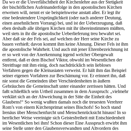
Da wo er die Unverfälschtheit der Kirchenlehre aus der Stetigkeit
der bischöflichen Aufeinanderfolge in den apostolischen Kirchen
erweisen will, nennt er sie beispielsweise anstatt aller. Er legt ihr
eine bedeutendere Ursprünglichkeit (oder nach anderer Deutung,
einen ansehnlichern Vorrang) bei, und ist der Ueberzeugung, daß
eben deshalb alle übrigen Kirchen mit ihr übereinstimmen müßten,
weil stets in ihr die apostolische Ueberlieferung treu bewahrt sei.
Aber daß sie der Fels sei, auf welchen der Herr seine Kirche zu
bauen verhieß; davon kommt ihm keine Ahnung. Dieser Fels ist ihm
die apostolische Wahrheit. Und auch mit jener Ehrenbezeichnung ist
er so weit von der Anerkennung irgend welcher Obergewalt
entfernt, daß er dem Bischof Viktor, obwohl im Wesentlichen der
Streitfrage mit ihm einig, doch nachdrücklich sein liebloses
Verfahren gegen die Kleinasiaten verweist. Er hält ihm das Beispiel
seiner eigenen Vorfahren zur Beschämung vor. Er erinnert ihn, daß
nie sonst die Gemeinden über Verschiedenheiten in äußern
Gebräuchen die Gemeinschaft unter einander zerrissen hätten. Und
faßt schließlich sein Urtheil zusammen in dem Ausspruch: „vielmehr
verklärt sich an der Abweichung in der Sitte die Einheit des
Glaubens!“ So wenig wußten damals noch die treuesten Verehrer
Rom’s von einem Kirchenprimat seines Bischofs! So hoch stand
Irenäus über Menschenfurcht und Menschenrücksicht hinaus! In so
herrlicher Weise vereinigte sich Geistesfreiheit mit Entschiedenheit
im Wesentlichen bei ihm! Schon dieser Eine Ausspruch erwirbt ihm
seine Stelle unter den Glaubensverwandten und Altvordern des