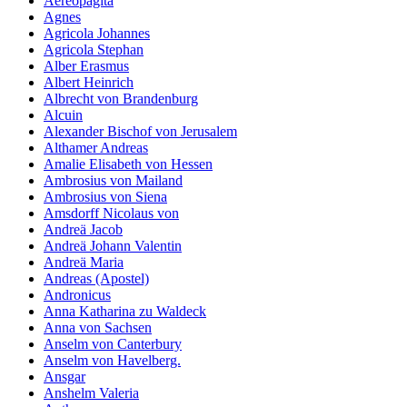
Aereopagita
Agnes
Agricola Johannes
Agricola Stephan
Alber Erasmus
Albert Heinrich
Albrecht von Brandenburg
Alcuin
Alexander Bischof von Jerusalem
Althamer Andreas
Amalie Elisabeth von Hessen
Ambrosius von Mailand
Ambrosius von Siena
Amsdorff Nicolaus von
Andreä Jacob
Andreä Johann Valentin
Andreä Maria
Andreas (Apostel)
Andronicus
Anna Katharina zu Waldeck
Anna von Sachsen
Anselm von Canterbury
Anselm von Havelberg.
Ansgar
Anshelm Valeria