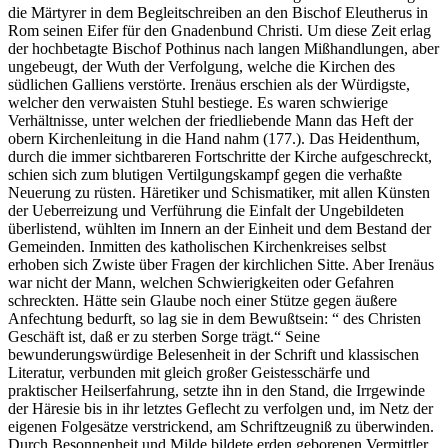
die Märtyrer in dem Begleitschreiben an den Bischof Eleutherus in
Rom seinen Eifer für den Gnadenbund Christi. Um diese Zeit erlag
der hochbetagte Bischof Pothinus nach langen Mißhandlungen, aber
ungebeugt, der Wuth der Verfolgung, welche die Kirchen des
südlichen Galliens verstörte. Irenäus erschien als der Würdigste,
welcher den verwaisten Stuhl bestiege. Es waren schwierige
Verhältnisse, unter welchen der friedliebende Mann das Heft der
obern Kirchenleitung in die Hand nahm (177.). Das Heidenthum,
durch die immer sichtbareren Fortschritte der Kirche aufgeschreckt,
schien sich zum blutigen Vertilgungskampf gegen die verhaßte
Neuerung zu rüsten. Häretiker und Schismatiker, mit allen Künsten
der Ueberreizung und Verführung die Einfalt der Ungebildeten
überlistend, wühlten im Innern an der Einheit und dem Bestand der
Gemeinden. Inmitten des katholischen Kirchenkreises selbst
erhoben sich Zwiste über Fragen der kirchlichen Sitte. Aber Irenäus
war nicht der Mann, welchen Schwierigkeiten oder Gefahren
schreckten. Hätte sein Glaube noch einer Stütze gegen äußere
Anfechtung bedurft, so lag sie in dem Bewußtsein: “ des Christen
Geschäft ist, daß er zu sterben Sorge trägt.“ Seine
bewunderungswürdige Belesenheit in der Schrift und klassischen
Literatur, verbunden mit gleich großer Geistesschärfe und
praktischer Heilserfahrung, setzte ihn in den Stand, die Irrgewinde
der Häresie bis in ihr letztes Geflecht zu verfolgen und, im Netz der
eigenen Folgesätze verstrickend, am Schriftzeugniß zu überwinden.
Durch Besonnenheit und Milde bildete erden geborenen Vermittler