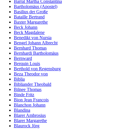
Barral Martha Constantina
Bartholomäus (Apostel)
Basilius der Große
Bataille Bertrand
Baxter Margarethe
Beck Johann
Beck Magdalene
Benedikt von Nursia
Bengel Johann Albrecht
Bernhard Thomas
Bernhardi Bartholomäus
Bernward
Berquin Louis
Berthold von Regensburg
Beza Theodor von
Biblia
Bibliander Theobald
Bilnee Thomas
Binde Fritz
Bion Jean Francois
Blanchon Johann
Blandina
Blarer Ambrosius
Blarer Margarethe
Blaurock Jörg