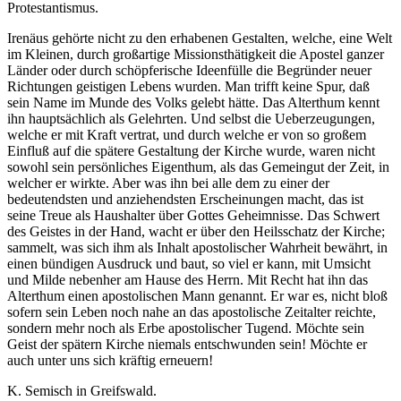
Protestantismus.
Irenäus gehörte nicht zu den erhabenen Gestalten, welche, eine Welt
im Kleinen, durch großartige Missionsthätigkeit die Apostel ganzer
Länder oder durch schöpferische Ideenfülle die Begründer neuer
Richtungen geistigen Lebens wurden. Man trifft keine Spur, daß
sein Name im Munde des Volks gelebt hätte. Das Alterthum kennt
ihn hauptsächlich als Gelehrten. Und selbst die Ueberzeugungen,
welche er mit Kraft vertrat, und durch welche er von so großem
Einfluß auf die spätere Gestaltung der Kirche wurde, waren nicht
sowohl sein persönliches Eigenthum, als das Gemeingut der Zeit, in
welcher er wirkte. Aber was ihn bei alle dem zu einer der
bedeutendsten und anziehendsten Erscheinungen macht, das ist
seine Treue als Haushalter über Gottes Geheimnisse. Das Schwert
des Geistes in der Hand, wacht er über den Heilsschatz der Kirche;
sammelt, was sich ihm als Inhalt apostolischer Wahrheit bewährt, in
einen bündigen Ausdruck und baut, so viel er kann, mit Umsicht
und Milde nebenher am Hause des Herrn. Mit Recht hat ihn das
Alterthum einen apostolischen Mann genannt. Er war es, nicht bloß
sofern sein Leben noch nahe an das apostolische Zeitalter reichte,
sondern mehr noch als Erbe apostolischer Tugend. Möchte sein
Geist der spätern Kirche niemals entschwunden sein! Möchte er
auch unter uns sich kräftig erneuern!
K. Semisch in Greifswald.