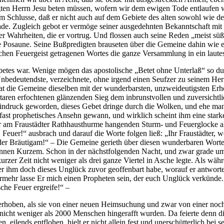
ten Herrn Jesu beten müssen, wofern wir dem ewigen Tode entlaufen w
dem Schlusse, daß er nicht auch auf dem Gebiete des alten sowohl wie d
de. Zugleich gebot er vermöge seiner ausgedehnten Bekanntschaft mit
 Wahrheiten, die er vortrug. Und flossen auch seine Reden „meist süß
e Posaune. Seine Bußpredigten brauseten über die Gemeine dahin wie e
ichen Feuergeist getragenen Wortes die ganze Versammlung in ein laut
ebetes war. Wenige mögen das apostolische „Betet ohne Unterlaß“ so d
Unbedeutendste, verzeichnete, ohne irgend einen Seufzer zu seinem He
at die Gemeine dieselben mit der wunderbarsten, unzweideutigsten Erh
taren erfochtenen glänzenden Sieg dem inbrunstvollen und zuversichtl
druck geworden, dieses Gebet dringe durch die Wolken, und ehe man sic
 fast prophetisches Ansehn gewann, und wirklich scheint ihm eine stark
der am Fraustädter Rathhausthurme hangenden Sturm- und Feuerglocke als 
, Feuer!“ ausbrach und darauf die Worte folgen ließ: „Ihr Fraustädter
der Bräutigam!“ – Die Gemeine gerieth über diesen wunderbaren Worten i
binnen Kurzem. Schon in der nächstfolgenden Nacht, und zwar grade um
rzer Zeit nicht weniger als drei ganze Viertel in Asche legte. Als wäh
er ihm doch dieses Unglück zuvor geoffenbart habe, worauf er antwort
mermehr lasse Er mich einen Propheten sein, der euch Unglück verkün
sche Feuer ergreife!“ –
 erhoben, als sie von einer neuen Heimsuchung und zwar von einer noc
t nicht weniger als 2000 Menschen hingerafft wurden. Da feierte denn d
, eilends entflohen, hielt er nicht allein fest und unerschütterlich b