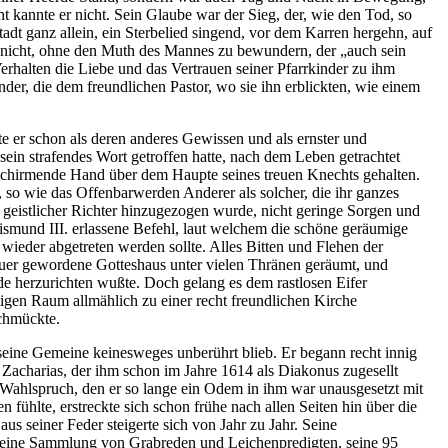
kannte er nicht. Sein Glaube war der Sieg, der, wie den Tod, so
dt ganz allein, ein Sterbelied singend, vor dem Karren hergehn, auf
 nicht, ohne den Muth des Mannes zu bewundern, der „auch sein
erhalten die Liebe und das Vertrauen seiner Pfarrkinder zu ihm
der, die dem freundlichen Pastor, wo sie ihn erblickten, wie einem
e er schon als deren anderes Gewissen und als ernster und
sein strafendes Wort getroffen hatte, nach dem Leben getrachtet
 schirmende Hand über dem Haupte seines treuen Knechts gehalten.
, so wie das Offenbarwerden Anderer als solcher, die ihr ganzes
eistlicher Richter hinzugezogen wurde, nicht geringe Sorgen und
smund III. erlassene Befehl, laut welchem die schöne geräumige
n wieder abgetreten werden sollte. Alles Bitten und Flehen der
euer gewordene Gotteshaus unter vielen Thränen geräumt, und
 herzurichten wußte. Doch gelang es dem rastlosen Eifer
tigen Raum allmählich zu einer recht freundlichen Kirche
schmückte.
h seine Gemeine keinesweges unberührt blieb. Er begann recht innig
 Zacharias, der ihm schon im Jahre 1614 als Diakonus zugesellt
in Wahlspruch, den er so lange ein Odem in ihm war unausgesetzt mit
 fühlte, erstreckte sich schon frühe nach allen Seiten hin über die
us seiner Feder steigerte sich von Jahr zu Jahr. Seine
“, eine Sammlung von Grabreden und Leichenpredigten, seine 95