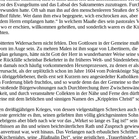
t des Evangeliums und das Labsal des Sakramentes zuzutragen. Furcht 
rwunden hatte. Oft sah man ihn auf den menschenleeren Straßen der Sta
hof führte. Wer dann ihm etwa begegnete, wich erschrocken aus, aber
n dem Herrn empfangen hatte.“ In welchem Maaße dies sein pastorales V
r, wo er erschien, willkommen geheißen, und sonderlich waren es die Kin
hten.
itterten Widersachern nicht fehlen. Den Gottlosen in der Gemeine mußt
Dorn im Auge sein. Zu mehren Malen ist ihm sogar von Libertinern, die 
plan gelungen, hätte nicht Gott der Herr in wunderbarster Weise seine
he Rückfälle scheinbar Bekehrter in ihr früheres Welt- und Sündenleben
n damals noch häufig vorkommenden Hexenprozessen, zu denen er als g
rsacht, als der urplötzlich schon im Jahre 1604 vom Polenkönige Sigi
s übriggebliebener, theils erst seit Kurzem neu angesiedelter Katholike
 Forderung blieb fruchtlos, und so wurde denn das der Gemeine so th
derstoßende Bürgerwohnungen nach Durchbrechung ihrer Zwischenwände
eit, und durch veranstaltete Collekten in der Nähe und Ferne den dürf
eine mit dem lieblichen und sinnigen Namen des „Krippleins Christi“ 
ollen dreißigjährigen Krieges, von dessen vielgestaltigen Schrecken auc
te gereichte es ihm, seinen geliebten ihm völlig gleichgesinnten Sohn
Uebrigens aber blieb nach wie vor das „Wirket so lange es Tag ist!“ se
rfnissen an ihn und seinen beichtväterlichen Rath und Zuspruch gewiesen
anvertraut war, weit hinaus. Das Verlangen nach erbaulichen Schriften a
 Kirchenjahrs, seine „Blaßnalin Dei“, seine geistlichen „Trauerbinden