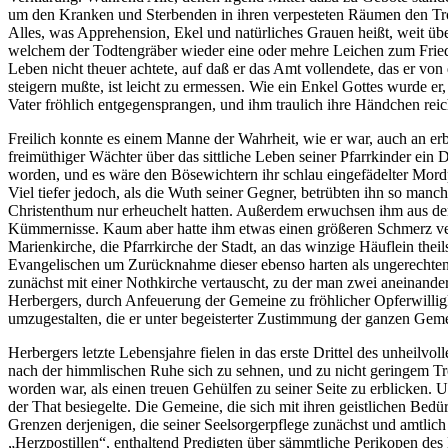
um den Kranken und Sterbenden in ihren verpesteten Räumen den Tros
Alles, was Apprehension, Ekel und natürliches Grauen heißt, weit übe
welchem der Todtengräber wieder eine oder mehre Leichen zum Fried
Leben nicht theuer achtete, auf daß er das Amt vollendete, das er vo
steigern mußte, ist leicht zu ermessen. Wie ein Enkel Gottes wurde e
Vater fröhlich entgegensprangen, und ihm traulich ihre Händchen reic
Freilich konnte es einem Manne der Wahrheit, wie er war, auch an erb
freimüthiger Wächter über das sittliche Leben seiner Pfarrkinder ein 
worden, und es wäre den Bösewichtern ihr schlau eingefädelter Mord
Viel tiefer jedoch, als die Wuth seiner Gegner, betrübten ihn so manc
Christenthum nur erheuchelt hatten. Außerdem erwuchsen ihm aus de
Kümmernisse. Kaum aber hatte ihm etwas einen größeren Schmerz veru
Marienkirche, die Pfarrkirche der Stadt, an das winzige Häuflein theil
Evangelischen um Zurücknahme dieser ebenso harten als ungerechten
zunächst mit einer Nothkirche vertauscht, zu der man zwei aneinan
Herbergers, durch Anfeuerung der Gemeine zu fröhlicher Opferwilligk
umzugestalten, die er unter begeisterter Zustimmung der ganzen Gem
Herbergers letzte Lebensjahre fielen in das erste Drittel des unheilv
nach der himmlischen Ruhe sich zu sehnen, und zu nicht geringem Tros
worden war, als einen treuen Gehülfen zu seiner Seite zu erblicken. 
der That besiegelte. Die Gemeine, die sich mit ihren geistlichen Bedü
Grenzen derjenigen, die seiner Seelsorgerpflege zunächst und amtlich 
„Herzpostillen“, enthaltend Predigten über sämmtliche Perikopen des