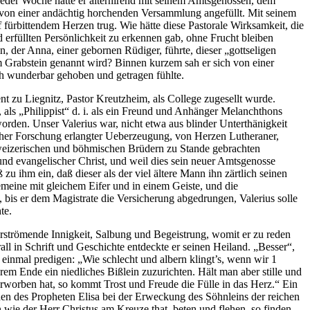
jeder Woche hatte er alternirend mit seinem Amtsgenossen, dem
in von einer andächtig horchenden Versammlung angefüllt. Mit seinem
uf fürbittendem Herzen trug. Wie hätte diese Pastorale Wirksamkeit, die
erfüllten Persönlichkeit zu erkennen gab, ohne Frucht bleiben
n, der Anna, einer gebornen Rüdiger, führte, dieser „gottseligen
em Grabstein genannt wird? Binnen kurzem sah er sich von einer
ich wunderbar gehoben und getragen fühlte.
t zu Liegnitz, Pastor Kreutzheim, als College zugesellt wurde.
als „Philippist“ d. i. als ein Freund und Anhänger Melanchthons
orden. Unser Valerius war, nicht etwa aus blinder Unterthänigkeit
ischer Forschung erlangter Ueberzeugung, von Herzen Lutheraner,
weizerischen und böhmischen Brüdern zu Stande gebrachten
und evangelischer Christ, und weil dies sein neuer Amtsgenosse
 zu ihm ein, daß dieser als der viel ältere Mann ihn zärtlich seinen
emeine mit gleichem Eifer und in einem Geiste, und die
bis er dem Magistrate die Versicherung abgedrungen, Valerius solle
te.
rströmende Innigkeit, Salbung und Begeistrung, womit er zu reden
ll in Schrift und Geschichte entdeckte er seinen Heiland. „Besser“,
. einmal predigen: „Wie schlecht und albern klingt’s, wenn wir 1
em Ende ein niedliches Bißlein zuzurichten. Hält man aber stille und
rworben hat, so kommt Trost und Freude die Fülle in das Herz.“ Ein
en des Propheten Elisa bei der Erweckung des Söhnleins der reichen
 wie der Herr Christus am Kreuze that, beten und flehen, so finden