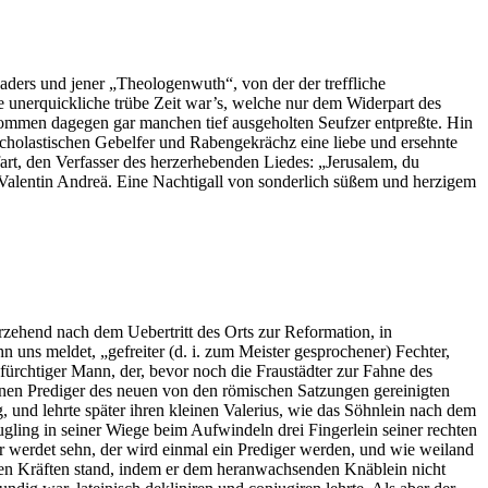
aders und jener „Theologenwuth“, von der der treffliche
 unerquickliche trübe Zeit war’s, welche nur dem Widerpart des
rommen dagegen gar manchen tief ausgeholten Seufzer entpreßte. Hin
scholastischen Gebelfer und Rabengekrächz eine liebe und ersehnte
t, den Verfasser des herzerhebenden Liedes: „Jerusalem, du
Valentin Andreä. Eine Nachtigall von sonderlich süßem und herzigem
rzehend nach dem Uebertritt des Orts zur Reformation, in
 uns meldet, „gefreiter (d. i. zum Meister gesprochener) Fechter,
fürchtiger Mann, der, bevor noch die Fraustädter zur Fahne des
inen Prediger des neuen von den römischen Satzungen gereinigten
 und lehrte später ihren kleinen Valerius, wie das Söhnlein nach dem
ugling in seiner Wiege beim Aufwindeln drei Fingerlein seiner rechten
hr werdet sehn, der wird einmal ein Prediger werden, und wie weiland
inen Kräften stand, indem er dem heranwachsenden Knäblein nicht