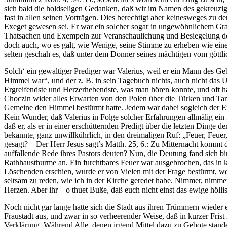
sich bald die holdseligen Gedanken, daß wir im Namen des gekreuzig
fast in allen seinen Vorträgen. Dies berechtigt aber keinesweges zu 
Exeget gewesen sei. Er war ein solcher sogar in ungewöhnlichem Gra
Thatsachen und Exempeln zur Veranschaulichung und Besiegelung der
doch auch, wo es galt, wie Wenige, seine Stimme zu erheben wie ein
selten geschah es, daß unter dem Donner seines mächtigen vom göttl
Solch‘ ein gewaltiger Prediger war Valerius, weil er ein Mann des G
Himmel war“, und der z. B. in sein Tagebuch nichts, auch nicht das 
Ergreifendste und Herzerhebendste, was man hören konnte, und oft h
Choczin wider alles Erwarten von den Polen über die Türken und Tar
Gemeine den Himmel bestürmt hatte. Jedem war dabei sogleich der Ein
Kein Wunder, daß Valerius in Folge solcher Erfahrungen allmälig ein
daß er, als er in einer erschütternden Predigt über die letzten Dinge 
bekannte, ganz unwillkührlich, in den dreimaligen Ruf: „Feuer, Feuer
gesagt? – Der Herr Jesus sagt’s Matth. 25, 6.: Zu Mitternacht kommt 
auffallende Rede ihres Pastors deuten? Nun, die Deutung fand sich 
Rathhausthurme an. Ein furchtbares Feuer war ausgebrochen, das in ku
Löschenden erschien, wurde er von Vielen mit der Frage bestürmt, w
seltsam zu reden, wie ich in der Kirche geredet habe. Nimmer, nim
Herzen. Aber ihr – o thuet Buße, daß euch nicht einst das ewige hölli
Noch nicht gar lange hatte sich die Stadt aus ihren Trümmern wieder
Fraustadt aus, und zwar in so verheerender Weise, daß in kurzer Fris
Verklärung. Während Alle, denen irgend Mittel dazu zu Gebote standen