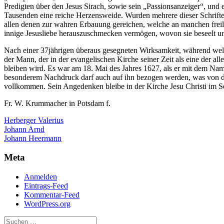
Predigten über den Jesus Sirach, sowie sein „Passionsanzeiger“, un
Tausenden eine reiche Herzensweide. Wurden mehrere dieser Schrifte
allen denen zur wahren Erbauung gereichen, welche an manchen freilic
innige Jesusliebe herauszuschmecken vermögen, wovon sie beseelt u
Nach einer 37jährigen überaus gesegneten Wirksamkeit, während welche
der Mann, der in der evangelischen Kirche seiner Zeit als eine der al
bleiben wird. Es war am 18. Mai des Jahres 1627, als er mit dem Na
besonderem Nachdruck darf auch auf ihn bezogen werden, was von dem
vollkommen. Sein Angedenken bleibe in der Kirche Jesu Christi im S
Fr. W. Krummacher in Potsdam f.
Herberger Valerius
Beitragsnavigation
Johann Arnd
Johann Heermann
Meta
Anmelden
Eintrags-Feed
Kommentar-Feed
WordPress.org