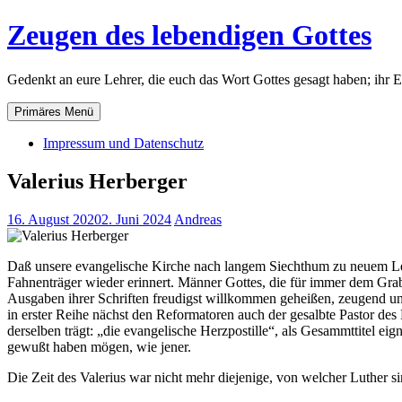
Zum
Zeugen des lebendigen Gottes
Inhalt
springen
Gedenkt an eure Lehrer, die euch das Wort Gottes gesagt haben; ihr 
Primäres Menü
Impressum und Datenschutz
Valerius Herberger
16. August 2020
2. Juni 2024
Andreas
Daß unsere evangelische Kirche nach langem Siechthum zu neuem Lebe
Fahnenträger wieder erinnert. Männer Gottes, die für immer dem Grabe
Ausgaben ihrer Schriften freudigst willkommen geheißen, zeugend un
in erster Reihe nächst den Reformatoren auch der gesalbte Pastor des F
derselben trägt: „die evangelische Herzpostille“, als Gesammttitel e
gewußt haben mögen, wie jener.
Die Zeit des Valerius war nicht mehr diejenige, von welcher Luther si