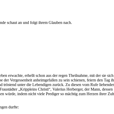
Ende schaut an und folgt ihrem Glauben nach.
n erwachte, erhellt schon aus der regen Theilnahme, mit der sie sich
 der Vergessenheit anheimgefallen zu sein schienen, feiern den Tag ih
d tröstend unter die Lebendigen zurück. Zu diesen vom Rufe liebende
raustädter „Krippleins Christi“, Valerius Herberger, der Mann, dessen i
ignen würde, indem nicht viele Prediger so mächtig zum Herzen ihrer Zuh
ngen durfte: