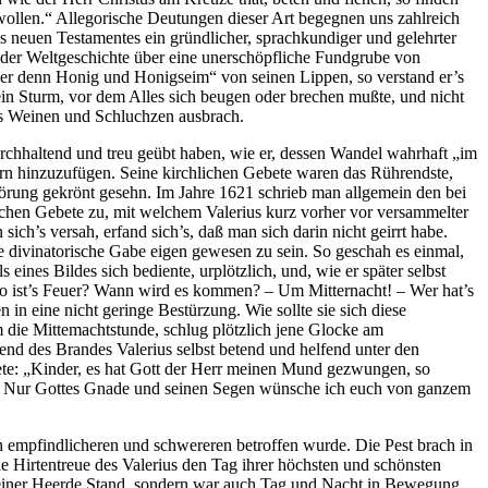
ollen.“ Allegorische Deutungen dieser Art begegnen uns zahlreich
es neuen Testamentes ein gründlicher, sprachkundiger und gelehrter
 der Weltgeschichte über eine unerschöpfliche Fundgrube von
er denn Honig und Honigseim“ von seinen Lippen, so verstand er’s
in Sturm, vor dem Alles sich beugen oder brechen mußte, und nicht
es Weinen und Schluchzen ausbrach.
urchhaltend und treu geübt haben, wie er, dessen Wandel wahrhaft „im
rrn hinzuzufügen. Seine kirchlichen Gebete waren das Rührendste,
örung gekrönt gesehn. Im Jahre 1621 schrieb man allgemein den bei
ichen Gebete zu, mit welchem Valerius kurz vorher vor versammelter
h’s versah, erfand sich’s, daß man sich darin nicht geirrt habe.
e divinatorische Gabe eigen gewesen zu sein. So geschah es einmal,
eines Bildes sich bediente, urplötzlich, und, wie er später selbst
, wo ist’s Feuer? Wann wird es kommen? – Um Mitternacht! – Wer hat’s
n eine nicht geringe Bestürzung. Wie sollte sie sich diese
 die Mittemachtstunde, schlug plötzlich jene Glocke am
rend des Brandes Valerius selbst betend und helfend unter den
ete: „Kinder, es hat Gott der Herr meinen Mund gezwungen, so
de. Nur Gottes Gnade und seinen Segen wünsche ich euch von ganzem
h empfindlicheren und schwereren betroffen wurde. Die Pest brach in
ie Hirtentreue des Valerius den Tag ihrer höchsten und schönsten
ei seiner Heerde Stand, sondern war auch Tag und Nacht in Bewegung,