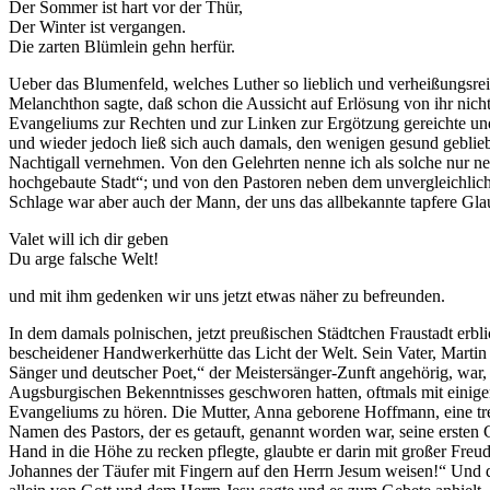
Der Sommer ist hart vor der Thür,
Der Winter ist vergangen.
Die zarten Blümlein gehn herfür.
Ueber das Blumenfeld, welches Luther so lieblich und verheißungsrei
Melanchthon sagte, daß schon die Aussicht auf Erlösung von ihr nich
Evangeliums zur Rechten und zur Linken zur Ergötzung gereichte und
und wieder jedoch ließ sich auch damals, den wenigen gesund geblieb
Nachtigall vernehmen. Von den Gelehrten nenne ich als solche nur n
hochgebaute Stadt“; und von den Pastoren neben dem unvergleichlich
Schlage war aber auch der Mann, der uns das allbekannte tapfere Gl
Valet will ich dir geben
Du arge falsche Welt!
und mit ihm gedenken wir uns jetzt etwas näher zu befreunden.
In dem damals polnischen, jetzt preußischen Städtchen Fraustadt erbl
bescheidener Handwerkerhütte das Licht der Welt. Sein Vater, Martin 
Sänger und deutscher Poet,“ der Meistersänger-Zunft angehörig, war, 
Augsburgischen Bekenntnisses geschworen hatten, oftmals mit einige
Evangeliums zu hören. Die Mutter, Anna geborene Hoffmann, eine treue
Namen des Pastors, der es getauft, genannt worden war, seine ersten 
Hand in die Höhe zu recken pflegte, glaubte er darin mit großer Freu
Johannes der Täufer mit Fingern auf den Herrn Jesum weisen!“ Und d