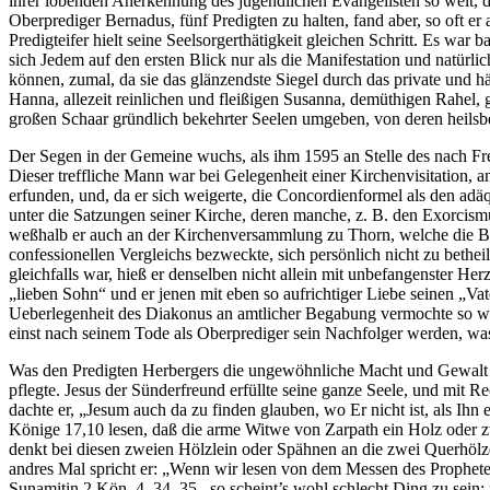
ihrer lobenden Anerkennung des jugendlichen Evangelisten so weit, d
Oberprediger Bernadus, fünf Predigten zu halten, fand aber, so oft e
Predigteifer hielt seine Seelsorgerthätigkeit gleichen Schritt. Es war
sich Jedem auf den ersten Blick nur als die Manifestation und natür
können, zumal, da sie das glänzendste Siegel durch das private und häu
Hanna, allezeit reinlichen und fleißigen Susanna, demüthigen Rahel,
großen Schaar gründlich bekehrter Seelen umgeben, von deren heilsbeg
Der Segen in der Gemeine wuchs, als ihm 1595 an Stelle des nach Fre
Dieser treffliche Mann war bei Gelegenheit einer Kirchenvisitation,
erfunden, und, da er sich weigerte, die Concordienformel als den adä
unter die Satzungen seiner Kirche, deren manche, z. B. den Exorcism
weßhalb er auch an der Kirchenversammlung zu Thorn, welche die Be
confessionellen Vergleichs bezweckte, sich persönlich nicht zu bethe
gleichfalls war, hieß er denselben nicht allein mit unbefangenster Herz
„lieben Sohn“ und er jenen mit eben so aufrichtiger Liebe seinen „Va
Ueberlegenheit des Diakonus an amtlicher Begabung vermochte so weni
einst nach seinem Tode als Oberprediger sein Nachfolger werden, was 
Was den Predigten Herbergers die ungewöhnliche Macht und Gewalt üb
pflegte. Jesus der Sünderfreund erfüllte seine ganze Seele, und mit 
dachte er, „Jesum auch da zu finden glauben, wo Er nicht ist, als Ihn
Könige 17,10 lesen, daß die arme Witwe von Zarpath ein Holz oder zwe
denkt bei diesen zweien Hölzlein oder Spähnen an die zwei Querhölze
andres Mal spricht er: „Wenn wir lesen von dem Messen des Prophete
Sunamitin 2 Kön. 4, 34. 35., so scheint’s wohl schlecht Ding zu sein