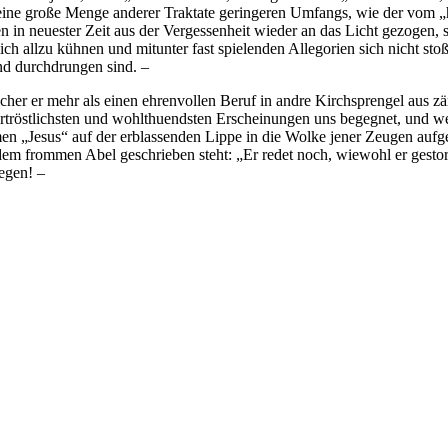
d eine große Menge anderer Traktate geringeren Umfangs, wie der vom 
n in neuester Zeit aus der Vergessenheit wieder an das Licht gezogen
h allzu kühnen und mitunter fast spielenden Allegorien sich nicht stoß
nd durchdrungen sind. –
r er mehr als einen ehrenvollen Beruf in andre Kirchsprengel aus zärtl
lertröstlichsten und wohlthuendsten Erscheinungen uns begegnet, und wel
men „Jesus“ auf der erblassenden Lippe in die Wolke jener Zeugen auf
 frommen Abel geschrieben steht: „Er redet noch, wiewohl er gestorbe
egen! –