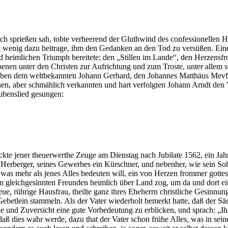
ch sprießen sah, tobte verheerend der Gluthwind des confessionellen H
t wenig dazu beitrage, ihm den Gedanken an den Tod zu versüßen. Eine
 heimlichen Triumph bereitete; den „Stillen im Lande“, den Herzensf
enen unter den Christen zur Aufrichtung und zum Troste, unter allem 
eben dem weltbekannten Johann Gerhard, den Johannes Matthäus Mevfar
en, aber schmählich verkannten und hart verfolgten Johann Arndt den 
aubenslied gesungen:
ickte jener theuerwerthe Zeuge am Dienstag nach Jubilate 1562, ein Jah
Herberger, seines Gewerbes ein Kürschner, und nebenher, wie sein Sohn
was mehr als jenes Alles bedeuten will, ein von Herzen frommer gottes
n gleichgesinnten Freunden heimlich über Land zog, um da und dort e
, rührige Hausfrau, theilte ganz ihres Eheherrn christliche Gesinnung,
Gebetlein stammeln. Als der Vater wiederholt bemerkt hatte, daß der Sä
de und Zuversicht eine gute Vorbedeutung zu erblicken, und sprach: „I
aß dies wahr werde, dazu that der Vater schon frühe Alles, was in se