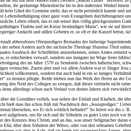
aß sie ihn mit dem Namen eines zweiten „Martin Luther“ beehrten. In 
r auftrat, die geräumige Marienkirche bis in den äußersten Winkel hine
 bald kein Glied der Gemeine mehr, das er nicht persönlich kannte und a
liche Lebensbethätigung einer ganz vom Evangelium durchdrungenen und 
sliche Leben erhielt, das er mit seiner ihm völlig gleichgesinnten Gatti
 gutthätigen Thabita und im Kreuz beständigen Maria“, wie sie auf ihr
ieriger Andacht und stillen Gebeten er, so oft er die Kanzel betrat, s
istadt abberufenen Oberpredigers Bernadus der bisherige Superintenden
 an der neben Andern auch der sächsische Theologe Hunnius Theil nahm, 
quaten Ausdruck der Schriftlehre anzuerkennen, seines Amtes entsetzt w
us, er entschieden verwarf, sondern aus innigster im Wege freier bibl
festigung des im Jahre 1570 zu Sendomir zwischen lutherischen, sch
iligen vermochte. Zuerst aber und vor allem Andern war er Jünger Jesu 
lichkeit willkommen, sondern trat auch bald in ein so inniges Verhältniß
ter“ zu nennen pflegte. Beide trieben nun das Werk des Herrn an der G
g den Neid des Collegen zu erregen, daß dieser vielmehr nicht ruhte, 
denn allerdings schon nach Verlauf von dreien Jahren sich verwirklich
er die Gemüther verlieh, war neben der Einfalt und Klarheit, die übe
Recht hieß man ihn schon früh mit Nachdruck den „Jesusprediger.“ Uebera
 einmal übersehen, wo Er sich wirklich befindet!“ So hören wir ihn z. B
i aufgelesen, um für sich und ihr Söhnlein zu guter Letzt noch vor ihr
r des Kreuzes Jesu Christi, und an das, was unser Seligmacher daran e
n Eliä, über dem Söhnlein der Witwe, oder von den seltsamen Gebehrd
; nehmen wir aber in Acht, daß sie beide mit ausgestreckten Armen, eben