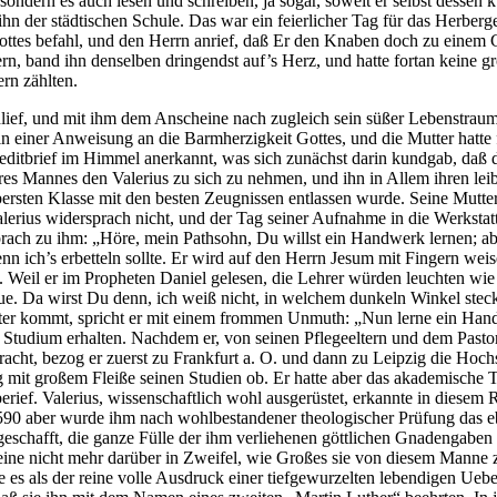
ndern es auch lesen und schreiben, ja sogar, soweit er selbst dessen ku
 ihn der städtischen Schule. Das war ein feierlicher Tag für das Herberg
ottes befahl, und den Herrn anrief, daß Er den Knaben doch zu einem
n, band ihn denselben dringendst auf’s Herz, und hatte fortan keine gr
rn zählten.
schlief, und mit ihm dem Anscheine nach zugleich sein süßer Lebenstra
in einer Anweisung an die Barmherzigkeit Gottes, und die Mutter hatte f
editbrief im Himmel anerkannt, was sich zunächst darin kundgab, daß 
es Mannes den Valerius zu sich zu nehmen, und ihn in Allem ihren leibl
 obersten Klasse mit den besten Zeugnissen entlassen wurde. Seine Mut
ius widersprach nicht, und der Tag seiner Aufnahme in die Werkstatt wa
prach zu ihm: „Höre, mein Pathsohn, Du willst ein Handwerk lernen; ab
n ich’s erbetteln sollte. Er wird auf den Herrn Jesum mit Fingern wei
e. Weil er im Propheten Daniel gelesen, die Lehrer würden leuchten wi
ue. Da wirst Du denn, ich weiß nicht, in welchem dunkeln Winkel steck
utter kommt, spricht er mit einem frommen Unmuth: „Nun lerne ein Han
 Studium erhalten. Nachdem er, von seinen Pflegeeltern und dem Pastor 
racht, bezog er zuerst zu Frankfurt a. O. und dann zu Leipzig die Hochs
g mit großem Fleiße seinen Studien ob. Er hatte aber das akademische Tr
 berief. Valerius, wissenschaftlich wohl ausgerüstet, erkannte in diesem
590 aber wurde ihm nach wohlbestandener theologischer Prüfung das eb
eschafft, die ganze Fülle der ihm verliehenen göttlichen Gnadengaben i
meine nicht mehr darüber in Zweifel, wie Großes sie von diesem Manne
e es als der reine volle Ausdruck einer tiefgewurzelten lebendigen Ue