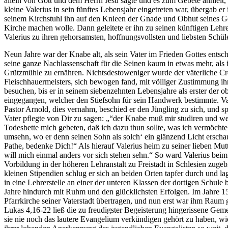
allein von Gott und dem Herrn Jesu sagte und es zum Gebete anhielt, so
kleine Valerius in sein fünftes Lebensjahr eingetreten war, übergab er
seinem Kirchstuhl ihn auf den Knieen der Gnade und Obhut seines G
Kirche machen wolle. Dann geleitete er ihn zu seinen künftigen Lehrer
Valerius zu ihren gehorsamsten, hoffnungsvollsten und liebsten Schüle
Neun Jahre war der Knabe alt, als sein Vater im Frieden Gottes ent
seine ganze Nachlassenschaft für die Seinen kaum in etwas mehr, als 
Grützmühle zu ernähren. Nichtsdestoweniger wurde der väterliche Cr
Fleischhauermeisters, sich bewogen fand, mit völliger Zustimmung ihr
besuchen, bis er in seinem siebenzehnten Lebensjahre als erster der
eingegangen, welcher den Stiefsohn für sein Handwerk bestimmte. Valer
Pastor Arnold, dies vernahm, beschied er den Jüngling zu sich, und s
Vater pflegte von Dir zu sagen: „“der Knabe muß mir studiren und wen
Todesbette mich gebeten, daß ich dazu thun sollte, was ich vermöcht
umsehn, wo er denn seinen Sohn als solch‘ ein glänzend Licht erscha
Pathe, bedenke Dich!“ Als hierauf Valerius heim zu seiner lieben M
will mich einmal anders vor sich stehen sehn.“ So ward Valerius beim
Vorbildung in der höheren Lehranstalt zu Freistadt in Schlesien zugeb
kleinen Stipendien schlug er sich an beiden Orten tapfer durch und la
in eine Lehrerstelle an einer der unteren Klassen der dortigen Schule
Jahre hindurch mit Ruhm und den glücklichsten Erfolgen. Im Jahre 1
Pfarrkirche seiner Vaterstadt übertragen, und nun erst war ihm Raum g
Lukas 4,16-22 ließ die zu freudigster Begeisterung hingerissene Ge
sie nie noch das lautere Evangelium verkündigen gehört zu haben, wi