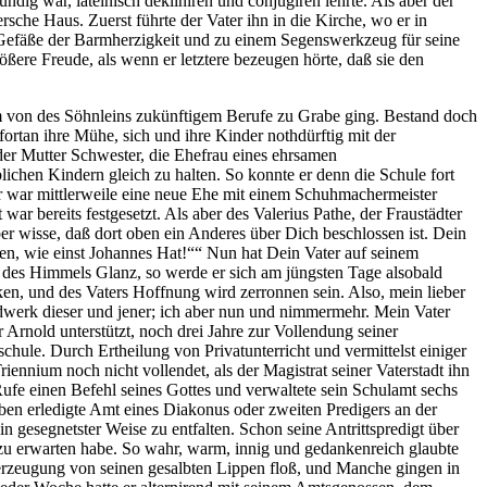
ndig war, lateinisch dekliniren und conjugiren lehrte. Als aber der
ersche Haus. Zuerst führte der Vater ihn in die Kirche, wo er in
 Gefäße der Barmherzigkeit und zu einem Segenswerkzeug für seine
ößere Freude, als wenn er letztere bezeugen hörte, daß sie den
um von des Söhnleins zukünftigem Berufe zu Grabe ging. Bestand doch
ortan ihre Mühe, sich und ihre Kinder nothdürftig mit der
der Mutter Schwester, die Ehefrau eines ehrsamen
ichen Kindern gleich zu halten. So konnte er denn die Schule fort
ter war mittlerweile eine neue Ehe mit einem Schuhmachermeister
r bereits festgesetzt. Als aber des Valerius Pathe, der Fraustädter
er wisse, daß dort oben ein Anderes über Dich beschlossen ist. Dein
sen, wie einst Johannes Hat!““ Nun hat Dein Vater auf seinem
e des Himmels Glanz, so werde er sich am jüngsten Tage alsobald
en, und des Vaters Hoffnung wird zerronnen sein. Also, mein lieber
dwerk dieser und jener; ich aber nun und nimmermehr. Mein Vater
Arnold unterstützt, noch drei Jahre zur Vollendung seiner
chule. Durch Ertheilung von Privatunterricht und vermittelst einiger
iennium noch nicht vollendet, als der Magistrat seiner Vaterstadt ihn
 Rufe einen Befehl seines Gottes und verwaltete sein Schulamt sechs
en erledigte Amt eines Diakonus oder zweiten Predigers an der
n gesegnetster Weise zu entfalten. Schon seine Antrittspredigt über
 zu erwarten habe. So wahr, warm, innig und gedankenreich glaubte
berzeugung von seinen gesalbten Lippen floß, und Manche gingen in