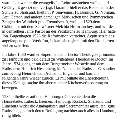
ward aber, weil er die evangelische Lehre ausbreiten wollte, in das
Gefängniß gesetzt und verjagt. Darauf erhielt er das Rectorat an der
Schule zu Stralsund, hielt mit P. Suavenius, H. Bonnus, G. Norman,
Ant. Gerson und andern damaligen Märkischen und Pommerschen
Zeugen der Wahrheit gute Freundschaft, wohnte 1529 dem
Colloquio, mit dem Schwärmer Melchio Hofmann bey, und wurde
in demselben Jahre Pastor an der Petrikirche zu Hamburg. Hier hatte
Joh. Bugenhagen 1528 die Reformation verrichtet, Aepin setzte das
angefangene gute Werk fort, bekam aber gleich mit den Domherren
viel zu schaffen.
Im Jahre 1530 ward er Superintendent, Lector Theologiae primarius
zu Hamburg und bald darauf zu Wittenberg Theologiae Doctor. Im
Jahre 1534 gieng er mit dem Burgermeister Westede und dem
Rathsherrn Heinrich Hesterberg, im Namen des Raths als Gesandter
zum König Heinrich dem Achten in England, und kam im
folgenden Jahre wieder zurück. Er mißbilligte die Ehescheidung
dieses Königs, suchte ihn aber zu einer Kirchenverbesserung zu
bewegen.
1535 ertheilte er auf dem Hamburger Convente, dem die
Hansestädte, Lübeck, Bremen, Hamburg, Rostock, Stralsund und
Lüneburg wider die Anabaptisten und Sacramentirer anstellten, gute
Rathschläge, durch deren Befolgung nachher auch alles in Hamburg
ruhig blieb.