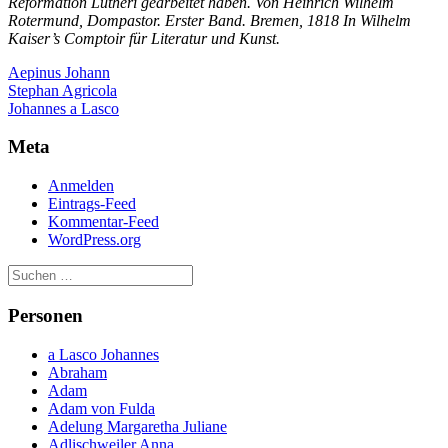
Reformation Lutheri gearbeitet haben. Von Heinrich Wilhelm
Rotermund, Dompastor. Erster Band. Bremen, 1818 In Wilhelm
Kaiser’s Comptoir für Literatur und Kunst.
Aepinus Johann
Beitragsnavigation
Stephan Agricola
Johannes a Lasco
Meta
Anmelden
Eintrags-Feed
Kommentar-Feed
WordPress.org
Personen
a Lasco Johannes
Abraham
Adam
Adam von Fulda
Adelung Margaretha Juliane
Adlischweiler Anna