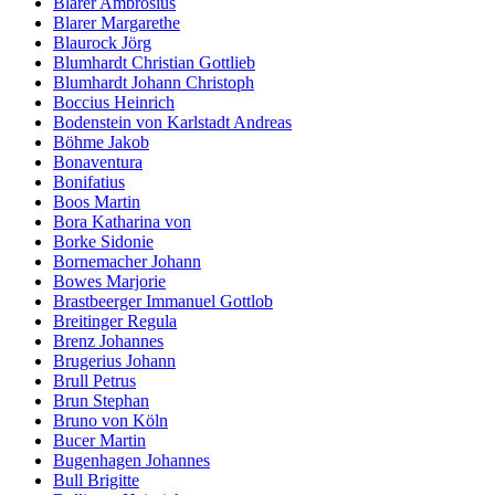
Blarer Ambrosius
Blarer Margarethe
Blaurock Jörg
Blumhardt Christian Gottlieb
Blumhardt Johann Christoph
Boccius Heinrich
Bodenstein von Karlstadt Andreas
Böhme Jakob
Bonaventura
Bonifatius
Boos Martin
Bora Katharina von
Borke Sidonie
Bornemacher Johann
Bowes Marjorie
Brastbeerger Immanuel Gottlob
Breitinger Regula
Brenz Johannes
Brugerius Johann
Brull Petrus
Brun Stephan
Bruno von Köln
Bucer Martin
Bugenhagen Johannes
Bull Brigitte