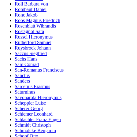
Roll Barbara von
Rombaut Daniel
Ronc Jakob
Roos Magnus Friedrich
Rosenblatt Wibrandis
Rostagnol Sara
Russel Hieronymus
Rutherford Samuel
Ruysbroek Johann
Saccus Siegfried
Sachs Hans
Sam Conrad
San-Romanus Franciscus
Sanctus
Sanders
Sarcerius Erasmus
Saturninus
Savonarola Hieronymus
Scheppler Luise
Scherer Georg
Schiemer Leonhard
Schlachter Franz Eugen
Schmidt Christoph
Schmolcke Benjamin
Schopf Otto