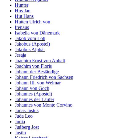
Hunter
Hus Jan
Hut Hans
Hutten Ulrich von
Irenäus
Isabella von Dänemark
Jakob vom Loh
Jakobus (Apostel)
Jakobus Alphäi
Jesaja
Joachim Ernst von Anhalt
Joachim von Floris
Johann der Beständige
Johann Friedrich von Sachsen
Johann III. von Weimar
Johann von Goch
Johannes (Apostel)
Johannes der Täufer
Johannes von Monte Corvino
Jonas Justus
Juda Leo
Junia
Jußberg Jost
Justin