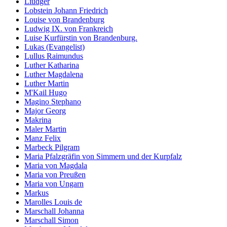
Liudger
Lobstein Johann Friedrich
Louise von Brandenburg
Ludwig IX. von Frankreich
Luise Kurfürstin von Brandenburg.
Lukas (Evangelist)
Lullus Raimundus
Luther Katharina
Luther Magdalena
Luther Martin
M'Kail Hugo
Magino Stephano
Major Georg
Makrina
Maler Martin
Manz Felix
Marbeck Pilgram
Maria Pfalzgräfin von Simmern und der Kurpfalz
Maria von Magdala
Maria von Preußen
Maria von Ungarn
Markus
Marolles Louis de
Marschall Johanna
Marschall Simon