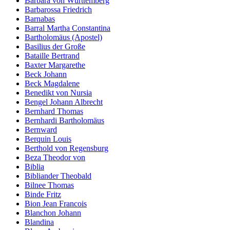
Barbara von Württemberg
Barbarossa Friedrich
Barnabas
Barral Martha Constantina
Bartholomäus (Apostel)
Basilius der Große
Bataille Bertrand
Baxter Margarethe
Beck Johann
Beck Magdalene
Benedikt von Nursia
Bengel Johann Albrecht
Bernhard Thomas
Bernhardi Bartholomäus
Bernward
Berquin Louis
Berthold von Regensburg
Beza Theodor von
Biblia
Bibliander Theobald
Bilnee Thomas
Binde Fritz
Bion Jean Francois
Blanchon Johann
Blandina