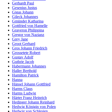
Gerhardt Paul
Gesenius Justus
Gigas Johann
Gileck Johannes
Gmünder Katharina
Gottfried von Hamelle
Graveron Philippina
Gregor von Nazianz
Grey Jane
Groot Gerhard
Gros Johann Friedrich
Grossetete Robert
Gustav Adolf
Guthrie Jacob
Habermann Johannes
Haller Berthold
Hamilton Patrick
Hanna
Hänsel Johann Gottfried
Harms Claus
Harms Ludwig
Härter Franz Heinrich
Hedinger Johann Reinhard
Hedwig Königin von Polen
Hedwig von Schlesien