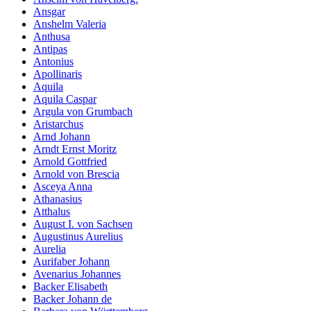
Ansgar
Anshelm Valeria
Anthusa
Antipas
Antonius
Apollinaris
Aquila
Aquila Caspar
Argula von Grumbach
Aristarchus
Arnd Johann
Arndt Ernst Moritz
Arnold Gottfried
Arnold von Brescia
Asceya Anna
Athanasius
Atthalus
August I. von Sachsen
Augustinus Aurelius
Aurelia
Aurifaber Johann
Avenarius Johannes
Backer Elisabeth
Backer Johann de