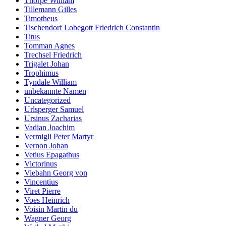
Thorpe William
Tillemann Gilles
Timotheus
Tischendorf Lobegott Friedrich Constantin
Titus
Tomman Agnes
Trechsel Friedrich
Trigalet Johan
Trophimus
Tyndale William
unbekannte Namen
Uncategorized
Urlsperger Samuel
Ursinus Zacharias
Vadian Joachim
Vermigli Peter Martyr
Vernon Johan
Vetius Epagathus
Victorinus
Viebahn Georg von
Vincentius
Viret Pierre
Voes Heinrich
Voisin Martin du
Wagner Georg