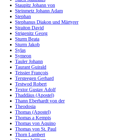
Staupitz Johann von
Steinmetz Johann Adam
Stephan
Stephanus Diakon und Märtyrer
Straiton David
Strigenitz Georg
Sturm Beata
Sturm Jakob
Sylas
Symeon
Tauler Johann
Taurant Guirald
Teissier François
Tersteegen Gerhard
Testwod Robert
Textor Gustav Adolf
Thaddäus (Apostel)
Thann Eberhardt von der
Theodosia
Thomas (Apostel)
Thomas a Kempis
Thomas von Aquino
Thomas von St. Paul
Thorn Lambert