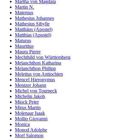
Martha von Magdala
Martin N.
Maternus
Mathesius Johannes
Mathesius Sibylle
Matthäus (Apostel)
Matthias (Apostel)
Maturus
Mauritius
Mauru Pierre
Mechthild von Württemberg
Melanchthon Katharina
Melanchthon Philipp
Meletius von Antiochien
Mencel Hieronymus
Mentzer Johann
Michel von Tourneck
Michelin Jakob
Miock Peter
Mirus Martin
Molenaar Isaak
Mollio Giovanni
Monica
Monod Adolphe
Morf Salomon