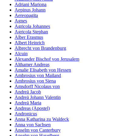
Adriani Mariona
Aepinus Johann
Aereopagita
Agnes
Agricola Johannes
Agricola Stephan
Alber Erasmus
Albert Heinrich
Albrecht von Brandenburg
Alcuin
Alexander Bischof von Jerusalem
Althamer Andreas
Amalie Elisabeth von Hessen
Ambrosius von Mailand
Ambrosius von Siena
Amsdorff Nicolaus von
Andreä Jacob
Andreä Johann Valentin
Andreä Maria
Andreas (Apostel)
Andronicus
Anna Katharina zu Waldeck
Anna von Sachsen
Anselm von Canterbury
Anselm von Havelberg.