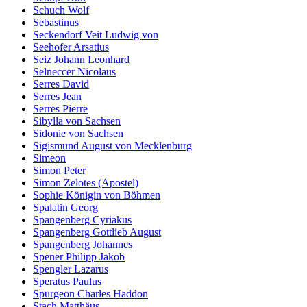
Schuch Wolf
Sebastinus
Seckendorf Veit Ludwig von
Seehofer Arsatius
Seiz Johann Leonhard
Selneccer Nicolaus
Serres David
Serres Jean
Serres Pierre
Sibylla von Sachsen
Sidonie von Sachsen
Sigismund August von Mecklenburg
Simeon
Simon Peter
Simon Zelotes (Apostel)
Sophie Königin von Böhmen
Spalatin Georg
Spangenberg Cyriakus
Spangenberg Gottlieb August
Spangenberg Johannes
Spener Philipp Jakob
Spengler Lazarus
Speratus Paulus
Spurgeon Charles Haddon
Stach Matthäus