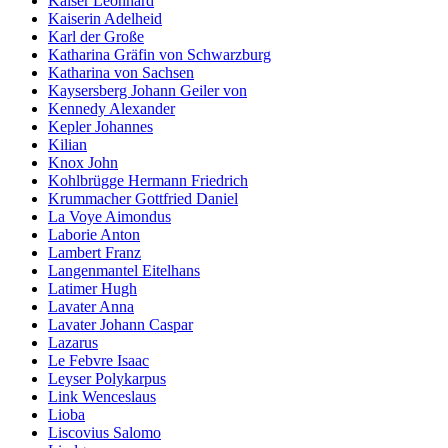
Kaiser Leonhard
Kaiserin Adelheid
Karl der Große
Katharina Gräfin von Schwarzburg
Katharina von Sachsen
Kaysersberg Johann Geiler von
Kennedy Alexander
Kepler Johannes
Kilian
Knox John
Kohlbrügge Hermann Friedrich
Krummacher Gottfried Daniel
La Voye Aimondus
Laborie Anton
Lambert Franz
Langenmantel Eitelhans
Latimer Hugh
Lavater Anna
Lavater Johann Caspar
Lazarus
Le Febvre Isaac
Leyser Polykarpus
Link Wenceslaus
Lioba
Liscovius Salomo