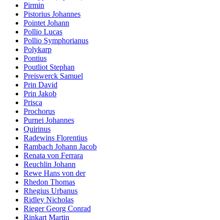
Pirmin
Pistorius Johannes
Pointet Johann
Pollio Lucas
Pollio Symphorianus
Polykarp
Pontius
Poutliot Stephan
Preiswerck Samuel
Prin David
Prin Jakob
Prisca
Prochorus
Purnei Johannes
Quirinus
Radewins Florentius
Rambach Johann Jacob
Renata von Ferrara
Reuchlin Johann
Rewe Hans von der
Rhedon Thomas
Rhegius Urbanus
Ridley Nicholas
Rieger Georg Conrad
Rinkart Martin