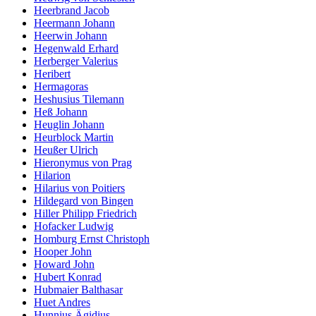
Heerbrand Jacob
Heermann Johann
Heerwin Johann
Hegenwald Erhard
Herberger Valerius
Heribert
Hermagoras
Heshusius Tilemann
Heß Johann
Heuglin Johann
Heurblock Martin
Heußer Ulrich
Hieronymus von Prag
Hilarion
Hilarius von Poitiers
Hildegard von Bingen
Hiller Philipp Friedrich
Hofacker Ludwig
Homburg Ernst Christoph
Hooper John
Howard John
Hubert Konrad
Hubmaier Balthasar
Huet Andres
Hunnius Ägidius