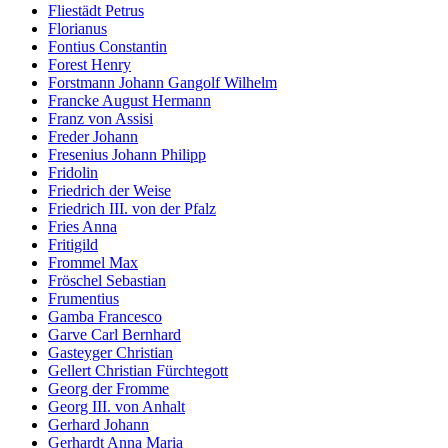
Fliestädt Petrus
Florianus
Fontius Constantin
Forest Henry
Forstmann Johann Gangolf Wilhelm
Francke August Hermann
Franz von Assisi
Freder Johann
Fresenius Johann Philipp
Fridolin
Friedrich der Weise
Friedrich III. von der Pfalz
Fries Anna
Fritigild
Frommel Max
Fröschel Sebastian
Frumentius
Gamba Francesco
Garve Carl Bernhard
Gasteyger Christian
Gellert Christian Fürchtegott
Georg der Fromme
Georg III. von Anhalt
Gerhard Johann
Gerhardt Anna Maria