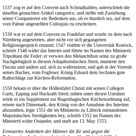
1537 zog er auf den Convent nach Schmalkalden, unterschrieb die
daselbst gemachten Artikel categorice, und stellte mit Zuziehung
seiner Compastoren ein Bedenken aus, ob es thunlich sey, auf dem
vom Pabste angestellten Colloquio zu erscheinen.
1539 war er auf dem Convent zu Frankfurt und wurde zu dem nach
Nürnberg angesetzten, aber nicht vor sich gegangenen
Religionsgespräch ernannt; 1547 visitirte er die Universität Rostock,
schrieb 1548 wider das Interim und führte im Namen des Ministerii
Tripolitani die Feder; er verwies den Melanchthon seine zu große
Nachgiebigkeit in diesem Adiaphoristischen Streit, munterte den
Flacius und andere auf, sich zu widersetzen, und gab in der Vorrede
seines Buches, vom Fegfeuer, König Eduard dem Sechsten gute
Rathschläge zur Kirchen-Reformation.
1550 bekam er über die Höllenfahrt Christi mit seinen Collegen
Gartz, Epping und Hackrath Streit; mitten unter diesen Unruhen
setzte er ein Supplement zur Bugenhagischen Kirchenordnung auf,
reisete nach Dänemark, den König von der Annahme des Interims
abzurathen, legte 1551 die im Ministerio zu Lübeck entstandenen
Majoristischen Streitigkeiten bey, schrieb 1552 im Namen des
Ministerii wider Osiander, und starb am 13. May 1553.
Erneuertes Andenken der Männer die für und gegen die