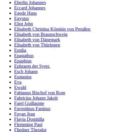
Eberlin Johannes
Eccard Johannes
Egede Hans
Egystus
Eliot John
Elisabeth Christina Königin von Preußen
Elisabeth von Braunschweig
Elisabeth von Dänemark
Elisabeth von Thüringen
Emilia
Epagathus
Epaphras
Ephraem der Syrer.
Esch Johann
Eustasius
Eva
Ewald
Fabianus Bischof von Rom
Fabricius Johann Jakob
Farel Guillaume
Faventinus Faninus
Fayan Jean
Flavia Domitilla
Flemming Paul
Fliedner Theodor