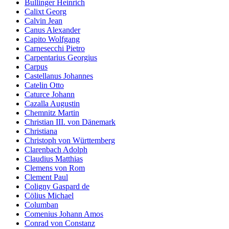
Bullinger Heinrich
Calixt Georg
Calvin Jean
Canus Alexander
Capito Wolfgang
Carnesecchi Pietro
Carpentarius Georgius
Carpus
Castellanus Johannes
Catelin Otto
Caturce Johann
Cazalla Augustin
Chemnitz Martin
Christian III. von Dänemark
Christiana
Christoph von Württemberg
Clarenbach Adolph
Claudius Matthias
Clemens von Rom
Clement Paul
Coligny Gaspard de
Cölius Michael
Columban
Comenius Johann Amos
Conrad von Constanz