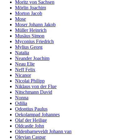
Moritz von Sachsen
Mörlin Joachim
Morton Jacob
Mose
Moser Johann Jakob
Müller Heinrich
Musäus Simon
Myconius Friedrich
Mylius Georg
Natalia
Neander Joachim
Neau Elie
Neff Felix
Nicanor
Nicolai Philipp
Niklaus von der Flue
Nitschmann David
Nonna
Odilia
Odontius Paulus
Oekolampad Johannes
Olaf der Heilige
Oldcastle John
Oldenbarneveldt Johann van
Olevian Caspar