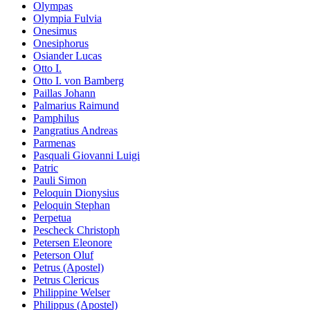
Olympas
Olympia Fulvia
Onesimus
Onesiphorus
Osiander Lucas
Otto I.
Otto I. von Bamberg
Paillas Johann
Palmarius Raimund
Pamphilus
Pangratius Andreas
Parmenas
Pasquali Giovanni Luigi
Patric
Pauli Simon
Peloquin Dionysius
Peloquin Stephan
Perpetua
Pescheck Christoph
Petersen Eleonore
Peterson Oluf
Petrus (Apostel)
Petrus Clericus
Philippine Welser
Philippus (Apostel)