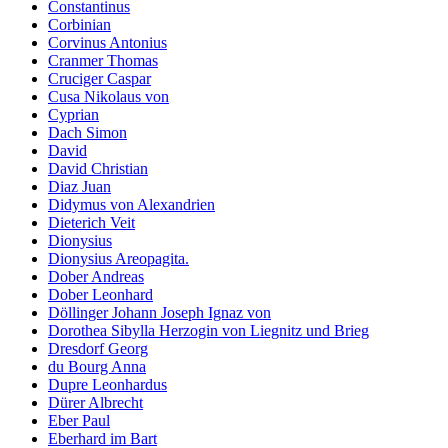
Constantinus
Corbinian
Corvinus Antonius
Cranmer Thomas
Cruciger Caspar
Cusa Nikolaus von
Cyprian
Dach Simon
David
David Christian
Diaz Juan
Didymus von Alexandrien
Dieterich Veit
Dionysius
Dionysius Areopagita.
Dober Andreas
Dober Leonhard
Döllinger Johann Joseph Ignaz von
Dorothea Sibylla Herzogin von Liegnitz und Brieg
Dresdorf Georg
du Bourg Anna
Dupre Leonhardus
Dürer Albrecht
Eber Paul
Eberhard im Bart