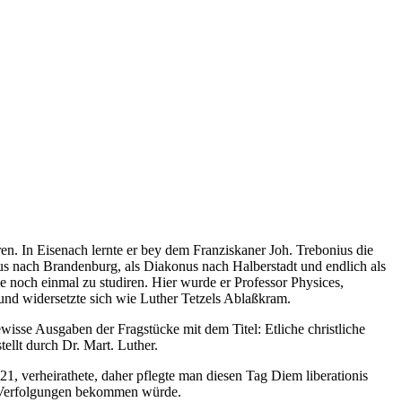
. In Eisenach lernte er bey dem Franziskaner Joh. Trebonius die
onus nach Brandenburg, als Diakonus nach Halberstadt und endlich als
 noch einmal zu studiren. Hier wurde er Professor Physices,
und widersetzte sich wie Luther Tetzels Ablaßkram.
isse Ausgaben der Fragstücke mit dem Titel: Etliche christliche
ellt durch Dr. Mart. Luther.
, verheirathete, daher pflegte man diesen Tag Diem liberationis
ele Verfolgungen bekommen würde.