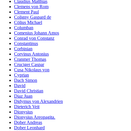
Claudius Matthias
Clemens von Rom
Clement Paul
Coligny Gaspard de
Cölius Michael
Columban
Comenius Johann Amos
Conrad von Constanz
Constantinus
Corbinian
Corvinus Antonius
Cranmer Thomas
Cruciger Caspar
Cusa Nikolaus von
Cyprian
Dach Simon
David
David Christian
Diaz Juan
Didymus von Alexandrien
Dieterich Veit
Dionysius
Dionysius Areopagita.
Dober Andreas
Dober Leonhard