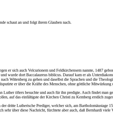
Ende schaut an und folgt ihrem Glauben nach.
en er sich auch Velcurionem und Feldkirchensem nannte, 1487 geboren
fort und wurde dort Baccalaureus biblicus. Darauf kam er als Unterdiak
nach Wittenberg zu gehen und daselbst die Sprachen und die Theologie
disputirte er über die Kräfte des Menschen, ohne göttliche Mitwürkung 
 Luther öfters besuchte und auch für ihn predigte. Auch findet man gew
en, auf das einfältigste der Kirchen Christi zu Kemberg erstlich zugest
r dritte Lutherische Prediger, welcher sich, am Bartholomäustage 1521
sich sehr über diese Nachricht, fürchtete aber auch, daß Bernhardi vi