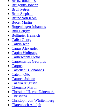
Brenz Johannes
Brugerius Johann
Brull Petrus
Brun Stephan
Bruno von Köln
Bucer Martin
Bugenhagen Johannes
Bull Brigitte
Bullinger Heinrich
Calixt Georg
Calvin Jean
Canus Alexander
Capito Wolfgang
Carnesecchi Pietro
Carpentarius Georgius
Carpus
Castellanus Johannes
Catelin Otto
Caturce Johann
Cazalla Augustin
Chemnitz Martin
Christian III. von Dänemark
Christiana
Christoph von Württemberg
Clarenbach Adolph