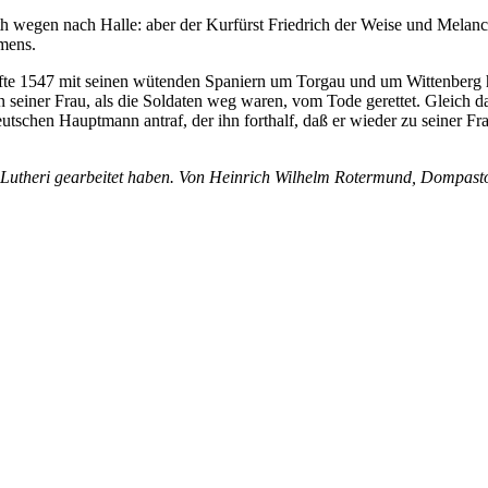
h wegen nach Halle: aber der Kurfürst Friedrich der Weise und Melanch
mens.
ünfte 1547 mit seinen wütenden Spaniern um Torgau und um Wittenberg 
 seiner Frau, als die Soldaten weg waren, vom Tode gerettet. Gleich d
teutschen Hauptmann antraf, der ihn forthalf, daß er wieder zu seiner 
Lutheri gearbeitet haben. Von Heinrich Wilhelm Rotermund, Dompasto