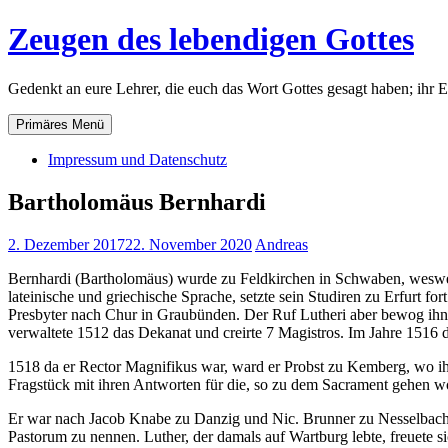
Zum
Zeugen des lebendigen Gottes
Inhalt
springen
Gedenkt an eure Lehrer, die euch das Wort Gottes gesagt haben; ihr 
Primäres Menü
Impressum und Datenschutz
Bartholomäus Bernhardi
2. Dezember 2017
22. November 2020
Andreas
Bernhardi (Bartholomäus) wurde zu Feldkirchen in Schwaben, wesweg
lateinische und griechische Sprache, setzte sein Studiren zu Erfurt 
Presbyter nach Chur in Graubünden. Der Ruf Lutheri aber bewog ihn 
verwaltete 1512 das Dekanat und creirte 7 Magistros. Im Jahre 1516 
1518 da er Rector Magnifikus war, ward er Probst zu Kemberg, wo ihn
Fragstück mit ihren Antworten für die, so zu dem Sacrament gehen woll
Er war nach Jacob Knabe zu Danzig und Nic. Brunner zu Nesselbach de
Pastorum zu nennen. Luther, der damals auf Wartburg lebte, freuete 