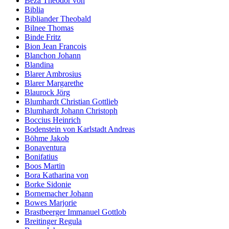
Beza Theodor von
Biblia
Bibliander Theobald
Bilnee Thomas
Binde Fritz
Bion Jean Francois
Blanchon Johann
Blandina
Blarer Ambrosius
Blarer Margarethe
Blaurock Jörg
Blumhardt Christian Gottlieb
Blumhardt Johann Christoph
Boccius Heinrich
Bodenstein von Karlstadt Andreas
Böhme Jakob
Bonaventura
Bonifatius
Boos Martin
Bora Katharina von
Borke Sidonie
Bornemacher Johann
Bowes Marjorie
Brastbeerger Immanuel Gottlob
Breitinger Regula