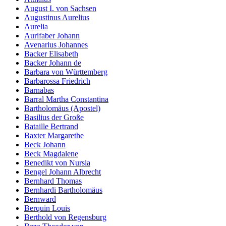
August I. von Sachsen
Augustinus Aurelius
Aurelia
Aurifaber Johann
Avenarius Johannes
Backer Elisabeth
Backer Johann de
Barbara von Württemberg
Barbarossa Friedrich
Barnabas
Barral Martha Constantina
Bartholomäus (Apostel)
Basilius der Große
Bataille Bertrand
Baxter Margarethe
Beck Johann
Beck Magdalene
Benedikt von Nursia
Bengel Johann Albrecht
Bernhard Thomas
Bernhardi Bartholomäus
Bernward
Berquin Louis
Berthold von Regensburg