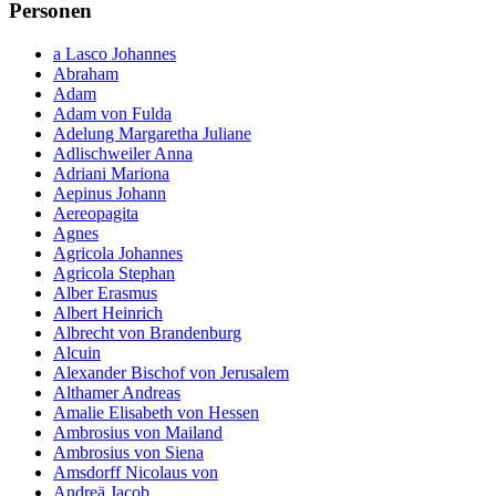
Personen
a Lasco Johannes
Abraham
Adam
Adam von Fulda
Adelung Margaretha Juliane
Adlischweiler Anna
Adriani Mariona
Aepinus Johann
Aereopagita
Agnes
Agricola Johannes
Agricola Stephan
Alber Erasmus
Albert Heinrich
Albrecht von Brandenburg
Alcuin
Alexander Bischof von Jerusalem
Althamer Andreas
Amalie Elisabeth von Hessen
Ambrosius von Mailand
Ambrosius von Siena
Amsdorff Nicolaus von
Andreä Jacob