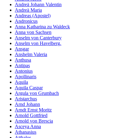
Andreä Johann Valentin
Andreä Maria
Andreas (Apostel)
Andronicus
Anna Katharina zu Waldeck
Anna von Sachsen
Anselm von Canterbury
Anselm von Havelberg.
Ansgar
Anshelm Valeria
Anthusa
Antipas
Antonius
Apollinaris
Aquila
Aquila Caspar
Argula von Grumbach
Aristarchus
Arnd Johann
Arndt Ernst Moritz
Arnold Gottfried
Arnold von Brescia
Asceya Anna
Athanasius
Atthalus