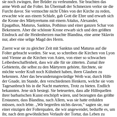
sie noch zwingen, ihre Brüder zu verleumden. Sie brachten das
arme Weib auf die Folter. Im Übermaß der Schmerzen verlor sie die
Furcht davor. Sie vermochte nicht Übles von der Kirche zu reden,
erwachte wie aus einem Schlafe, gab Gott die Ehre und erwarb sich
die Krone des Märtyrertums mit einem Attalus, Alexander,
Epagathus, Maturus, Sanktus, Pothinus und einer ganzen Schar von
Bekennern. Aber die schönste Krone erwarb sich und den größten
Eindruck auf die Heidenherzen machte Blandina, eine arme Sklavin
nur, aber eine selige Magd des Herrn.
Zuerst war sie zu gleicher Zeit mit Sanktus und Maturus auf die
Folter gebracht worden. Sie war, so schreiben die Kirchen von Lyon
und Vienne an die Kirchen von Asien, von einer so schwachen
Leibesbeschaffenheit, dass wir alle für sie zitterten. Zumal ihre
Gebieterin, die selbst zu den Märtyrern gehörte, fürchtete, sie
möchte weder Kraft noch Kühnheit haben, ihren Glauben zu
bekennen. Aber das bewunderungswürdige Weib war, durch Hilfe
der Gnade, im Stande, den verschiedenen Henkern, welche sie vom
Tagesanbruch bis in die Nacht marterten, Trotz zu bieten. Endlich
bekannten. Jene sich besiegt. Sie beteuerten, dass alle Hilfequellen
ihrer barbarischen Kunst erschöpft wären, und bezeugten das größte
Erstaunen, dass Blandina, nach Allem, was sie hatte erdulden
müssen, noch lebte. „Wir begreifen nichts davon,“ sagten sie, nur
einer einzigen der Folterqualen, die wir angewendet, bedurfte es, um
ihr, nach dem gewöhnlichen Verlaufe der Tortur, das Leben zu