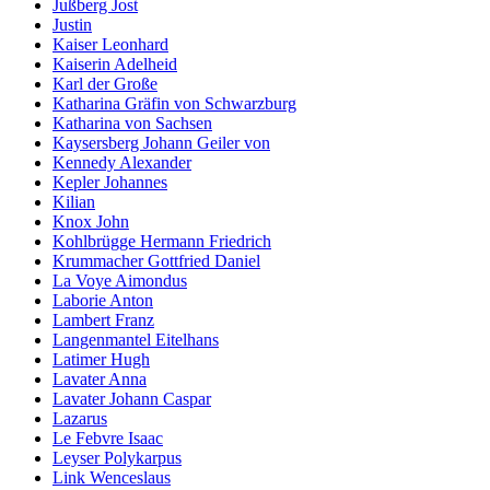
Jußberg Jost
Justin
Kaiser Leonhard
Kaiserin Adelheid
Karl der Große
Katharina Gräfin von Schwarzburg
Katharina von Sachsen
Kaysersberg Johann Geiler von
Kennedy Alexander
Kepler Johannes
Kilian
Knox John
Kohlbrügge Hermann Friedrich
Krummacher Gottfried Daniel
La Voye Aimondus
Laborie Anton
Lambert Franz
Langenmantel Eitelhans
Latimer Hugh
Lavater Anna
Lavater Johann Caspar
Lazarus
Le Febvre Isaac
Leyser Polykarpus
Link Wenceslaus