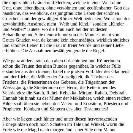
die ungezählten Gräuel und Flecken, welche in einer Welt ohne
Gott, ohne lebendigen, ohne versöhnten und geoffenbarten Gott das
häusliche, das weibliche, das jungfräuliche Leben der schönen
Griechen- und der gewaltigen Römer-Welt bedecken! Wo schon der
gewöhnliche Ausdruck nicht „Weib und Kind,“ sondern „Kinder
und Weiber“ lautete, wo die Frau auch bei der mildesten
Behandlung und Sitte dennoch nur von des Mannes, nicht von
Gottes Gnaden war, da konnte kein ebenmäßiges, wirklich sittliches
und schönes Leben für die Frau in freier Würde und reiner Liebe
erblühen. Die Ausnahmen bestätigen gerade die Regel.
Wie ganz anders traten den alten Griechinnen und Römerinnen
schon die Frauen des alten Bundes gegenüber. In welcher Fülle
erstanden aus dem kleinen Israel die großen Vorbilder des Glaubens
und der Liebe, die Mütter der Gottseligkeit, die Töchter des
Friedens, die Priesterinnen des Gebetes, die Trägerinnen der
Weissagung, die Streiterinnen des Herrn, die Retterinnen des
Vaterlandes: die Sarah, Rahel, Rebekka, Mirjam, Rahab, Deborah,
Hannah bis hinab zu der Mutter der Makkabäer, welch einen reichen
Bildersaal füllen sie neben den Vätern und Erzvätern, Priestern und
Propheten, Königen und Sängern des alten Testamentes!
Aber wie liegen auch hinter und unter diesen hervorragenden
Höhepunkten doch noch Schatten im Tale und Winkel, worin die
Freie wie die Magd nach morgenländischer Sitte dem Manne