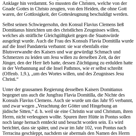
Anklage hin verdammt. So mussten die Christen, welche von der
Gnade Gottes in Christo zeugten, von den Heiden, die ohne Gott
waren, der Gottlosigkeit, der Gottesleugnung beschuldigt werden.
Selbst seinen Schwiegersohn, den Konsul Flavius Clemens ließ
Domitianus hinrichten um des christlichen Zeugnisses willen,
welches als sträfliche Gleichgültigkeit gegen die Staatswürde
ausgelegt wurde. Auch die Frau des Konsuls Flavia Domitilla wurde
auf die Insel Pandateria verbannt: sie war ebenfalls eine
Blutsverwandte des Kaisers und war gewürdigt Schmach und
Schmerzen zu leiden um Jesu willen zu derselben Zeit, da der
Jünger, den der Herr lieb hatte, dessen Züchtigung zu erdulden hatte
in der Verbannung auf die Insel Pathmos, wie er selbst schreibt
(Offenb. 1,9.), „um des Wortes willen, und des Zeugnisses Jesu
Christi.“
Unter der grausamen Regierung desselben Kaisers Domitianus
begegnet uns auch die Jungfrau Flavia Domitilla, die Nichte des
Konsuls Flavius Clemens. Auch sie wurde um das Jahr 95 verbannt,
und zwar wegen „Verachtung der Götter und Hingebung an
jüdische Sitten,“ d. h. weil sie eine Christin war und Christum, ihren
Herrn, nicht verleugnen wollte. Spuren ihrer Hütte in Pontus sollen
noch lange hernach entdeckt und besucht worden sein. Es wird
berichtet, dass sie später, und zwar im Jahr 102, von Pontus nach
Terracina geschleppt, nachdem sie abermals den Namen des Herrn