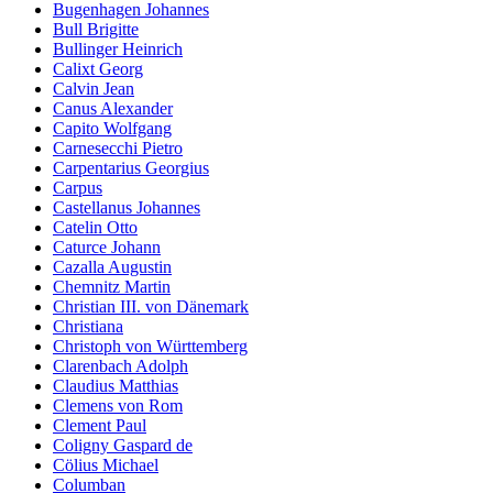
Bugenhagen Johannes
Bull Brigitte
Bullinger Heinrich
Calixt Georg
Calvin Jean
Canus Alexander
Capito Wolfgang
Carnesecchi Pietro
Carpentarius Georgius
Carpus
Castellanus Johannes
Catelin Otto
Caturce Johann
Cazalla Augustin
Chemnitz Martin
Christian III. von Dänemark
Christiana
Christoph von Württemberg
Clarenbach Adolph
Claudius Matthias
Clemens von Rom
Clement Paul
Coligny Gaspard de
Cölius Michael
Columban