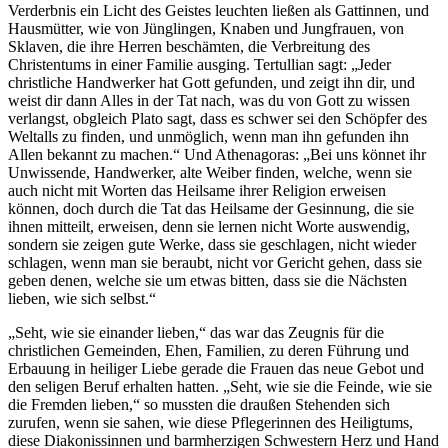
Verderbnis ein Licht des Geistes leuchten ließen als Gattinnen, und
Hausmütter, wie von Jünglingen, Knaben und Jungfrauen, von
Sklaven, die ihre Herren beschämten, die Verbreitung des
Christentums in einer Familie ausging. Tertullian sagt: „Jeder
christliche Handwerker hat Gott gefunden, und zeigt ihn dir, und
weist dir dann Alles in der Tat nach, was du von Gott zu wissen
verlangst, obgleich Plato sagt, dass es schwer sei den Schöpfer des
Weltalls zu finden, und unmöglich, wenn man ihn gefunden ihn
Allen bekannt zu machen.“ Und Athenagoras: „Bei uns könnet ihr
Unwissende, Handwerker, alte Weiber finden, welche, wenn sie
auch nicht mit Worten das Heilsame ihrer Religion erweisen
können, doch durch die Tat das Heilsame der Gesinnung, die sie
ihnen mitteilt, erweisen, denn sie lernen nicht Worte auswendig,
sondern sie zeigen gute Werke, dass sie geschlagen, nicht wieder
schlagen, wenn man sie beraubt, nicht vor Gericht gehen, dass sie
geben denen, welche sie um etwas bitten, dass sie die Nächsten
lieben, wie sich selbst.“
„Seht, wie sie einander lieben,“ das war das Zeugnis für die
christlichen Gemeinden, Ehen, Familien, zu deren Führung und
Erbauung in heiliger Liebe gerade die Frauen das neue Gebot und
den seligen Beruf erhalten hatten. „Seht, wie sie die Feinde, wie sie
die Fremden lieben,“ so mussten die draußen Stehenden sich
zurufen, wenn sie sahen, wie diese Pflegerinnen des Heiligtums,
diese Diakonissinnen und barmherzigen Schwestern Herz und Hand