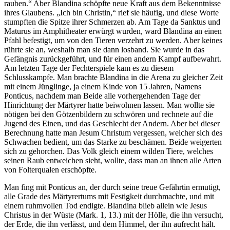
rauben.“ Aber Blandina schöpfte neue Kraft aus dem Bekenntnisse
ihres Glaubens. „Ich bin Christin,“ rief sie häufig, und diese Worte
stumpften die Spitze ihrer Schmerzen ab. Am Tage da Sanktus und
Maturus im Amphitheater erwürgt wurden, ward Blandina an einen
Pfahl befestigt, um von den Tieren verzehrt zu werden. Aber keines
rührte sie an, weshalb man sie dann losband. Sie wurde in das
Gefängnis zurückgeführt, und für einen andern Kampf aufbewahrt.
Am letzten Tage der Fechterspiele kam es zu diesem
Schlusskampfe. Man brachte Blandina in die Arena zu gleicher Zeit
mit einem Jünglinge, ja einem Kinde von 15 Jahren, Namens
Ponticus, nachdem man Beide alle vorhergehenden Tage der
Hinrichtung der Märtyrer hatte beiwohnen lassen. Man wollte sie
nötigen bei den Götzenbildern zu schwören und rechnete auf die
Jugend des Einen, und das Geschlecht der Andern. Aber bei dieser
Berechnung hatte man Jesum Christum vergessen, welcher sich des
Schwachen bedient, um das Starke zu beschämen. Beide weigerten
sich zu gehorchen. Das Volk gleich einem wilden Tiere, welches
seinen Raub entweichen sieht, wollte, dass man an ihnen alle Arten
von Folterqualen erschöpfte.
Man fing mit Ponticus an, der durch seine treue Gefährtin ermutigt,
alle Grade des Märtyrertums mit Festigkeit durchmachte, und mit
einem ruhmvollen Tod endigte. Blandina blieb allein wie Jesus
Christus in der Wüste (Mark. 1, 13.) mit der Hölle, die ihn versucht,
der Erde, die ihn verlässt, und dem Himmel, der ihn aufrecht hält.