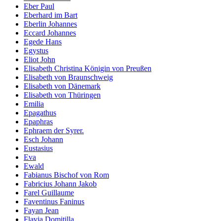
Eber Paul
Eberhard im Bart
Eberlin Johannes
Eccard Johannes
Egede Hans
Egystus
Eliot John
Elisabeth Christina Königin von Preußen
Elisabeth von Braunschweig
Elisabeth von Dänemark
Elisabeth von Thüringen
Emilia
Epagathus
Epaphras
Ephraem der Syrer.
Esch Johann
Eustasius
Eva
Ewald
Fabianus Bischof von Rom
Fabricius Johann Jakob
Farel Guillaume
Faventinus Faninus
Fayan Jean
Flavia Domitilla