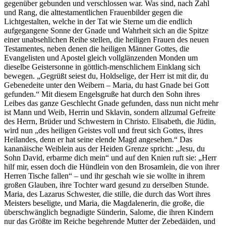
gegenüber gebunden und verschlossen war. Was sind, nach Zahl
und Rang, die alttestamentlichen Frauenbilder gegen die
Lichtgestalten, welche in der Tat wie Sterne um die endlich
aufgegangene Sonne der Gnade und Wahrheit sich an die Spitze
einer unabsehlichen Reihe stellen, die heiligen Frauen des neuen
Testamentes, neben denen die heiligen Männer Gottes, die
Evangelisten und Apostel gleich vollglänzenden Monden um
dieselbe Geistersonne in göttlich-menschlichem Einklang sich
bewegen. „Gegrüßt seiest du, Holdselige, der Herr ist mit dir, du
Gebenedeite unter den Weibern – Maria, du hast Gnade bei Gott
gefunden.“ Mit diesem Engelsgruße hat durch den Sohn ihres
Leibes das ganze Geschlecht Gnade gefunden, dass nun nicht mehr
ist Mann und Weib, Herrin und Sklavin, sondern allzumal Gefreite
des Herrn, Brüder und Schwestern in Christo. Elisabeth, die Jüdin,
wird nun „des heiligen Geistes voll und freut sich Gottes, ihres
Heilandes, denn er hat seine elende Magd angesehen.“ Das
kananäische Weiblein aus der Heiden Grenze spricht: „Jesu, du
Sohn David, erbarme dich mein“ und auf den Knien ruft sie: „Herr
hilf mir, essen doch die Hündlein von den Brosamlein, die von ihrer
Herren Tische fallen“ – und ihr geschah wie sie wollte in ihrem
großen Glauben, ihre Tochter ward gesund zu derselben Stunde.
Maria, des Lazarus Schwester, die stille, die durch das Wort ihres
Meisters beseligte, und Maria, die Magdalenerin, die große, die
überschwänglich begnadigte Sünderin, Salome, die ihren Kindern
nur das Größte im Reiche begehrende Mutter der Zebedäiden, und