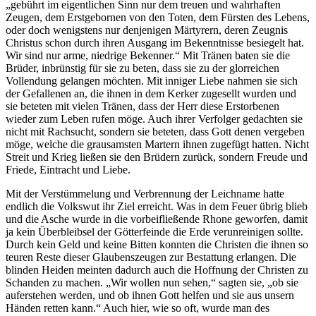
„gebührt im eigentlichen Sinn nur dem treuen und wahrhaften
Zeugen, dem Erstgebornen von den Toten, dem Fürsten des Lebens,
oder doch wenigstens nur denjenigen Märtyrern, deren Zeugnis
Christus schon durch ihren Ausgang im Bekenntnisse besiegelt hat.
Wir sind nur arme, niedrige Bekenner.“ Mit Tränen baten sie die
Brüder, inbrünstig für sie zu beten, dass sie zu der glorreichen
Vollendung gelangen möchten. Mit inniger Liebe nahmen sie sich
der Gefallenen an, die ihnen in dem Kerker zugesellt wurden und
sie beteten mit vielen Tränen, dass der Herr diese Erstorbenen
wieder zum Leben rufen möge. Auch ihrer Verfolger gedachten sie
nicht mit Rachsucht, sondern sie beteten, dass Gott denen vergeben
möge, welche die grausamsten Martern ihnen zugefügt hatten. Nicht
Streit und Krieg ließen sie den Brüdern zurück, sondern Freude und
Friede, Eintracht und Liebe.
Mit der Verstümmelung und Verbrennung der Leichname hatte
endlich die Volkswut ihr Ziel erreicht. Was in dem Feuer übrig blieb
und die Asche wurde in die vorbeifließende Rhone geworfen, damit
ja kein Überbleibsel der Götterfeinde die Erde verunreinigen sollte.
Durch kein Geld und keine Bitten konnten die Christen die ihnen so
teuren Reste dieser Glaubenszeugen zur Bestattung erlangen. Die
blinden Heiden meinten dadurch auch die Hoffnung der Christen zu
Schanden zu machen. „Wir wollen nun sehen,“ sagten sie, „ob sie
auferstehen werden, und ob ihnen Gott helfen und sie aus unsern
Händen retten kann.“ Auch hier, wie so oft, wurde man des