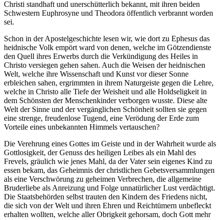
Christi standhaft und unerschütterlich bekannt, mit ihren beiden
Schwestern Euphrosyne und Theodora öffentlich verbrannt worden
sei.
Schon in der Apostelgeschichte lesen wir, wie dort zu Ephesus das
heidnische Volk empört ward von denen, welche im Götzendienste
den Quell ihres Erwerbs durch die Verkündigung des Heiles in
Christo versiegen gehen sahen. Auch die Weisen der heidnischen
Welt, welche ihre Wissenschaft und Kunst vor dieser Sonne
erbleichen sahen, ergrimmten in ihrem Naturgeiste gegen die Lehre,
welche in Christo alle Tiefe der Weisheit und alle Holdseligkeit in
dem Schönsten der Menschenkinder verborgen wusste. Diese alte
Welt der Sinne und der vergänglichen Schönheit sollten sie gegen
eine strenge, freudenlose Tugend, eine Verödung der Erde zum
Vorteile eines unbekannten Himmels vertauschen?
Die Verehrung eines Gottes im Geiste und in der Wahrheit wurde als
Gottlosigkeit, der Genuss des heiligen Leibes als ein Mahl des
Frevels, gräulich wie jenes Mahl, da der Vater sein eigenes Kind zu
essen bekam, das Geheimnis der christlichen Gebetsversammlungen
als eine Verschwörung zu geheimen Verbrechen, die allgemeine
Bruderliebe als Anreizung und Folge unnatürlicher Lust verdächtigt.
Die Staatsbehörden selbst trauten den Kindern des Friedens nicht,
die sich von der Welt und ihren Ehren und Reichtümern unbefleckt
erhalten wollten, welche aller Obrigkeit gehorsam, doch Gott mehr