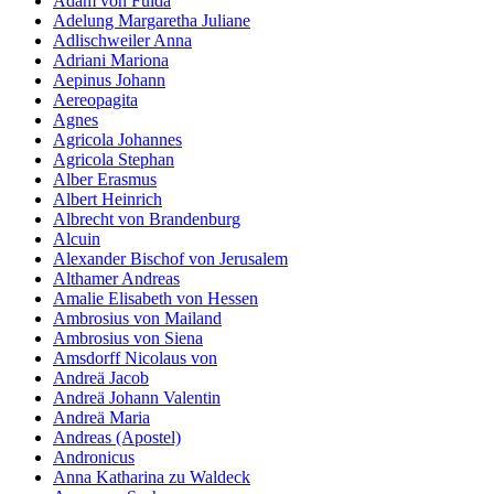
Adam von Fulda
Adelung Margaretha Juliane
Adlischweiler Anna
Adriani Mariona
Aepinus Johann
Aereopagita
Agnes
Agricola Johannes
Agricola Stephan
Alber Erasmus
Albert Heinrich
Albrecht von Brandenburg
Alcuin
Alexander Bischof von Jerusalem
Althamer Andreas
Amalie Elisabeth von Hessen
Ambrosius von Mailand
Ambrosius von Siena
Amsdorff Nicolaus von
Andreä Jacob
Andreä Johann Valentin
Andreä Maria
Andreas (Apostel)
Andronicus
Anna Katharina zu Waldeck