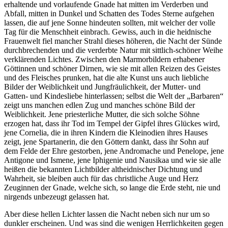
erhaltende und vorlaufende Gnade hat mitten im Verderben und
Abfall, mitten in Dunkel und Schatten des Todes Sterne aufgehen
lassen, die auf jene Sonne hindeuten sollten, mit welcher der volle
Tag für die Menschheit einbrach. Gewiss, auch in die heidnische
Frauenwelt fiel mancher Strahl dieses höheren, die Nacht der Sünde
durchbrechenden und die verderbte Natur mit sittlich-schöner Weihe
verklärenden Lichtes. Zwischen den Marmorbildern erhabener
Göttinnen und schöner Dirnen, wie sie mit allen Reizen des Geistes
und des Fleisches prunken, hat die alte Kunst uns auch liebliche
Bilder der Weiblichkeit und Jungfräulichkeit, der Mutter- und
Gatten- und Kindesliebe hinterlassen; selbst die Welt der „Barbaren“
zeigt uns manchen edlen Zug und manches schöne Bild der
Weiblichkeit. Jene priesterliche Mutter, die sich solche Söhne
erzogen hat, dass ihr Tod im Tempel der Gipfel ihres Glückes wird,
jene Cornelia, die in ihren Kindern die Kleinodien ihres Hauses
zeigt, jene Spartanerin, die den Göttern dankt, dass ihr Sohn auf
dem Felde der Ehre gestorben, jene Andromache und Penelope, jene
Antigone und Ismene, jene Iphigenie und Nausikaa und wie sie alle
heißen die bekannten Lichtbilder altheidnischer Dichtung und
Wahrheit, sie bleiben auch für das christliche Auge und Herz
Zeuginnen der Gnade, welche sich, so lange die Erde steht, nie und
nirgends unbezeugt gelassen hat.
Aber diese hellen Lichter lassen die Nacht neben sich nur um so
dunkler erscheinen. Und was sind die wenigen Herrlichkeiten gegen