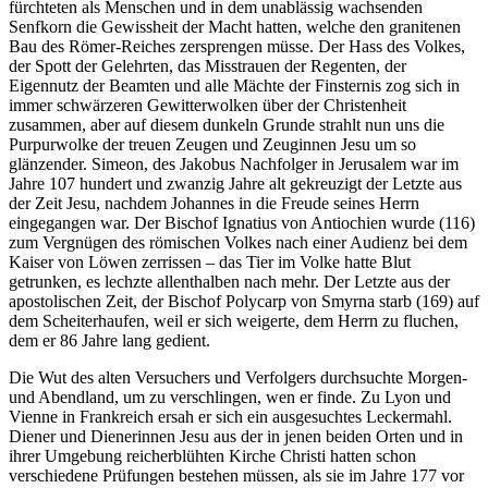
fürchteten als Menschen und in dem unablässig wachsenden
Senfkorn die Gewissheit der Macht hatten, welche den granitenen
Bau des Römer-Reiches zersprengen müsse. Der Hass des Volkes,
der Spott der Gelehrten, das Misstrauen der Regenten, der
Eigennutz der Beamten und alle Mächte der Finsternis zog sich in
immer schwärzeren Gewitterwolken über der Christenheit
zusammen, aber auf diesem dunkeln Grunde strahlt nun uns die
Purpurwolke der treuen Zeugen und Zeuginnen Jesu um so
glänzender. Simeon, des Jakobus Nachfolger in Jerusalem war im
Jahre 107 hundert und zwanzig Jahre alt gekreuzigt der Letzte aus
der Zeit Jesu, nachdem Johannes in die Freude seines Herrn
eingegangen war. Der Bischof Ignatius von Antiochien wurde (116)
zum Vergnügen des römischen Volkes nach einer Audienz bei dem
Kaiser von Löwen zerrissen – das Tier im Volke hatte Blut
getrunken, es lechzte allenthalben nach mehr. Der Letzte aus der
apostolischen Zeit, der Bischof Polycarp von Smyrna starb (169) auf
dem Scheiterhaufen, weil er sich weigerte, dem Herrn zu fluchen,
dem er 86 Jahre lang gedient.
Die Wut des alten Versuchers und Verfolgers durchsuchte Morgen-
und Abendland, um zu verschlingen, wen er finde. Zu Lyon und
Vienne in Frankreich ersah er sich ein ausgesuchtes Leckermahl.
Diener und Dienerinnen Jesu aus der in jenen beiden Orten und in
ihrer Umgebung reicherblühten Kirche Christi hatten schon
verschiedene Prüfungen bestehen müssen, als sie im Jahre 177 vor