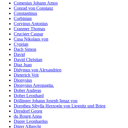
Comenius Johann Amos
Conrad von Constanz
Constantinus
Corbinian
Corvinus Antonius
Cranmer Thomas
Cruciger Caspar
Cusa Nikolaus von
Cyprian
Dach Simon
David
David Christian
Diaz Juan
Didymus von Alexandrien
Dieterich Veit
Dionysius
Dionysius Areopagita.
Dober Andreas
Dober Leonhard
Döllinger Johann Joseph Ignaz von
Dorothea Sibylla Herzogin von Liegnitz und Brieg
Dresdorf Georg
du Bourg Anna
Dupre Leonhardus
Dürer Albrecht