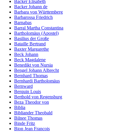
Backer Elisabeth
Backer Johann de
Barbara von Württemberg
Barbarossa Friedrich
Barnabas
Barral Martha Constantina
Bartholomäus (Apostel)
Basilius der Große
Bataille Bertrand
Baxter Margarethe
Beck Johann
Beck Magdalene
Benedikt von Nursia
Bengel Johann Albrecht
Bernhard Thomas
Bernhardi Bartholomäus
Bernward
Berquin Louis
Berthold von Regensburg
Beza Theodor von
Biblia
Bibliander Theobald
Bilnee Thomas
Binde Fritz
Bion Jean Francois