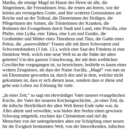
Martha, die emsige Magd im Hause des Herrn sie alle, die
Jüngerinnen, die Freundinnen Jesu, die ersten am leeren, wie die
letzten am versiegelten Grabe, und ihre weiteren Genossinnen am
Reiche und an der Trübsal, die Dienerinnen der Heiligen, die
Pflegerinnen der Armen, die Trösterinnen der Kranken, die
Botinnen des Evangeliums durch Stadt und Land, eine Priscilla, eine
Phöbe, eine Lydia, eine Tabea, eine Lois und Eunike, die
Großmütter und Mütter eines Timotheus und Titus, die Gattin eines
Petrus, die „auserwählten“ Frauen alle mit ihren Schwestern und
Schwesterkindern (3 Joh. 13.), welch eine Saat des Friedens in eine
friedelose Welt, welch eine neue Welt ist an die Stätte der alten
getreten! Um den ganzen Umschwung, der mit dem weiblichen
Geschlechte vorgegangen ist, zu bezeichnen, bedürfte es kaum eines
weitern Zeugnisses, als dass der Name Ancilla, „Magd“ von nun an
ein Ehrenname geworden ist, durch den und in dem, welcher nicht
gekommen ist, dass er sich dienen lasse, sondern dass er diene und
gebe sein Leben zur Erlösung für viele.
„In einer Zeit,“ so sagt ein ehrwürdiger Vater unserer evangelischen
Kirche, der Vater der neueren Kirchengeschichte, „in einer Zeit, da
die irdische Herrlichkeit der alten Welt ihrem Ende nahe war, da
Alles alterte und verwelkte, was bisher den Seelen einen gewissen
Schwung mitgeteilt, erschien das Christentum und rief die
Menschen von der untergehenden alten zur Schöpfung einer neuen
für die Ewigkeit bestimmten Welt, von der hinwelkenden, irdischen