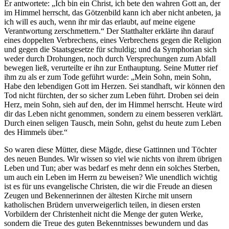
Er antwortete: „Ich bin ein Christ, ich bete den wahren Gott an, der
im Himmel herrscht, das Götzenbild kann ich aber nicht anbeten, ja
ich will es auch, wenn ihr mir das erlaubt, auf meine eigene
Verantwortung zerschmettern.“ Der Statthalter erklärte ihn darauf
eines doppelten Verbrechens, eines Verbrechens gegen die Religion
und gegen die Staatsgesetze für schuldig; und da Symphorian sich
weder durch Drohungen, noch durch Versprechungen zum Abfall
bewegen ließ, verurteilte er ihn zur Enthauptung. Seine Mutter rief
ihm zu als er zum Tode geführt wurde: „Mein Sohn, mein Sohn,
Habe den lebendigen Gott im Herzen. Sei standhaft, wir können den
Tod nicht fürchten, der so sicher zum Leben führt. Droben sei dein
Herz, mein Sohn, sieh auf den, der im Himmel herrscht. Heute wird
dir das Leben nicht genommen, sondern zu einem besseren verklärt.
Durch einen seligen Tausch, mein Sohn, gehst du heute zum Leben
des Himmels über.“
So waren diese Mütter, diese Mägde, diese Gattinnen und Töchter
des neuen Bundes. Wir wissen so viel wie nichts von ihrem übrigen
Leben und Tun; aber was bedarf es mehr denn ein solches Sterben,
um auch ein Leben im Herrn zu beweisen? Wie unendlich wichtig
ist es für uns evangelische Christen, die wir die Freude an diesen
Zeugen und Bekennerinnen der ältesten Kirche mit unsern
katholischen Brüdern unverweigerlich teilen, in diesen ersten
Vorbildern der Christenheit nicht die Menge der guten Werke,
sondern die Treue des guten Bekenntnisses bewundern und das