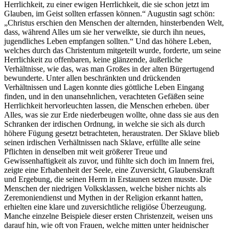
Herrlichkeit, zu einer ewigen Herrlichkeit, die sie schon jetzt im
Glauben, im Geist sollten erfassen können.“ Augustin sagt schön:
„Christus erschien den Menschen der alternden, hinsterbenden Welt,
dass, während Alles um sie her verwelkte, sie durch ihn neues,
jugendliches Leben empfangen sollten.“ Und das höhere Leben,
welches durch das Christentum mitgeteilt wurde, forderte, um seine
Herrlichkeit zu offenbaren, keine glänzende, äußerliche
Verhältnisse, wie das, was man Großes in der alten Bürgertugend
bewunderte. Unter allen beschränkten und drückenden
Verhältnissen und Lagen konnte dies göttliche Leben Eingang
finden, und in den unansehnlichen, verachteten Gefäßen seine
Herrlichkeit hervorleuchten lassen, die Menschen erheben. über
Alles, was sie zur Erde niederbeugen wollte, ohne dass sie aus den
Schranken der irdischen Ordnung, in welche sie sich als durch
höhere Fügung gesetzt betrachteten, heraustraten. Der Sklave blieb
seinen irdischen Verhältnissen nach Sklave, erfüllte alle seine
Pflichten in denselben mit weit größerer Treue und
Gewissenhaftigkeit als zuvor, und fühlte sich doch im Innern frei,
zeigte eine Erhabenheit der Seele, eine Zuversicht, Glaubenskraft
und Ergebung, die seinen Herrn in Erstaunen setzen musste. Die
Menschen der niedrigen Volksklassen, welche bisher nichts als
Zeremoniendienst und Mythen in der Religion erkannt hatten,
erhielten eine klare und zuversichtliche religiöse Überzeugung.
Manche einzelne Beispiele dieser ersten Christenzeit, weisen uns
darauf hin, wie oft von Frauen, welche mitten unter heidnischer