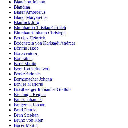
Blanchon Johann
Blandina
Blarer Ambrosius
Blarer Margarethe
Blaurock Jörg
Blumhardt Christian Gottlieb
Blumhardt Johann Christoph
Boccius Heinrich
Bodenstein von Karlstadt Andreas
Böhme Jakob
Bonaventura
Bonifatius
Boos Martin
Bora Katharina von
Borke Sidonie
Bornemacher Johann
Bowes Marjorie
Brastbeerger Immanuel Gottlob
Breitinger Regula
Brenz Johannes
Brugerius Johann
Brull Petrus
Brun Stephan
Bruno von Köln
Bucer Martin