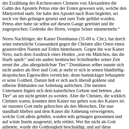
der Erzählung des Kirchenvaters Clemens von Alexandrien die
Gattin des Apostels Petrus eine der Ersten gewesen sein, welche den
Märtyrertod starb. Sie habe den Apostel nach Rom begleitet, sei
noch vor ihm gefangen gesetzt und zum Tode geführt worden.
Petrus aber habe sie selbst auf diesem Gange getröstet und ihr
zugesprochen: Gedenke des Herrn, vergiss Seiner nimmermehr.“
Neros Nachfolger, der Kaiser Domitianus (31-69 n. Chr.), hat durch
seine entsetzliche Grausamkeit gegen die Christen aller Orten einen
grauenvollen Namen auf Erden hinterlassen. Gegen ihn war Kaiser
Nero, nach dem Ausdruck eines Heiden „wie ein Mädchen, das die
Harfe spielt:“ und ein andrer heidnischer Schriftsteller seiner Zeit
nennt ihn „das allergräulichste Tier.“ Domitianus selber nannte sich
nicht anders als Herr und Gott; je mehr er sich in seinen blutdürftig-
despotischen Eigenwillen verstrickte, desto hartnäckiger behauptete
er seine Gottheit. Darum ließ er sich auch überall goldene und
silberne Bildsäulen zur Anbetung aufrichten. Die meisten
Untertanen fügten sich dem kaiserlichen Gebote und beteten „das
Tier“ an um nicht getötet zu werden. Aber die Christen, die wirklich
Christen waren, konnten dem Kaiser nur geben was des Kaisers ist:
sie mussten Gott mehr gehorchen als den Menschen. Die nun
standhaft blieben und dem Kaiser die Anbetung verweigerten,
welche Gott allein gebührt, wurden teils gefangen genommen und
auf wüste Inseln ausgesetzt, teils ertötet. Wer ihn nicht als Gott
anbetete, wurde der Gottlosigkeit beschuldigt, und auf diese