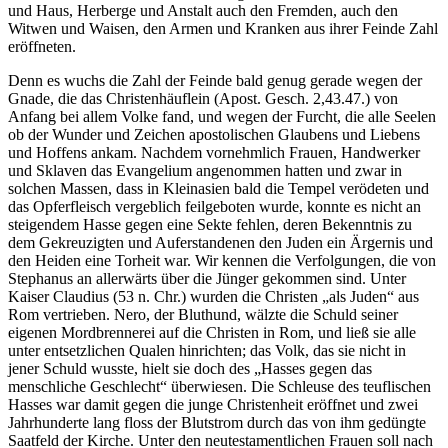
und Haus, Herberge und Anstalt auch den Fremden, auch den
Witwen und Waisen, den Armen und Kranken aus ihrer Feinde Zahl
eröffneten.
Denn es wuchs die Zahl der Feinde bald genug gerade wegen der
Gnade, die das Christenhäuflein (Apost. Gesch. 2,43.47.) von
Anfang bei allem Volke fand, und wegen der Furcht, die alle Seelen
ob der Wunder und Zeichen apostolischen Glaubens und Liebens
und Hoffens ankam. Nachdem vornehmlich Frauen, Handwerker
und Sklaven das Evangelium angenommen hatten und zwar in
solchen Massen, dass in Kleinasien bald die Tempel verödeten und
das Opferfleisch vergeblich feilgeboten wurde, konnte es nicht an
steigendem Hasse gegen eine Sekte fehlen, deren Bekenntnis zu
dem Gekreuzigten und Auferstandenen den Juden ein Ärgernis und
den Heiden eine Torheit war. Wir kennen die Verfolgungen, die von
Stephanus an allerwärts über die Jünger gekommen sind. Unter
Kaiser Claudius (53 n. Chr.) wurden die Christen „als Juden“ aus
Rom vertrieben. Nero, der Bluthund, wälzte die Schuld seiner
eigenen Mordbrennerei auf die Christen in Rom, und ließ sie alle
unter entsetzlichen Qualen hinrichten; das Volk, das sie nicht in
jener Schuld wusste, hielt sie doch des „Hasses gegen das
menschliche Geschlecht“ überwiesen. Die Schleuse des teuflischen
Hasses war damit gegen die junge Christenheit eröffnet und zwei
Jahrhunderte lang floss der Blutstrom durch das von ihm gedüngte
Saatfeld der Kirche. Unter den neutestamentlichen Frauen soll nach