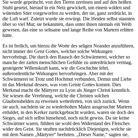
Sie wurde gepeitscht, von den Tieren zerrissen und auf den heißen
Stuhl gesetzt, hierauf in ein Netz gewickelt, um einem wilden und
wütenden Stier vorgeworfen zu werden, der sie, ganz zerdrückt, in
die Luft warf. Zuletzt wurde sie erwürgt. Die Heiden selbst staunten
über so viel Mut; sie bekannten, dass unter ihnen niemals ein Weib
gewesen, das eine so seltsame und lange Reihe von Martern erlitten
hätte.
Es ist freilich, um hierzu die Worte des seligen Neander anzuführen,
nicht immer der Geist Gottes, welcher solche Wirkungen
hervorbringt. Die durch den Rausch der Schwärmerei, welcher so
manche der zarten menschlichen Gefühle zu unterdrücken vermag,
gesteigerte Willenskraft kann, wie die Geschichte lehrt,
außerordentliche Wirkungen hervorbringen. Aber mit der
Schwärmerei ist Trotz und Hochmut verbunden, Demut und Liebe
ist das Merkmal dessen, was vom Geiste Gottes kommt. Dies
Merkmal macht die Märtyrer zu Lyon als Jünger Christi kenntlich.
Sie wiesen die Verehrung, welche die Christen solchen
Glaubenshelden zu erweisen wetteiferten, von sich zurück. Wenn
sie auch, nachdem sie zu wiederholten Malen ausgesuchte Martern
erduldet, in den Kerker zurückgebracht wurden, waren sie doch des
Sieges, auf sich selbst hinsehend, noch nicht gewiss. Da sie keine
Schwärmer waren, fühlten sie wohl den Widerstand des Fleisches
wider den Geist. Sie straften nachdrücklich Diejenigen, welche sie
mit dem Namen „Märtyrer“ beehrten. „Dieser Name,“ sagten sie,