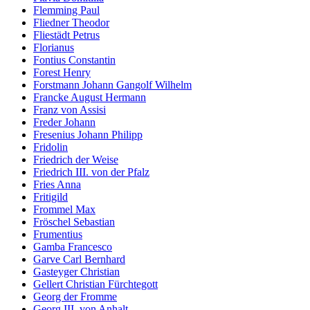
Flemming Paul
Fliedner Theodor
Fliestädt Petrus
Florianus
Fontius Constantin
Forest Henry
Forstmann Johann Gangolf Wilhelm
Francke August Hermann
Franz von Assisi
Freder Johann
Fresenius Johann Philipp
Fridolin
Friedrich der Weise
Friedrich III. von der Pfalz
Fries Anna
Fritigild
Frommel Max
Fröschel Sebastian
Frumentius
Gamba Francesco
Garve Carl Bernhard
Gasteyger Christian
Gellert Christian Fürchtegott
Georg der Fromme
Georg III. von Anhalt