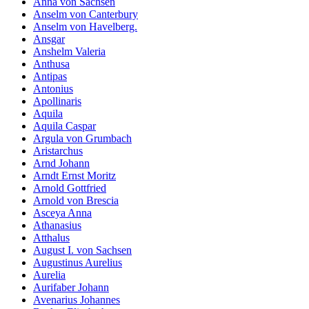
Anna von Sachsen
Anselm von Canterbury
Anselm von Havelberg.
Ansgar
Anshelm Valeria
Anthusa
Antipas
Antonius
Apollinaris
Aquila
Aquila Caspar
Argula von Grumbach
Aristarchus
Arnd Johann
Arndt Ernst Moritz
Arnold Gottfried
Arnold von Brescia
Asceya Anna
Athanasius
Atthalus
August I. von Sachsen
Augustinus Aurelius
Aurelia
Aurifaber Johann
Avenarius Johannes