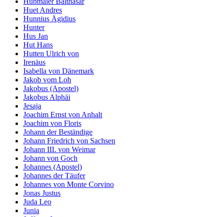
Hubmaier Balthasar
Huet Andres
Hunnius Ägidius
Hunter
Hus Jan
Hut Hans
Hutten Ulrich von
Irenäus
Isabella von Dänemark
Jakob vom Loh
Jakobus (Apostel)
Jakobus Alphäi
Jesaja
Joachim Ernst von Anhalt
Joachim von Floris
Johann der Beständige
Johann Friedrich von Sachsen
Johann III. von Weimar
Johann von Goch
Johannes (Apostel)
Johannes der Täufer
Johannes von Monte Corvino
Jonas Justus
Juda Leo
Junia