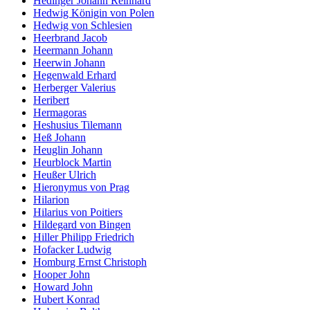
Hedinger Johann Reinhard
Hedwig Königin von Polen
Hedwig von Schlesien
Heerbrand Jacob
Heermann Johann
Heerwin Johann
Hegenwald Erhard
Herberger Valerius
Heribert
Hermagoras
Heshusius Tilemann
Heß Johann
Heuglin Johann
Heurblock Martin
Heußer Ulrich
Hieronymus von Prag
Hilarion
Hilarius von Poitiers
Hildegard von Bingen
Hiller Philipp Friedrich
Hofacker Ludwig
Homburg Ernst Christoph
Hooper John
Howard John
Hubert Konrad