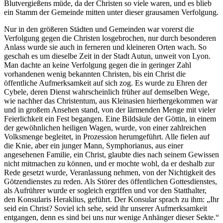
Blutvergießens müde, da der Christen so viele waren, und es blieb
ein Stamm der Gemeinde mitten unter dieser grausamen Verfolgung.
Nur in den größeren Städten und Gemeinden war vorerst die
Verfolgung gegen die Christen losgebrochen, nur durch besonderen
Anlass wurde sie auch in ferneren und kleineren Orten wach. So
geschah es um dieselbe Zeit in der Stadt Autun, unweit von Lyon.
Man dachte an keine Verfolgung gegen die in geringer Zahl
vorhandenen wenig bekannten Christen, bis ein Christ die
öffentliche Aufmerksamkeit auf sich zog. Es wurde zu Ehren der
Cybele, deren Dienst wahrscheinlich früher auf demselben Wege,
wie nachher das Christentum, aus Kleinasien hierhergekommen war
und in großem Ansehen stand, von der lärmenden Menge mit vieler
Feierlichkeit ein Fest begangen. Eine Bildsäule der Göttin, in einem
der gewöhnlichen heiligen Wagen, wurde, von einer zahlreichen
Volksmenge begleitet, in Prozession herumgeführt. Alle fielen auf
die Knie, aber ein junger Mann, Symphorianus, aus einer
angesehenen Familie, ein Christ, glaubte dies nach seinem Gewissen
nicht mitmachen zu können, und er mochte wohl, da er deshalb zur
Rede gesetzt wurde, Veranlassung nehmen, von der Nichtigkeit des
Götzendienstes zu reden. Als Störer des öffentlichen Gottesdienstes,
als Aufrührer wurde er sogleich ergriffen und vor den Statthalter,
den Konsularis Heraklius, geführt. Der Konsular sprach zu ihm: „Ihr
seid ein Christ? Soviel ich sehe, seid ihr unserer Aufmerksamkeit
entgangen, denn es sind bei uns nur wenige Anhänger dieser Sekte.“