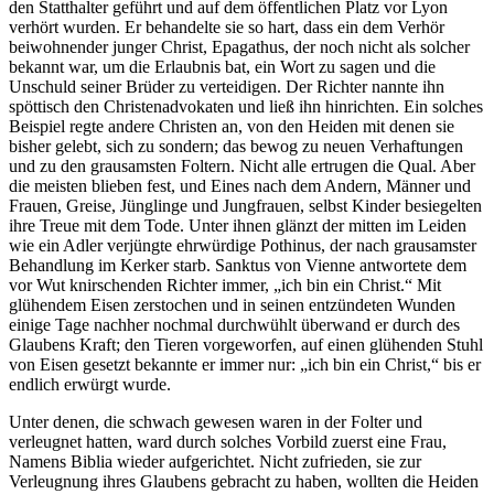
den Statthalter geführt und auf dem öffentlichen Platz vor Lyon
verhört wurden. Er behandelte sie so hart, dass ein dem Verhör
beiwohnender junger Christ, Epagathus, der noch nicht als solcher
bekannt war, um die Erlaubnis bat, ein Wort zu sagen und die
Unschuld seiner Brüder zu verteidigen. Der Richter nannte ihn
spöttisch den Christenadvokaten und ließ ihn hinrichten. Ein solches
Beispiel regte andere Christen an, von den Heiden mit denen sie
bisher gelebt, sich zu sondern; das bewog zu neuen Verhaftungen
und zu den grausamsten Foltern. Nicht alle ertrugen die Qual. Aber
die meisten blieben fest, und Eines nach dem Andern, Männer und
Frauen, Greise, Jünglinge und Jungfrauen, selbst Kinder besiegelten
ihre Treue mit dem Tode. Unter ihnen glänzt der mitten im Leiden
wie ein Adler verjüngte ehrwürdige Pothinus, der nach grausamster
Behandlung im Kerker starb. Sanktus von Vienne antwortete dem
vor Wut knirschenden Richter immer, „ich bin ein Christ.“ Mit
glühendem Eisen zerstochen und in seinen entzündeten Wunden
einige Tage nachher nochmal durchwühlt überwand er durch des
Glaubens Kraft; den Tieren vorgeworfen, auf einen glühenden Stuhl
von Eisen gesetzt bekannte er immer nur: „ich bin ein Christ,“ bis er
endlich erwürgt wurde.
Unter denen, die schwach gewesen waren in der Folter und
verleugnet hatten, ward durch solches Vorbild zuerst eine Frau,
Namens Biblia wieder aufgerichtet. Nicht zufrieden, sie zur
Verleugnung ihres Glaubens gebracht zu haben, wollten die Heiden