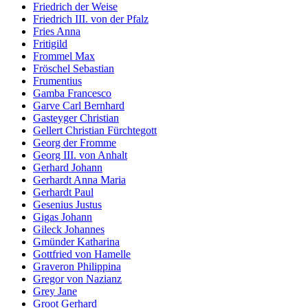
Friedrich der Weise
Friedrich III. von der Pfalz
Fries Anna
Fritigild
Frommel Max
Fröschel Sebastian
Frumentius
Gamba Francesco
Garve Carl Bernhard
Gasteyger Christian
Gellert Christian Fürchtegott
Georg der Fromme
Georg III. von Anhalt
Gerhard Johann
Gerhardt Anna Maria
Gerhardt Paul
Gesenius Justus
Gigas Johann
Gileck Johannes
Gmünder Katharina
Gottfried von Hamelle
Graveron Philippina
Gregor von Nazianz
Grey Jane
Groot Gerhard