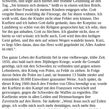
Schwerin, und legte auch hierbei ihre fromme Gesinnung an den
Tag. „Sie können sich denken,“ heißt es in einem solchen Briefe,
„mit welcher Freude ich meinen Kindern entgegen sehe. Gott
vergelte Ihnen zwiefältig die Fürsorge, die Sie ihnen widmen. Ich
weiß wohl, dass die Kinder nicht ohne Fehler sein können. Der
Kurfürst und ich haben Gott dafür gedankt, dass der Kurprinz zu
Landsberg so schön von der Religion gesprochen hat; ich sehe, dass
Sie ihn gut anhalten, Gott zu fürchten. Ich glaubte nicht, dass er
hierin so viel wüsste; ich hoffe auch, Gott wird ihm den heiligen
Geist geben, und ihn stets auf seinen Wegen wandeln lassen. Kurz,
es liegt Alles daran, dass das Herz wohl gegründet ist; Alles Andere
ist eitel.“.
Das ganze Leben der Kurfürstin fiel in eine vielbewegte, trübe Zeit.
1650, also bald nach dem 30jährigen Kriege, wurde ihr Gemahl
genötigt, sich mit den Schweden zu verbinden und gegen seinen
Lehnsherrn, den König von Polen, zu Felde zu ziehen. In Folge
davon fielen die Polen ins Land, sie brannten 13 Städte nieder und
ermordeten 30.000 Einwohner grausamer Weise. Auch später, da
dieser Krieg 1660 durch den Frieden von Oliva beendigt war, wurde
der Kurfürst in den Kampf mit den Franzosen verwickelt und
gezwungen, gegen die Schweden die Waffen zu ergreifen. Die
Kurfürstin setzte in allen Leiden und Heimsuchungen ihre
Zuversicht auf den Herrn. Sie äußerte: „Wenn Jesus noch auf Erden
ginge, ich wollte mich noch mehr demütigen, noch mehr ihm