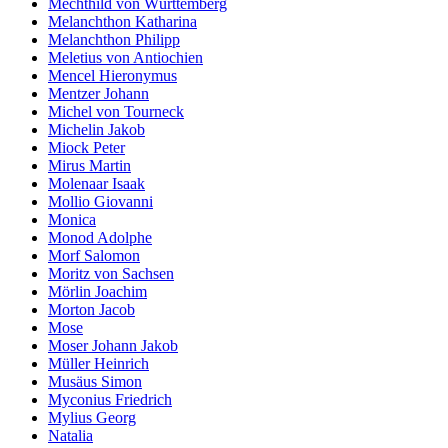
Mechthild von Württemberg
Melanchthon Katharina
Melanchthon Philipp
Meletius von Antiochien
Mencel Hieronymus
Mentzer Johann
Michel von Tourneck
Michelin Jakob
Miock Peter
Mirus Martin
Molenaar Isaak
Mollio Giovanni
Monica
Monod Adolphe
Morf Salomon
Moritz von Sachsen
Mörlin Joachim
Morton Jacob
Mose
Moser Johann Jakob
Müller Heinrich
Musäus Simon
Myconius Friedrich
Mylius Georg
Natalia