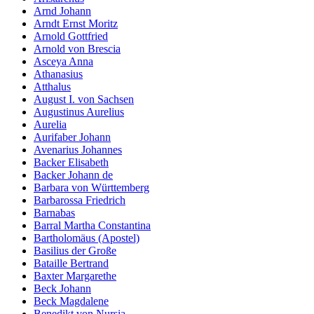
Arnd Johann
Arndt Ernst Moritz
Arnold Gottfried
Arnold von Brescia
Asceya Anna
Athanasius
Atthalus
August I. von Sachsen
Augustinus Aurelius
Aurelia
Aurifaber Johann
Avenarius Johannes
Backer Elisabeth
Backer Johann de
Barbara von Württemberg
Barbarossa Friedrich
Barnabas
Barral Martha Constantina
Bartholomäus (Apostel)
Basilius der Große
Bataille Bertrand
Baxter Margarethe
Beck Johann
Beck Magdalene
Benedikt von Nursia