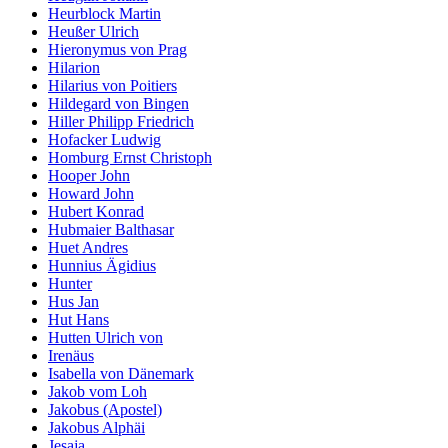
Heurblock Martin
Heußer Ulrich
Hieronymus von Prag
Hilarion
Hilarius von Poitiers
Hildegard von Bingen
Hiller Philipp Friedrich
Hofacker Ludwig
Homburg Ernst Christoph
Hooper John
Howard John
Hubert Konrad
Hubmaier Balthasar
Huet Andres
Hunnius Ägidius
Hunter
Hus Jan
Hut Hans
Hutten Ulrich von
Irenäus
Isabella von Dänemark
Jakob vom Loh
Jakobus (Apostel)
Jakobus Alphäi
Jesaja