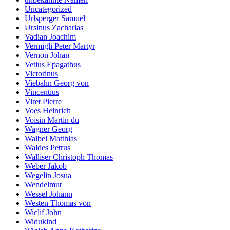
Uncategorized
Urlsperger Samuel
Ursinus Zacharias
Vadian Joachim
Vermigli Peter Martyr
Vernon Johan
Vetius Epagathus
Victorinus
Viebahn Georg von
Vincentius
Viret Pierre
Voes Heinrich
Voisin Martin du
Wagner Georg
Waibel Matthias
Waldes Petrus
Walliser Christoph Thomas
Weber Jakob
Wegelin Josua
Wendelmut
Wessel Johann
Westen Thomas von
Wiclif John
Widukind