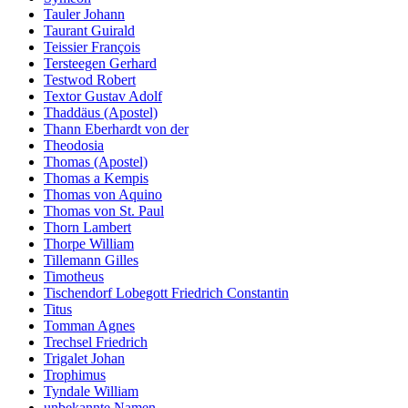
Tauler Johann
Taurant Guirald
Teissier François
Tersteegen Gerhard
Testwod Robert
Textor Gustav Adolf
Thaddäus (Apostel)
Thann Eberhardt von der
Theodosia
Thomas (Apostel)
Thomas a Kempis
Thomas von Aquino
Thomas von St. Paul
Thorn Lambert
Thorpe William
Tillemann Gilles
Timotheus
Tischendorf Lobegott Friedrich Constantin
Titus
Tomman Agnes
Trechsel Friedrich
Trigalet Johan
Trophimus
Tyndale William
unbekannte Namen