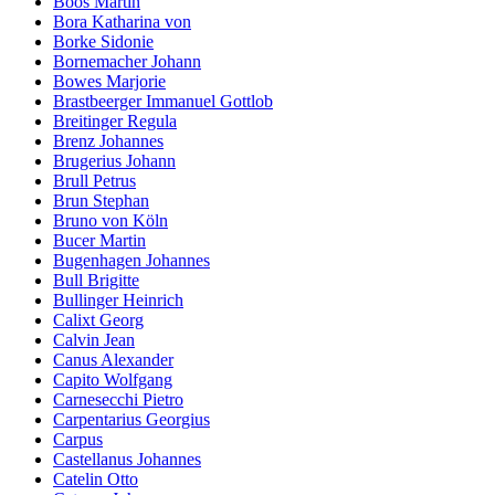
Boos Martin
Bora Katharina von
Borke Sidonie
Bornemacher Johann
Bowes Marjorie
Brastbeerger Immanuel Gottlob
Breitinger Regula
Brenz Johannes
Brugerius Johann
Brull Petrus
Brun Stephan
Bruno von Köln
Bucer Martin
Bugenhagen Johannes
Bull Brigitte
Bullinger Heinrich
Calixt Georg
Calvin Jean
Canus Alexander
Capito Wolfgang
Carnesecchi Pietro
Carpentarius Georgius
Carpus
Castellanus Johannes
Catelin Otto