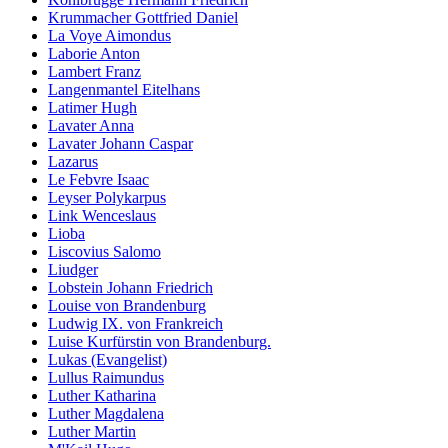
Krummacher Gottfried Daniel
La Voye Aimondus
Laborie Anton
Lambert Franz
Langenmantel Eitelhans
Latimer Hugh
Lavater Anna
Lavater Johann Caspar
Lazarus
Le Febvre Isaac
Leyser Polykarpus
Link Wenceslaus
Lioba
Liscovius Salomo
Liudger
Lobstein Johann Friedrich
Louise von Brandenburg
Ludwig IX. von Frankreich
Luise Kurfürstin von Brandenburg.
Lukas (Evangelist)
Lullus Raimundus
Luther Katharina
Luther Magdalena
Luther Martin