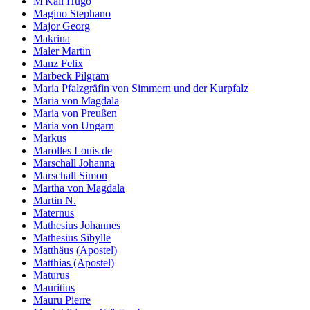
M'Kail Hugo
Magino Stephano
Major Georg
Makrina
Maler Martin
Manz Felix
Marbeck Pilgram
Maria Pfalzgräfin von Simmern und der Kurpfalz
Maria von Magdala
Maria von Preußen
Maria von Ungarn
Markus
Marolles Louis de
Marschall Johanna
Marschall Simon
Martha von Magdala
Martin N.
Maternus
Mathesius Johannes
Mathesius Sibylle
Matthäus (Apostel)
Matthias (Apostel)
Maturus
Mauritius
Mauru Pierre