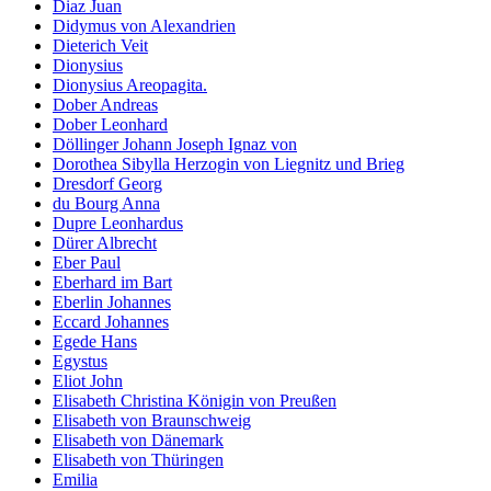
Diaz Juan
Didymus von Alexandrien
Dieterich Veit
Dionysius
Dionysius Areopagita.
Dober Andreas
Dober Leonhard
Döllinger Johann Joseph Ignaz von
Dorothea Sibylla Herzogin von Liegnitz und Brieg
Dresdorf Georg
du Bourg Anna
Dupre Leonhardus
Dürer Albrecht
Eber Paul
Eberhard im Bart
Eberlin Johannes
Eccard Johannes
Egede Hans
Egystus
Eliot John
Elisabeth Christina Königin von Preußen
Elisabeth von Braunschweig
Elisabeth von Dänemark
Elisabeth von Thüringen
Emilia