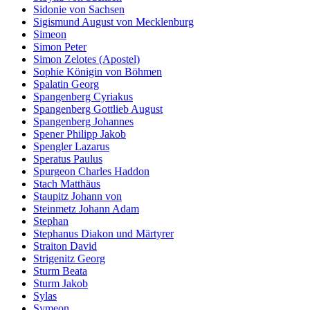
Sidonie von Sachsen
Sigismund August von Mecklenburg
Simeon
Simon Peter
Simon Zelotes (Apostel)
Sophie Königin von Böhmen
Spalatin Georg
Spangenberg Cyriakus
Spangenberg Gottlieb August
Spangenberg Johannes
Spener Philipp Jakob
Spengler Lazarus
Speratus Paulus
Spurgeon Charles Haddon
Stach Matthäus
Staupitz Johann von
Steinmetz Johann Adam
Stephan
Stephanus Diakon und Märtyrer
Straiton David
Strigenitz Georg
Sturm Beata
Sturm Jakob
Sylas
Symeon