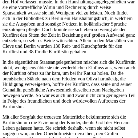
den Hof verlassen musste. In den Haushaltungsangelegenheiten war
sie eine vortreffliche Wirtin und Rechnerin; durch weise
Sparsamkeit wusste sie mit Wenigem viel zu leisten. Noch findet
sich in der Bibliothek zu Berlin ein Haushaltungsbuch, in welchem
sie die Ausgaben und sonstige Notizen in holländischer Sprache
einzutragen pflegte. Doch konnte sie sich eben so wenig als der
Kurfürst den Sitten der Zeit in Beziehung auf großen Aufwand ganz
entziehen, so sehr es Beide wünschten. Allein in den Marställen von
Cleve und Berlin wurden 130 Reit- und Kutschpferde für den
Kurfürst und 38 für die Kurfürstin gehalten.
In die eigentlichen Staatsangelegenheiten mischte sich die Kurfürstin
nicht, wenigstens übte sie nie verderblichen Einfluss aus, wenn auch
der Kurfürst öfters zu ihr kam, um bei ihr Rat zu holen. Da die
preußischen Stände nach dem Frieden von Oliva hartnäckig die
Huldigung verweigerten, hoffte der Kurfürst, dass seine und seiner
Gemahlin persönliche Anwesenheit dieselben zum Nachgeben
bewegen werde. So war es auch und zwar nicht zum geringeren Teil
in Folge des freundlichen und doch würdevollen Auftretens der
Kurfürstin.
Mit aller Sorgfalt der treuesten Mutterliebe bekümmerte sich die
Kurfürstin um die Erziehung der Kinder, die ihr Gott der Herr am
Leben gelassen hatte. Sie schrieb deshalb, wenn sie nicht selbst
zugegen war, an den Oberhofmeister derselben, den Grafen