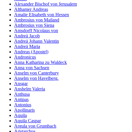
Alexander Bischof von Jerusalem
Althamer Andreas
Amalie Elisabeth von Hessen
Ambrosius von Mailand
Ambrosius von Siena
Amsdorff Nicolaus von
Andreä Jacob
Andreä Johann Valentin
Andreä Maria
Andreas (Apostel)
Andronicus
Anna Katharina zu Waldeck
Anna von Sachsen
Anselm von Canterbury
Anselm von Havelberg.
Ansgar
Anshelm Valeria
Anthusa
Antipas
Antonius
Apollinaris
Aquila
Aquila Caspar
Argula von Grumbach
Aristarchus