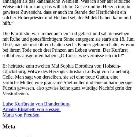
anhängen als das kananäische Weiblein. Was ich aber auf leibliche
Weise nicht tun kann, das will ich im Geiste und im Herzen tun, in
gewisser Zuversicht, dass er auch im Stande der Herrlichkeit ein
solcher Hoherpriester und Heiland sei, der Mitleid haben kann und
hilft.“
Die Kurfürstin war immer auf den Tod gefasst und sah demselben
mit Ruhe und gottesfürchtigem Sinne entgegen; sie starb am 18. Juni
1667, nachdem sie ihrem Gatten sechs Kinder geboren hatte, wovon
bei ihrem Tode noch drei Prinzen am Leben waren. Der Kurfürst
soll öfters ausgerufen haben: „O Luise, wie vermisse ich dich!“
Er heiratete zum zweiten Mal Sophia Dorothea von Holstein-
Glücksburg, Witwe des Herzogs Christian Ludwig von Lüneburg-
Celle. Man sagt von derselben, sie sei eine treue Gattin, eine
zärtliche Mutter, eine grausame Stiefmutter und eine unbarmherzige
Fürstin gewesen, also gewiss keine ganz würdige Nachfolgerin der
Verstorbenen.
Luise Kurfürstin von Brandenburg.
Beitragsnavigation
Amalie Elisabeth von Hessen.
Maria von Preußen
Meta