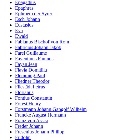
Epagathus
Epaphras
Ephraem der Syrer.
Esch Johann
Eustasius
Eva
Ewald
Fabianus Bischof von Rom
Fabricius Johann Jakob
Farel Guillaume
Faventinus Faninus
Fayan Jean
Flavia Domitilla
Flemming Paul
Fliedner Theodor
Fliestädt Petrus
Florianus
Fontius Constantin
Forest Henry
Forstmann Johann Gangolf Wilhelm
Francke August Hermann
Franz von Assisi
Freder Johann
Fresenius Johann Philipp
Fridolin