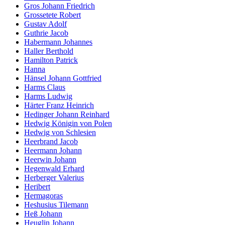
Gros Johann Friedrich
Grossetete Robert
Gustav Adolf
Guthrie Jacob
Habermann Johannes
Haller Berthold
Hamilton Patrick
Hanna
Hänsel Johann Gottfried
Harms Claus
Harms Ludwig
Härter Franz Heinrich
Hedinger Johann Reinhard
Hedwig Königin von Polen
Hedwig von Schlesien
Heerbrand Jacob
Heermann Johann
Heerwin Johann
Hegenwald Erhard
Herberger Valerius
Heribert
Hermagoras
Heshusius Tilemann
Heß Johann
Heuglin Johann