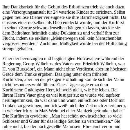
Ihre Dankbarkeit für die Geburt des Erbprinzen trieb sie auch dazu,
eine Versorgungsanstalt für 24 vaterlose Kinder zu errichten. Selbst
gegen treulose Diener verleugnete sie ihre Barmherzigkeit nicht. Da
einstens einer derselben als Dieb entdeckt wurde, und der Kurfürst
in seinem Zorne schwur, denselben hängen zu lassen, steckte sie
dem Bedrohten heimlich einige Dukaten zu und verhalf ihm zur
Flucht, indem sie erklärte: „Meinetwegen soll kein Menschenblut
vergossen werden.“ Zucht und Mäßigkeit wurde bei der Hofhaltung
strenge gehalten.
Einer der bevorzugten und begünstigten Hofcavaliere während der
Regierung Georg Wilhelms, des Vaters von Friedrich Wilhelm, war
H. von Burgsdorf, ein Mann nicht ohne Verdienst, aber im höchsten
Grade dem Trunke ergeben. Das ging unter dem früheren
Kurfürsten, aber bei der jetzigen Hofhaltung konnte sich der Mann
nicht besonders wohl fühlen. Eines Tages sagte er zu dem
Kurfürsten: Gnädigster Herr, ich weiß nicht, wie Sie leben. Bei
Ihrem Herrn Vater ging es viel lustiger zu; es wurde viel tapferer
herumgetrunken, da war dann und wann ein Schloss oder Dorf mit
Trinken zu gewinnen, und ich weiß mich der Zeit noch zu erinnern,
in welcher ich zehn Maß Wein bei einer Mahlzeit getrunken habe.“
Die Kurfürstin erwiderte: „Man hat schön gewirtschaftet; so viele
Schlösser und Güter für das leidige Saufen zu verschenken.“ Sie
ruhte nicht, bis der hochgestellte Mann sein Ehrenamt verlor und