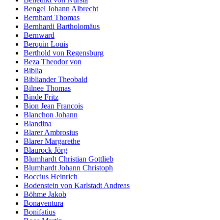
Bengel Johann Albrecht
Bernhard Thomas
Bernhardi Bartholomäus
Bernward
Berquin Louis
Berthold von Regensburg
Beza Theodor von
Biblia
Bibliander Theobald
Bilnee Thomas
Binde Fritz
Bion Jean Francois
Blanchon Johann
Blandina
Blarer Ambrosius
Blarer Margarethe
Blaurock Jörg
Blumhardt Christian Gottlieb
Blumhardt Johann Christoph
Boccius Heinrich
Bodenstein von Karlstadt Andreas
Böhme Jakob
Bonaventura
Bonifatius