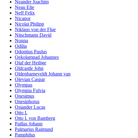
Neander Joachim
Neau Elie
Neff Felix
Nicanor
Nicolai Philipp
Niklaus von der Flue
Nitschmann David
Nonna
Odilia
Odontius Paulus
Oekolampad Johannes
Olaf der Heilige
Oldcastle John
Oldenbarneveldt Johann van
Olevian Caspar
Olympas
Olympia Fulvia
Onesimus
Onesiphorus
Osiander Lucas
Otto I.
Otto I. von Bamberg
Paillas Johann
Palmarius Raimund
Pamphilus