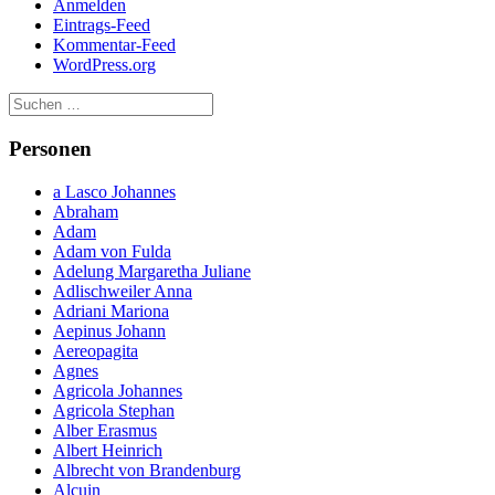
Anmelden
Eintrags-Feed
Kommentar-Feed
WordPress.org
Personen
a Lasco Johannes
Abraham
Adam
Adam von Fulda
Adelung Margaretha Juliane
Adlischweiler Anna
Adriani Mariona
Aepinus Johann
Aereopagita
Agnes
Agricola Johannes
Agricola Stephan
Alber Erasmus
Albert Heinrich
Albrecht von Brandenburg
Alcuin