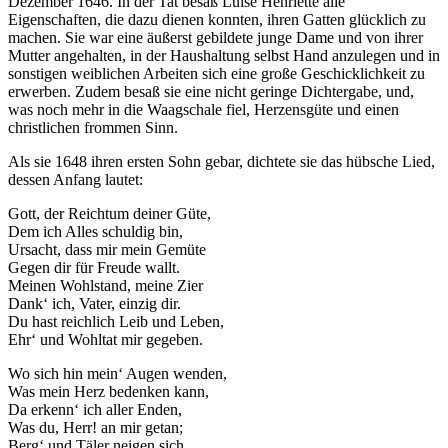
Dezember 1646. In der Tat besaß Luise Henriette alle
Eigenschaften, die dazu dienen konnten, ihren Gatten glücklich zu
machen. Sie war eine äußerst gebildete junge Dame und von ihrer
Mutter angehalten, in der Haushaltung selbst Hand anzulegen und in
sonstigen weiblichen Arbeiten sich eine große Geschicklichkeit zu
erwerben. Zudem besaß sie eine nicht geringe Dichtergabe, und,
was noch mehr in die Waagschale fiel, Herzensgüte und einen
Notwendig
christlichen frommen Sinn.
Diese
Als sie 1648 ihren ersten Sohn gebar, dichtete sie das hübsche Lied,
Cookies
dessen Anfang lautet:
sind nicht
optional.
Gott, der Reichtum deiner Güte,
Sie werden
Dem ich Alles schuldig bin,
benötigt,
Ursacht, dass mir mein Gemüte
damit die
Gegen dir für Freude wallt.
Website
Meinen Wohlstand, meine Zier
funktioniert.
Dank‘ ich, Vater, einzig dir.
Du hast reichlich Leib und Leben,
Ehr‘ und Wohltat mir gegeben.
Statistik
Mit diesen
Wo sich hin mein‘ Augen wenden,
Cookies
Was mein Herz bedenken kann,
können wir die
Da erkenn‘ ich aller Enden,
Funktionsweise
Was du, Herr! an mir getan;
und Struktur
Berg‘ und Täler neigen sich,