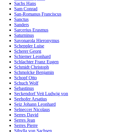
Sachs Hans
Sam Conrad
San-Romanus Franciscus
Sanctus
Sanders
Sarcerius Erasmus
Saturninus
Savonarola Hieronymus
Scheppler Luise
Scherer Georg
Schiemer Leonhard
Schlachter Franz Eugen
Schmidt Christoph
Schmolcke Benjamin
Schopf Otto
Schuch Wolf
Sebastinus
Seckendorf Veit Ludwig von
Seehofer Arsatius
Seiz Johann Leonhard
Selneccer Nicolaus
Serres David
Serres Jean
Serres Pierre
Sibylla von Sachsen