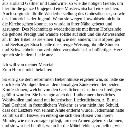
aus Holland Gärtner und Landwirte, so wie die nötigen Geräte, um
Marketing
hier für die ganze Umgegend eine Musterwirtschaft einzurichten.
Indem Sie uns Ihre
Auch sorgte sie für die Wiederherstellung des Gottesdienstes, so wie
Interessen und Ihr
des Unterrichts der Jugend. Wenn sie wegen Unwohlsein nicht in
Verhalten beim
die Kirche gehen konnte, so wurde in ihrer Nähe gebetet und
Besuch unserer
gesungen. Des Nachmittags wiederholte sie mit ihrem Hofgesinde
Website mitteilen,
die gehörte Predigt und wandte solche auf sich und die Anwesenden
erhöhen Sie die
an. In der Bibel las sie einen Tag wie den andern; ihr Hofprediger
Wahrscheinlichkeit,
und Seelsorger Stosch hatte die strenge Weisung, ihr alle Sünden
personalisierte
und Schwachheiten unverhohlen vorzuhalten. Ihr bußfertiges Herz
Inhalte und
sprach sie in dem Liede aus:
Angebote zu sehen.
Ich will von meiner Missetat
Zum Herren mich bekehren.
So eifrig sie dem reformirten Bekenntnisse ergeben war, so hatte sie
doch kein Wohlgefallen an den damaligen Zänkereien der beiden
Konfessionen, welche von den Geistlichen selbst in den Predigten
geführt wurden. Sie bezeugte auch den Lutheranern herzliches
Wohlwollen und stand mit lutherischen Liederdichtern, z. B. mit
Paul Gerhard, in freundlichem Verkehr; es war nicht ihre Schuld,
dass der Letztere von seinem Amte entfernt wurde. Jedermann hatte
Zutritt zu ihr. Bisweilen entzog sie sich den Bissen von ihrem
Munde, wie man zu sagen pflegt, um den Armen geben zu können,
und sie war tief betrübt, wenn ihr die Mittel fehlten, zu helfen, wie