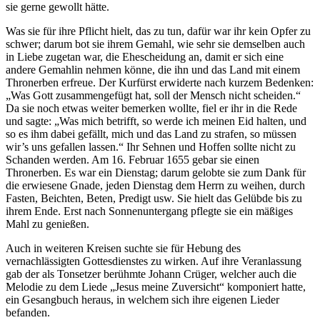
sie gerne gewollt hätte.
Was sie für ihre Pflicht hielt, das zu tun, dafür war ihr kein Opfer zu
schwer; darum bot sie ihrem Gemahl, wie sehr sie demselben auch
in Liebe zugetan war, die Ehescheidung an, damit er sich eine
andere Gemahlin nehmen könne, die ihn und das Land mit einem
Thronerben erfreue. Der Kurfürst erwiderte nach kurzem Bedenken:
„Was Gott zusammengefügt hat, soll der Mensch nicht scheiden.“
Da sie noch etwas weiter bemerken wollte, fiel er ihr in die Rede
und sagte: „Was mich betrifft, so werde ich meinen Eid halten, und
so es ihm dabei gefällt, mich und das Land zu strafen, so müssen
wir’s uns gefallen lassen.“ Ihr Sehnen und Hoffen sollte nicht zu
Schanden werden. Am 16. Februar 1655 gebar sie einen
Thronerben. Es war ein Dienstag; darum gelobte sie zum Dank für
die erwiesene Gnade, jeden Dienstag dem Herrn zu weihen, durch
Fasten, Beichten, Beten, Predigt usw. Sie hielt das Gelübde bis zu
ihrem Ende. Erst nach Sonnenuntergang pflegte sie ein mäßiges
Mahl zu genießen.
Auch in weiteren Kreisen suchte sie für Hebung des
vernachlässigten Gottesdienstes zu wirken. Auf ihre Veranlassung
gab der als Tonsetzer berühmte Johann Crüger, welcher auch die
Melodie zu dem Liede „Jesus meine Zuversicht“ komponiert hatte,
ein Gesangbuch heraus, in welchem sich ihre eigenen Lieder
befanden.