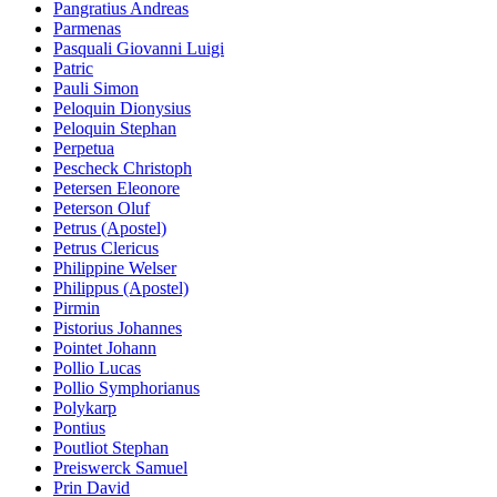
Pangratius Andreas
Parmenas
Pasquali Giovanni Luigi
Patric
Pauli Simon
Peloquin Dionysius
Peloquin Stephan
Perpetua
Pescheck Christoph
Petersen Eleonore
Peterson Oluf
Petrus (Apostel)
Petrus Clericus
Philippine Welser
Philippus (Apostel)
Pirmin
Pistorius Johannes
Pointet Johann
Pollio Lucas
Pollio Symphorianus
Polykarp
Pontius
Poutliot Stephan
Preiswerck Samuel
Prin David