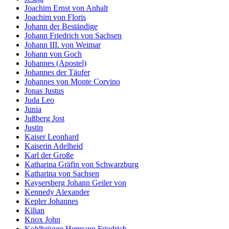
Joachim Ernst von Anhalt
Joachim von Floris
Johann der Beständige
Johann Friedrich von Sachsen
Johann III. von Weimar
Johann von Goch
Johannes (Apostel)
Johannes der Täufer
Johannes von Monte Corvino
Jonas Justus
Juda Leo
Junia
Jußberg Jost
Justin
Kaiser Leonhard
Kaiserin Adelheid
Karl der Große
Katharina Gräfin von Schwarzburg
Katharina von Sachsen
Kaysersberg Johann Geiler von
Kennedy Alexander
Kepler Johannes
Kilian
Knox John
Kohlbrügge Hermann Friedrich