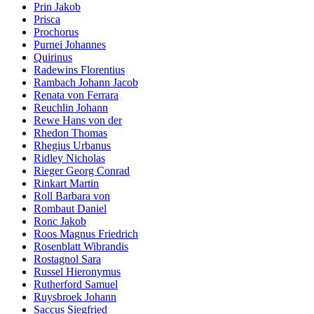
Prin Jakob
Prisca
Prochorus
Purnei Johannes
Quirinus
Radewins Florentius
Rambach Johann Jacob
Renata von Ferrara
Reuchlin Johann
Rewe Hans von der
Rhedon Thomas
Rhegius Urbanus
Ridley Nicholas
Rieger Georg Conrad
Rinkart Martin
Roll Barbara von
Rombaut Daniel
Ronc Jakob
Roos Magnus Friedrich
Rosenblatt Wibrandis
Rostagnol Sara
Russel Hieronymus
Rutherford Samuel
Ruysbroek Johann
Saccus Siegfried