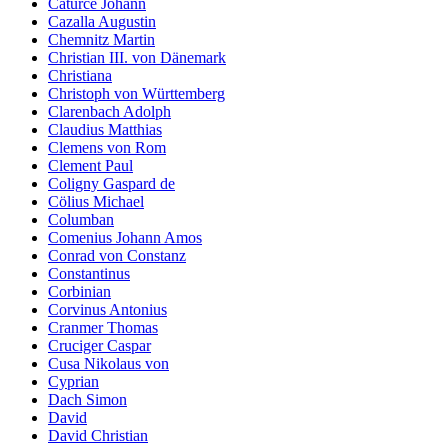
Caturce Johann
Cazalla Augustin
Chemnitz Martin
Christian III. von Dänemark
Christiana
Christoph von Württemberg
Clarenbach Adolph
Claudius Matthias
Clemens von Rom
Clement Paul
Coligny Gaspard de
Cölius Michael
Columban
Comenius Johann Amos
Conrad von Constanz
Constantinus
Corbinian
Corvinus Antonius
Cranmer Thomas
Cruciger Caspar
Cusa Nikolaus von
Cyprian
Dach Simon
David
David Christian