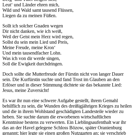
der Website
Leut‘ und Länder ehren mich,
auf Basis der
Wild und Wald samt tausend Flüssen,
Nutzung
Liegen da zu meinen Füßen.
verbessern.
Sollt ich solcher Gnaden wegen
Dir nicht danken, wie ich weiß,
Weil der Geist mein Herz wird regen,
Erfahrung
Sollst du sein mein Lied und Preis,
Damit unsere
Meine Freude, meine Kron‘
Website
Und mein tausendfacher Lohn.
während
Was ich von dir werde singen,
Ihres Besuchs
Soll die Ewigkeit durchdringen.
so gut wie
möglich
Doch sollte die Mutterfreude der Fürstin nicht von langer Dauer
funktioniert.
sein. Die Kurfürstin suchte und fand Trost im Glauben an den
Wenn Sie
Erlöser und in dieser Stimmung dichtete sie das bekannte Lied:
diese Cookies
Jesus, meine Zuversicht!
ablehnen,
Es war ihr nun eine schwere Aufgabe gestellt, ihrem Gemahl
verschwinden
behilflich zu sein, die Wunden des dreißigjährigen Krieges zu heilen
einige
und die in ihrem Wohlstand geschädigten Landesteile wieder zu
Funktionen
heben. Sie suchte darum die erworbenen wirtschaftlichen
von der
Kenntnisse bestens zu verwerten. Ein Lieblingsaufenthalt war ihr
Website.
das an der Havel gelegene Schloss Bözow, später Oranienburg
genannt; hier legte sie einen großen Nutzgarten an; sie verschrieb