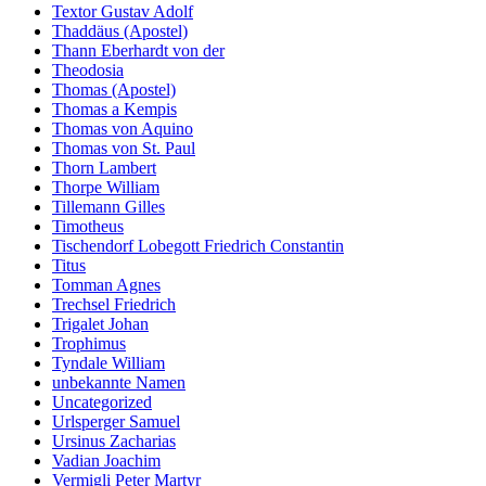
Textor Gustav Adolf
Thaddäus (Apostel)
Thann Eberhardt von der
Theodosia
Thomas (Apostel)
Thomas a Kempis
Thomas von Aquino
Thomas von St. Paul
Thorn Lambert
Thorpe William
Tillemann Gilles
Timotheus
Tischendorf Lobegott Friedrich Constantin
Titus
Tomman Agnes
Trechsel Friedrich
Trigalet Johan
Trophimus
Tyndale William
unbekannte Namen
Uncategorized
Urlsperger Samuel
Ursinus Zacharias
Vadian Joachim
Vermigli Peter Martyr