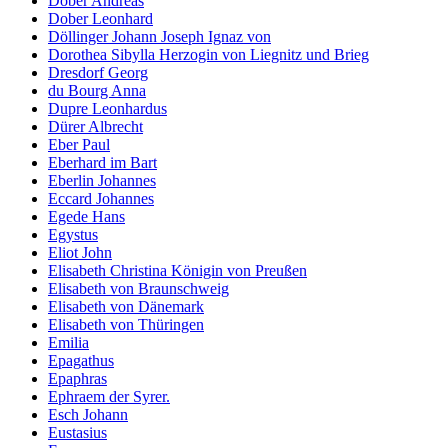
Dober Andreas
Dober Leonhard
Döllinger Johann Joseph Ignaz von
Dorothea Sibylla Herzogin von Liegnitz und Brieg
Dresdorf Georg
du Bourg Anna
Dupre Leonhardus
Dürer Albrecht
Eber Paul
Eberhard im Bart
Eberlin Johannes
Eccard Johannes
Egede Hans
Egystus
Eliot John
Elisabeth Christina Königin von Preußen
Elisabeth von Braunschweig
Elisabeth von Dänemark
Elisabeth von Thüringen
Emilia
Epagathus
Epaphras
Ephraem der Syrer.
Esch Johann
Eustasius