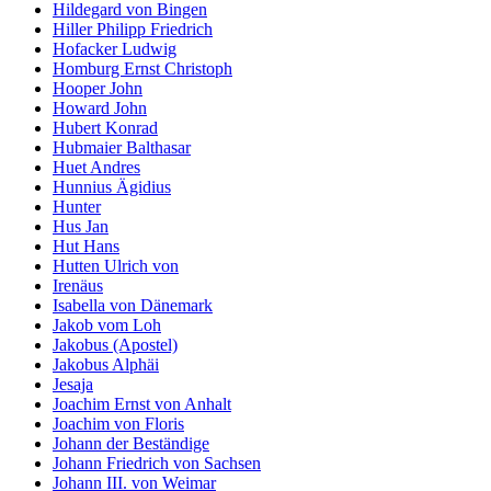
Hildegard von Bingen
Hiller Philipp Friedrich
Hofacker Ludwig
Homburg Ernst Christoph
Hooper John
Howard John
Hubert Konrad
Hubmaier Balthasar
Huet Andres
Hunnius Ägidius
Hunter
Hus Jan
Hut Hans
Hutten Ulrich von
Irenäus
Isabella von Dänemark
Jakob vom Loh
Jakobus (Apostel)
Jakobus Alphäi
Jesaja
Joachim Ernst von Anhalt
Joachim von Floris
Johann der Beständige
Johann Friedrich von Sachsen
Johann III. von Weimar