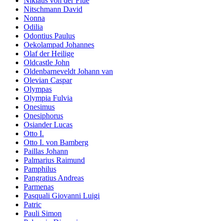
Niklaus von der Flue
Nitschmann David
Nonna
Odilia
Odontius Paulus
Oekolampad Johannes
Olaf der Heilige
Oldcastle John
Oldenbarneveldt Johann van
Olevian Caspar
Olympas
Olympia Fulvia
Onesimus
Onesiphorus
Osiander Lucas
Otto I.
Otto I. von Bamberg
Paillas Johann
Palmarius Raimund
Pamphilus
Pangratius Andreas
Parmenas
Pasquali Giovanni Luigi
Patric
Pauli Simon