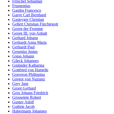
Fröschel Sebastian
Frumentius
Gamba Francesco
Garve Carl Bernhard
Gasteyger Christian
Gellert Christian Fürchtegott
Georg der Fromme
Georg III. von Anhalt
Gerhard Johann
Gerhardt Anna Maria
Gerhardt Paul
Gesenius Justus
Gigas Johann
Gileck Johannes
Gmünder Katharina
Gottfried von Hamelle
Graveron Philippina
Gregor von Nazianz
Grey Jane
Groot Gerhard
Gros Johann Friedrich
Grossetete Robert
Gustav Adolf
Guthrie Jacob
Habermann Johannes