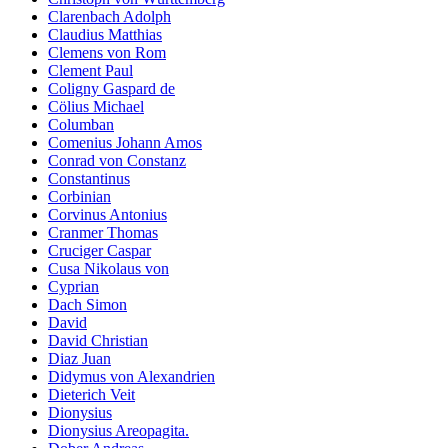
Clarenbach Adolph
Claudius Matthias
Clemens von Rom
Clement Paul
Coligny Gaspard de
Cölius Michael
Columban
Comenius Johann Amos
Conrad von Constanz
Constantinus
Corbinian
Corvinus Antonius
Cranmer Thomas
Cruciger Caspar
Cusa Nikolaus von
Cyprian
Dach Simon
David
David Christian
Diaz Juan
Didymus von Alexandrien
Dieterich Veit
Dionysius
Dionysius Areopagita.