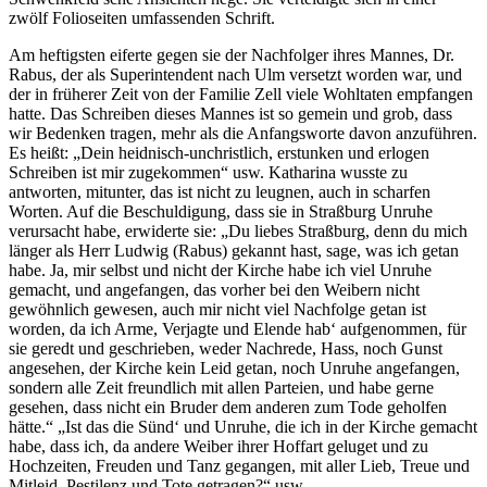
zwölf Folioseiten umfassenden Schrift.
Am heftigsten eiferte gegen sie der Nachfolger ihres Mannes, Dr.
Rabus, der als Superintendent nach Ulm versetzt worden war, und
der in früherer Zeit von der Familie Zell viele Wohltaten empfangen
hatte. Das Schreiben dieses Mannes ist so gemein und grob, dass
wir Bedenken tragen, mehr als die Anfangsworte davon anzuführen.
Es heißt: „Dein heidnisch-unchristlich, erstunken und erlogen
Schreiben ist mir zugekommen“ usw. Katharina wusste zu
antworten, mitunter, das ist nicht zu leugnen, auch in scharfen
Worten. Auf die Beschuldigung, dass sie in Straßburg Unruhe
verursacht habe, erwiderte sie: „Du liebes Straßburg, denn du mich
länger als Herr Ludwig (Rabus) gekannt hast, sage, was ich getan
habe. Ja, mir selbst und nicht der Kirche habe ich viel Unruhe
gemacht, und angefangen, das vorher bei den Weibern nicht
gewöhnlich gewesen, auch mir nicht viel Nachfolge getan ist
worden, da ich Arme, Verjagte und Elende hab‘ aufgenommen, für
sie geredt und geschrieben, weder Nachrede, Hass, noch Gunst
angesehen, der Kirche kein Leid getan, noch Unruhe angefangen,
sondern alle Zeit freundlich mit allen Parteien, und habe gerne
gesehen, dass nicht ein Bruder dem anderen zum Tode geholfen
hätte.“ „Ist das die Sünd‘ und Unruhe, die ich in der Kirche gemacht
habe, dass ich, da andere Weiber ihrer Hoffart geluget und zu
Hochzeiten, Freuden und Tanz gegangen, mit aller Lieb, Treue und
Mitleid, Pestilenz und Tote getragen?“ usw.