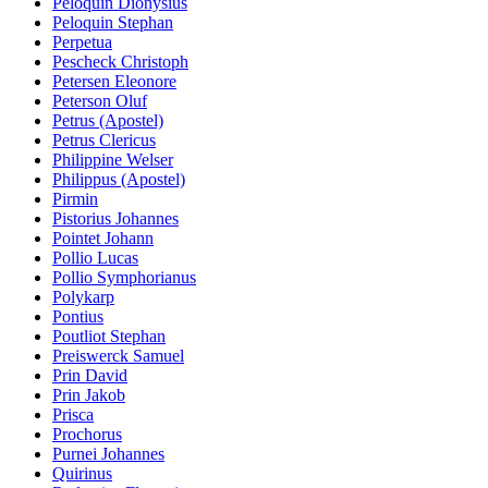
Peloquin Dionysius
Peloquin Stephan
Perpetua
Pescheck Christoph
Petersen Eleonore
Peterson Oluf
Petrus (Apostel)
Petrus Clericus
Philippine Welser
Philippus (Apostel)
Pirmin
Pistorius Johannes
Pointet Johann
Pollio Lucas
Pollio Symphorianus
Polykarp
Pontius
Poutliot Stephan
Preiswerck Samuel
Prin David
Prin Jakob
Prisca
Prochorus
Purnei Johannes
Quirinus