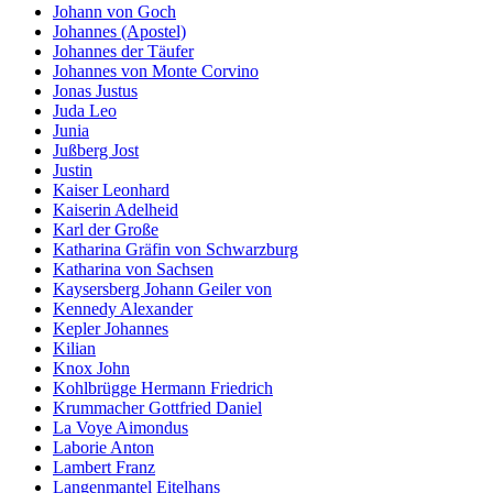
Johann von Goch
Johannes (Apostel)
Johannes der Täufer
Johannes von Monte Corvino
Jonas Justus
Juda Leo
Junia
Jußberg Jost
Justin
Kaiser Leonhard
Kaiserin Adelheid
Karl der Große
Katharina Gräfin von Schwarzburg
Katharina von Sachsen
Kaysersberg Johann Geiler von
Kennedy Alexander
Kepler Johannes
Kilian
Knox John
Kohlbrügge Hermann Friedrich
Krummacher Gottfried Daniel
La Voye Aimondus
Laborie Anton
Lambert Franz
Langenmantel Eitelhans