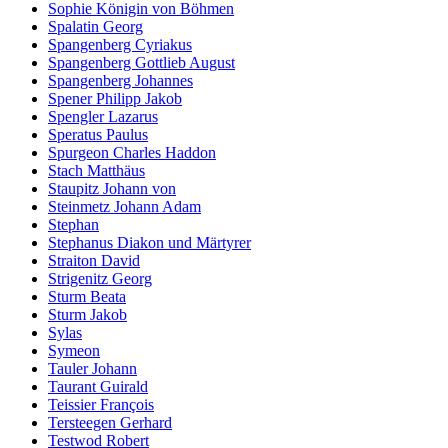
Sophie Königin von Böhmen
Spalatin Georg
Spangenberg Cyriakus
Spangenberg Gottlieb August
Spangenberg Johannes
Spener Philipp Jakob
Spengler Lazarus
Speratus Paulus
Spurgeon Charles Haddon
Stach Matthäus
Staupitz Johann von
Steinmetz Johann Adam
Stephan
Stephanus Diakon und Märtyrer
Straiton David
Strigenitz Georg
Sturm Beata
Sturm Jakob
Sylas
Symeon
Tauler Johann
Taurant Guirald
Teissier François
Tersteegen Gerhard
Testwod Robert