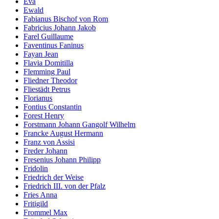
Eva
Ewald
Fabianus Bischof von Rom
Fabricius Johann Jakob
Farel Guillaume
Faventinus Faninus
Fayan Jean
Flavia Domitilla
Flemming Paul
Fliedner Theodor
Fliestädt Petrus
Florianus
Fontius Constantin
Forest Henry
Forstmann Johann Gangolf Wilhelm
Francke August Hermann
Franz von Assisi
Freder Johann
Fresenius Johann Philipp
Fridolin
Friedrich der Weise
Friedrich III. von der Pfalz
Fries Anna
Fritigild
Frommel Max