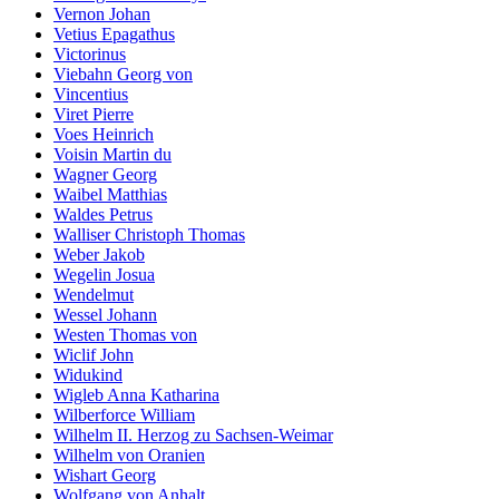
Vernon Johan
Vetius Epagathus
Victorinus
Viebahn Georg von
Vincentius
Viret Pierre
Voes Heinrich
Voisin Martin du
Wagner Georg
Waibel Matthias
Waldes Petrus
Walliser Christoph Thomas
Weber Jakob
Wegelin Josua
Wendelmut
Wessel Johann
Westen Thomas von
Wiclif John
Widukind
Wigleb Anna Katharina
Wilberforce William
Wilhelm II. Herzog zu Sachsen-Weimar
Wilhelm von Oranien
Wishart Georg
Wolfgang von Anhalt