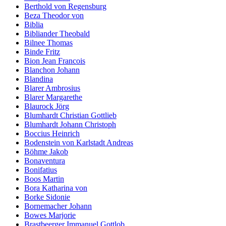
Berthold von Regensburg
Beza Theodor von
Biblia
Bibliander Theobald
Bilnee Thomas
Binde Fritz
Bion Jean Francois
Blanchon Johann
Blandina
Blarer Ambrosius
Blarer Margarethe
Blaurock Jörg
Blumhardt Christian Gottlieb
Blumhardt Johann Christoph
Boccius Heinrich
Bodenstein von Karlstadt Andreas
Böhme Jakob
Bonaventura
Bonifatius
Boos Martin
Bora Katharina von
Borke Sidonie
Bornemacher Johann
Bowes Marjorie
Brastbeerger Immanuel Gottlob