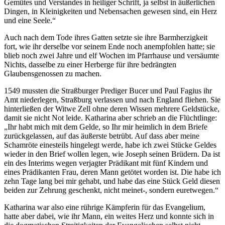
Gemütes und Verstandes in heiliger Schrift, ja selbst in äußerlichen
Dingen, in Kleinigkeiten und Nebensachen gewesen sind, ein Herz
und eine Seele.“
Auch nach dem Tode ihres Gatten setzte sie ihre Barmherzigkeit
fort, wie ihr derselbe vor seinem Ende noch anempfohlen hatte; sie
blieb noch zwei Jahre und elf Wochen im Pfarrhause und versäumte
Nichts, dasselbe zu einer Herberge für ihre bedrängten
Glaubensgenossen zu machen.
1549 mussten die Straßburger Prediger Bucer und Paul Fagius ihr
Amt niederlegen, Straßburg verlassen und nach England fliehen. Sie
hinterließen der Witwe Zell ohne deren Wissen mehrere Geldstücke,
damit sie nicht Not leide. Katharina aber schrieb an die Flüchtlinge:
„Ihr habt mich mit dem Gelde, so Ihr mir heimlich in dem Briefe
zurückgelassen, auf das äußerste betrübt. Auf dass aber meine
Schamröte einesteils hingelegt werde, habe ich zwei Stücke Geldes
wieder in den Brief wollen legen, wie Joseph seinen Brüdern. Da ist
ein des Interims wegen verjagter Prädikant mit fünf Kindern und
eines Prädikanten Frau, deren Mann getötet worden ist. Die habe ich
zehn Tage lang bei mir gehabt, und habe das eine Stück Geld diesen
beiden zur Zehrung geschenkt, nicht meinet-, sondern euretwegen.“
Katharina war also eine rührige Kämpferin für das Evangelium,
hatte aber dabei, wie ihr Mann, ein weites Herz und konnte sich in