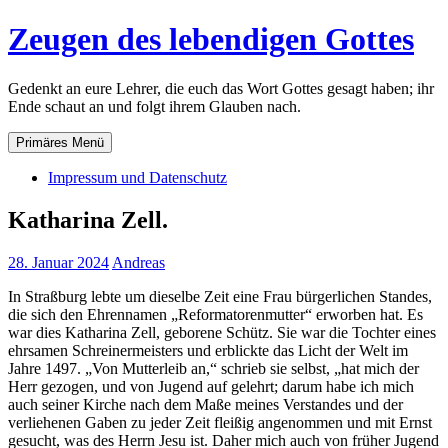
Zum
Zeugen des lebendigen Gottes
Inhalt
springen
Gedenkt an eure Lehrer, die euch das Wort Gottes gesagt haben; ihr
Ende schaut an und folgt ihrem Glauben nach.
Primäres Menü
Impressum und Datenschutz
Katharina Zell.
28. Januar 2024
Andreas
In Straßburg lebte um dieselbe Zeit eine Frau bürgerlichen Standes,
die sich den Ehrennamen „Reformatorenmutter“ erworben hat. Es
war dies Katharina Zell, geborene Schütz. Sie war die Tochter eines
ehrsamen Schreinermeisters und erblickte das Licht der Welt im
Jahre 1497. „Von Mutterleib an,“ schrieb sie selbst, „hat mich der
Herr gezogen, und von Jugend auf gelehrt; darum habe ich mich
auch seiner Kirche nach dem Maße meines Verstandes und der
verliehenen Gaben zu jeder Zeit fleißig angenommen und mit Ernst
gesucht, was des Herrn Jesu ist. Daher mich auch von früher Jugend