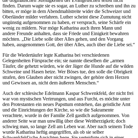
die dogmatischen Streitigkeiten der Evangelischen selbst nicht
finden. Darum wagte sie es sogar, an Luther zu schreiben und ihn zu
bitten, er möge in dem Abendmahlstreite wider die Schweizer und
Oberländer milder verfahren. Luther scheint diese Zumutung nicht
ungünstig aufgenommen zu haben, er versprach, seine Schärfe ein
wenig zu mildern. Nur möge Katharina auch ihren Mann und
andere Freunde anhalten, dass sie Friede und Einigkeit bewahren
möchten. „Die Liebe solle über Alles gehen, und den Vorgang
haben, ausgenommen Gott, der über Alles, auch über die Liebe sei.“
Für die Wiedertäufer legte Katharina bei verschiedenen
Gelegenheiten Fürsprache ein; sie nannte dieselben die „armen
Täufer, die gehetzt würden, wie der Jäger die Hunde auf die wilden
Schweine und Hasen hetze. Wer Böses tue, den solle die Obrigkeit
strafen, den Glauben aber nicht zwingen, der gehöre dem Herzen
und Gewissen an, nicht dem äußeren Menschen.“
Auch der schlesische Edelmann Kaspar Schwenkfeld, der nicht frei
war von mystischen Verirrungen, und aus Furcht, es möchte unter
den Protestanten ein neues Papsttum entstehen, das geistliche Amt
und die Einrichtungen der Kirche, so wie die Sakramente
verachtete, wurde in der Familie Zell gastlich aufgenommen. Von
anderer Seite war man unwillig über diese Weitherzigkeit; doch
schwieg man, so lange Zell am Leben war. Aber nach seinem Tode
wurde Katharina heftig angegriffen, als ob sie selber
Schwenkfeld’sche Ansichten hege. Sie verteidigte sich in einer