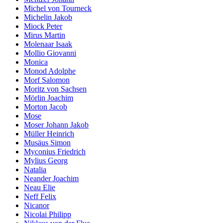
Michel von Tourneck
Michelin Jakob
Miock Peter
Mirus Martin
Molenaar Isaak
Mollio Giovanni
Monica
Monod Adolphe
Morf Salomon
Moritz von Sachsen
Mörlin Joachim
Morton Jacob
Mose
Moser Johann Jakob
Müller Heinrich
Musäus Simon
Myconius Friedrich
Mylius Georg
Natalia
Neander Joachim
Neau Elie
Neff Felix
Nicanor
Nicolai Philipp