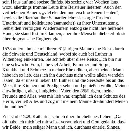
sein Haus auf und speiste fünfzig bis sechzig vier Wochen lang,
wozu allerdings fromme Leute ihre Beisteuer lieferten. Auch den
vertriebenen Bauern, „viel elenden und erschrockenen Leuten“,
bewies die Pfarrfrau ihre Samariterliebe; sie sorgte für deren
Unterkunft und kollektierte((sammelte)) zu ihrer Unterstützung.
Selbst den verfolgten Wiedertäufern entzog sie nicht ihre helfende
Hand; sie stand fest im Glauben, aber ihre Menschenliebe erhob sie
über dogmatische Engherzigkeit.
1538 unternahm sie mit ihrem 61jährigen Manne eine Reise durch
die Schweiz und Deutschland, wobei sie auch bei Luther in
Wittenberg einkehrten. Sie schrieb über diese Reise: „Ich bin nur
eine schwache Frau, habe viel Arbeit, Kummer und Sorge,
Krankheit und Schmerz in meiner Ehe erlitten, aber meinen Mann
habe ich so lieb, dass ich ihn durchaus nicht wollte allein wandeln
lassen, da er unsern lieben Dr. Luther und die Seestädte bis an das
Meer, ihre Kirchen und Prediger sehen und genießen wollte. Meinen
ehrwürdigen, alten, inniglieben Vater, den 85jährigen, meine
Freunde und Alles, was mir lieb war, empfahl ich dem Schutze des
Herrn, verließ Alles und zog mit meinem Manne dreihundert Meilen
hin und her.“
Zell starb 1548. Katharina schrieb über ihr eheliches Leben: „Gar
oft habe ich mich bei mir selbst verwundert und Gott gedankt, dass
wir Beide, mein seliger Mann und ich, durchaus einerlei Sinnes,