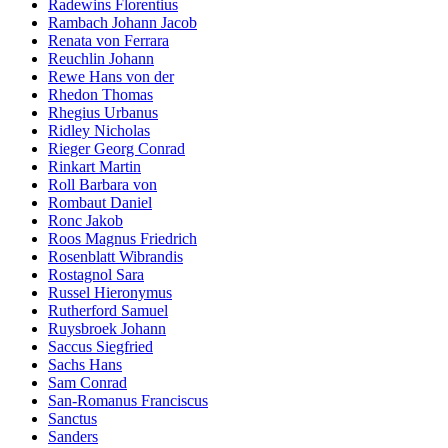
Radewins Florentius
Rambach Johann Jacob
Renata von Ferrara
Reuchlin Johann
Rewe Hans von der
Rhedon Thomas
Rhegius Urbanus
Ridley Nicholas
Rieger Georg Conrad
Rinkart Martin
Roll Barbara von
Rombaut Daniel
Ronc Jakob
Roos Magnus Friedrich
Rosenblatt Wibrandis
Rostagnol Sara
Russel Hieronymus
Rutherford Samuel
Ruysbroek Johann
Saccus Siegfried
Sachs Hans
Sam Conrad
San-Romanus Franciscus
Sanctus
Sanders