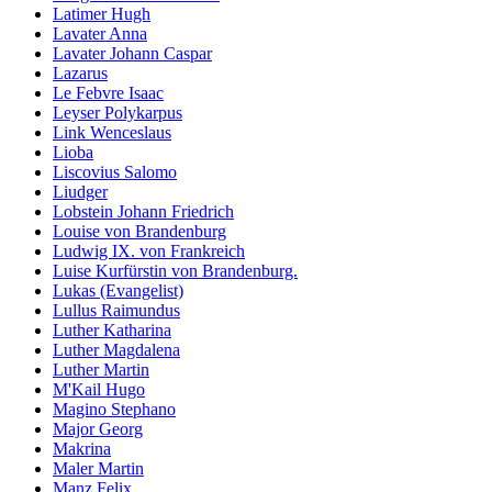
Latimer Hugh
Lavater Anna
Lavater Johann Caspar
Lazarus
Le Febvre Isaac
Leyser Polykarpus
Link Wenceslaus
Lioba
Liscovius Salomo
Liudger
Lobstein Johann Friedrich
Louise von Brandenburg
Ludwig IX. von Frankreich
Luise Kurfürstin von Brandenburg.
Lukas (Evangelist)
Lullus Raimundus
Luther Katharina
Luther Magdalena
Luther Martin
M'Kail Hugo
Magino Stephano
Major Georg
Makrina
Maler Martin
Manz Felix