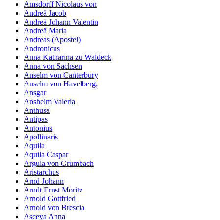
Amsdorff Nicolaus von
Andreä Jacob
Andreä Johann Valentin
Andreä Maria
Andreas (Apostel)
Andronicus
Anna Katharina zu Waldeck
Anna von Sachsen
Anselm von Canterbury
Anselm von Havelberg.
Ansgar
Anshelm Valeria
Anthusa
Antipas
Antonius
Apollinaris
Aquila
Aquila Caspar
Argula von Grumbach
Aristarchus
Arnd Johann
Arndt Ernst Moritz
Arnold Gottfried
Arnold von Brescia
Asceya Anna