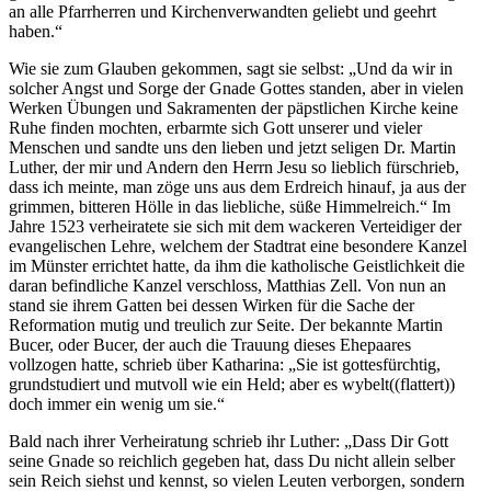
an alle Pfarrherren und Kirchenverwandten geliebt und geehrt
haben.“
Wie sie zum Glauben gekommen, sagt sie selbst: „Und da wir in
solcher Angst und Sorge der Gnade Gottes standen, aber in vielen
Werken Übungen und Sakramenten der päpstlichen Kirche keine
Ruhe finden mochten, erbarmte sich Gott unserer und vieler
Menschen und sandte uns den lieben und jetzt seligen Dr. Martin
Luther, der mir und Andern den Herrn Jesu so lieblich fürschrieb,
dass ich meinte, man zöge uns aus dem Erdreich hinauf, ja aus der
grimmen, bitteren Hölle in das liebliche, süße Himmelreich.“ Im
Jahre 1523 verheiratete sie sich mit dem wackeren Verteidiger der
evangelischen Lehre, welchem der Stadtrat eine besondere Kanzel
im Münster errichtet hatte, da ihm die katholische Geistlichkeit die
daran befindliche Kanzel verschloss, Matthias Zell. Von nun an
stand sie ihrem Gatten bei dessen Wirken für die Sache der
Reformation mutig und treulich zur Seite. Der bekannte Martin
Bucer, oder Bucer, der auch die Trauung dieses Ehepaares
vollzogen hatte, schrieb über Katharina: „Sie ist gottesfürchtig,
grundstudiert und mutvoll wie ein Held; aber es wybelt((flattert))
doch immer ein wenig um sie.“
Bald nach ihrer Verheiratung schrieb ihr Luther: „Dass Dir Gott
seine Gnade so reichlich gegeben hat, dass Du nicht allein selber
sein Reich siehst und kennst, so vielen Leuten verborgen, sondern