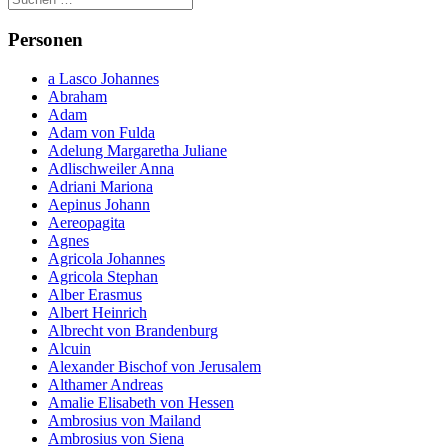
Personen
a Lasco Johannes
Abraham
Adam
Adam von Fulda
Adelung Margaretha Juliane
Adlischweiler Anna
Adriani Mariona
Aepinus Johann
Aereopagita
Agnes
Agricola Johannes
Agricola Stephan
Alber Erasmus
Albert Heinrich
Albrecht von Brandenburg
Alcuin
Alexander Bischof von Jerusalem
Althamer Andreas
Amalie Elisabeth von Hessen
Ambrosius von Mailand
Ambrosius von Siena