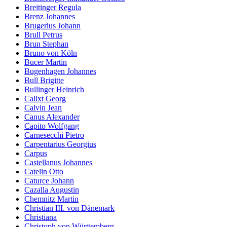
Breitinger Regula
Brenz Johannes
Brugerius Johann
Brull Petrus
Brun Stephan
Bruno von Köln
Bucer Martin
Bugenhagen Johannes
Bull Brigitte
Bullinger Heinrich
Calixt Georg
Calvin Jean
Canus Alexander
Capito Wolfgang
Carnesecchi Pietro
Carpentarius Georgius
Carpus
Castellanus Johannes
Catelin Otto
Caturce Johann
Cazalla Augustin
Chemnitz Martin
Christian III. von Dänemark
Christiana
Christoph von Württemberg