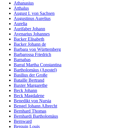
Athanasius
Atthalus
August I. von Sachsen
Augustinus Aurelius
Aurelia
Aurifaber Johann
Avenarius Johannes
Backer Elisabeth
Backer Johann de
Barbara von Württemberg
Barbarossa Friedrich
Barnabas
Barral Martha Constantina
Bartholomäus (Apostel)
Basilius der Große
Bataille Bertrand
Baxter Margarethe
Beck Johann
Beck Magdalene
Benedikt von Nursia
Bengel Johann Albrecht
Bernhard Thomas
Bernhardi Bartholomäus
Bernward
Berquin Louis