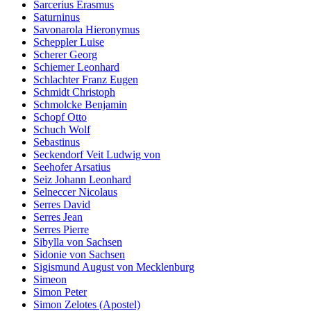
Sarcerius Erasmus
Saturninus
Savonarola Hieronymus
Scheppler Luise
Scherer Georg
Schiemer Leonhard
Schlachter Franz Eugen
Schmidt Christoph
Schmolcke Benjamin
Schopf Otto
Schuch Wolf
Sebastinus
Seckendorf Veit Ludwig von
Seehofer Arsatius
Seiz Johann Leonhard
Selneccer Nicolaus
Serres David
Serres Jean
Serres Pierre
Sibylla von Sachsen
Sidonie von Sachsen
Sigismund August von Mecklenburg
Simeon
Simon Peter
Simon Zelotes (Apostel)