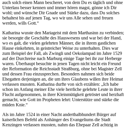
auch solch einen Mann bescheret, von dem Du es täglich und ohne
Unterlass besser kennen und immer hören magst, gönne ich Dir
wohl; und wünsche Dir Gnade und Stärke dazu, dass Du solches
behaltest bis auf jenen Tag, wo wir uns Alle sehen und freuen
werden, wills Gott.“
Katharina wusste den Mariageist mit dem Marthasinn zu verbinden;
sie besorgte die Geschäfte des Hauswesens und war bei der Hand,
wo es galt, die vielen gelehrten Männer, die in ihrem gastlichen
Hause einkehrten, in geistreicher Weise zu unterhalten. Dies war
zum Beispiel der Fall, als Zwingli und Oekolampad im Jahre 1529
auf der Durchreise nach Marburg einige Tage bei ihr zur Herberge
waren. Überhaupt besuchte in jenen Tagen nicht leicht ein Freund
der Reformation die Reichsstadt Straßburg, ohne bei Magister Zell
und dessen Frau einzusprechen. Besonders nahmen sich beide
Ehegatten derjenigen an, die um ihres Glaubens willen ihre Heimat
verlassen mussten. Katharina durfte von sich erzählen: „Ich habe
schon im Anfang meiner Ehe viele herrliche gelehrte Leute in ihrer
Flucht aufgenommen, in ihrer Kleinmütigkeit getröstet und herzhaft
gemacht, wie Gott im Propheten lehrt: Unterstütze und stärke die
müden Knie.“
Als im Jahre 1524 in einer Nacht anderthalbhundert Bürger auf
kaiserlichen Befehl als Anhänger des Evangeliums die Stadt
Kenzingen verlassen mussten, nahm das Ehepaar Zell achtzig in