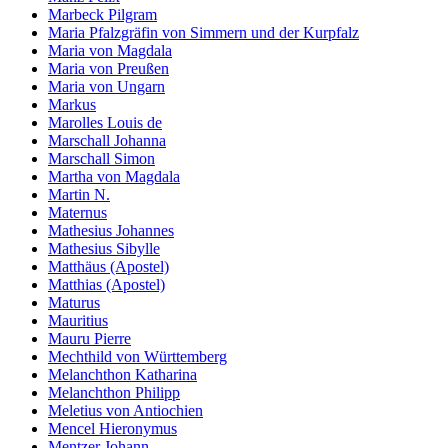
Marbeck Pilgram
Maria Pfalzgräfin von Simmern und der Kurpfalz
Maria von Magdala
Maria von Preußen
Maria von Ungarn
Markus
Marolles Louis de
Marschall Johanna
Marschall Simon
Martha von Magdala
Martin N.
Maternus
Mathesius Johannes
Mathesius Sibylle
Matthäus (Apostel)
Matthias (Apostel)
Maturus
Mauritius
Mauru Pierre
Mechthild von Württemberg
Melanchthon Katharina
Melanchthon Philipp
Meletius von Antiochien
Mencel Hieronymus
Mentzer Johann