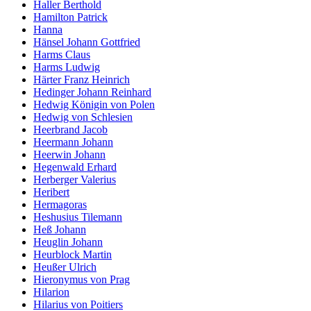
Haller Berthold
Hamilton Patrick
Hanna
Hänsel Johann Gottfried
Harms Claus
Harms Ludwig
Härter Franz Heinrich
Hedinger Johann Reinhard
Hedwig Königin von Polen
Hedwig von Schlesien
Heerbrand Jacob
Heermann Johann
Heerwin Johann
Hegenwald Erhard
Herberger Valerius
Heribert
Hermagoras
Heshusius Tilemann
Heß Johann
Heuglin Johann
Heurblock Martin
Heußer Ulrich
Hieronymus von Prag
Hilarion
Hilarius von Poitiers