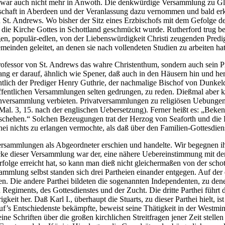
Er war auch nicht mehr in Anwoth. Die denkwürdige Versammlung zu Gl
chaft in Aberdeen und der Veranlassung dazu vernommen und bald erkan
St. Andrews. Wo bisher der Sitz eines Erzbischofs mit dem Gefolge des
n die Kirche Gottes in Schottland geschmückt wurde. Rutherford trug be
igen, populär-edlen, von der Liebenswürdigkeit Christi zeugenden Predi
meinden geleitet, an denen sie nach vollendeten Studien zu arbeiten hat
Professor von St. Andrews das wahre Christenthum, sondern auch sein Pr
ng er darauf, ähnlich wie Spener, daß auch in den Häusern hin und he
tlich der Prediger Henry Guthrie, der nachmalige Bischof von Dunke
öffentlichen Versammlungen selten gedrungen, zu reden. Dießmal aber ko
henversammlung verbieten. Privatversammlungen zu religiösen Uebungen s
(Mal. 3, 15. nach der englischen Uebersetzung). Ferner heißt es: „Beke
schehen.“ Solchen Bezeugungen trat der Herzog von Seaforth und die P
ei nichts zu erlangen vermochte, als daß über den Familien-Gottesdie
 Versammlungen als Abgeordneter erschien und handelte. Wir begegnen i
 dieser Versammlung war der, eine nähere Uebereinstimmung mit der 
olge erreicht hat, so kann man dieß nicht gleichermaßen von der schott
ammlung selbst standen sich drei Partheien einander entgegen. Auf der 
. Die andere Parthei bildeten die sogenannten Independenten, zu dene
Regiments, des Gottesdienstes und der Zucht. Die dritte Parthei führt d
gkeit her. Daß Karl I., überhaupt die Stuarts, zu dieser Parthei hielt, i
 auf’s Entschiedenste bekämpfte, beweist seine Thätigkeit in der West
ne Schriften über die großen kirchlichen Streitfragen jener Zeit stellen