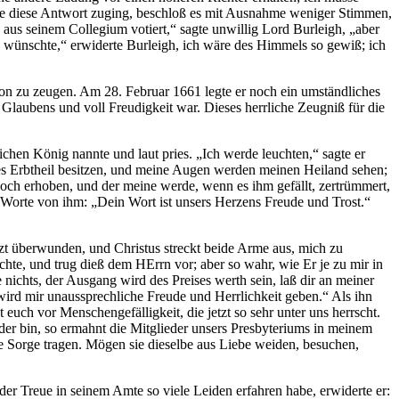
e diese Antwort zuging, beschloß es mit Ausnahme weniger Stimmen,
aus seinem Collegium votiert,“ sagte unwillig Lord Burleigh, „aber
ch wünschte,“ erwiderte Burleigh, ich wäre des Himmels so gewiß; ich
ion zu zeugen. Am 28. Februar 1661 legte er noch ein umständliches
 Glaubens und voll Freudigkeit war. Dieses herrliche Zeugniß für die
ichen König nannte und laut pries. „Ich werde leuchten,“ sagte er
ßes Erbtheil besitzen, und meine Augen werden meinen Heiland sehen;
och erhoben, und der meine werde, wenn es ihm gefällt, zertrümmert,
 Worte von ihm: „Dein Wort ist unsers Herzens Freude und Trost.“
etzt überwunden, und Christus streckt beide Arme aus, mich zu
te, und trug dieß dem HErrn vor; aber so wahr, wie Er je zu mir in
chts, der Ausgang wird des Preises werth sein, laß dir an meiner
wird mir unaussprechliche Freude und Herrlichkeit geben.“ Als ihn
 euch vor Menschengefälligkeit, die jetzt so sehr unter uns herrscht.
der bin, so ermahnt die Mitglieder unsers Presbyteriums in meinem
de Sorge tragen. Mögen sie dieselbe aus Liebe weiden, besuchen,
r der Treue in seinem Amte so viele Leiden erfahren habe, erwiderte er: