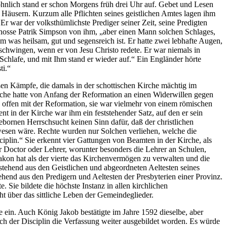
wöhnlich stand er schon Morgens früh drei Uhr auf. Gebet und Lesen
 Häusern. Kurzum alle Pflichten seines geistlichen Amtes lagen ihm
Er war der volksthümlichste Prediger seiner Zeit, seine Predigten
genosse Patrik Simpson von ihm, „aber einen Mann solchen Schlages,
m was heilsam, gut und segensreich ist. Er hatte zwei lebhafte Augen,
chwingen, wenn er von Jesu Christo redete. Er war niemals in
Schlafe, und mit Ihm stand er wieder auf.“ Ein Engländer hörte
ti.“
ßen Kämpfe, die damals in der schottischen Kirche mächtig im
rche hatte von Anfang der Reformation an einen Widerwillen gegen
z offen mit der Reformation, sie war vielmehr von einem römischen
 in der Kirche war ihm ein feststehender Satz, auf den er sein
ebornen Herrschsucht keinen Sinn dafür, daß der christlichen
wesen wäre. Rechte wurden nur Solchen verliehen, welche die
sciplin.“ Sie erkennt vier Gattungen von Beamten in der Kirche, als
er Doctor oder Lehrer, worunter besonders die Lehrer an Schulen,
iakon hat als der vierte das Kirchenvermögen zu verwalten und die
tehend aus den Geistlichen und abgeordneten Aeltesten seines
hend aus den Predigern und Aeltesten der Presbyterien einer Provinz.
Sie bildete die höchste Instanz in allen kirchlichen
t über das sittliche Leben der Gemeindeglieder.
 ein. Auch König Jakob bestätigte im Jahre 1592 dieselbe, aber
ch der Disciplin die Verfassung weiter ausgebildet worden. Es würde