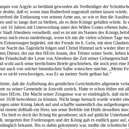
quis von Argyle so berühmt geworden als Vertheidiger der Schottischen
drohte, daß er, wenn man Rutherford ungestraft ziehen lassen würde, 
erford die Entlassung von seinem Amte aus, so wie er ihm die Ausübung 
len und so lange dort zu bleiben, als es dem Könige gefallen würde. In
seit 16 Jahren mit Unterwerfung unter den Willen Gottes erbeten habe,
er Stadt Aberdeen verurtheilt, und es ist mir im Namen des Königs bef
 Kreuz mich etwas niederbeugt, wenn ich mir die vielen schönen Tage in
üßen Erinnerungen begleitet, mit der Freude im h. Geist, mit dem Glaub
iese Nacht das Tageslicht folgen und Christi Himmel sich wieder über 
n Diener, der nur den HErrn Jesum, den Tröster seiner Seele, lieben
tz der Feindschaft der Leute von Aberdeen die Zeit seiner Gefangenscha
d wohl auch seine herrlichsten Briefe geschrieben, die noch jetzt ein
h nur auch von solcher himmlischen Salbe wünschen möchte. „Meine Fein
ann es nicht verschweigen, was Er an meiner Seele gethan hat.“
er hörte, daß die Aufhebung des geistlichen Gerichtshofes allgemein v
rte zu seiner Gemeinde in Anwoth zurück. Hatte er schon früher mit all
r seines HErrn. Die Macht seiner Zeugnisse war so eindringlich, daß n
ahre 1638 beiwohnen zu können. Nicht lange hernach wurde wieder ein
ngen unter König Jakob auf und schaffte namentlich das aufgedrungen
 rüstete deßhalb ein Heer, um seine Befehle mit Hülfe desselben durch
r. Da hielt es doch der König für gerathener, sich auf gütliche Unter
ß, steigerten ihre Forderungen und der König gab es endlich ganz auf, d
inlänglich bekannt. Bis es dahin gekommen war, mußte die schottische