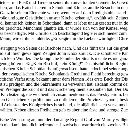
rbeitete er mit Fleiß und Treue in seiner ihm anvertrauten Gemeinde. Ge
ben, an das Katechisieren in Schule und Kirche, an die Besuche in den
 Ganz in seinem Elemente war er, wenn er auf dem Predigtstuhle stand. 
oße und gute Geistliche in unsrer Kirche gekannt,“. erzählt sein Zeit
 kannte ich keinen in Schottland; dann er lebte unausgesetzt nur in de
 gerichtet. Manchmal glaubte ich, er würde sich von der Kanzel wegs
beschäftigte. Mit Christo sich beschäftigend legte er sich nieder zum 
Mann, wie er ihn schilderte: „Er zeigte mir die Liebenswürdigkeit Chris
estätigung von Seiten der Bischöfe nach. Und das führt uns auf die gro
nd auf ihren gewaltigen Zeugen John Knox zurück. Die schottische Ki
uch kein Wunder. Die königliche Familie der Stuarts meinte es nie gan
enug hören ließ: „Kein Bischof, kein König!“ Das bischöfliche Regiment
anischen Kirche Schottlands aufgewachsen, hatte jedoch bei seiner ang
er evangelischen Kirche Schottlands Crethi und Plethi berechtigt ge
 schottische Verfassung, bekannt unter dem Namen „das erste Buch der Di
s Wort zu predigen und die Sakramente zu verwalten hat; alsdann kommt d
t dem Prediger die Zucht und das Kirchenregiment auszuüben hat. Der D
 Kirchsitzung, die wöchentlich zusammenkommt; das Presbyterium, bes
n Geistlichen zu prüfen und zu ordinieren; die Provinzialsynode, beste
eltesten des Königreiches bestehend, die alljährlich sich versammelte. 
ählen. Neben diesen Freiheiten gab es aber eine feste und strenge Zuch
ische Verfassung an, und der damalige Regent Graf von Murray willigte
h nie damit innerlich befreundet. Inzwischen war durch ein zweites Bu