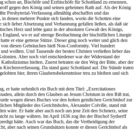
ing schon an, Bischöfe und Erzbischöfe für Schottland zu ernennen,
 schroff gegen den König und seinen geheimen Rath auf. Als der König
te Presbyterial-Verfassung allmählig abschaffen und das
in denen mehrere Punkte sich fanden, worin die Schotten eine
 sich lieber Absetzung und Verbannung gefallen ließen, als daß sie
ttisches Herz und lebte ganz in der absoluten Gewalt des Königs,
in England, wo er auf strenge Beobachtung der bischöflichen Liturgie
te er eine getreue Stütze. Dieser ging noch weiter und glich den
g von diesen Gebräuchen hieß Non-Conformity. Viel hundert
 und wollten. Und Tausende der besten Christen verließen lieber das
 Kolonien. Aber noch viel entschiedener war der Widerstand der
 Katholizismus hielten. Zuerst betraten sie den Weg der Bitte, aber der
n Kirchenverfassung. Da stand ganz Schottland auf. Die Stände traten
lobten hier, ihrem Glaubensbekenntnisse treu zu bleiben und sich
g, er hatte nehmlich ein Buch mit dem Titel: „Exercitationes
Gnaden, allein durch den Glauben an Jesum Christum in den Riß trat,
wurde wegen dieses Buches vor den hohen geistlichen Gerichtshof zur
lichen Mitglieder des Gerichtshofes, Alexander Colville, stand mit
n wäre. Er hatte aber auch noch um jene Zeit den Schmerz, seine
h nicht zu lange währen. Im April 1636 zog ihn der Bischof Sydserff
epredigt hätte. Auch war das Buch, das die Vertheidigung der
cht, aber nach seinen Grundsätzen konnte er diesen Gerichtshof als