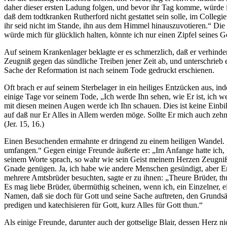
daher dieser ersten Ladung folgen, und bevor ihr Tag komme, würd
daß dem todtkranken Rutherford nicht gestattet sein solle, im Colle
ihr seid nicht im Stande, ihn aus dem Himmel hinauszuvotieren.“ Die 
würde mich für glücklich halten, könnte ich nur einen Zipfel seines 
Auf seinem Krankenlager beklagte er es schmerzlich, daß er verhinde
Zeugniß gegen das sündliche Treiben jener Zeit ab, und unterschrieb 
Sache der Reformation ist nach seinem Tode gedruckt erschienen.
Oft brach er auf seinem Sterbelager in ein heiliges Entzücken aus, in
einige Tage vor seinem Tode, „Ich werde Ihn sehen, wie Er ist, ich 
mit diesen meinen Augen werde ich Ihn schauen. Dies ist keine Einbi
auf daß nur Er Alles in Allem werden möge. Sollte Er mich auch zehn
(Jer. 15, 16.)
Einen Besuchenden ermahnte er dringend zu einem heiligen Wandel. „Ach
umfangen.“ Gegen einige Freunde äußerte er: „Im Anfange hatte ich, 
seinem Worte sprach, so wahr wie sein Geist meinem Herzen Zeugniß 
Gnade genügen. Ja, ich habe wie andere Menschen gesündigt, aber Er 
mehrere Amtsbrüder besuchten, sagte er zu ihnen: „Theure Brüder, thut 
Es mag liebe Brüder, übermüthig scheinen, wenn ich, ein Einzelner, e
Namen, daß sie doch für Gott und seine Sache auftreten, den Grundsä
predigen und katechisieren für Gott, kurz Alles für Gott thun.“
Als einige Freunde, darunter auch der gottselige Blair, dessen Herz ni