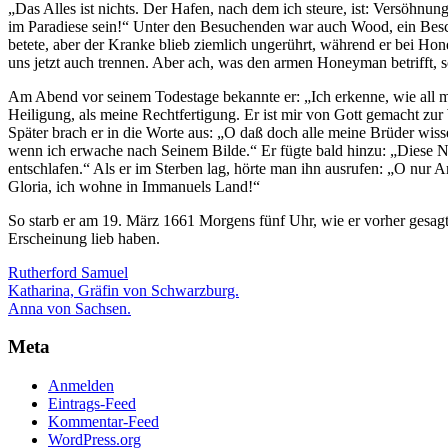
„Das Alles ist nichts. Der Hafen, nach dem ich steure, ist: Versöhnun
im Paradiese sein!“ Unter den Besuchenden war auch Wood, ein Besch
betete, aber der Kranke blieb ziemlich ungerührt, während er bei H
uns jetzt auch trennen. Aber ach, was den armen Honeyman betrifft,
Am Abend vor seinem Todestage bekannte er: „Ich erkenne, wie all m
Heiligung, als meine Rechtfertigung. Er ist mir von Gott gemacht zur W
Später brach er in die Worte aus: „O daß doch alle meine Brüder wis
wenn ich erwache nach Seinem Bilde.“ Er fügte bald hinzu: „Diese 
entschlafen.“ Als er im Sterben lag, hörte man ihn ausrufen: „O nur
Gloria, ich wohne in Immanuels Land!“
So starb er am 19. März 1661 Morgens fünf Uhr, wie er vorher gesagt
Erscheinung lieb haben.
Rutherford Samuel
Beitragsnavigation
Katharina, Gräfin von Schwarzburg.
Anna von Sachsen.
Meta
Anmelden
Eintrags-Feed
Kommentar-Feed
WordPress.org