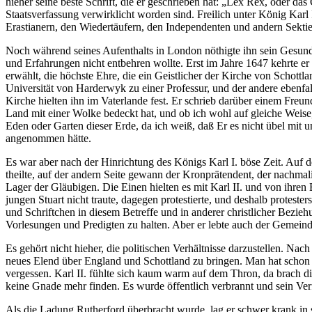
hieher seine beste Schrift, die er geschrieben hat: „Lex Rex, oder das
Staatsverfassung verwirklicht worden sind. Freilich unter König Kar
Erastianern, den Wiedertäufern, den Independenten und andern Sekti
Noch während seines Aufenthalts in London nöthigte ihn sein Gesund
und Erfahrungen nicht entbehren wollte. Erst im Jahre 1647 kehrte er
erwählt, die höchste Ehre, die ein Geistlicher der Kirche von Schott
Universität von Harderwyk zu einer Professur, und der andere ebenfall
Kirche hielten ihn im Vaterlande fest. Er schrieb darüber einem Freu
Land mit einer Wolke bedeckt hat, und ob ich wohl auf gleiche Weise, 
Eden oder Garten dieser Erde, da ich weiß, daß Er es nicht übel mit u
angenommen hätte.
Es war aber nach der Hinrichtung des Königs Karl I. böse Zeit. Auf 
theilte, auf der andern Seite gewann der Kronprätendent, der nachmali
Lager der Gläubigen. Die Einen hielten es mit Karl II. und von ihren 
jungen Stuart nicht traute, dagegen protestierte, und deshalb proteste
und Schriftchen in diesem Betreffe und in anderer christlicher Bezieh
Vorlesungen und Predigten zu halten. Aber er lebte auch der Gemein
Es gehört nicht hieher, die politischen Verhältnisse darzustellen. Na
neues Elend über England und Schottland zu bringen. Man hat schon o
vergessen. Karl II. fühlte sich kaum warm auf dem Thron, da brach d
keine Gnade mehr finden. Es wurde öffentlich verbrannt und sein V
Als die Ladung Rutherford überbracht wurde, lag er schwer krank in s