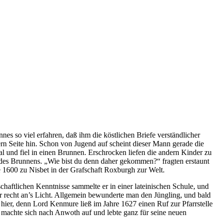
s so viel erfahren, daß ihm die köstlichen Briefe verständlicher
ern Seite hin. Schon von Jugend auf scheint dieser Mann gerade die
mal und fiel in einen Brunnen. Erschrocken liefen die andern Kinder zu
 des Brunnens. „Wie bist du denn daher gekommen?“ fragten erstaunt
e 1600 zu Nisbet in der Grafschaft Roxburgh zur Welt.
haftlichen Kenntnisse sammelte er in einer lateinischen Schule, und
er recht an’s Licht. Allgemein bewunderte man den Jüngling, und bald
 hier, denn Lord Kenmure ließ im Jahre 1627 einen Ruf zur Pfarrstelle
machte sich nach Anwoth auf und lebte ganz für seine neuen