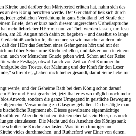
 Kirche und darüber den Märtyrertod erlitten hat, nahm sich des
es an den König berichten werde. Der Gerichtshof ließ sich durch
jeder geistlichen Verrichtung in ganz Schottland bei Strafe der
 einem Briefe, den er kurz nach diesem ungerechten Urtheilsspruche
 hat mein liebreicher HErr mir nun zu Theil werden lassen, um Jesu
ohlen, am 20. August mich dahin zu begeben – und daselbst so lange
s Gedächtniß zurückrufe, die meiner, so wie mancher andern mir
en, daß der HErr das Seufzen eines Gefangenen hört und mit der
mich und über Seine arme Kirche erhellen, und daß er auch in einem
 kann, auch vor Menschen Gnade geben wird. Schon auf der Reise
ft für wahre Festtage, obwohl auch von Zeit zu Zeit Kummer ihn
e Fundgrube des Trostes, der Mahnung und der Kraft für den Leser
de,“ schreibt er, „haben mich hieher gesandt, damit Seine liebe mir
erlangt werde, und der Geheime Rath bei dem König schon darauf
em Eifer und Ernst gearbeitet, jetzt that er es wo möglich noch mehr.
icht blos Anwoth, sondern die ganze Umgegend in geistliche Bewegung
e allgemeine Versammlung zu Glasgow gehalten. Da bestätigte man
e bischöfliche Regiment ab. Dieses gewaltsame eigenmächtige
zuführen. Aber die Schotten rüsteten ebenfalls ein Heer, das noch
handlungen einzulassen. Die Macht und das Ansehen des Königs sank
ie schottische Kirche anzutasten. Was für ein trauriger und
 Kirche vieles durchmachen, und Rutherford war Einer von denen,