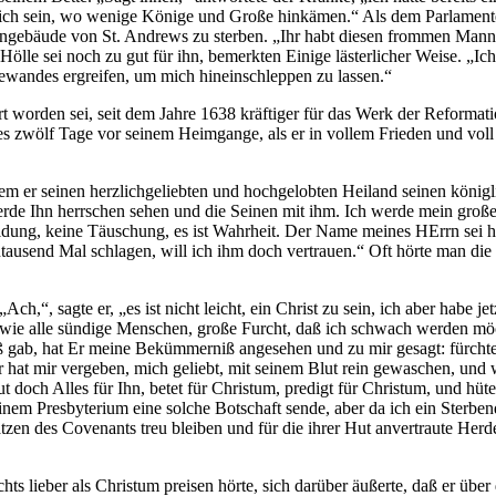
e ich sein, wo wenige Könige und Große hinkämen.“ Als dem Parlament
giengebäude von St. Andrews zu sterben. „Ihr habt diesen frommen Mann 
Hölle sei noch zu gut für ihn, bemerkten Einige lästerlicher Weise. „I
Gewandes ergreifen, um mich hineinschleppen zu lassen.“
rt worden sei, seit dem Jahre 1638 kräftiger für das Werk der Reformat
es zwölf Tage vor seinem Heimgange, als er in vollem Frieden und voll
dem er seinen herzlichgeliebten und hochgelobten Heiland seinen königl
werde Ihn herrschen sehen und die Seinen mit ihm. Ich werde mein gro
ldung, keine Täuschung, es ist Wahrheit. Der Name meines HErrn sei h
tausend Mal schlagen, will ich ihm doch vertrauen.“ Oft hörte man die
,“, sagte er, „es ist nicht leicht, ein Christ zu sein, ich aber habe j
wie alle sündige Menschen, große Furcht, daß ich schwach werden möch
gab, hat Er meine Bekümmerniß angesehen und zu mir gesagt: fürchte ni
hat mir vergeben, mich geliebt, mit seinem Blut rein gewaschen, und 
doch Alles für Ihn, betet für Christum, predigt für Christum, und hütet
inem Presbyterium eine solche Botschaft sende, aber da ich ein Sterben
tzen des Covenants treu bleiben und für die ihrer Hut anvertraute Her
chts lieber als Christum preisen hörte, sich darüber äußerte, daß er übe