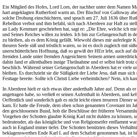
Ein Mitglied des Hofes, Lord Lorn, der nachher unter dem Namen Mar
hart angeklagten Rutherford warm an. Der Bischof von Galloway aber 
solche Drohung einschüchtern, und sprach am 27. Juli 1636 über Ruth
Rebellion verbot und ihm befahl, sich nach Aberdeen zur Haft zu stel
an Lady Kenmure geschrieben hat, sagt er: „Die Ehre, welche ich mir 
und Seines Reiches willen zu leiden. Ich bin zur Gefangenschaft in d
zu bleiben, als es dem König gefällt. Wiewohl dieses mir auferlegte
theuren Seele süß und tröstlich waren, so ist es doch zugleich mit s
unerschütterlichen Hoffnung, daß so gewiß der HErr lebt, auch auf d
fremden Lande unter fremden Angesichtern Seinem armen unterdrückte
dahin fand er allenthalben innige Theilnahme und er selbst hielt tro
beschlich. Während seiner Gefangenschaft in Aberdeen hat er viele un
bleiben. Es durchzieht sie die Süßigkeit der Liebe Jesu, daß man sic
Festtage bereite. Sollte ich Christi Liebe verheimlichen? Nein, ich k
In Aberdeen hielt er sich etwas über anderthalb Jahre auf. Denn als 
angetragen habe, so verließ er seinen Aufenthalt in Aberdeen, und keh
Oeffentlich und sonderlich gab es nicht leicht einen treueren Diene
kam. Er hatte die Freude, dem oben schon genannten Covenant im J
den geschlossenen Bund, hob die Beschlüsse der früheren Versammlu
Vorgehen der Schotten glaubte König Karl nicht dulden zu können, und
bedeutender, als das königliche und von Religionseifer entflammt wa
auch in England immer tiefer. Die Schotten benützten dieses Verhältni
beklagenswerthes Ende Karl I. auf dem Schafott genommen hat, ist h