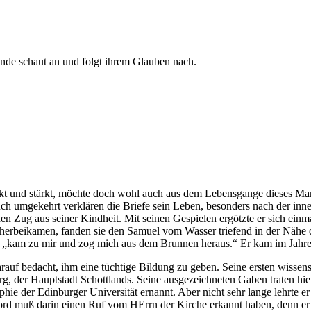
Ende schaut an und folgt ihrem Glauben nach.
kt und stärkt, möchte doch wohl auch aus dem Lebensgange dieses Manne
uch umgekehrt verklären die Briefe sein Leben, besonders nach der inn
inen Zug aus seiner Kindheit. Mit seinen Gespielen ergötzte er sich ein
s herbeikamen, fanden sie den Samuel vom Wasser triefend in der Nähe
ut, „kam zu mir und zog mich aus dem Brunnen heraus.“ Er kam im Jahr
auf bedacht, ihm eine tüchtige Bildung zu geben. Seine ersten wissensc
rg, der Hauptstadt Schottlands. Seine ausgezeichneten Gaben traten hi
ie der Edinburger Universität ernannt. Aber nicht sehr lange lehrte er
rd muß darin einen Ruf vom HErrn der Kirche erkannt haben, denn er 