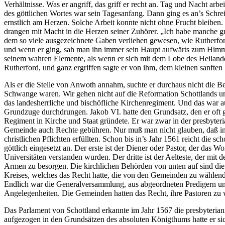
Verhältnisse. Was er angriff, das griff er recht an. Tag und Nacht a
des göttlichen Wortes war sein Tagesanfang. Dann ging es an’s Schrei
ernstlich am Herzen. Solche Arbeit konnte nicht ohne Frucht bleiben.
drangen mit Macht in die Herzen seiner Zuhörer. „Ich habe manche gr
dem so viele ausgezeichnete Gaben verliehen gewesen, wie Rutherford,
und wenn er ging, sah man ihn immer sein Haupt aufwärts zum Himmel
seinem wahren Elemente, als wenn er sich mit dem Lobe des Heilandes 
Rutherford, und ganz ergriffen sagte er von ihm, dem kleinen sanften 
Als er die Stelle von Anwoth annahm, suchte er durchaus nicht die B
Schwange waren. Wir gehen nicht auf die Reformation Schottlands u
das landesherrliche und bischöfliche Kirchenregiment. Und das war a
Grundzuge durchdrungen. Jakob VI. hatte den Grundsatz, den er oft g
Regiment in Kirche und Staat gründete. Er war zwar in der presbyteri
Gemeinde auch Rechte gebühren. Nur muß man nicht glauben, daß in d
christlichen Pflichten erfüllten. Schon bis in’s Jahr 1561 reicht die
göttlich eingesetzt an. Der erste ist der Diener oder Pastor, der da
Universitäten verstanden wurden. Der dritte ist der Aelteste, der mi
Armen zu besorgen. Die kirchlichen Behörden von unten auf sind die
Kreises, welches das Recht hatte, die von den Gemeinden zu wählende
Endlich war die Generalversammlung, aus abgeordneten Predigern und A
Angelegenheiten. Die Gemeinden hatten das Recht, ihre Pastoren zu w
Das Parlament von Schottland erkannte im Jahr 1567 die presbyterian
aufgezogen in den Grundsätzen des absoluten Königthums hatte er sic