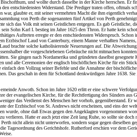
m Bischofthum, und wollte durch dasselbe in der Kirche herrschen. Er f
ihm den entschiedensten Widerstand. Die Prediger traten offen, oftmals
r, glaubte er, mit seiner vermehrten Macht die ihm eigentlich verhaß
ammlung von Perth die sogenannten fünf Artikel von Perth genehmigt, 
 sich das Volk mit seinen Geistlichen entgegen. Es gab Geistliche, die
 sein Sohn Karl I. bestieg im Jahre 1625 den Thron. Er hatte kein scho
ltthätiges Auftreten erregte er den entschiedensten Widerspruch. Schon 
em Erzbischof Laud von Canterbury, einem Manne verhaßten Namens, hat
. Laud brachte solche katholisierende Neuerungen auf. Die Abweichun
ewissenshalber die vorgeschriebenen Gebräuche nicht mitmachen konnten
t hätten. Sie gingen nach Nordamerika und gründeten daselbst gesegnete
ten und alle Ceremonien der englisch bischöflichen Kirche für ein Stück
 einfach den Vollzug seiner Befehle und die Annahme der bischöfliche
. Das geschah in dem für Schottland denkwürdigen Jahre 1638. Sie ge
 Gemeinde Anwoth. Schon im Jahre 1620 erlitt er eine schwere Verfolgun
ehre der evangelischen Kirche, für die Rechtfertigung des Sünders aus 
r weniger das Verdienst des Menschen her vorhob, gegenüberstand. Er 
nte der Erzbischof von St. Andrews nicht erscheinen, und eins der welt
oben wurde, ohne daß Etwas gegen den Angeklagten vorgenommen worde
u verlieren. Hatte er auch jetzt eine Zeit lang Ruhe, so sollte sie doc
 Perth nicht allein nicht unterworfen, sondern sogar gegen dieselben g
f die Tagesordnung des Gerichtshofe. Rutherford erschien vor dem Geri
 Weise.