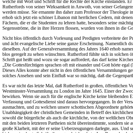
welche mit Wort und Schrift für die Rechte der Kirche einstanden. 
Rutherfords von seiner Wirksamkeit in Anwoth, von seiner Gefangens
werden müsse. Sie ernannte ihn daher zum Professor der Theologie in 
erhob sich jetzt ein schöner Libanon mit herrlichen Cedern, mit dene
Fächern, die er die Studenten zu lehren hatte, besonders seine mächt
Segensströme, die in ihre Herzen flossen, wurden von ihnen in die Ge
Nicht blos öffentlich durch Vorlesung und Predigten verbreitete der 
und ächt evangelische Liebe seine ganze Erscheinung. Namentlich dra
dieselben. Auf der Generalversammlung des Jahres 1640 erhob namen
blos geregelt zu sehen wünschten. Rutherford fühlte sich in solchen 
Schrift gut heißt und wozu sie sogar auffordert, das darf keine Kirc
„Die Gottesfürchtigen sprachen oft mit einander und Gott hörte egal 
Dieses Alles konnte aber nicht in den öffentlichen Versammlungen ge
solches Ansehen und sein Einfluß war so mächtig, daß die Gegenparth
Es war nicht das letzte Mal, daß Rutherford in großen, öffentlichen
Westminster-Versammlung zu London im Jahre 1645. Einer der Zwecke
bewirken. Wenn sie auch für die englische Kirche keine bleibenden Erf
Verfassung und Gottesdienst sind daraus hervorgegangen. In der Vers
ausmachten, und zu welchen unsere schottischen Abgeordnete gehörten
Unabhängigkeit der christlichen Gemeinden in Betreff des kirchlichen 
sowohl die bürgerliche als auch die kirchliche, von der weltlichen Obri
mit den beiden letzteren Partheien nicht übereinstimmte, sondern sie
große Klarheit, mit der er seine Ueberzeugungen darlegte, aus. Und sei