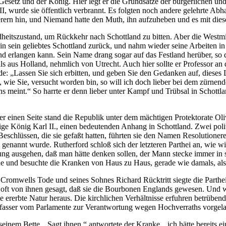
 Gesetz und der König. Hier legt er die Grundsätze der bürgerlichen und 
l II, wurde sie öffentlich verbrannt. Es folgten noch andere gelehrte 
erern hin, und Niemand hatte den Muth, ihn aufzuheben und es mit di
heitszustand, um Rückkehr nach Schottland zu bitten. Aber die Westmi
 in sein geliebtes Schottland zurück, und nahm wieder seine Arbeiten i
land erlangen kann. Sein Name drang sogar auf das Festland herüber, s
s aus Holland, nehmlich von Utrecht. Auch hier sollte er Professor an 
nde: „Lassen Sie sich erbitten, und geben Sie den Gedanken auf, dieses
wie Sie, versucht worden bin, so will ich doch lieber bei dem zürnende
ns meint.“ So harrte er denn lieber unter Kampf und Trübsal in Schottl
der einen Seite stand die Republik unter dem mächtigen Protektorate O
ge König Karl II., einen bedeutenden Anhang in Schottland. Zwei politi
Beschlüssen, die sie gefaßt hatten, führten sie den Namen Resolutionere
rs genannt wurde. Rutherford schloß sich der letzteren Parthei an, wie w
ung ausgehen, daß man hätte denken sollen, der Mann stecke immer in se
de und besuchte die Kranken von Haus zu Haus, gerade wie damals, als
ch Cromwells Tode und seines Sohnes Richard Rücktritt siegte die Parth
ft von ihnen gesagt, daß sie die Bourbonen Englands gewesen. Und wirk
ie ererbte Natur heraus. Die kirchlichen Verhältnisse erfuhren betrüb
erfasser vom Parlamente zur Verantwortung wegen Hochverraths vorgel
einem Bette. „Sagt ihnen,“ antwortete der Kranke, „ich hätte bereits e