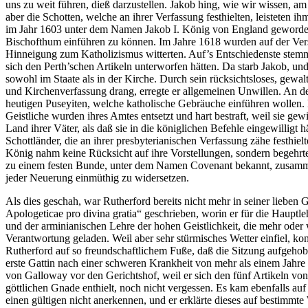
uns zu weit führen, dieß darzustellen. Jakob hing, wie wir wissen, a
aber die Schotten, welche an ihrer Verfassung festhielten, leisteten 
im Jahr 1603 unter dem Namen Jakob I. König von England geworden wa
Bischofthum einführen zu können. Im Jahre 1618 wurden auf der Vers
Hinneigung zum Katholizismus witterten. Auf’s Entschiedenste stemmte
sich den Perth’schen Artikeln unterworfen hätten. Da starb Jakob, und
sowohl im Staate als in der Kirche. Durch sein rücksichtsloses, gewa
und Kirchenverfassung drang, erregte er allgemeinen Unwillen. An d
heutigen Puseyiten, welche katholische Gebräuche einführen wollen
Geistliche wurden ihres Amtes entsetzt und hart bestraft, weil sie g
Land ihrer Väter, als daß sie in die königlichen Befehle eingewillig
Schottländer, die an ihrer presbyterianischen Verfassung zähe festhiel
König nahm keine Rücksicht auf ihre Vorstellungen, sondern begehrte
zu einem festen Bunde, unter dem Namen Covenant bekannt, zusammen
jeder Neuerung einmüthig zu widersetzen.
Als dies geschah, war Rutherford bereits nicht mehr in seiner lieben
Apologeticae pro divina gratia“ geschrieben, worin er für die Hauptl
und der arminianischen Lehre der hohen Geistlichkeit, die mehr ode
Verantwortung geladen. Weil aber sehr stürmisches Wetter einfiel, kon
Rutherford auf so freundschaftlichem Fuße, daß die Sitzung aufgeh
erste Gattin nach einer schweren Krankheit von mehr als einem Jahre z
von Galloway vor den Gerichtshof, weil er sich den fünf Artikeln von
göttlichen Gnade enthielt, noch nicht vergessen. Es kam ebenfalls au
einen gültigen nicht anerkennen, und er erklärte dieses auf bestimmte