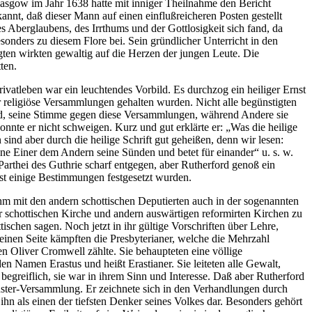
asgow im Jahr 1638 hatte mit inniger Theilnahme den Bericht
nt, daß dieser Mann auf einen einflußreicheren Posten gestellt
 Aberglaubens, des Irrthums und der Gottlosigkeit sich fand, da
sonders zu diesem Flore bei. Sein gründlicher Unterricht in den
gten wirkten gewaltig auf die Herzen der jungen Leute. Die
ten.
ivatleben war ein leuchtendes Vorbild. Es durchzog ein heiliger Ernst
r religiöse Versammlungen gehalten wurden. Nicht alle begünstigten
ld, seine Stimme gegen diese Versammlungen, während Andere sie
nnte er nicht schweigen. Kurz und gut erklärte er: „Was die heilige
ind aber durch die heilige Schrift gut geheißen, denn wir lesen:
nne Einer dem Andern seine Sünden und betet für einander“ u. s. w.
arthei des Guthrie scharf entgegen, aber Rutherford genoß ein
nst einige Bestimmungen festgesetzt wurden.
hm mit den andern schottischen Deputierten auch in der sogenannten
schottischen Kirche und andern auswärtigen reformirten Kirchen zu
ischen sagen. Noch jetzt in ihr gültige Vorschriften über Lehre,
einen Seite kämpften die Presbyterianer, welche die Mehrzahl
n Oliver Cromwell zählte. Sie behaupteten eine völlige
en Namen Erastus und heißt Erastianer. Sie leiteten alle Gewalt,
st begreiflich, sie war in ihrem Sinn und Interesse. Daß aber Rutherford
minster-Versammlung. Er zeichnete sich in den Verhandlungen durch
 ihn als einen der tiefsten Denker seines Volkes dar. Besonders gehört