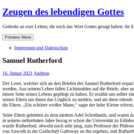
Zum
Zeugen des lebendigen Gottes
Inhalt
springen
Gedenkt an eure Lehrer, die euch das Wort Gottes gesagt haben; ihr 
Primäres Menü
Impressum und Datenschutz
Samuel Rutherford
16. Januar 2021
Andreas
Der Leser, welcher sich an den Briefen des Samuel Rutherford erquic
werden. Aus seinem Leben fallen Lichtstrahlen auf die Briefe, aber a
innere Seite seines Lebens gepflegt zu haben. Er erzählt uns selber e
seinen Eltern um ihnen das Unglück zu melden, und als diese eilend
die Eltern. „Ein schöner weißer Mann,“ sagte der liebe Kleine erfre
Seine Eltern gehörten zu dem niedern Adel Schottlands, und waren dar
in seinem siebzehnten Jahre bezog er schon die Universität zu Edinbu
wurde Rutherford, obwohl noch sehr jung, zum Professor der Philosoph
von Anwoth in der Grafschaft Galloway an ihn ergehen, und Rutherfo