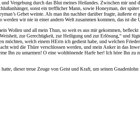
g und Vergebung durch das Blut meines Heilandes. Zwischen mir und der 
lußanhänger, sonst ein trefflicher Mann, sowie Honeyman, der später 
oneyman’s Gebet weinte. Als man ihn nachher darüber fragte, äußerte 
 so werden wir nie in einer andern Welt zusammen kommen, das ist die
ein Wollen und all mein Thun, so weit es aus mir gekommen, befleckt
eisheit, zur Gerechtigkeit, zur Heiligung und zur Erlösung,“ und fügte g
sen möchten, welch einem HErrn ich gedient habe, und welchen Frieden 
Nacht wird die Thüre verschlossen werden, und mein Anker in das In
 Arme Ihn zu umarmen! O eine wohltönende Harfe her! Ich höre Ihn zu 
 hatte, dieser treue Zeuge von Geist und Kraft, um seinen Gnadenlohn 