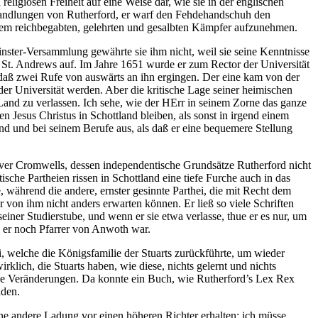
religiösen Freiheit auf eine Weise dar, wie sie in der englischen
Abhandlungen von Rutherford, er warf den Fehdehandschuh den
esem reichbegabten, gelehrten und gesalbten Kämpfer aufzunehmen.
nster-Versammlung gewährte sie ihm nicht, weil sie seine Kenntnisse
n St. Andrews auf. Im Jahre 1651 wurde er zum Rector der Universität
o daß zwei Rufe von auswärts an ihn ergingen. Der eine kam von der
der Universität werden. Aber die kritische Lage seiner heimischen
 Land zu verlassen. Ich sehe, wie der HErr in seinem Zorne das ganze
n Jesus Christus in Schottland bleiben, als sonst in irgend einem
and und bei seinem Berufe aus, als daß er eine bequemere Stellung
liver Cromwells, dessen independentische Grundsätze Rutherford nicht
sche Partheien rissen in Schottland eine tiefe Furche auch in das
, während die andere, ernster gesinnte Parthei, die mit Recht dem
ir von ihm nicht anders erwarten können. Er ließ so viele Schriften
iner Studierstube, und wenn er sie etwa verlasse, thue er es nur, um
 er noch Pfarrer von Anwoth war.
ei, welche die Königsfamilie der Stuarts zurückführte, um wieder
lich, die Stuarts haben, wie diese, nichts gelernt und nichts
ende Veränderungen. Da konnte ein Buch, wie Rutherford’s Lex Rex
aden.
ine andere Ladung vor einen höheren Richter erhalten; ich müsse