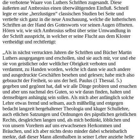
die verbotene Waare von Luthers Schriften zugesandt. Diese
äußerten auf Ambrosius einen überwältigenden Einfluß. Schnell
legte er seine „herzlustigen“ classischen Studien bei Seite und
vertiefte sich ganz in die neue Anschauung, welche die lutherischen
Schriften an der Hand des Gottesworts vor seinen Augen öffneten.
Hören wir, wie sich Ambrosius selbst über seine Umwandlung in
der Schrift ausspricht, in welcher er seine Flucht aus dem Kloster
vertheidigt und rechtfertigt:
„Als in nächst verruckten Jahren die Schriften und Bücher Martin Luthers ausgegangen und erschollen, sind sie auch mir, vor und ehe sie von geistlicher oder weltlicher Obrigkeit verboten und verdammt, zu Handen worden, welche ich dann wie auch andere und ausgedruckte Geschäften besehen und gelesen; habe mich also gebraucht der Freiheit, so uns der heil. Paulus (1 Thessal. 5.) gegeben und gegönnt hat, daß wir alle Dinge probiren und ersuchen und aber uns nachmal des Guten, so wir daran finden, halten und demselbigen anhängig sein sollen. Als mich aber anfänglich solche Lehre etwas fremd und seltsam, auch mißhellig und entgegen bedacht langzeit hergehaltener Theologia und kluger Schullehre, auch etlichen Satzungen und Ordnungen des päpstlichen geistlichen Rechts, desgleichen langen und, als mich bedünkt, löblichen und von unsern Voreltern auf uns erwachsenen Herkommen und Bräuchen, und ich aber nichts desto minder dabei scheinbarlich merkte, daß dieser Mann allenthalben in seiner Lehre anziehe helle klare Sprüche der hl. Schrift, nach welcher denn alle andern menschlichen Lehren gerichtet, geurtheilt, auch angenommen oder verworfen werden sollen, ward ich durch große Verwunderung veranlaßt, solche Lehre nicht ein oder zwei sondern zum öftern Mal fleißig und mit ernstlicher Aufmerksamkeit zu lesen, zu erwägen und gegen evangelischer und apostolischer Geschrift (auf welche sie sich mehrmals referirt und bezieht) zu halten, ob sie derselbigen zu lauten und im Grund gleichförmig sein wollte. Aber je mehr, länger und fleißiger ich Solches that, je mehr ich verstand, wie dieser hochgelehrte erleuchtete Mann so mit großer Würdigkeit die hl. Geschäft behandelte und tractirte, so ganz rein und säuberlich mit umging, sie so klug und zierlich allenthalben anzog, so hübsch und künstlich zusammen verglich und mit einander vergattete, die finstern schweren Texte mit Einziehung anderer klarer verständlicher Sprüche erleuchtet und merklich gemacht hat, das dann in Handlung der Geschrift die größte Meisterschaft und zu einem recht gründlichen Verstand der allerzuträglichste Behelf ist, also daß auch ein jeder ziemlich verständige Laie, der seine Bücher recht besieht und fleißig liest, merklich greifen möchte, daß diese Lehre eine wahre, starke, ganz christliche Grundveste hat. Deßhalb sie auch mir ganz anmuthig worden und tief zu Herzen gegangen, ist mir auch nach und nach der Nebel viel anderen Mißverständnisses von dem Gesicht und die Schuppen wie dem hl. Paulo von den Augen gefallen, habe zuletzt mit großer Dankbarkeit erkannt, daß Gott unser Herr aus besonderer Gnade und väterlicher Barmherzigkeit zu uns gesehen und sich erbarmt hat unseres Elendes als derer, die er sah in Hunger und Durst des göttlichen Worts hin und her irre gehen, als die Schäflein ohne Hirten, in menschlicher, selbst fürgenommener Weise und Lehre, als in den blutten Bergen Gelboe, weder von Thau noch Regen gründlicher recht evangelischer Lehre befruchtet, und uns wiederum durch diesen geschrift- und gnaderleuchteten Mann aufgethan die Brunnen des lebendigen Wassers göttlicher hl. Lehre. Darum auch ich solche väterliche Gnadenbeweisung Gottes und vergebens aufgethanen Schatz und Seelenreichthum nicht versäumen, sondern mit durstigen, ganz hitzigen Begierden empfahen und annehmen habe wollen, auch schöpfen, wie der Prophet (Jes. 55, 12.) sagt, aus dem Brunnen des Behälters, damit ich als der selige Mann, von David beschrieben, sein möchte ein Holz gepflanzt neben dem Wasser und meine Frucht geben zu seiner Zeit. Denn mir diese Lehre keineswegs verdächtig oder argwöhnisch sein möchte als viel anderer Schullehrer, so ich vormals gelesen hatte, vonwegen daß sie weder auf Gewalt, Ruhm oder zeitlichen Genieß zielt, sondern bildet uns allein für den armen, verschmachteten, gekreuzigten Christum und lehrt uns ein rein, gedruckt, ganz gelassen und der Lehre Christi in allweg gleichförmig Leben; darum sie auch den geschwollenen, zerbissenen Doctoribus, die mehr ihre eigene Ehr und Ruhm denn den Geist Gottes in der Geschrift suchen, auch den gewaltsüchtigen, vielpfründigen Pfaffen unleidlich und zu schwer ist. Denn viel hundert Jahr her nie Keiner so viel schädlichen Irrthum und Geldstrick der Geistlichen entdeckt und ihre Finanzen und Heimlichkeit so scheinbarlich an das Licht gebracht, auch uns alle so fleißig, ernstlich und eindringlich zu einem recht unbetrogenen, kernhaften christlichen Leben und evangelischer Vollkommenheit gewiesen und vermahnt hat, als dieser treffliche Luther, daß auch die billig unsinnig und all ihrer Vernunft beraubt geachtet sollen werden, die da mit ihren unverschämten Lügenmäulern mit Lästerung Gottes und seines heiligen Wortes aus ganz freveler Durstigkeit sagen, er lehre Ungehorsam der Obrigkeit, fleischliche Wollust und Freiheit, Meisterlosigkeit, Verachtung Gottes und seiner Heiligen, Zerrüttung aller christlichen Ordnung u. dgl. Darum haben sie brüderliche Liebe so gar vergessen, daß sie ihm Solches aufrechnen und doch seine Geschäften selbst nicht haben gelesen oder hören lesen, sondern geben der leichtfertigen Menschen Gassengeschrei (das dann der Teufel ohn Unterlaß zu dieser christlichen Lehre Verhinderung anrichtet) hierin Glauben, wird ihre große Vermessenheit und Frevelurtheil billig unbrüderlich und sträflich geachtet. Haben sie aber seiner Lehre Wissen und Erfahrung und gießen doch nichts desto minder ihren unverdaulichen Magen dermaßen aus; ist ein gewiß Anzeigen, daß sie Gott der Herr geblendet hat. Zu dem Allem hat mich dieses Mannes Schreiben und Lehren mehr gefördert und gewiesen zu Verstand heiliger biblischer Geschrift, denn vormals all andere Lehrer, derer ich doch von Jugend auf viel und manchen gelesen habe; welches Lob ich ihm allweg ohn alles Entsetzen verleihe, will solche sonderliche Gnade Gottes in ihm erkennen, preisen und rühmen, so lange mir gegönnt wird Brauch meiner Zunge; werde auch bei solcher Lehre, wo sie sich (wie denn mehrmals) gründet in das göttliche Wort, allweg bleiben, eher Leib und Leben und all mein zeitlich leiblich Vermögen verlieren, denn mich davon dringen lassen, nicht von des Luthers wegen, dessen Person mir außerhalb seines Schreibens fremd und unbekannt, ist auch ein Mensch und mag derhalb wie andere Menschen, die David alle Lügner schilt, irren und fehlen, aber von des göttlichen Worts wegen, das er so hell und klar vor ihm hat, so mit großem Sieg und Triumph, mit freimüthigem unerschrockenem Geist redet und erhellt vor den Feinden des Kreuzes Christi, daß wir doch greifen müssen göttliche Gewalt und Beistand, so wir sehen, daß sich viel Fürsten der Erden, Geistlich und Weltlich, an ihm abgerennt, auch Etliche, so sich weise und gelehrt dünken und deßwegen sich angemaßt, dem Geiste Gottes, der sich in dieser Lehre hören läßt, mit Gegenschreiben Widerstand zu leisten, sich selbst zu Gespött und Gelächter gemacht und ihre Unwissenheit in hl. Geschrift aller Welt verrathen und entdeckt haben, denn wider göttlichen Rathschlag keine menschliche Gewalt oder Weisheit Fürgang haben und bestehen mag. Darum ich mich keineswegs dieses Schulmeisters äußern oder verziehen würde, so lange ich das Wort Gottes und dessen Verstand bei ihm finde, wie auch Paulus Timotheum vermahnt, daß er sich sein nicht schämen wolle. Denn wiewohl ich hl. biblischer Geschrift auch von Jugend auf etwas obgelegen bin und mich in derselbigen geübt, habe ich sie doch nicht mit vollem Gesicht, hell und in ihrem Glanz, sondern allein durch das Gewölke menschlicher Gebote, Lehre und Auslegung gesehen, wie denn noch heut bei Tag viel subtile hirnspitzige Doctores den lebendigen Geist Gottes in seiner hl. Geschrift nicht finden können, stoßen sich bei heller Sonne, denn ihnen, wie Paulus sagt, der Vorhang Mosis, d. i. der Rauchbuchstab, der sie tödtet, gespannt ist über die Augen ihres Herzens. Deßhalb sie uns unter anderem Irrsal viel strenge und grausame Gebote und Verbote gemacht haben in unnöthigen Dingen, die uns von Christo und den Aposteln freigelassen, und wiederum aufgelöst und willkürlich gemacht die rechten kernhaften Hauptstücke eines evangelischen Lebens, die uns von Christo zu halten ernstlich befohlen und geboten sind, haben gute Räthe daraus gemacht, die wir ohne Verlust unseres seligen Heils halten oder lassen mögen, das dann wahrlich das verfluchteste, schädlichste Gift ist, das der Teufel hat können oder mögen gießen in die Herzen der Christgläubigen, wie auch der treffliche Chrysostomus anzeigt, daß diese falsche Achtung die ganze Welt verführe, daß man dafür will halten, ein recht steif, streng evangelisches Leben gehöre allein den Mönchen zu, den Andern sei erlaubt, lau, liederlich und fahrlässig zu leben. Darum wir denn billig hochfleißigen Dank sagen sollen göttlicher Erleuchtung, uns durch diesen hochverständigen Mann bewiesen, der uns aus solchem Mißverstand geführt und wiederum verursacht hat zu trinken aus dem rechten Ursprung evangelischer Lehre. Wiewohl Etliche hierum ein groß Geschrei anrichten und laut berichten, man habe uns auch zuvor allweg das Evangelium gepredigt und aus diesem Brunnen getränkt, weiß man doch wohl und hat in frischem Gedächtniß, ob es ihnen vergessen ist, wie sie uns dieses reine Wasser oft mit den Füßen eigener Anmuthigkeit getrübt und ihre Träume und Fabeln oder, wie der Prophet (Ezech. 34.) sagt, ihre eigenen Herzengesichte darunter geschüttet, haben uns das Evangelium und andere hl. Schrift vorgewendet und hören lassen, aber dermaßen mit eigensinnigen, untauglichen Auslegungen vergloset und verglaset, daß wir unter ihrem Verschlag den Kern der Geschrift oft verloren haben, gleich als so uns ein Gaukler einen Apfel zeigt und läßt uns gähnen; wenn wir aber den Mund zu thun, empfinden wir, daß es Roßparten sind; also haben bisher viel Prediger uns oft mit ihrem Gaukeln schändlich betrogen, das sie denn jetzt nicht mehr so frei thun dürfen, dieweil der Verstand im gemeinen Mann dermaßen und also aufgewachsen ist, daß er selbst oft urtheilen und den Waizen von den Spreu