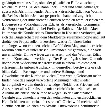
gedämpft werden sollte, ohne der päpstlichen Bulle zu achten,
welche im Jahr 1520 den Bann über Luther und seine Anhänger
aussprach. Als im folgenden Jahr das kaiserliche Edict von Worms
die Reichsacht über Jene ausgesprochen hatte und zugleich die
Verbrennung der lutherischen Schriften befohlen ward, erschien am
Bodensee zur Vollziehung des Edictes als kaiserlicher Commissär
der Propst von Waldkirch bei Freiburg, Balthasar Merklin. Aber
kaum war die Kunde seines Eintreffens in Konstanz verbreitet, als
sich die Bürgerschaft auf dem Marktplatze zusammenrottete und laut
drohte: der Propst solle nur zusehen, was er für einen Lohn
empfange, wenn er einen solchen Befehl dem Magistrat überreiche.
Merklin achtete es unter diesen Umständen für gerathen, die Stadt
unverrichteter Dinge wieder zu verlassen, und das Wormser Edict
ward in Konstanz nie verkündigt. Der Bischof gab seinen Unmuth
über diesen Widerstand der Reichsstadt in einem um diese Zeit
erlassenen Hirtenbrief Ausdruck. In demselben beschwerte er sich
bitter, daß die Fastengebote und andere Haltungen und
Gewohnheiten der Kirche an vielen Orten wenig Gehorsam mehr
finden, wie daß längst verworfene Meinungen jetzt wieder
hervorgeholt werden durch vorwitzige „Neider des Friedens und
Ausspreiter alles Unraths, die mit erschröcklichem zänkischem
Aufruhr die christliche Kirche bewegen, so daß allenthalben
Gelehrte und Ungelehrte von den geheiligten und erschröcklichen
Heimlichkeiten unter einander streiten“. Gleichwohl mehrten sich
allenthalben die Zeichen des Abfalls. Unzweideutig beurkundete