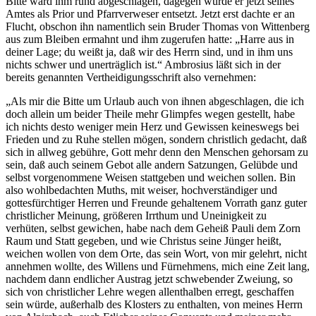
Bitte ward ihm rund abgeschlagen, dagegen wurde er jetzt seines
Amtes als Prior und Pfarrverweser entsetzt. Jetzt erst dachte er an
Flucht, obschon ihn namentlich sein Bruder Thomas von Wittenberg
aus zum Bleiben ermahnt und ihm zugerufen hatte: „Harre aus in
deiner Lage; du weißt ja, daß wir des Herrn sind, und in ihm uns
nichts schwer und unerträglich ist.“ Ambrosius läßt sich in der
bereits genannten Vertheidigungsschrift also vernehmen:
„Als mir die Bitte um Urlaub auch von ihnen abgeschlagen, die ich
doch allein um beider Theile mehr Glimpfes wegen gestellt, habe
ich nichts desto weniger mein Herz und Gewissen keineswegs bei
Frieden und zu Ruhe stellen mögen, sondern christlich gedacht, daß
sich in allweg gebühre, Gott mehr denn den Menschen gehorsam zu
sein, daß auch seinem Gebot alle andern Satzungen, Gelübde und
selbst vorgenommene Weisen stattgeben und weichen sollen. Bin
also wohlbedachten Muths, mit weiser, hochverständiger und
gottesfürchtiger Herren und Freunde gehaltenem Vorrath ganz guter
christlicher Meinung, größeren Irrthum und Uneinigkeit zu
verhüten, selbst gewichen, habe nach dem Geheiß Pauli dem Zorn
Raum und Statt gegeben, und wie Christus seine Jünger heißt,
weichen wollen von dem Orte, das sein Wort, von mir gelehrt, nicht
annehmen wollte, des Willens und Fürnehmens, mich eine Zeit lang,
nachdem dann endlicher Austrag jetzt schwebender Zweiung, so
sich von christlicher Lehre wegen allenthalben erregt, geschaffen
sein würde, außerhalb des Klosters zu enthalten, von meines Herrn