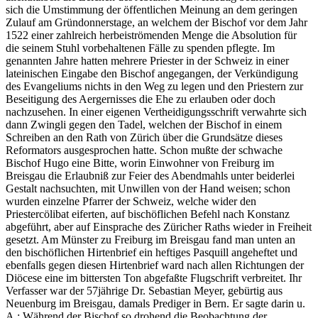
sich die Umstimmung der öffentlichen Meinung an dem geringen
Zulauf am Gründonnerstage, an welchem der Bischof vor dem Jahr
1522 einer zahlreich herbeiströmenden Menge die Absolution für
die seinem Stuhl vorbehaltenen Fälle zu spenden pflegte. Im
genannten Jahre hatten mehrere Priester in der Schweiz in einer
lateinischen Eingabe den Bischof angegangen, der Verkündigung
des Evangeliums nichts in den Weg zu legen und den Priestern zur
Beseitigung des Aergernisses die Ehe zu erlauben oder doch
nachzusehen. In einer eigenen Vertheidigungsschrift verwahrte sich
dann Zwingli gegen den Tadel, welchen der Bischof in einem
Schreiben an den Rath von Zürich über die Grundsätze dieses
Reformators ausgesprochen hatte. Schon mußte der schwache
Bischof Hugo eine Bitte, worin Einwohner von Freiburg im
Breisgau die Erlaubniß zur Feier des Abendmahls unter beiderlei
Gestalt nachsuchten, mit Unwillen von der Hand weisen; schon
wurden einzelne Pfarrer der Schweiz, welche wider den
Priestercölibat eiferten, auf bischöflichen Befehl nach Konstanz
abgeführt, aber auf Einsprache des Züricher Raths wieder in Freiheit
gesetzt. Am Münster zu Freiburg im Breisgau fand man unten an
den bischöflichen Hirtenbrief ein heftiges Pasquill angeheftet und
ebenfalls gegen diesen Hirtenbrief ward nach allen Richtungen der
Diöcese eine im bittersten Ton abgefaßte Flugschrift verbreitet. Ihr
Verfasser war der 57jährige Dr. Sebastian Meyer, gebürtig aus
Neuenburg im Breisgau, damals Prediger in Bern. Er sagte darin u.
A.: Während der Bischof so drohend die Beobachtung der