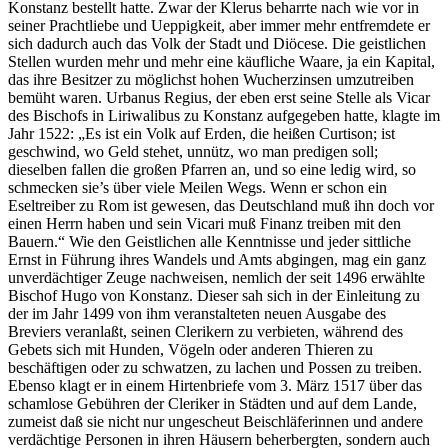
Konstanz bestellt hatte. Zwar der Klerus beharrte nach wie vor in
seiner Prachtliebe und Ueppigkeit, aber immer mehr entfremdete er
sich dadurch auch das Volk der Stadt und Diöcese. Die geistlichen
Stellen wurden mehr und mehr eine käufliche Waare, ja ein Kapital,
das ihre Besitzer zu möglichst hohen Wucherzinsen umzutreiben
bemüht waren. Urbanus Regius, der eben erst seine Stelle als Vicar
des Bischofs in Liriwalibus zu Konstanz aufgegeben hatte, klagte im
Jahr 1522: „Es ist ein Volk auf Erden, die heißen Curtison; ist
geschwind, wo Geld stehet, unnütz, wo man predigen soll;
dieselben fallen die großen Pfarren an, und so eine ledig wird, so
schmecken sie’s über viele Meilen Wegs. Wenn er schon ein
Eseltreiber zu Rom ist gewesen, das Deutschland muß ihn doch vor
einen Herrn haben und sein Vicari muß Finanz treiben mit den
Bauern.“ Wie den Geistlichen alle Kenntnisse und jeder sittliche
Ernst in Führung ihres Wandels und Amts abgingen, mag ein ganz
unverdächtiger Zeuge nachweisen, nemlich der seit 1496 erwählte
Bischof Hugo von Konstanz. Dieser sah sich in der Einleitung zu
der im Jahr 1499 von ihm veranstalteten neuen Ausgabe des
Breviers veranlaßt, seinen Clerikern zu verbieten, während des
Gebets sich mit Hunden, Vögeln oder anderen Thieren zu
beschäftigen oder zu schwatzen, zu lachen und Possen zu treiben.
Ebenso klagt er in einem Hirtenbriefe vom 3. März 1517 über das
schamlose Gebühren der Cleriker in Städten und auf dem Lande,
zumeist daß sie nicht nur ungescheut Beischläferinnen und andere
verdächtige Personen in ihren Häusern beherbergten, sondern auch