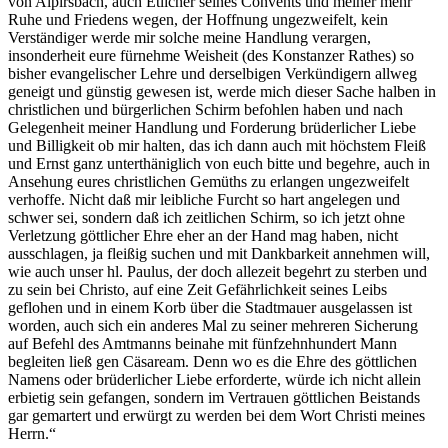
von Alpirsbach, auch Etlicher seines Convents und meiner mehr
Ruhe und Friedens wegen, der Hoffnung ungezweifelt, kein
Verständiger werde mir solche meine Handlung verargen,
insonderheit eure fürnehme Weisheit (des Konstanzer Rathes) so
bisher evangelischer Lehre und derselbigen Verkündigern allweg
geneigt und günstig gewesen ist, werde mich dieser Sache halben in
christlichen und bürgerlichen Schirm befohlen haben und nach
Gelegenheit meiner Handlung und Forderung brüderlicher Liebe
und Billigkeit ob mir halten, das ich dann auch mit höchstem Fleiß
und Ernst ganz unterthäniglich von euch bitte und begehre, auch in
Ansehung eures christlichen Gemüths zu erlangen ungezweifelt
verhoffe. Nicht daß mir leibliche Furcht so hart angelegen und
schwer sei, sondern daß ich zeitlichen Schirm, so ich jetzt ohne
Verletzung göttlicher Ehre eher an der Hand mag haben, nicht
ausschlagen, ja fleißig suchen und mit Dankbarkeit annehmen will,
wie auch unser hl. Paulus, der doch allezeit begehrt zu sterben und
zu sein bei Christo, auf eine Zeit Gefährlichkeit seines Leibs
geflohen und in einem Korb über die Stadtmauer ausgelassen ist
worden, auch sich ein anderes Mal zu seiner mehreren Sicherung
auf Befehl des Amtmanns beinahe mit fünfzehnhundert Mann
begleiten ließ gen Cäsaream. Denn wo es die Ehre des göttlichen
Namens oder brüderlicher Liebe erforderte, würde ich nicht allein
erbietig sein gefangen, sondern im Vertrauen göttlichen Beistands
gar gemartert und erwürgt zu werden bei dem Wort Christi meines
Herrn.“