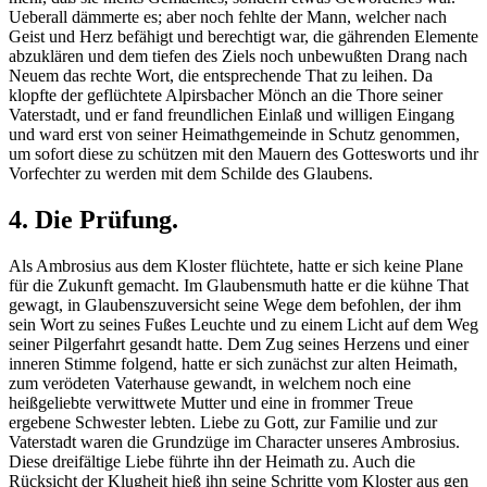
Ueberall dämmerte es; aber noch fehlte der Mann, welcher nach
Geist und Herz befähigt und berechtigt war, die gährenden Elemente
abzuklären und dem tiefen des Ziels noch unbewußten Drang nach
Neuem das rechte Wort, die entsprechende That zu leihen. Da
klopfte der geflüchtete Alpirsbacher Mönch an die Thore seiner
Vaterstadt, und er fand freundlichen Einlaß und willigen Eingang
und ward erst von seiner Heimathgemeinde in Schutz genommen,
um sofort diese zu schützen mit den Mauern des Gottesworts und ihr
Vorfechter zu werden mit dem Schilde des Glaubens.
4. Die Prüfung.
Als Ambrosius aus dem Kloster flüchtete, hatte er sich keine Plane
für die Zukunft gemacht. Im Glaubensmuth hatte er die kühne That
gewagt, in Glaubenszuversicht seine Wege dem befohlen, der ihm
sein Wort zu seines Fußes Leuchte und zu einem Licht auf dem Weg
seiner Pilgerfahrt gesandt hatte. Dem Zug seines Herzens und einer
inneren Stimme folgend, hatte er sich zunächst zur alten Heimath,
zum verödeten Vaterhause gewandt, in welchem noch eine
heißgeliebte verwittwete Mutter und eine in frommer Treue
ergebene Schwester lebten. Liebe zu Gott, zur Familie und zur
Vaterstadt waren die Grundzüge im Character unseres Ambrosius.
Diese dreifältige Liebe führte ihn der Heimath zu. Auch die
Rücksicht der Klugheit hieß ihn seine Schritte vom Kloster aus gen