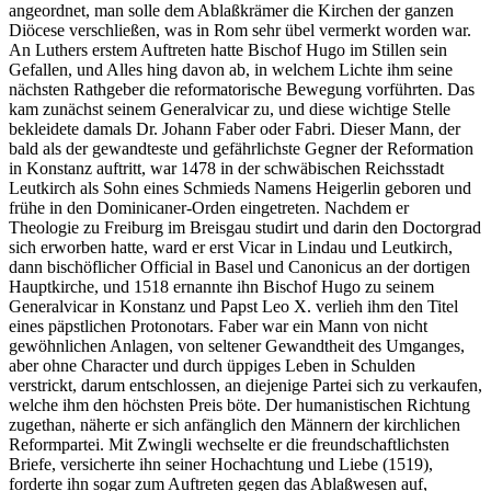
angeordnet, man solle dem Ablaßkrämer die Kirchen der ganzen
Diöcese verschließen, was in Rom sehr übel vermerkt worden war.
An Luthers erstem Auftreten hatte Bischof Hugo im Stillen sein
Gefallen, und Alles hing davon ab, in welchem Lichte ihm seine
nächsten Rathgeber die reformatorische Bewegung vorführten. Das
kam zunächst seinem Generalvicar zu, und diese wichtige Stelle
bekleidete damals Dr. Johann Faber oder Fabri. Dieser Mann, der
bald als der gewandteste und gefährlichste Gegner der Reformation
in Konstanz auftritt, war 1478 in der schwäbischen Reichsstadt
Leutkirch als Sohn eines Schmieds Namens Heigerlin geboren und
frühe in den Dominicaner-Orden eingetreten. Nachdem er
Theologie zu Freiburg im Breisgau studirt und darin den Doctorgrad
sich erworben hatte, ward er erst Vicar in Lindau und Leutkirch,
dann bischöflicher Official in Basel und Canonicus an der dortigen
Hauptkirche, und 1518 ernannte ihn Bischof Hugo zu seinem
Generalvicar in Konstanz und Papst Leo X. verlieh ihm den Titel
eines päpstlichen Protonotars. Faber war ein Mann von nicht
gewöhnlichen Anlagen, von seltener Gewandtheit des Umganges,
aber ohne Character und durch üppiges Leben in Schulden
verstrickt, darum entschlossen, an diejenige Partei sich zu verkaufen,
welche ihm den höchsten Preis böte. Der humanistischen Richtung
zugethan, näherte er sich anfänglich den Männern der kirchlichen
Reformpartei. Mit Zwingli wechselte er die freundschaftlichsten
Briefe, versicherte ihn seiner Hochachtung und Liebe (1519),
forderte ihn sogar zum Auftreten gegen das Ablaßwesen auf,