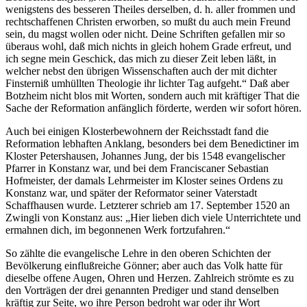
wenigstens des besseren Theiles derselben, d. h. aller frommen und
rechtschaffenen Christen erworben, so mußt du auch mein Freund
sein, du magst wollen oder nicht. Deine Schriften gefallen mir so
überaus wohl, daß mich nichts in gleich hohem Grade erfreut, und
ich segne mein Geschick, das mich zu dieser Zeit leben läßt, in
welcher nebst den übrigen Wissenschaften auch der mit dichter
Finsterniß umhüllten Theologie ihr lichter Tag aufgeht.“ Daß aber
Botzheim nicht blos mit Worten, sondern auch mit kräftiger That die
Sache der Reformation anfänglich förderte, werden wir sofort hören.
Auch bei einigen Klosterbewohnern der Reichsstadt fand die
Reformation lebhaften Anklang, besonders bei dem Benedictiner im
Kloster Petershausen, Johannes Jung, der bis 1548 evangelischer
Pfarrer in Konstanz war, und bei dem Franciscaner Sebastian
Hofmeister, der damals Lehrmeister im Kloster seines Ordens zu
Konstanz war, und später der Reformator seiner Vaterstadt
Schaffhausen wurde. Letzterer schrieb am 17. September 1520 an
Zwingli von Konstanz aus: „Hier lieben dich viele Unterrichtete und
ermahnen dich, im begonnenen Werk fortzufahren.“
So zählte die evangelische Lehre in den oberen Schichten der
Bevölkerung einflußreiche Gönner; aber auch das Volk hatte für
dieselbe offene Augen, Ohren und Herzen. Zahlreich strömte es zu
den Vorträgen der drei genannten Prediger und stand denselben
kräftig zur Seite, wo ihre Person bedroht war oder ihr Wort