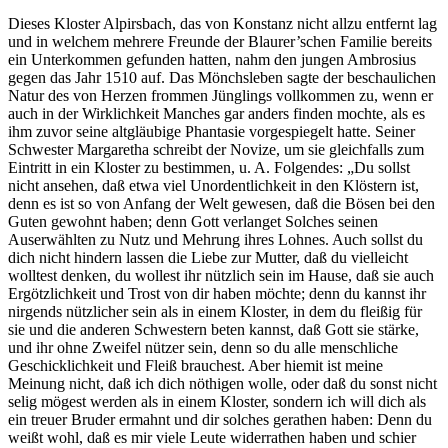
Dieses Kloster Alpirsbach, das von Konstanz nicht allzu entfernt lag
und in welchem mehrere Freunde der Blaurer’schen Familie bereits
ein Unterkommen gefunden hatten, nahm den jungen Ambrosius
gegen das Jahr 1510 auf. Das Mönchsleben sagte der beschaulichen
Natur des von Herzen frommen Jünglings vollkommen zu, wenn er
auch in der Wirklichkeit Manches gar anders finden mochte, als es
ihm zuvor seine altgläubige Phantasie vorgespiegelt hatte. Seiner
Schwester Margaretha schreibt der Novize, um sie gleichfalls zum
Eintritt in ein Kloster zu bestimmen, u. A. Folgendes: „Du sollst
nicht ansehen, daß etwa viel Unordentlichkeit in den Klöstern ist,
denn es ist so von Anfang der Welt gewesen, daß die Bösen bei den
Guten gewohnt haben; denn Gott verlanget Solches seinen
Auserwählten zu Nutz und Mehrung ihres Lohnes. Auch sollst du
dich nicht hindern lassen die Liebe zur Mutter, daß du vielleicht
wolltest denken, du wollest ihr nützlich sein im Hause, daß sie auch
Ergötzlichkeit und Trost von dir haben möchte; denn du kannst ihr
nirgends nützlicher sein als in einem Kloster, in dem du fleißig für
sie und die anderen Schwestern beten kannst, daß Gott sie stärke,
und ihr ohne Zweifel nützer sein, denn so du alle menschliche
Geschicklichkeit und Fleiß brauchest. Aber hiemit ist meine
Meinung nicht, daß ich dich nöthigen wolle, oder daß du sonst nicht
selig mögest werden als in einem Kloster, sondern ich will dich als
ein treuer Bruder ermahnt und dir solches gerathen haben: Denn du
weißt wohl, daß es mir viele Leute widerrathen haben und schier