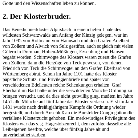
Gotte und den Wissenschaften leben zu können.
2. Der Klosterbruder.
Das Benedictinerkloster Alpirsbach in einem tiefen Thale des
wildesten Schwarzwalds am Anfang der Kinzig gelegen, war im
Jahr 1095 von Rottmann von Hannsach und den Grafen Adelbert
von Zollern und Alwick von Sulz gestiftet, auch sogleich mit vielen
Gütern in Dornhan, Hohen-Mößingen, Ezsenburg und Hausen
begabt worden. Schirmvögte des Klosters waren zuerst die Grafen
von Zollern, dann die Herzöge von Teck gewesen, von denen
Friedrich von Teck die Schirmvogtei an den Grafen Eberhard von
Württemberg abtrat. Schon im Jahre 1101 hatte das Kloster
päpstliche Schutz- und Privilegienbriefe und später von
verschiedenen Edelleuten reiche Schenkungen erhalten. Graf
Eberhard im Bart hatte unter die verwilderten Mönche Ordnung zu
bringen versucht, und da dies nicht gutwillig ging, mußten im Jahre
1451 alle Mönche auf fünf Jahre das Kloster verlassen. Erst im Jahr
1481 wurde nach dreißigjährigem Kampfe die Ordnung wieder
hergestellt, und durch Anschluß an die Bursfelder Congregation die
verfallene Klosterzucht gehoben. Ein merkwürdiges Privilegium des
Klosters war das s. g. Hagestolzenrecht, dem zufolge dasselbe alle
Leibeigenen beerbte, welche über fünfzig Jahre alt und
unverheirathet starben.