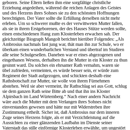
geboren. Seine Eltern ließen ihm eine sorgfältige christliche
Erziehung angedeihen, während die reichen Anlagen des Geistes
und des Herzens ihres Sohnes sie zu den schönsten Hoffnungen
berechtigten. Der Vater sollte die Erfüllung derselben nicht mehr
erleben. Um so schwerer mußte es der verwittweten Mutter fallen,
als sie in ihrem Erstgeborenen, der des Hauses Stütze werden sollte,
einen entschiedenen Hang zum Klosterleben erwachen sah. Der
gleichzeitige Biograph Mangolt berichtet hierüber Folgendes: „Als
Ambrosius nachmals fast jung war, thät man ihn zur Schule, wo er
überkam einen wunderbarlichen Verstand und übertraf im Studiren
alle seine Schulgesellen. Daneben war er eines abgezogenen und
eingethanen Wesens, derhalben ihn die Mutter in ein Kloster zu thun
gesinnt ward. Da solches ein ehrsamer Rath vernahm, waren sie
übel zufrieden, vermeinten, es würde besser sein, er würde zum
Regiment der Stadt aufgezogen, und schickten deshalb eine
Rathsbotschaft zur Mutter, sie wolle von ihrem Fürnehmen
abstehen. Weil sie aber vermeint, ihr Rathschlag sei aus Gott, schlug
sie dem ganzen Rath seine Bitte ab und that ihn ins Kloster
Alpirsbach im Land Würtemberg.“ Nach einer andern Nachricht
wäre auch die Mutter mit dem Verlangen ihres Sohnes nicht
einverstanden gewesen und hätte nur mit Widerstreben ihre
Zustimmung ertheilt. Sicher ist, daß Ambrosius nur dem inneren
Zuge seines Herzens folgte, als er mit Verzichtleistung auf die
Aussichten zu einer glänzenden Laufbahn im Dienste seiner
Vaterstadt das stille einförmige Klosterleben erwählte, um ungestört