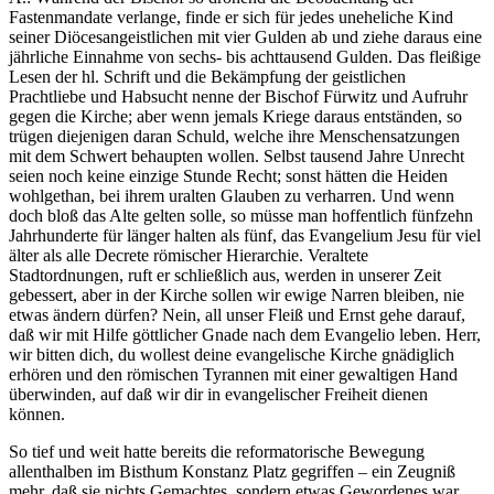
Fastenmandate verlange, finde er sich für jedes uneheliche Kind
seiner Diöcesangeistlichen mit vier Gulden ab und ziehe daraus eine
jährliche Einnahme von sechs- bis achttausend Gulden. Das fleißige
Lesen der hl. Schrift und die Bekämpfung der geistlichen
Prachtliebe und Habsucht nenne der Bischof Fürwitz und Aufruhr
gegen die Kirche; aber wenn jemals Kriege daraus entständen, so
trügen diejenigen daran Schuld, welche ihre Menschensatzungen
mit dem Schwert behaupten wollen. Selbst tausend Jahre Unrecht
seien noch keine einzige Stunde Recht; sonst hätten die Heiden
wohlgethan, bei ihrem uralten Glauben zu verharren. Und wenn
doch bloß das Alte gelten solle, so müsse man hoffentlich fünfzehn
Jahrhunderte für länger halten als fünf, das Evangelium Jesu für viel
älter als alle Decrete römischer Hierarchie. Veraltete
Stadtordnungen, ruft er schließlich aus, werden in unserer Zeit
gebessert, aber in der Kirche sollen wir ewige Narren bleiben, nie
etwas ändern dürfen? Nein, all unser Fleiß und Ernst gehe darauf,
daß wir mit Hilfe göttlicher Gnade nach dem Evangelio leben. Herr,
wir bitten dich, du wollest deine evangelische Kirche gnädiglich
erhören und den römischen Tyrannen mit einer gewaltigen Hand
überwinden, auf daß wir dir in evangelischer Freiheit dienen
können.
So tief und weit hatte bereits die reformatorische Bewegung
allenthalben im Bisthum Konstanz Platz gegriffen – ein Zeugniß
mehr, daß sie nichts Gemachtes, sondern etwas Gewordenes war.