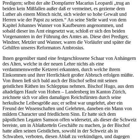
Predigern; selbst der alte Dompfarrer Macarius Leopardi „trug an
beiden kein Mißfallen außer daß er vermeinet, es gezieme dem
Luther als einem Mönch nicht, sich wieder so hohe Gewalt und
Herren wie der Papst zu setzen.“ An seine Stelle ward von dem
Kapitel Johannes Wanner von Kaufbeuren angenommen, und
sobald dieser ins Amt eingesetzt war, schloß er sich den beiden
Vorgenannten in der Führung des Amtes an. Diese drei Prediger,
Windner, Metzler und Wanner, waren die Vorläufer und später die
Gehilfen unseres Reformators Ambrosius.
Ihnen gegenüber stand eine festgeschlossene Schaar von Anhängern
des Alten, welche in der neuen Lehre nichts als eine
verdammenswerthe Ketzerei erkannten, durch welche ihrem
Einkommen und ihrer Herrlichkeit großer Abbruch erfolgen müßte.
Von ihnen ließ sich bald auch der Bischof selbst mit seinen
geistlichen Räthen ins Schlepptau nehmen. Bischof Hugo, aus dem
altadeligen Haufe von Hohen – Landenberg im Kanton Zürich,
zeichnete sich vor allen damaligen Reichsfürsten durch seine
herkulische Leibesgröße aus; er selbst war ungelehrt, aber ein
Freund der Wissenschaften und Gelehrten, daneben ein Mann von
mildem Character und friedlichem Sinn. Er hatte sich dem
päpstlichen Legaten Samson offen widersetzt, als dieser die Schweiz
bereiste, um in Ablaßzetteln Geschäfte zu machen, ja der Bischof
hatte allen seinen Geistlichen, sowohl in der Schweiz als in
Schwaben, verboten, diesen Ablaß zu verkündigen, und dagegen