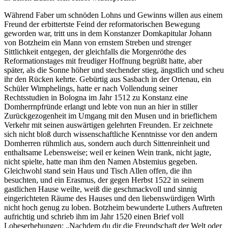
Während Faber um schnöden Lohns und Gewinns willen aus einem
Freund der erbittertste Feind der reformatorischen Bewegung
geworden war, tritt uns in dem Konstanzer Domkapitular Johann
von Botzheim ein Mann von ernstem Streben und strenger
Sittlichkeit entgegen, der gleichfalls die Morgenröthe des
Reformationstages mit freudiger Hoffnung begrüßt hatte, aber
später, als die Sonne höher und stechender stieg, ängstlich und scheu
ihr den Rücken kehrte. Gebürtig aus Sasbach in der Ortenau, ein
Schüler Wimphelings, hatte er nach Vollendung seiner
Rechtsstudien in Bologna im Jahr 1512 zu Konstanz eine
Domherrnpfründe erlangt und lebte von nun an hier in stiller
Zurückgezogenheit im Umgang mit den Musen und in brieflichem
Verkehr mit seinen auswärtigen gelehrten Freunden. Er zeichnete
sich nicht bloß durch wissenschaftliche Kenntnisse vor den andern
Domherren rühmlich aus, sondern auch durch Sittenreinheit und
enthaltsame Lebensweise; weil er keinen Wein trank, nicht jagte,
nicht spielte, hatte man ihm den Namen Abstemius gegeben.
Gleichwohl stand sein Haus und Tisch Allen offen, die ihn
besuchten, und ein Erasmus, der gegen Herbst 1522 in seinem
gastlichen Hause weilte, weiß die geschmackvoll und sinnig
eingerichteten Räume des Hauses und den liebenswürdigen Wirth
nicht hoch genug zu loben. Botzheim bewunderte Luthers Auftreten
aufrichtig und schrieb ihm im Jahr 1520 einen Brief voll
Lobeserhebungen: „Nachdem du dir die Freundschaft der Welt oder