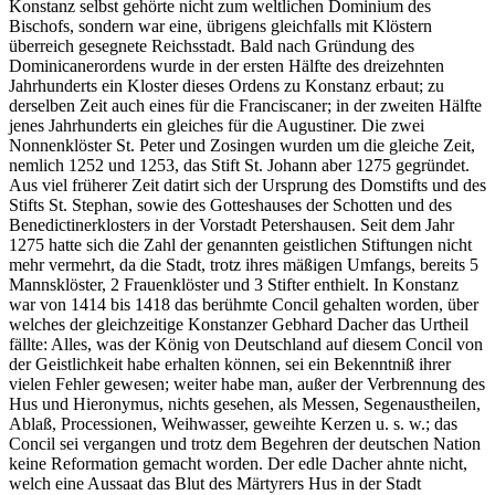
Konstanz selbst gehörte nicht zum weltlichen Dominium des
Bischofs, sondern war eine, übrigens gleichfalls mit Klöstern
überreich gesegnete Reichsstadt. Bald nach Gründung des
Dominicanerordens wurde in der ersten Hälfte des dreizehnten
Jahrhunderts ein Kloster dieses Ordens zu Konstanz erbaut; zu
derselben Zeit auch eines für die Franciscaner; in der zweiten Hälfte
jenes Jahrhunderts ein gleiches für die Augustiner. Die zwei
Nonnenklöster St. Peter und Zosingen wurden um die gleiche Zeit,
nemlich 1252 und 1253, das Stift St. Johann aber 1275 gegründet.
Aus viel früherer Zeit datirt sich der Ursprung des Domstifts und des
Stifts St. Stephan, sowie des Gotteshauses der Schotten und des
Benedictinerklosters in der Vorstadt Petershausen. Seit dem Jahr
1275 hatte sich die Zahl der genannten geistlichen Stiftungen nicht
mehr vermehrt, da die Stadt, trotz ihres mäßigen Umfangs, bereits 5
Mannsklöster, 2 Frauenklöster und 3 Stifter enthielt. In Konstanz
war von 1414 bis 1418 das berühmte Concil gehalten worden, über
welches der gleichzeitige Konstanzer Gebhard Dacher das Urtheil
fällte: Alles, was der König von Deutschland auf diesem Concil von
der Geistlichkeit habe erhalten können, sei ein Bekenntniß ihrer
vielen Fehler gewesen; weiter habe man, außer der Verbrennung des
Hus und Hieronymus, nichts gesehen, als Messen, Segenaustheilen,
Ablaß, Processionen, Weihwasser, geweihte Kerzen u. s. w.; das
Concil sei vergangen und trotz dem Begehren der deutschen Nation
keine Reformation gemacht worden. Der edle Dacher ahnte nicht,
welch eine Aussaat das Blut des Märtyrers Hus in der Stadt