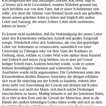
Kirchengebräuchen und Satzungen zuwider war, denn, sagt er,
„Christus sich nicht Gewohnheit, sondern Wahrheit genannt hat,
auch befohlen war von dem Vater, daß er unser Schulmeister sein
sollte, wie denn die Stimme vom Himmel herab auch uns geheißen,
diesen seinen geliebten Sohn zu hören und folglich alle andere
Lehre und Satzung, die seines Sohnes Lehre nicht zustimmen,
fahren zu lassen.“
Es konnte nicht ausbleiben, daß die Verkündigung der neuen Lehre
unter den Klosterleuten vielfachen Anstoß und großes Aergerniß
erregte. Wiederholt erbot sich Ambrosius, die von ihm gepredigte
Lehre vor Jedermann zu verantworten, namentlich vor einer
Universität zu Tübingen oder vor dem Vater der Karthaus zu
Freiburg, denn, erklärte er, Gottes Wort wäre stärker denn Himmel
und Erdreich und müsse ewig bleiben; wo er aber auf Grund
heiliger Schrift eines Anderen berichtet würde, wolle er seinen
Irrthum demüthiglich erkennen und widerrufen. Aber das
Anerbieten wurde nicht angenommen. Die Gelehrtesten unter den
Klosterbrüdern theilten Blaurers Ansichten; die übrigen erklärten
sich zwar für untüchtig aus der Schrift zu handeln, redeten aber
desto mehr von Anwendung der Gewalt und drohten mit Kerker.
Ambrosius war nicht der Mann, sich durch solche Drohungen
einschüchtern zu lassen. Muthig beharrte er auf der betretenen Bahn,
da er eher in den Zorn und die Gewalt der Menschen, denn in die
Hände des starken lebendigen Gottes fallen wollte und sich an dem