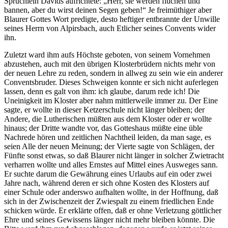
Sprüchlein Davids aufrichtete: „Herr, sie werden fluchen und
bannen, aber du wirst deinen Segen geben!“ Je freimüthiger aber
Blaurer Gottes Wort predigte, desto heftiger entbrannte der Unwille
seines Herrn von Alpirsbach, auch Etlicher seines Convents wider
ihn.
Zuletzt ward ihm aufs Höchste geboten, von seinem Vornehmen
abzustehen, auch mit den übrigen Klosterbrüdern nichts mehr von
der neuen Lehre zu reden, sondern in allweg zu sein wie ein anderer
Conventsbruder. Dieses Schweigen konnte er sich nicht auferlegen
lassen, denn es galt von ihm: ich glaube, darum rede ich! Die
Uneinigkeit im Kloster aber nahm mittlerweile immer zu. Der Eine
sagte, er wollte in dieser Ketzerschule nicht länger bleiben; der
Andere, die Lutherischen müßten aus dem Kloster oder er wollte
hinaus; der Dritte wandte vor, das Gotteshaus müßte eine üble
Nachrede hören und zeitlichen Nachtheil leiden, da man sage, es
seien Alle der neuen Meinung; der Vierte sagte von Schlägen, der
Fünfte sonst etwas, so daß Blaurer nicht länger in solcher Zwietracht
verharren wollte und alles Ernstes auf Mittel eines Ausweges sann.
Er suchte darum die Gewährung eines Urlaubs auf ein oder zwei
Jahre nach, während deren er sich ohne Kosten des Klosters auf
einer Schule oder anderswo aufhalten wollte, in der Hoffnung, daß
sich in der Zwischenzeit der Zwiespalt zu einem friedlichen Ende
schicken würde. Er erklärte offen, daß er ohne Verletzung göttlicher
Ehre und seines Gewissens länger nicht mehr bleiben könnte. Die