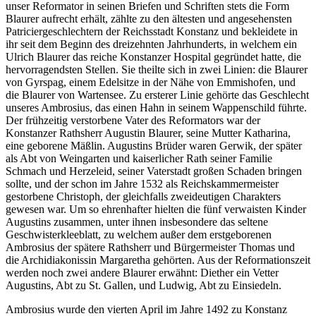
unser Reformator in seinen Briefen und Schriften stets die Form
Blaurer aufrecht erhält, zählte zu den ältesten und angesehensten
Patriciergeschlechtern der Reichsstadt Konstanz und bekleidete in
ihr seit dem Beginn des dreizehnten Jahrhunderts, in welchem ein
Ulrich Blaurer das reiche Konstanzer Hospital gegründet hatte, die
hervorragendsten Stellen. Sie theilte sich in zwei Linien: die Blaurer
von Gyrspag, einem Edelsitze in der Nähe von Emmishofen, und
die Blaurer von Wartensee. Zu ersterer Linie gehörte das Geschlecht
unseres Ambrosius, das einen Hahn in seinem Wappenschild führte.
Der frühzeitig verstorbene Vater des Reformators war der
Konstanzer Rathsherr Augustin Blaurer, seine Mutter Katharina,
eine geborene Mäßlin. Augustins Brüder waren Gerwik, der später
als Abt von Weingarten und kaiserlicher Rath seiner Familie
Schmach und Herzeleid, seiner Vaterstadt großen Schaden bringen
sollte, und der schon im Jahre 1532 als Reichskammermeister
gestorbene Christoph, der gleichfalls zweideutigen Charakters
gewesen war. Um so ehrenhafter hielten die fünf verwaisten Kinder
Augustins zusammen, unter ihnen insbesondere das seltene
Geschwisterkleeblatt, zu welchem außer dem erstgeborenen
Ambrosius der spätere Rathsherr und Bürgermeister Thomas und
die Archidiakonissin Margaretha gehörten. Aus der Reformationszeit
werden noch zwei andere Blaurer erwähnt: Diether ein Vetter
Augustins, Abt zu St. Gallen, und Ludwig, Abt zu Einsiedeln.
Ambrosius wurde den vierten April im Jahre 1492 zu Konstanz