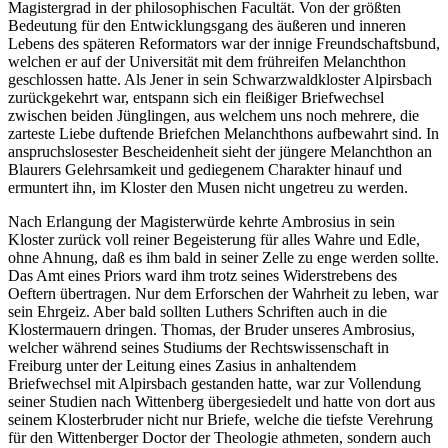
Magistergrad in der philosophischen Facultät. Von der größten
Bedeutung für den Entwicklungsgang des äußeren und inneren
Lebens des späteren Reformators war der innige Freundschaftsbund,
welchen er auf der Universität mit dem frühreifen Melanchthon
geschlossen hatte. Als Jener in sein Schwarzwaldkloster Alpirsbach
zurückgekehrt war, entspann sich ein fleißiger Briefwechsel
zwischen beiden Jünglingen, aus welchem uns noch mehrere, die
zarteste Liebe duftende Briefchen Melanchthons aufbewahrt sind. In
anspruchslosester Bescheidenheit sieht der jüngere Melanchthon an
Blaurers Gelehrsamkeit und gediegenem Charakter hinauf und
ermuntert ihn, im Kloster den Musen nicht ungetreu zu werden.
Nach Erlangung der Magisterwürde kehrte Ambrosius in sein
Kloster zurück voll reiner Begeisterung für alles Wahre und Edle,
ohne Ahnung, daß es ihm bald in seiner Zelle zu enge werden sollte.
Das Amt eines Priors ward ihm trotz seines Widerstrebens des
Oeftern übertragen. Nur dem Erforschen der Wahrheit zu leben, war
sein Ehrgeiz. Aber bald sollten Luthers Schriften auch in die
Klostermauern dringen. Thomas, der Bruder unseres Ambrosius,
welcher während seines Studiums der Rechtswissenschaft in
Freiburg unter der Leitung eines Zasius in anhaltendem
Briefwechsel mit Alpirsbach gestanden hatte, war zur Vollendung
seiner Studien nach Wittenberg übergesiedelt und hatte von dort aus
seinem Klosterbruder nicht nur Briefe, welche die tiefste Verehrung
für den Wittenberger Doctor der Theologie athmeten, sondern auch