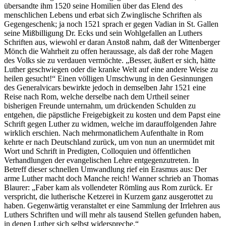
übersandte ihm 1520 seine Homilien über das Elend des
menschlichen Lebens und erbat sich Zwinglische Schriften als
Gegengeschenk; ja noch 1521 sprach er gegen Vadian in St. Gallen
seine Mißbilligung Dr. Ecks und sein Wohlgefallen an Luthers
Schriften aus, wiewohl er daran Anstoß nahm, daß der Wittenberger
Mönch die Wahrheit zu offen heraussage, als daß der rohe Magen
des Volks sie zu verdauen vermöchte. „Besser, äußert er sich, hätte
Luther geschwiegen oder die kranke Welt auf eine andere Weise zu
heilen gesucht!“ Einen völligen Umschwung in den Gesinnungen
des Generalvicars bewirkte jedoch in demselben Jahr 1521 eine
Reise nach Rom, welche derselbe nach dem Urtheil seiner
bisherigen Freunde unternahm, um drückenden Schulden zu
entgehen, die päpstliche Freigebigkeit zu kosten und dem Papst eine
Schrift gegen Luther zu widmen, welche im darauffolgenden Jahre
wirklich erschien. Nach mehrmonatlichem Aufenthalte in Rom
kehrte er nach Deutschland zurück, um von nun an unermüdet mit
Wort und Schrift in Predigten, Colloquien und öffentlichen
Verhandlungen der evangelischen Lehre entgegenzutreten. In
Betreff dieser schnellen Umwandlung rief ein Erasmus aus: Der
arme Luther macht doch Manche reich! Wanner schrieb an Thomas
Blaurer: „Faber kam als vollendeter Römling aus Rom zurück. Er
verspricht, die lutherische Ketzerei in Kurzem ganz ausgerottet zu
haben. Gegenwärtig veranstaltet er eine Sammlung der Irrlehren aus
Luthers Schriften und will mehr als tausend Stellen gefunden haben,
in denen Luther sich selbst widerspreche.“