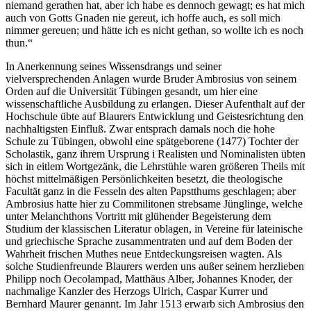
niemand gerathen hat, aber ich habe es dennoch gewagt; es hat mich
auch von Gotts Gnaden nie gereut, ich hoffe auch, es soll mich
nimmer gereuen; und hätte ich es nicht gethan, so wollte ich es noch
thun.“
In Anerkennung seines Wissensdrangs und seiner
vielversprechenden Anlagen wurde Bruder Ambrosius von seinem
Orden auf die Universität Tübingen gesandt, um hier eine
wissenschaftliche Ausbildung zu erlangen. Dieser Aufenthalt auf der
Hochschule übte auf Blaurers Entwicklung und Geistesrichtung den
nachhaltigsten Einfluß. Zwar entsprach damals noch die hohe
Schule zu Tübingen, obwohl eine spätgeborene (1477) Tochter der
Scholastik, ganz ihrem Ursprung i Realisten und Nominalisten übten
sich in eitlem Wortgezänk, die Lehrstühle waren größeren Theils mit
höchst mittelmäßigen Persönlichkeiten besetzt, die theologische
Facultät ganz in die Fesseln des alten Papstthums geschlagen; aber
Ambrosius hatte hier zu Commilitonen strebsame Jünglinge, welche
unter Melanchthons Vortritt mit glühender Begeisterung dem
Studium der klassischen Literatur oblagen, in Vereine für lateinische
und griechische Sprache zusammentraten und auf dem Boden der
Wahrheit frischen Muthes neue Entdeckungsreisen wagten. Als
solche Studienfreunde Blaurers werden uns außer seinem herzlieben
Philipp noch Oecolampad, Matthäus Alber, Johannes Knoder, der
nachmalige Kanzler des Herzogs Ulrich, Caspar Kurrer und
Bernhard Maurer genannt. Im Jahr 1513 erwarb sich Ambrosius den