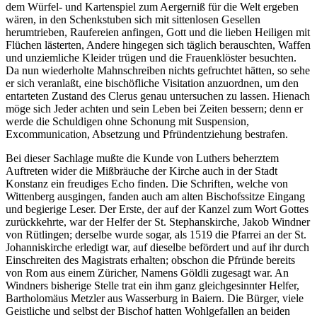
dem Würfel- und Kartenspiel zum Aergerniß für die Welt ergeben
wären, in den Schenkstuben sich mit sittenlosen Gesellen
herumtrieben, Raufereien anfingen, Gott und die lieben Heiligen mit
Flüchen lästerten, Andere hingegen sich täglich berauschten, Waffen
und unziemliche Kleider trügen und die Frauenklöster besuchten.
Da nun wiederholte Mahnschreiben nichts gefruchtet hätten, so sehe
er sich veranlaßt, eine bischöfliche Visitation anzuordnen, um den
entarteten Zustand des Clerus genau untersuchen zu lassen. Hienach
möge sich Jeder achten und sein Leben bei Zeiten bessern; denn er
werde die Schuldigen ohne Schonung mit Suspension,
Excommunication, Absetzung und Pfründentziehung bestrafen.
Bei dieser Sachlage mußte die Kunde von Luthers beherztem
Auftreten wider die Mißbräuche der Kirche auch in der Stadt
Konstanz ein freudiges Echo finden. Die Schriften, welche von
Wittenberg ausgingen, fanden auch am alten Bischofssitze Eingang
und begierige Leser. Der Erste, der auf der Kanzel zum Wort Gottes
zurückkehrte, war der Helfer der St. Stephanskirche, Jakob Windner
von Rütlingen; derselbe wurde sogar, als 1519 die Pfarrei an der St.
Johanniskirche erledigt war, auf dieselbe befördert und auf ihr durch
Einschreiten des Magistrats erhalten; obschon die Pfründe bereits
von Rom aus einem Züricher, Namens Göldli zugesagt war. An
Windners bisherige Stelle trat ein ihm ganz gleichgesinnter Helfer,
Bartholomäus Metzler aus Wasserburg in Baiern. Die Bürger, viele
Geistliche und selbst der Bischof hatten Wohlgefallen an beiden