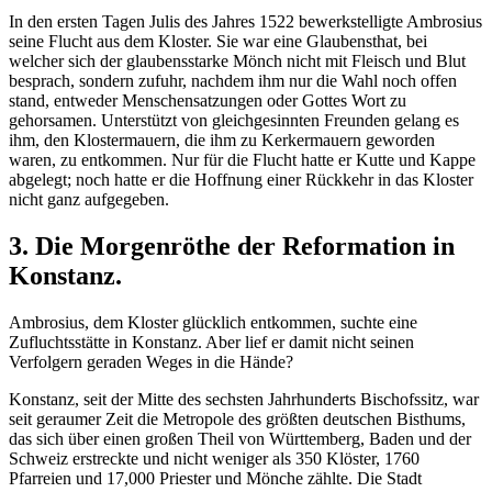
In den ersten Tagen Julis des Jahres 1522 bewerkstelligte Ambrosius
seine Flucht aus dem Kloster. Sie war eine Glaubensthat, bei
welcher sich der glaubensstarke Mönch nicht mit Fleisch und Blut
besprach, sondern zufuhr, nachdem ihm nur die Wahl noch offen
stand, entweder Menschensatzungen oder Gottes Wort zu
gehorsamen. Unterstützt von gleichgesinnten Freunden gelang es
ihm, den Klostermauern, die ihm zu Kerkermauern geworden
waren, zu entkommen. Nur für die Flucht hatte er Kutte und Kappe
abgelegt; noch hatte er die Hoffnung einer Rückkehr in das Kloster
nicht ganz aufgegeben.
3. Die Morgenröthe der Reformation in
Konstanz.
Ambrosius, dem Kloster glücklich entkommen, suchte eine
Zufluchtsstätte in Konstanz. Aber lief er damit nicht seinen
Verfolgern geraden Weges in die Hände?
Konstanz, seit der Mitte des sechsten Jahrhunderts Bischofssitz, war
seit geraumer Zeit die Metropole des größten deutschen Bisthums,
das sich über einen großen Theil von Württemberg, Baden und der
Schweiz erstreckte und nicht weniger als 350 Klöster, 1760
Pfarreien und 17,000 Priester und Mönche zählte. Die Stadt