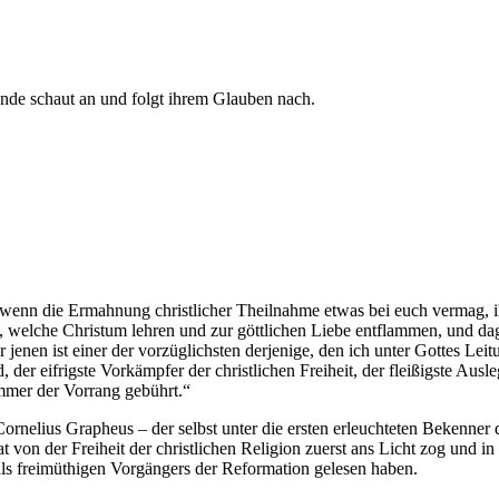
Ende schaut an und folgt ihrem Glauben nach.
enn die Ermahnung christlicher Theilnahme etwas bei euch vermag, ihr
eset, welche Christum lehren und zur göttlichen Liebe entflammen, und d
 jenen ist einer der vorzüglichsten derjenige, den ich unter Gottes L
 der eifrigste Vorkämpfer der christlichen Freiheit, der fleißigste Ausl
 immer der Vorrang gebührt.“
ornelius Grapheus – der selbst unter die ersten erleuchteten Bekenner
t von der Freiheit der christlichen Religion zuerst ans Licht zog und i
als freimüthigen Vorgängers der Reformation gelesen haben.