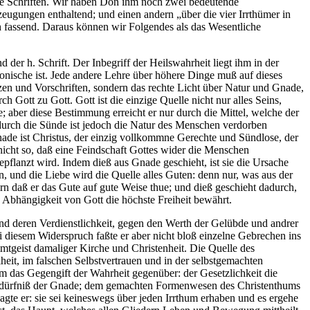
ete Schriften. Wir haben Don ihm noch zwei bedeutende
rzeugungen enthaltend; und einen andern „über die vier Irrthümer in
h fassend. Daraus können wir Folgendes als das Wesentliche
der h. Schrift. Der Inbegriff der Heilswahrheit liegt ihm in der
onische ist. Jede andere Lehre über höhere Dinge muß auf dieses
zen und Vorschriften, sondern das rechte Licht über Natur und Gnade,
Gott zu Gott. Gott ist die einzige Quelle nicht nur alles Seins,
; aber diese Bestimmung erreicht er nur durch die Mittel, welche der
; durch die Sünde ist jedoch die Natur des Menschen verdorben
ade ist Christus, der einzig vollkommne Gerechte und Sündlose, der
nicht so, daß eine Feindschaft Gottes wider die Menschen
pflanzt wird. Indem dieß aus Gnade geschieht, ist sie die Ursache
, und die Liebe wird die Quelle alles Guten: denn nur, was aus der
ern daß er das Gute auf gute Weise thue; und dieß geschieht dadurch,
en Abhängigkeit von Gott die höchste Freiheit bewährt.
d deren Verdienstlichkeit, gegen den Werth der Gelübde und andrer
ei diesem Widerspruch faßte er aber nicht bloß einzelne Gebrechen ins
tgeist damaliger Kirche und Christenheit. Die Quelle des
heit, im falschen Selbstvertrauen und in der selbstgemachten
um das Gegengift der Wahrheit gegenüber: der Gesetzlichkeit die
e Bedürfniß der Gnade; dem gemachten Formenwesen des Christenthums
sagte er: sie sei keineswegs über jeden Irrthum erhaben und es ergehe