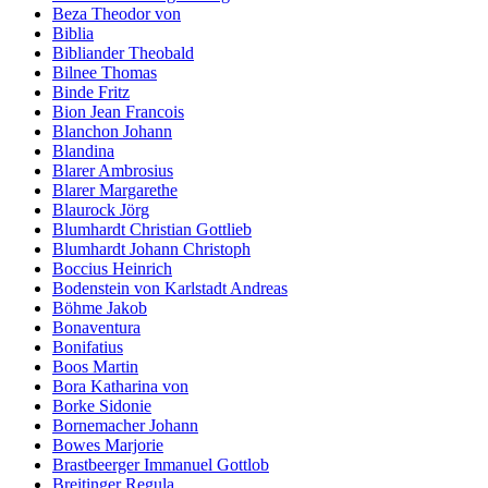
Beza Theodor von
Biblia
Bibliander Theobald
Bilnee Thomas
Binde Fritz
Bion Jean Francois
Blanchon Johann
Blandina
Blarer Ambrosius
Blarer Margarethe
Blaurock Jörg
Blumhardt Christian Gottlieb
Blumhardt Johann Christoph
Boccius Heinrich
Bodenstein von Karlstadt Andreas
Böhme Jakob
Bonaventura
Bonifatius
Boos Martin
Bora Katharina von
Borke Sidonie
Bornemacher Johann
Bowes Marjorie
Brastbeerger Immanuel Gottlob
Breitinger Regula