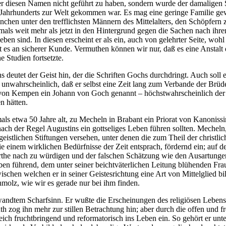
 diesen Namen nicht geführt zu haben, sondern wurde der damaligen S
ahrhunderts zur Welt gekommen war. Es mag eine geringe Familie gewes
nchen unter den trefflichsten Männern des Mittelalters, den Schöpfern 
mals weit mehr als jetzt in den Hintergrund gegen die Sachen nach i
eben sind. In diesen erscheint er als ein, auch von gelehrter Seite, woh
lt es an sicherer Kunde. Vermuthen können wir nur, daß es eine Anstal
 Studien fortsetzte.
eutet der Geist hin, der die Schriften Gochs durchdringt. Auch soll 
ht unwahrscheinlich, daß er selbst eine Zeit lang zum Verbande der Brü
 von Kempen ein Johann von Goch genannt – höchstwahrscheinlich der 
n hätten.
ls etwa 50 Jahre alt, zu Mecheln in Brabant ein Priorat von Kanoniss
h der Regel Augustins ein gottseliges Leben führen sollten. Mecheln, 
istlichen Stiftungen versehen, unter denen die zum Theil der christli
e einem wirklichen Bedürfnisse der Zeit entsprach, fördernd ein; auf de
the nach zu würdigen und der falschen Schätzung wie den Ausartungen
leben führend, dem unter seiner beichtväterlichen Leitung blühenden Fr
en welchen er in seiner Geistesrichtung eine Art von Mittelglied bild
molz, wie wir es gerade nur bei ihm finden.
tem Scharfsinn. Er wußte die Erscheinungen des religiösen Lebens in
üth zog ihn mehr zur stillen Betrachtung hin; aber durch die offen und 
ich fruchtbringend und reformatorisch ins Leben ein. So gehört er un