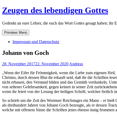
Zum
Zeugen des lebendigen Gottes
Inhalt
springen
Gedenkt an eure Lehrer, die euch das Wort Gottes gesagt haben; ihr 
Primäres Menü
Impressum und Datenschutz
Johann von Goch
28. November 2017
22. November 2020
Andreas
„Wenn der Eifer für Frömmigkeit, wenn die Liebe zum eigenen Heil, w
Christus, durch dessen Blut ihr erkauft seid, daß ihr die Schriften l
nicht erbauen, den Verstand bilden und das Gemüth verdunkeln. Unter
von seltener Gelehrsamkeit, gegen keinen in seiner Zeit zurückstehend,
wenn ihr feiert von der Lesung der heiligen Schrift, welcher freilich
So schrieb um die Zeit des Wormser Reichstages ein Mann – er hieß C
als dreihundert Jahren von Johann Goch bezeugte, als er dessen Tracta
welche mit offenem Sinne die Schriften jenes ebenso innig frommen 