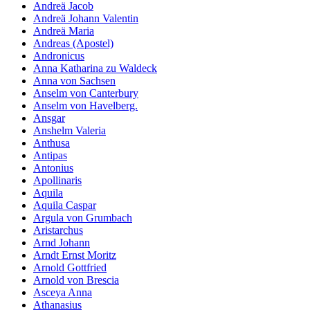
Andreä Jacob
Andreä Johann Valentin
Andreä Maria
Andreas (Apostel)
Andronicus
Anna Katharina zu Waldeck
Anna von Sachsen
Anselm von Canterbury
Anselm von Havelberg.
Ansgar
Anshelm Valeria
Anthusa
Antipas
Antonius
Apollinaris
Aquila
Aquila Caspar
Argula von Grumbach
Aristarchus
Arnd Johann
Arndt Ernst Moritz
Arnold Gottfried
Arnold von Brescia
Asceya Anna
Athanasius