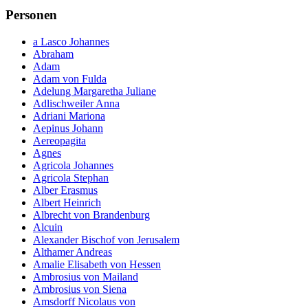
Personen
a Lasco Johannes
Abraham
Adam
Adam von Fulda
Adelung Margaretha Juliane
Adlischweiler Anna
Adriani Mariona
Aepinus Johann
Aereopagita
Agnes
Agricola Johannes
Agricola Stephan
Alber Erasmus
Albert Heinrich
Albrecht von Brandenburg
Alcuin
Alexander Bischof von Jerusalem
Althamer Andreas
Amalie Elisabeth von Hessen
Ambrosius von Mailand
Ambrosius von Siena
Amsdorff Nicolaus von