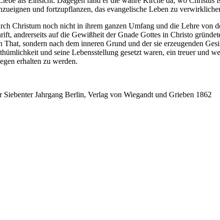
 Liebe als Einsicht. Dagegen fand er die wahre Kirche da, wo Christus 
nzueignen und fortzupflanzen, das evangelische Leben zu verwirkliche
urch Christum noch nicht in ihrem ganzen Umfang und die Lehre von de
rift, andrerseits auf die Gewißheit der Gnade Gottes in Christo gründet
eren That, sondern nach dem inneren Grund und der sie erzeugenden Ges
enthümlichkeit und seine Lebensstellung gesetzt waren, ein treuer und
Segen erhalten zu werden.
 Siebenter Jahrgang Berlin, Verlag von Wiegandt und Grieben 1862