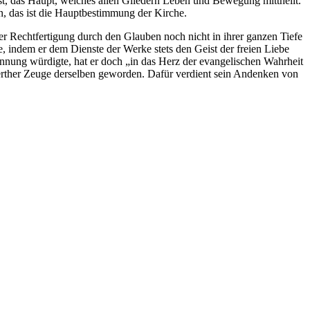
ist, das Haupt, welches allen Gliedern Leben und Bewegung mittheilt.
n, das ist die Hauptbestimmung der Kirche.
r Rechtfertigung durch den Glauben noch nicht in ihrer ganzen Tiefe
e, indem er dem Dienste der Werke stets den Geist der freien Liebe
innung würdigte, hat er doch „in das Herz der evangelischen Wahrheit
 werther Zeuge derselben geworden. Dafür verdient sein Andenken von