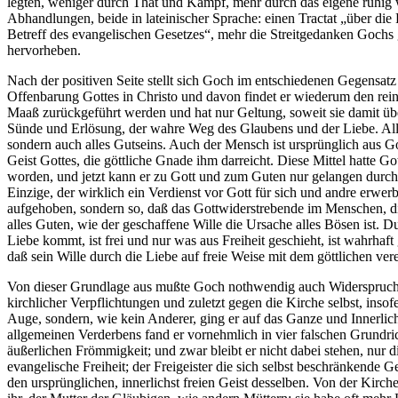
legten, weniger durch That und Kampf, mehr durch das eigene ruhig 
Abhandlungen, beide in lateinischer Sprache: einen Tractat „über die 
Betreff des evangelischen Gesetzes“, mehr die Streitgedanken Gochs 
hervorheben.
Nach der positiven Seite stellt sich Goch im entschiedenen Gegensatz 
Offenbarung Gottes in Christo und davon findet er wiederum den rein
Maaß zurückgeführt werden und hat nur Geltung, soweit sie damit übe
Sünde und Erlösung, der wahre Weg des Glaubens und der Liebe. Alles,
sondern auch alles Gutseins. Auch der Mensch ist ursprünglich aus Go
Geist Gottes, die göttliche Gnade ihm darreicht. Diese Mittel hatte G
worden, und jetzt kann er zu Gott und zum Guten nur gelangen durch 
Einzige, der wirklich ein Verdienst vor Gott für sich und andre erwe
aufgehoben, sondern so, daß das Gottwiderstrebende im Menschen, die 
alles Guten, wie der geschaffene Wille die Ursache alles Bösen ist. 
Liebe kommt, ist frei und nur was aus Freiheit geschieht, ist wahrhaf
daß sein Wille durch die Liebe auf freie Weise mit dem göttlichen ver
Von dieser Grundlage aus mußte Goch nothwendig auch Widerspruch e
kirchlicher Verpflichtungen und zuletzt gegen die Kirche selbst, inso
Auge, sondern, wie kein Anderer, ging er auf das Ganze und Innerli
allgemeinen Verderbens fand er vornehmlich in vier falschen Grundrich
äußerlichen Frömmigkeit; und zwar bleibt er nicht dabei stehen, nur 
evangelische Freiheit; der Freigeister die sich selbst beschränken
den ursprünglichen, innerlichst freien Geist desselben. Von der Kirch