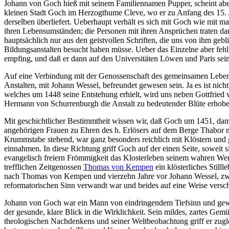
Johann von Goch hieß mit seinem Familiennamen Pupper, scheint aber
kleinen Stadt Goch im Herzogthume Cleve, wo er zu Anfang des 15. J
derselben überliefert. Ueberhaupt verhält es sich mit Goch wie mit ma
ihren Lebensumständen; die Personen mit ihren Ansprüchen traten da
hauptsächlich nur aus den geistvollen Schriften, die uns von ihm gebli
Bildungsanstalten besucht haben müsse. Ueber das Einzelne aber feh
empfing, und daß er dann auf den Universitäten Löwen und Paris seine
Auf eine Verbindung mit der Genossenschaft des gemeinsamen Lebens d
Anstalten, mit Johann Wessel, befreundet gewesen sein. Ja es ist nic
welches um 1448 seine Entstehung erhielt, wird uns neben Gottfried
Hermann von Schurrenburgh die Anstalt zu bedeutender Blüte erhobe
Mit geschichtlicher Bestimmtheit wissen wir, daß Goch um 1451, dama
angehörigen Frauen zu Ehren des h. Erlösers auf dem Berge Thabor nac
Krummstabe stehend, war ganz besonders reichlich mit Klöstern und ge
einnahmen. In diese Richtung griff Goch auf der einen Seite, soweit si
evangelisch freiern Frömmigkeit das Klosterleben seinem wahren Wer
trefflichen Zeitgenossen
Thomas von Kempen
ein klösterliches Still
nach Thomas von Kempen und vierzehn Jahre vor Johann Wessel, zwisch
reformatorischen Sinn verwandt war und beides auf eine Weise versch
Johann von Goch war ein Mann von eindringendem Tiefsinn und gewand
der gesunde, klare Blick in die Wirklichkeit. Sein mildes, zartes Gem
theologischen Nachdenkens und seiner Weltbeobachtung griff er zugle