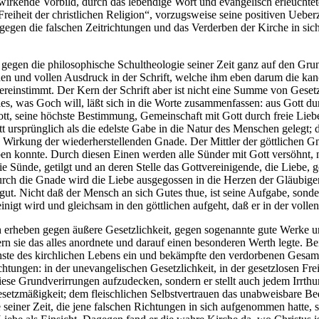
wirkende Vorbild, durch das lebendige Wort und evangelisch erleucht
Freiheit der christlichen Religion“, vorzugsweise seine positiven Uebe
gegen die falschen Zeitrichtungen und das Verderben der Kirche in sic
gegen die philosophische Schultheologie seiner Zeit ganz auf den Grund 
en und vollen Ausdruck in der Schrift, welche ihm eben darum die kan
reinstimmt. Der Kern der Schrift aber ist nicht eine Summe von Geset
 was Goch will, läßt sich in die Worte zusammenfassen: aus Gott durch 
tt, seine höchste Bestimmung, Gemeinschaft mit Gott durch freie Liebe
ott ursprünglich als die edelste Gabe in die Natur des Menschen gelegt
Wirkung der wiederherstellenden Gnade. Der Mittler der göttlichen Gn
rben konnte. Durch diesen Einen werden alle Sünder mit Gott versöhnt, 
Sünde, getilgt und an deren Stelle das Gottvereinigende, die Liebe, ge
Durch die Gnade wird die Liebe ausgegossen in die Herzen der Gläubigen
t gut. Nicht daß der Mensch an sich Gutes thue, ist seine Aufgabe, sond
einigt wird und gleichsam in den göttlichen aufgeht, daß er in der voll
rheben gegen äußere Gesetzlichkeit, gegen sogenannte gute Werke un
fern sie das alles anordnete und darauf einen besonderen Werth legte. B
chste des kirchlichen Lebens ein und bekämpfte den verdorbenen Gesamm
tungen: in der unevangelischen Gesetzlichkeit, in der gesetzlosen Frei
diese Grundverirrungen aufzudecken, sondern er stellt auch jedem Irrth
de Gesetzmäßigkeit; dem fleischlichen Selbstvertrauen das unabweisbar
e seiner Zeit, die jene falschen Richtungen in sich aufgenommen hatte, 