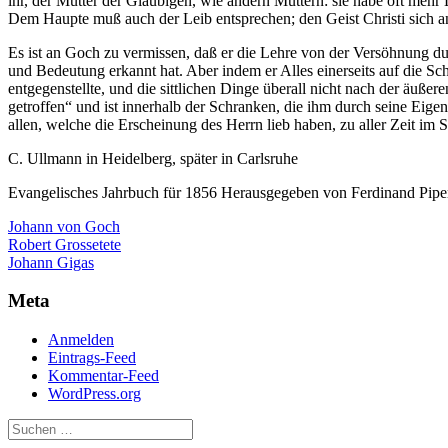
ihr, der Mutter der Gläubigen, wie andern Müttern: sie habe oft mehr
Dem Haupte muß auch der Leib entsprechen; den Geist Christi sich a
Es ist an Goch zu vermissen, daß er die Lehre von der Versöhnung d
und Bedeutung erkannt hat. Aber indem er Alles einerseits auf die Sch
entgegenstellte, und die sittlichen Dinge überall nicht nach der äuß
getroffen“ und ist innerhalb der Schranken, die ihm durch seine Eig
allen, welche die Erscheinung des Herrn lieb haben, zu aller Zeit im 
C. Ullmann in Heidelberg, später in Carlsruhe
Evangelisches Jahrbuch für 1856 Herausgegeben von Ferdinand Piper
Johann von Goch
Beitragsnavigation
Robert Grossetete
Johann Gigas
Meta
Anmelden
Eintrags-Feed
Kommentar-Feed
WordPress.org