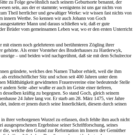
itte zu Folge gewöhnlich nach seinem Geburtsorte benannt, der
en sein, aus der er stammte; wenigstens ist uns gar nichts von
zum Theil herrlicher und gewaltiger Werke: wir wissen fast nichts von
hrem innern Werthe. So kennen wir auch Johann von Goch
l ausgestatteter Mann und daraus schließen wir, daß er gute
t der Brüder vom gemeinsamen Leben war, wo er den ersten Unterricht
er mit einem noch gelehrteren und berühmteren Zögling ihrer
der gehörte. Als erster Vorsteher des Bruderhauses zu Harderwyk,
unsrige – und beiden wird nachgerühmt, daß sie mit dem Schulrector
innen gründete, welches den Namen Thabor erhielt, weil die ihm
als erzbischöflicher Sitz und schon seit 400 Jahren unter dem
chen Mildthätigkeit gewidmeten Frauenvereine eine bedeutende Stelle
r andern Seite -aber wußte er auch im Geiste einer tieferen,
 desselben kräftig zu begegnen. So stand Goch, gleich seinem
auenhause 24 Jahre lang vor. Er starb am 28. März 1475, vier Jahre
et, indem er jenem durch seine Innerlichkeit, diesem durch seinen
 ihrer verborgenen Wurzel zu erfassen, doch fehlte ihm auch nicht
frei ausgesprochenen Ergebnisse seiner Schriftforschung, seines
ter die, welche den Grund zur Reformation im Innern der Gemüther