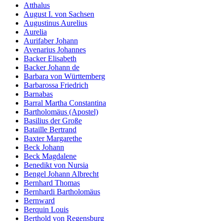
Atthalus
August I. von Sachsen
Augustinus Aurelius
Aurelia
Aurifaber Johann
Avenarius Johannes
Backer Elisabeth
Backer Johann de
Barbara von Württemberg
Barbarossa Friedrich
Barnabas
Barral Martha Constantina
Bartholomäus (Apostel)
Basilius der Große
Bataille Bertrand
Baxter Margarethe
Beck Johann
Beck Magdalene
Benedikt von Nursia
Bengel Johann Albrecht
Bernhard Thomas
Bernhardi Bartholomäus
Bernward
Berquin Louis
Berthold von Regensburg