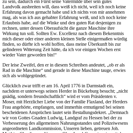
zu sein, dadurch ein Fürst seine Vatermilde über sein gutes
Landvolk ausbreiten will, dass weiß ich nicht, weil ich noch keine
Erfahrung davon gemacht habe und ich nichts von mir annehmen
mag, als was ich aus gehabter Erfahrung weiß, und ich noch keine
Erlaubnis habe, auf die Winke und den guten Rat desjenigen zu
rechnen, unter dessen Oberaufsicht die ganze Maschine ihre
Wirkung tun soll. Sollten Ew. Excellenz nach diesem Bekenntnis
mich dieser oder einer anderen kleinen Stelle einigermaßen würdig
finden, so dürfte ich wohl hoffen, dass meine Überkunft bis zur
gelinderen Witterung Zeit hätte, da ich vor einigen Wochen erst
wieder Vater geworden bin!“
Der leise Zweifel, den er in diesem Schreiben andeutet, „ob er als
Rad in die Maschine“ und gerade in diese Maschine tauge, erwies
sich als wohlgegründet.
Glücklich zwar trifft er am 16. April 1776 in Darmstadt ein,
nachdem er unterwegs seinen Herder in Bückeburg besucht; „nicht
gnädig, sondern freundschaftlich“ wird er vom Präsidenten v.
Moser, mit Herzlicher Liebe von der Familie Flaxland, der Herders
Frau angehörte, empfangen, und immerhin ermutigend bei seinen
bescheidenen Ansprüchen lautet sein Bestallungsdekret. „Demnach
wir von Gottes Gnaden Ludwig, Landgraf zu Hessen bei der zu
Verbesserung des allgemeinen Nahrungsstandes und Polizeiwesens
angeordneten Landkommission, Unseren lieben, getreuen Joh.