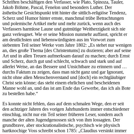
Schriften beschäftigen den Verfasser, wie Plato, Spinoza, Tauler,
Jakob Böhme, Pascal, Fenelon und besonders Luther. Der
ästhetische Gesichtspunkt tritt hinter die sittlich-religiöse Tendenz,
Scherz und Humor hinter ernste, manchmal trübe Betrachtungen
und polemische Artikel mehr und mehr zurück, wenn auch des
Verfassers harmlose Laune und gutmütige Weitherzigkeit sich nie
ganz verleugnet. Wie er seine Mission nunmehr auffasst, spricht er
am deutlichsten und liebenswürdigsten aus im Vorwort zum
siebenten Teil seiner Werke vom Jahre 1802: „Es stehet nur wenigen
an, dies große Thema [des Christentums] zu dozieren; aber auf seine
Art und in allen Treuen aufmerksam darauf zu machen; durch Ernst
und Scherz, durch gut und schlecht, schwach und stark und auf
allerlei Weise, an das Bessere und Unsichtbare zu erinnern und …
durchs Faktum zu zeigen, dass man nicht ganz und gar Ignorant,
nicht ohne allen Menschenverstand und [doch] ein rechtgläubiger
Christ sein könne; das steht einem ehrlichen und bescheidenen
Manne wohl an, und das ist am Ende das Gewerbe, das ich als Bote
zu bestellen habe.“
Es konnte nicht fehlen, dass auf dem schmalen Wege, den er seit
den achtziger Jahren des vorigen Jahrhunderts immer entschiedener
einschlug, nicht nur ein Teil seiner früheren Leser, sondern auch
manche der alten Jugendgenossen sich von ihm lossagten. Der
grundbrave, aber stockrationalistische, psychisch wie physisch
hartknochige Voss schreibt schon 1785: „Claudius versinkt immer