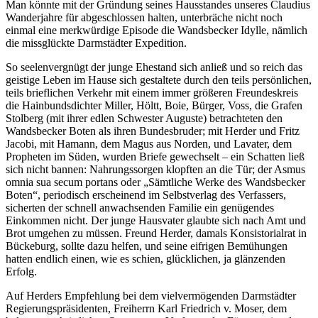
Man könnte mit der Gründung seines Hausstandes unseres Claudius
Wanderjahre für abgeschlossen halten, unterbräche nicht noch
einmal eine merkwürdige Episode die Wandsbecker Idylle, nämlich
die missglückte Darmstädter Expedition.
So seelenvergnügt der junge Ehestand sich anließ und so reich das
geistige Leben im Hause sich gestaltete durch den teils persönlichen,
teils brieflichen Verkehr mit einem immer größeren Freundeskreis
die Hainbundsdichter Miller, Höltt, Boie, Bürger, Voss, die Grafen
Stolberg (mit ihrer edlen Schwester Auguste) betrachteten den
Wandsbecker Boten als ihren Bundesbruder; mit Herder und Fritz
Jacobi, mit Hamann, dem Magus aus Norden, und Lavater, dem
Propheten im Süden, wurden Briefe gewechselt – ein Schatten ließ
sich nicht bannen: Nahrungssorgen klopften an die Tür; der Asmus
omnia sua secum portans oder „Sämtliche Werke des Wandsbecker
Boten“, periodisch erscheinend im Selbstverlag des Verfassers,
sicherten der schnell anwachsenden Familie ein genügendes
Einkommen nicht. Der junge Hausvater glaubte sich nach Amt und
Brot umgehen zu müssen. Freund Herder, damals Konsistorialrat in
Bückeburg, sollte dazu helfen, und seine eifrigen Bemühungen
hatten endlich einen, wie es schien, glücklichen, ja glänzenden
Erfolg.
Auf Herders Empfehlung bei dem vielvermögenden Darmstädter
Regierungspräsidenten, Freiherrn Karl Friedrich v. Moser, dem