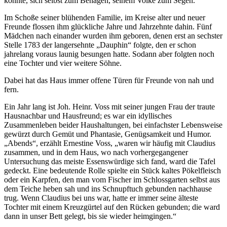
konnte, sich selbst zum Behagen, seinem Volke zum Segen.
Im Schoße seiner blühenden Familie, im Kreise alter und neuer
Freunde flossen ihm glückliche Jahre und Jahrzehnte dahin. Fünf
Mädchen nach einander wurden ihm geboren, denen erst an sechster
Stelle 1783 der langersehnte „Dauphin“ folgte, den er schon
jahrelang voraus launig besungen hatte. Sodann aber folgten noch
eine Tochter und vier weitere Söhne.
Dabei hat das Haus immer offene Türen für Freunde von nah und
fern.
Ein Jahr lang ist Joh. Heinr. Voss mit seiner jungen Frau der traute
Hausnachbar und Hausfreund; es war ein idyllisches
Zusammenleben beider Haushaltungen, bei einfachster Lebensweise
gewürzt durch Gemüt und Phantasie, Genügsamkeit und Humor.
„Abends“, erzählt Ernestine Voss, „waren wir häufig mit Claudius
zusammen, und in dem Haus, wo nach vorhergegangener
Untersuchung das meiste Essenswürdige sich fand, ward die Tafel
gedeckt. Eine bedeutende Rolle spielte ein Stück kaltes Pökelfleisch
oder ein Karpfen, den man vom Fischer im Schlossgarten selbst aus
dem Teiche heben sah und ins Schnupftuch gebunden nachhause
trug. Wenn Claudius bei uns war, hatte er immer seine älteste
Tochter mit einem Kreuzgürtel auf den Rücken gebunden; die ward
dann in unser Bett gelegt, bis sie wieder heimgingen.“