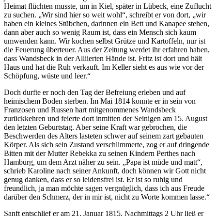
Heimat flüchten musste, um in Kiel, später in Lübeck, eine Zuflucht
zu suchen. „Wir sind hier so weit wohl“, schreibt er von dort, „wir
haben ein kleines Stübchen, darinnen ein Bett und Kanapee stehen,
dann aber auch so wenig Raum ist, dass ein Mensch sich kaum
umwenden kann. Wir kochen selbst Grütze und Kartoffeln, nur ist
die Feuerung überteuer. Aus der Zeitung werdet ihr erfahren haben,
dass Wandsbeck in der Alliierten Hände ist. Fritz ist dort und hält
Haus und hat die Ruh verkauft. Im Keller sieht es aus wie vor der
Schöpfung, wüste und leer.“
Doch durfte er noch den Tag der Befreiung erleben und auf
heimischem Boden sterben. Im Mai 1814 konnte er in sein von
Franzosen und Russen hart mitgenommenes Wandsbeck
zurückkehren und feierte dort inmitten der Seinigen am 15. August
den letzten Geburtstag. Aber seine Kraft war gebrochen, die
Beschwerden des Alters lasteten schwer auf seinem zart gebauten
Körper. Als sich sein Zustand verschlimmerte, zog er auf dringende
Bitten mit der Mutter Rebekka zu seinen Kindern Perthes nach
Hamburg, um dem Arzt näher zu sein. „Papa ist müde und matt“,
schrieb Karoline nach seiner Ankunft, doch können wir Gott nicht
genug danken, dass er so leidensfrei ist. Er ist so ruhig und
freundlich, ja man möchte sagen vergnüglich, dass ich aus Freude
darüber den Schmerz, der in mir ist, nicht zu Worte kommen lasse.“
Sanft entschlief er am 21. Januar 1815. Nachmittags 2 Uhr ließ er