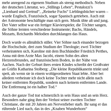
mehr anregend zu eigenem Studium als streng methodisch. Neben
der deutschen Literatur, wo „Stillings Leben“, Pestalozzi’s
„Lienhard und Gertrud“, „Reineke Fuchs“ Lieblingsbücher waren –
wurde Englisch, Französisch, sogar Spanisch getrieben. Auch mit
der Astronomie beschäftigte man sich gern. Musik übte alt und jung.
Der Vater selbst war ein fertiger Klavierspieler, die Töchter sangen,
die Söhne lernten verschiedene Instrumente; Bachs, Händels,
Mozarts, Reichardts Melodien durchklangen das Haus.
Doch wurde es allmählich stiller. Vier Söhne nach einander bezogen
die Hochschule, drei zum Studium der Theologie; zwei Töchter
verheirateten sich, Karoline mit dem Buchhändler Friedrich Perthes,
Anna mit dem Arzte Max Jacobi, einem Sohn des alten
Herzensfreundes, auf französischem Boden, in der Nähe von
Aachen. Nach der Geburt ihres ersten Kindes schreibt der Großvater
an Gräfin Katharina Stolberg: „Die kleine Republikanerin trinkt und
speit, als wenn sie in einem wohlgeordneten Staat lebte. Aber bei
alledem verheirate ich doch keine Tochter mehr nicht allein nach
keiner entfernten Republik, sondern nach keinem entfernten Lande.
Die Entfernung ist ein halber Tod.“
Auch der ganze Tod trat schmerzlich in sein Haus und an sein Herz.
Besonders nahe ging ihm der Verlust seiner zweiten Tochter
Christiane, die mit 20 Jahren am Nervenfieber starb. Ihr sang er das
rührende Lied nach, das in des „Knaben Wunderhorn“