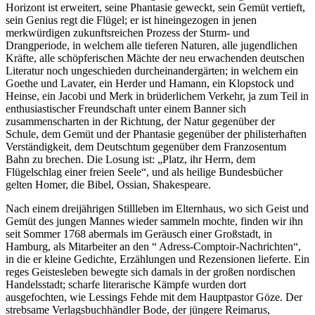
Horizont ist erweitert, seine Phantasie geweckt, sein Gemüt vertieft,
sein Genius regt die Flügel; er ist hineingezogen in jenen
merkwürdigen zukunftsreichen Prozess der Sturm- und
Drangperiode, in welchem alle tieferen Naturen, alle jugendlichen
Kräfte, alle schöpferischen Mächte der neu erwachenden deutschen
Literatur noch ungeschieden durcheinandergärten; in welchem ein
Goethe und Lavater, ein Herder und Hamann, ein Klopstock und
Heinse, ein Jacobi und Merk in brüderlichem Verkehr, ja zum Teil in
enthusiastischer Freundschaft unter einem Banner sich
zusammenscharten in der Richtung, der Natur gegenüber der
Schule, dem Gemüt und der Phantasie gegenüber der philisterhaften
Verständigkeit, dem Deutschtum gegenüber dem Franzosentum
Bahn zu brechen. Die Losung ist: „Platz, ihr Herrn, dem
Flügelschlag einer freien Seele“, und als heilige Bundesbücher
gelten Homer, die Bibel, Ossian, Shakespeare.
Nach einem dreijährigen Stillleben im Elternhaus, wo sich Geist und
Gemüt des jungen Mannes wieder sammeln mochte, finden wir ihn
seit Sommer 1768 abermals im Geräusch einer Großstadt, in
Hamburg, als Mitarbeiter an den “ Adress-Comptoir-Nachrichten“,
in die er kleine Gedichte, Erzählungen und Rezensionen lieferte. Ein
reges Geistesleben bewegte sich damals in der großen nordischen
Handelsstadt; scharfe literarische Kämpfe wurden dort
ausgefochten, wie Lessings Fehde mit dem Hauptpastor Göze. Der
strebsame Verlagsbuchhändler Bode, der jüngere Reimarus,