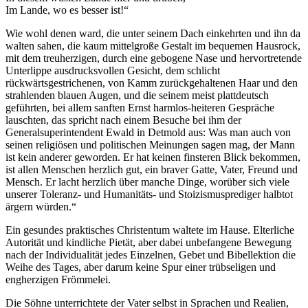
Im Lande, wo es besser ist!“
Wie wohl denen ward, die unter seinem Dach einkehrten und ihn da
walten sahen, die kaum mittelgroße Gestalt im bequemen Hausrock,
mit dem treuherzigen, durch eine gebogene Nase und hervortretende
Unterlippe ausdrucksvollen Gesicht, dem schlicht
rückwärtsgestrichenen, von Kamm zurückgehaltenen Haar und den
strahlenden blauen Augen, und die seinem meist plattdeutsch
geführten, bei allem sanften Ernst harmlos-heiteren Gespräche
lauschten, das spricht nach einem Besuche bei ihm der
Generalsuperintendent Ewald in Detmold aus: Was man auch von
seinen religiösen und politischen Meinungen sagen mag, der Mann
ist kein anderer geworden. Er hat keinen finsteren Blick bekommen,
ist allen Menschen herzlich gut, ein braver Gatte, Vater, Freund und
Mensch. Er lacht herzlich über manche Dinge, worüber sich viele
unserer Toleranz- und Humanitäts- und Stoizismusprediger halbtot
ärgern würden.“
Ein gesundes praktisches Christentum waltete im Hause. Elterliche
Autorität und kindliche Pietät, aber dabei unbefangene Bewegung
nach der Individualität jedes Einzelnen, Gebet und Bibellektion die
Weihe des Tages, aber darum keine Spur einer trübseligen und
engherzigen Frömmelei.
Die Söhne unterrichtete der Vater selbst in Sprachen und Realien,