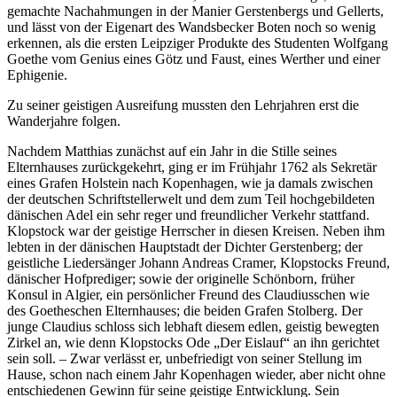
gemachte Nachahmungen in der Manier Gerstenbergs und Gellerts,
und lässt von der Eigenart des Wandsbecker Boten noch so wenig
erkennen, als die ersten Leipziger Produkte des Studenten Wolfgang
Goethe vom Genius eines Götz und Faust, eines Werther und einer
Ephigenie.
Zu seiner geistigen Ausreifung mussten den Lehrjahren erst die
Wanderjahre folgen.
Nachdem Matthias zunächst auf ein Jahr in die Stille seines
Elternhauses zurückgekehrt, ging er im Frühjahr 1762 als Sekretär
eines Grafen Holstein nach Kopenhagen, wie ja damals zwischen
der deutschen Schriftstellerwelt und dem zum Teil hochgebildeten
dänischen Adel ein sehr reger und freundlicher Verkehr stattfand.
Klopstock war der geistige Herrscher in diesen Kreisen. Neben ihm
lebten in der dänischen Hauptstadt der Dichter Gerstenberg; der
geistliche Liedersänger Johann Andreas Cramer, Klopstocks Freund,
dänischer Hofprediger; sowie der originelle Schönborn, früher
Konsul in Algier, ein persönlicher Freund des Claudiusschen wie
des Goetheschen Elternhauses; die beiden Grafen Stolberg. Der
junge Claudius schloss sich lebhaft diesem edlen, geistig bewegten
Zirkel an, wie denn Klopstocks Ode „Der Eislauf“ an ihn gerichtet
sein soll. – Zwar verlässt er, unbefriedigt von seiner Stellung im
Hause, schon nach einem Jahr Kopenhagen wieder, aber nicht ohne
entschiedenen Gewinn für seine geistige Entwicklung. Sein