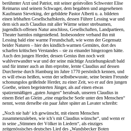
berühmter Arzt und Patriot, mit seiner geistvollen Schwester Elise
Reimarus und seinem Schwager, dem begabten und angesehenen
Kaufmann Sieveking, der gebildete Pastor Alberti u. a. bildeten
einen lebhaften Gesellschaftskreis, dessen Führer Lessing war und
dem sich auch Claudius mit aller Wärme seiner strebsamen,
jugendlich-offenen Natur anschloss, Gesellschaften, Landpartieen,
Theater harmlos mitgenießend. Insbesondere verband ihn mit
Lessing bald eine warme Freundschaft, wie wenn der Gegensatz
beider Naturen – hier des kindlich-warmen Gemütes, dort des
scharfen kritischen Verstandes – sie zu einander hingezogen hätte.
Auch den jungen Herder, dessen Genius ihm noch weit
wahlverwandter war und der seine mächtige Anziehungskraft bald
und für immer auch an ihm erprobte, lernte Claudius auf dessen
Durchreise durch Hamburg im Jahre 1770 persönlich kennen, und
es will etwas heißen, wenn der selbstbewusste, seine besten Freunde
schonungslos geißelnde Herder, zu einer Zeit, wo er auf den jungen
Goethe, seinen begeisterten Jünger, als auf einen etwas
spatzenmäßigen „guten Jungen“ herabsah, unseren Claudius in
einem Brief an Gleim „eine engelische Seele unter den Menschen“
nennt, wenn derselbe ein paar Jahre später an Lavater schreibt:
„Noch nie hab‘ ich gewünscht, mit einem Menschen
zusammenzuleben, wie ich’s mit Claudius wünsche“, und wenn er
in seine „Stimmen der Völker in Liedern“, als einziges
zeitgenössisches deutsches Lied des „Wandsbecker Boten