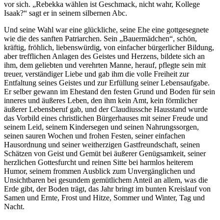
vor sich. „Rebekka wählen ist Geschmack, nicht wahr, Kollege
Isaak?“ sagt er in seinem silbernen Abc.
Und seine Wahl war eine glückliche, seine Ehe eine gottgesegnete
wie die des sanften Patriarchen. Sein „Bauermädchen“, schön,
kräftig, fröhlich, liebenswürdig, von einfacher bürgerlicher Bildung,
aber trefflichen Anlagen des Geistes und Herzens, bildete sich an
ihm, dem geliebten und verehrten Manne, herauf, pflegte sein mit
treuer, verständiger Liebe und gab ihm die volle Freiheit zur
Entfaltung seines Geistes und zur Erfüllung seiner Lebensaufgabe.
Er selber gewann im Ehestand den festen Grund und Boden für sein
inneres und äußeres Leben, den ihm kein Amt, kein förmlicher
äußerer Lebensberuf gab, und der Claudiussche Hausstand wurde
das Vorbild eines christlichen Bürgerhauses mit seiner Freude und
seinem Leid, seinem Kindersegen und seinen Nahrungssorgen,
seinen sauren Wochen und frohen Festen, seiner einfachen
Hausordnung und seiner weitherzigen Gastfreundschaft, seinen
Schätzen von Geist und Gemüt bei äußerer Genügsamkeit, seiner
herzlichen Gottesfurcht und reinen Sitte bei harmlos heiterem
Humor, seinem frommen Ausblick zum Unvergänglichen und
Unsichtbaren bei gesundem gemütlichem Anteil an allem, was die
Erde gibt, der Boden trägt, das Jahr bringt im bunten Kreislauf von
Samen und Ernte, Frost und Hitze, Sommer und Winter, Tag und
Nacht.