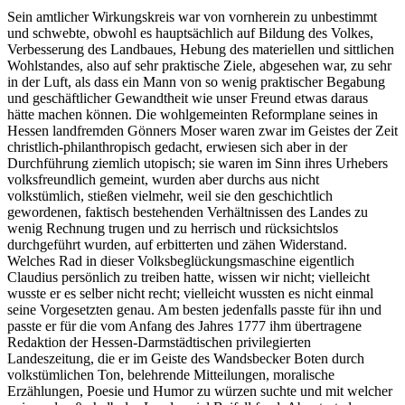
Sein amtlicher Wirkungskreis war von vornherein zu unbestimmt
und schwebte, obwohl es hauptsächlich auf Bildung des Volkes,
Verbesserung des Landbaues, Hebung des materiellen und sittlichen
Wohlstandes, also auf sehr praktische Ziele, abgesehen war, zu sehr
in der Luft, als dass ein Mann von so wenig praktischer Begabung
und geschäftlicher Gewandtheit wie unser Freund etwas daraus
hätte machen können. Die wohlgemeinten Reformplane seines in
Hessen landfremden Gönners Moser waren zwar im Geistes der Zeit
christlich-philanthropisch gedacht, erwiesen sich aber in der
Durchführung ziemlich utopisch; sie waren im Sinn ihres Urhebers
volksfreundlich gemeint, wurden aber durchs aus nicht
volkstümlich, stießen vielmehr, weil sie den geschichtlich
gewordenen, faktisch bestehenden Verhältnissen des Landes zu
wenig Rechnung trugen und zu herrisch und rücksichtslos
durchgeführt wurden, auf erbitterten und zähen Widerstand.
Welches Rad in dieser Volksbeglückungsmaschine eigentlich
Claudius persönlich zu treiben hatte, wissen wir nicht; vielleicht
wusste er es selber nicht recht; vielleicht wussten es nicht einmal
seine Vorgesetzten genau. Am besten jedenfalls passte für ihn und
passte er für die vom Anfang des Jahres 1777 ihm übertragene
Redaktion der Hessen-Darmstädtischen privilegierten
Landeszeitung, die er im Geiste des Wandsbecker Boten durch
volkstümlichen Ton, belehrende Mitteilungen, moralische
Erzählungen, Poesie und Humor zu würzen suchte und mit welcher