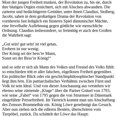
Most der jungen Freiheit trunken, der Revolution zu, bis sie, durch
ihre blutigen Orgien ernüchtert, sich mit Abscheu abwandten. Die
zarteren und bedächtigeren Gemüter, unter ihnen Claudius, Stolberg,
Jacobi, sahen in dem großartigen Drama der Revolution von
vornherein fast lediglich ein finsteres Spiel dämonischer Mächte,
eine frevelhafte Auflehnung gegen göttliche wie menschliche
Ordnung. Claudius insbesondere, so freimütig er auch den Großen
die Wahrheit sagt:
„Gut sein! gut sein! ist viel getan,
Erobern ist nur wenig;
Der König sei der bess’re Mann,
Sonst sei der Bess’re König!“
und so sehr er sich als Mann des Volkes und Freund des Volks fühlt:
so entschieden tritt er aller falschen, zügellosen Freiheit gegenüber.
Ein politischer Blick oder ein geschichtsphilosophischer Standpunkt
liegt ihm fern. Ein patriarchalisches Verhältnis zwischen Fürst und
Volk ist sein Ideal. Und von dieser Anschauung aus verstehen wir
ebenso seine zürnende „Klage“ über die Pariser Gräuel von 1793,
wie seine „Fabel“ von 1795 gegen die von Struensee in Dänemark
eingeführte Pressefreiheit. Im Tierreich kommt man um Abschaffung
des Zensors Brummelbär ein. König Löwe genehmigt das Gesuch.
Aber nun ziehen sich die edleren Bestien, überschrieen vom
Tierpöbel, zurück. Da schüttelt der Löwe das Haupt: