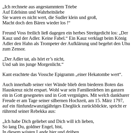
„Ich rechnete aus angestammtem Triebe
Auf Edelsinn und Wahrheitsliebe
Sie waren es nicht wert, die Sudler klein und groß,
Macht doch den Bären wieder los !“
Freund Voss freilich ließ dagegen ein herbes Streitgedicht los: „Der
Kauz und der Adler. Keine Fabel.“ Ein Kauz verklagt beim König
Adler den Hahn als Trompeter der Aufklärung und begehrt den Uhu
zum Zensor.
„Der Adler tat, als hört er’s nicht,
Und sah ins junge Morgenlicht.“
Kant erachtete das Vossche Epigramm „einer Hekatombe wert“.
Auch innerhalb seiner vier Wände blieb dem biederen Boten das
Hauskreuz nicht erspart. Wohl war sein Familienleben im ganzen
ein in Gott gesegnetes und in Gott vergnügtes. Mit welch dankbarer
Freude er am Tage seiner silbernen Hochzeit, am 15. März 1797,
auf ein fünfundzwanzigjähriges Eheglück zurückblickte, spricht er
rührend seiner Rebekka aus:
„Ich habe Dich geliebet und Dich will ich lieben,
So lang Du, goldner Engel, bist,
In diesem wüsten Lande hier und drüben,