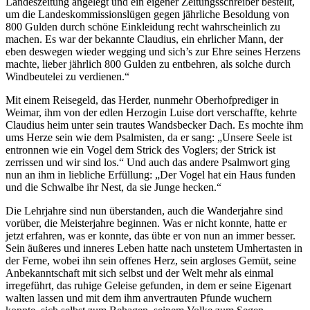
Landeszeitung angelegt und ein eigener Zeitungsschreiber bestellt,
um die Landeskommissionslügen gegen jährliche Besoldung von
800 Gulden durch schöne Einkleidung recht wahrscheinlich zu
machen. Es war der bekannte Claudius, ein ehrlicher Mann, der
eben deswegen wieder wegging und sich’s zur Ehre seines Herzens
machte, lieber jährlich 800 Gulden zu entbehren, als solche durch
Windbeutelei zu verdienen.“
Mit einem Reisegeld, das Herder, nunmehr Oberhofprediger in
Weimar, ihm von der edlen Herzogin Luise dort verschaffte, kehrte
Claudius heim unter sein trautes Wandsbecker Dach. Es mochte ihm
ums Herze sein wie dem Psalmisten, da er sang: „Unsere Seele ist
entronnen wie ein Vogel dem Strick des Voglers; der Strick ist
zerrissen und wir sind los.“ Und auch das andere Psalmwort ging
nun an ihm in liebliche Erfüllung: „Der Vogel hat ein Haus funden
und die Schwalbe ihr Nest, da sie Junge hecken.“
Die Lehrjahre sind nun überstanden, auch die Wanderjahre sind
vorüber, die Meisterjahre beginnen. Was er nicht konnte, hatte er
jetzt erfahren, was er konnte, das übte er von nun an immer besser.
Sein äußeres und inneres Leben hatte nach unstetem Umhertasten in
der Ferne, wobei ihn sein offenes Herz, sein argloses Gemüt, seine
Anbekanntschaft mit sich selbst und der Welt mehr als einmal
irregeführt, das ruhige Geleise gefunden, in dem er seine Eigenart
walten lassen und mit dem ihm anvertrauten Pfunde wuchern