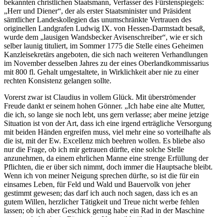
bekannten christlichen Staatsmann, Verfasser des Fürstenspiegels:
„Herr und Diener“, der als erster Staatsminister und Präsident
sämtlicher Landeskollegien das unumschränkte Vertrauen des
originellen Landgrafen Ludwig IX. von Hessen-Darmstadt besaß,
wurde dem „lausigen Wandsbecker Avisenschreiber“, wie er sich
selber launig tituliert, im Sommer 1775 die Stelle eines Geheimen
Kanzleisekretärs angeboten, die sich nach weiteren Verhandlungen
im November desselben Jahres zu der eines Oberlandkommissarius
mit 800 fl. Gehalt umgestaltete, in Wirklichkeit aber nie zu einer
rechten Konsistenz gelangen sollte.
Vorerst zwar ist Claudius in vollem Glück. Mit überströmender
Freude dankt er seinem hohen Gönner. „Ich habe eine alte Mutter,
die ich, so lange sie noch lebt, uns gern verlasse; aber meine jetzige
Situation ist von der Art, dass ich eine irgend erträgliche Versorgung
mit beiden Händen ergreifen muss, viel mehr eine so vorteilhafte als
die ist, mit der Ew. Excellenz mich beehren wollen. Es bliebe also
nur die Frage, ob ich mir getrauen dürfte, eine solche Stelle
anzunehmen, da einem ehrlichen Manne eine strenge Erfüllung der
Pflichten, die er über sich nimmt, doch immer die Hauptsache bleibt.
Wenn ich von meiner Neigung sprechen dürfte, so ist die für ein
einsames Leben, für Feld und Wald und Bauervolk von jeher
gestimmt gewesen; das darf ich auch noch sagen, dass ich es an
gutem Willen, herzlicher Tätigkeit und Treue nicht werbe fehlen
lassen; ob ich aber Geschick genug habe ein Rad in der Maschine