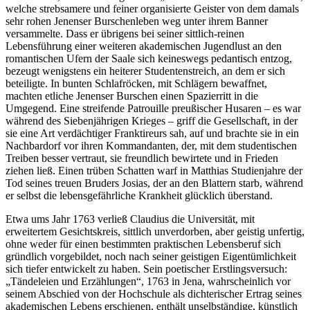
welche strebsamere und feiner organisierte Geister von dem damals
sehr rohen Jenenser Burschenleben weg unter ihrem Banner
versammelte. Dass er übrigens bei seiner sittlich-reinen
Lebensführung einer weiteren akademischen Jugendlust an den
romantischen Ufern der Saale sich keineswegs pedantisch entzog,
bezeugt wenigstens ein heiterer Studentenstreich, an dem er sich
beteiligte. In bunten Schlafröcken, mit Schlägern bewaffnet,
machten etliche Jenenser Burschen einen Spazierritt in die
Umgegend. Eine streifende Patrouille preußischer Husaren – es war
während des Siebenjährigen Krieges – griff die Gesellschaft, in der
sie eine Art verdächtiger Franktireurs sah, auf und brachte sie in ein
Nachbardorf vor ihren Kommandanten, der, mit dem studentischen
Treiben besser vertraut, sie freundlich bewirtete und in Frieden
ziehen ließ. Einen trüben Schatten warf in Matthias Studienjahre der
Tod seines treuen Bruders Josias, der an den Blattern starb, während
er selbst die lebensgefährliche Krankheit glücklich überstand.
Etwa ums Jahr 1763 verließ Claudius die Universität, mit
erweitertem Gesichtskreis, sittlich unverdorben, aber geistig unfertig,
ohne weder für einen bestimmten praktischen Lebensberuf sich
gründlich vorgebildet, noch nach seiner geistigen Eigentümlichkeit
sich tiefer entwickelt zu haben. Sein poetischer Erstlingsversuch:
„Tändeleien und Erzählungen“, 1763 in Jena, wahrscheinlich vor
seinem Abschied von der Hochschule als dichterischer Ertrag seines
akademischen Lebens erschienen, enthält unselbständige, künstlich