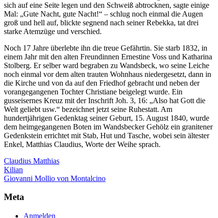
sich auf eine Seite legen und den Schweiß abtrocknen, sagte einige
Mal: „Gute Nacht, gute Nacht!“ – schlug noch einmal die Augen
groß und hell auf, blickte segnend nach seiner Rebekka, tat drei
starke Atemzüge und verschied.
Noch 17 Jahre überlebte ihn die treue Gefährtin. Sie starb 1832, in
einem Jahr mit den alten Freundinnen Ernestine Voss und Katharina
Stolberg. Er selber ward begraben zu Wandsbeck, wo seine Leiche
noch einmal vor dem alten trauten Wohnhaus niedergesetzt, dann in
die Kirche und von da auf den Friedhof gebracht und neben der
vorangegangenen Tochter Christiane beigelegt wurde. Ein
gusseisernes Kreuz mit der Inschrift Joh. 3, 16: „Also hat Gott die
Welt geliebt usw.“ bezeichnet jetzt seine Ruhestatt. Am
hundertjährigen Gedenktag seiner Geburt, 15. August 1840, wurde
dem heimgegangenen Boten im Wandsbecker Gehölz ein granitener
Gedenkstein errichtet mit Stab, Hut und Tasche, wobei sein ältester
Enkel, Matthias Claudius, Worte der Weihe sprach.
Claudius Matthias
Beitragsnavigation
Kilian
Giovanni Mollio von Montalcino
Meta
Anmelden