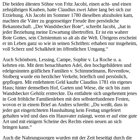
Die beiden ältesten Söhne von Fritz Jacobi, einen acht- und einen
zehnjährigen Knaben, hatte Claudius zwei Jahre lang bei sich zur
Erziehung. Als Jacobi im Sommer 1780 dieselben abzuholen kam,
machten die Väter zu gegenseitiger Freude ihre persönliche
Bekanntschaft. „Der Wandsbecker Bote“, schreibt Jacobi, „hat in
jeder Beziehung meine Erwartung übertroffen. Er ist ein wahrer
Bote Gottes, sein Christentum so alt als die Welt. Übrigens erscheint
er im Leben ganz so wie in seinen Schriften: erhaben nur insgeheim,
voll Scherz und Schalkheit im öffentlichen Umgang.“
Auch Schönborn, Lessing, Campe, Sophie v. La Roche u. a.
kehrten ein. Mit dem benachbarten Adel, den hochgebildeten und
edelgesinnten gräflichen Familien v. Schimmelmann, Reventlow,
Stolberg wurde ein herzlicher Verkehr, brieflich und persönlich,
gepflogen. Mit entlehntem Geld kaufte Claudius 1781 ein eigenes
Haus; hinter demselben Hof, Garten und Wiese, die sich bis zum
Wandsbecker Gehölz erstreckte. Da entfaltete sich ungehemmt jenes
in Gott fröhliche Familienleben mit den selbsterfundenen Festen,
wovon er in einem Brief an Andres schreibt: „Du weißt, dass in
jeder gut eingerichteten Haushaltung kein Festtag ungefeiert
gehalten wird und dass ein Hausvater zulangt, wenn er auf eine gute
Art und mit einigem Scheine des Rechts einen neuen an sich
bringen kann.“
Auch die Nahrungssorgen wurden mit der Zeit beseitigt durch die