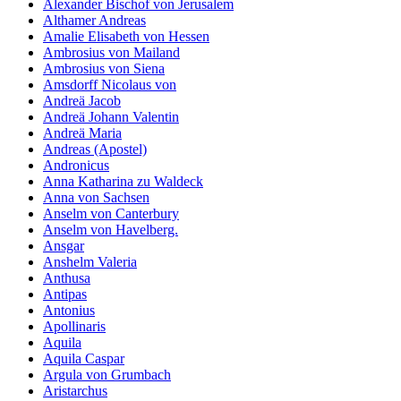
Alexander Bischof von Jerusalem
Althamer Andreas
Amalie Elisabeth von Hessen
Ambrosius von Mailand
Ambrosius von Siena
Amsdorff Nicolaus von
Andreä Jacob
Andreä Johann Valentin
Andreä Maria
Andreas (Apostel)
Andronicus
Anna Katharina zu Waldeck
Anna von Sachsen
Anselm von Canterbury
Anselm von Havelberg.
Ansgar
Anshelm Valeria
Anthusa
Antipas
Antonius
Apollinaris
Aquila
Aquila Caspar
Argula von Grumbach
Aristarchus