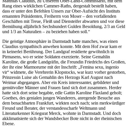
Matthias Claudius, zu Unserem Ober-Land-Commissario, mit dem
Rang eines wirklichen Cammer-Raths, dergestalt bestellt haben,
dass er unter den Befehlen Unsers zur Ober-Aufsicht des Instituts
ernannten Präsidenten, Freiherrn von Moser – den vorfallenden
Geschäften mit Treue, Fleiß und Diensteifer abwarten und vor diese
Bemühung alljährlich Sechshundert Gulden Besoldung, 2/3 an Geld
und 1/3 an Naturalien – zu beziehen haben soll.“
Die geistige Atmosphäre in Darmstadt hatte manches, was einen
Claudius sympathisch anwehen konnte. Mit dem Hof zwar kam er
in keinerlei Berührung. Der Landgraf residierte gewöhnlich in
Pirmasens, wo er seine Soldaten exerzierte. Seine Gemahlin
Karoline, die große Landgräfin, die Freundin Friedrichs des Großen,
der ihr eine Marmorurne mit der Inschrift: „Femina sexu, ingenio
vir“ widmete, die Verehrerin Klopstocks, war kurz vorher gestorben,
Prinzessin Luise als Gemahlin des Herzogs Karl August nach
Weimar abgegangen. Aber ein Kreis interessanter, gebildeter und
gemütvoller Männer und Frauen fand sich dort zusammen. Herder
hatte sich dort seine begabte, edle Gattin Karoline Flaxland geholt;
Goethes, des genialen jungen Wanderers, anregende Besuche aus
dem benachbarten Frankfurt, wirkten noch nach; sein merkwürdiger
Freund und Berater, der verstandesscharfe Weltmann und
Literaturkenner Kriegsrat Merck, wohnte in Darmstadt. Und doch
akklimatisierte sich der Wandsbecker Bote nicht in der rheinischen
Ebene.