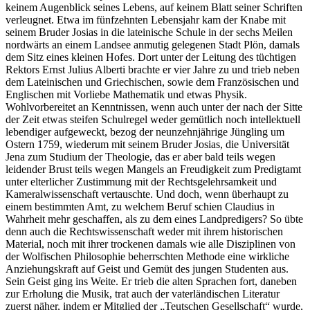
keinem Augenblick seines Lebens, auf keinem Blatt seiner Schriften
verleugnet. Etwa im fünfzehnten Lebensjahr kam der Knabe mit
seinem Bruder Josias in die lateinische Schule in der sechs Meilen
nordwärts an einem Landsee anmutig gelegenen Stadt Plön, damals
dem Sitz eines kleinen Hofes. Dort unter der Leitung des tüchtigen
Rektors Ernst Julius Alberti brachte er vier Jahre zu und trieb neben
dem Lateinischen und Griechischen, sowie dem Französischen und
Englischen mit Vorliebe Mathematik und etwas Physik.
Wohlvorbereitet an Kenntnissen, wenn auch unter der nach der Sitte
der Zeit etwas steifen Schulregel weder gemütlich noch intellektuell
lebendiger aufgeweckt, bezog der neunzehnjährige Jüngling um
Ostern 1759, wiederum mit seinem Bruder Josias, die Universität
Jena zum Studium der Theologie, das er aber bald teils wegen
leidender Brust teils wegen Mangels an Freudigkeit zum Predigtamt
unter elterlicher Zustimmung mit der Rechtsgelehrsamkeit und
Kameralwissenschaft vertauschte. Und doch, wenn überhaupt zu
einem bestimmten Amt, zu welchem Beruf schien Claudius in
Wahrheit mehr geschaffen, als zu dem eines Landpredigers? So übte
denn auch die Rechtswissenschaft weder mit ihrem historischen
Material, noch mit ihrer trockenen damals wie alle Disziplinen von
der Wolfischen Philosophie beherrschten Methode eine wirkliche
Anziehungskraft auf Geist und Gemüt des jungen Studenten aus.
Sein Geist ging ins Weite. Er trieb die alten Sprachen fort, daneben
zur Erholung die Musik, trat auch der vaterländischen Literatur
zuerst näher, indem er Mitglied der „Teutschen Gesellschaft“ wurde,