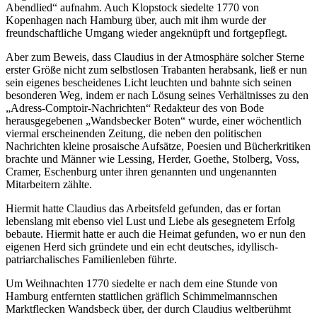
Abendlied“ aufnahm. Auch Klopstock siedelte 1770 von
Kopenhagen nach Hamburg über, auch mit ihm wurde der
freundschaftliche Umgang wieder angeknüpft und fortgepflegt.
Aber zum Beweis, dass Claudius in der Atmosphäre solcher Sterne
erster Größe nicht zum selbstlosen Trabanten herabsank, ließ er nun
sein eigenes bescheidenes Licht leuchten und bahnte sich seinen
besonderen Weg, indem er nach Lösung seines Verhältnisses zu den
„Adress-Comptoir-Nachrichten“ Redakteur des von Bode
herausgegebenen „Wandsbecker Boten“ wurde, einer wöchentlich
viermal erscheinenden Zeitung, die neben den politischen
Nachrichten kleine prosaische Aufsätze, Poesien und Bücherkritiken
brachte und Männer wie Lessing, Herder, Goethe, Stolberg, Voss,
Cramer, Eschenburg unter ihren genannten und ungenannten
Mitarbeitern zählte.
Hiermit hatte Claudius das Arbeitsfeld gefunden, das er fortan
lebenslang mit ebenso viel Lust und Liebe als gesegnetem Erfolg
bebaute. Hiermit hatte er auch die Heimat gefunden, wo er nun den
eigenen Herd sich gründete und ein echt deutsches, idyllisch-
patriarchalisches Familienleben führte.
Um Weihnachten 1770 siedelte er nach dem eine Stunde von
Hamburg entfernten stattlichen gräflich Schimmelmannschen
Marktflecken Wandsbeck über, der durch Claudius weltberühmt