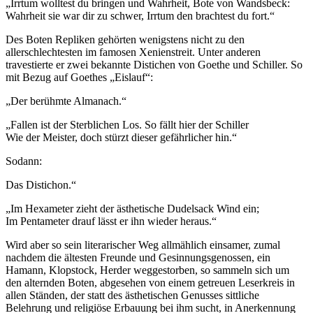
„Irrtum wolltest du bringen und Wahrheit, Bote von Wandsbeck:
Wahrheit sie war dir zu schwer, Irrtum den brachtest du fort.“
Des Boten Repliken gehörten wenigstens nicht zu den
allerschlechtesten im famosen Xenienstreit. Unter anderen
travestierte er zwei bekannte Distichen von Goethe und Schiller. So
mit Bezug auf Goethes „Eislauf“:
„Der berühmte Almanach.“
„Fallen ist der Sterblichen Los. So fällt hier der Schiller
Wie der Meister, doch stürzt dieser gefährlicher hin.“
Sodann:
Das Distichon.“
„Im Hexameter zieht der ästhetische Dudelsack Wind ein;
Im Pentameter drauf lässt er ihn wieder heraus.“
Wird aber so sein literarischer Weg allmählich einsamer, zumal
nachdem die ältesten Freunde und Gesinnungsgenossen, ein
Hamann, Klopstock, Herder weggestorben, so sammeln sich um
den alternden Boten, abgesehen von einem getreuen Leserkreis in
allen Ständen, der statt des ästhetischen Genusses sittliche
Belehrung und religiöse Erbauung bei ihm sucht, in Anerkennung