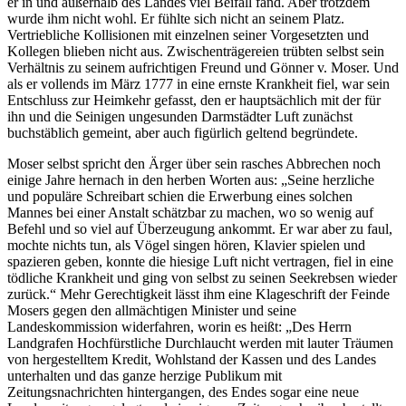
er in und außerhalb des Landes viel Beifall fand. Aber trotzdem
wurde ihm nicht wohl. Er fühlte sich nicht an seinem Platz.
Vertriebliche Kollisionen mit einzelnen seiner Vorgesetzten und
Kollegen blieben nicht aus. Zwischenträgereien trübten selbst sein
Verhältnis zu seinem aufrichtigen Freund und Gönner v. Moser. Und
als er vollends im März 1777 in eine ernste Krankheit fiel, war sein
Entschluss zur Heimkehr gefasst, den er hauptsächlich mit der für
ihn und die Seinigen ungesunden Darmstädter Luft zunächst
buchstäblich gemeint, aber auch figürlich geltend begründete.
Moser selbst spricht den Ärger über sein rasches Abbrechen noch
einige Jahre hernach in den herben Worten aus: „Seine herzliche
und populäre Schreibart schien die Erwerbung eines solchen
Mannes bei einer Anstalt schätzbar zu machen, wo so wenig auf
Befehl und so viel auf Überzeugung ankommt. Er war aber zu faul,
mochte nichts tun, als Vögel singen hören, Klavier spielen und
spazieren geben, konnte die hiesige Luft nicht vertragen, fiel in eine
tödliche Krankheit und ging von selbst zu seinen Seekrebsen wieder
zurück.“ Mehr Gerechtigkeit lässt ihm eine Klageschrift der Feinde
Mosers gegen den allmächtigen Minister und seine
Landeskommission widerfahren, worin es heißt: „Des Herrn
Landgrafen Hochfürstliche Durchlaucht werden mit lauter Träumen
von hergestelltem Kredit, Wohlstand der Kassen und des Landes
unterhalten und das ganze herzige Publikum mit
Zeitungsnachrichten hintergangen, des Endes sogar eine neue