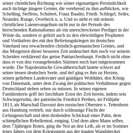
seiner christlichen Richtung wie seiner eigenartigen Persönlichkeit
auch tüchtige jüngere Geister, die verehrend zu ihm aufblicken, wie
Schelling, Steffens, Schubert, Franz Baader, Friedr. Schlegel, Seiler,
Neander, Runge, Overbeck u. a. Und so steht er mit seinem
christlichen Laienevangelium nicht nur in der Periode des
herrschenden Rationalismus als ein unerschrockener Prediger in der
Wüste da, sondern er gehört auch zu den ehrwürdigen Propheten
und Vorläufern des mit den Befreiungskriegen im deutschen
Vaterland neu erwachenden christlich-germanischen Geistes, und
das Morgenrot dieser besseren Zeit umleuchtet ihm noch vor seinem
Scheiden verklärend das greise Patriarchenhaupt. Freilich nicht ohne
dass er von den vorangebenden Stürmen noch hart mitgenommen
wurde. Die Napoleonische Gewaltherrschaft lastete schwer auf
seiner treuen deutschen Seele, und tief ging es ihm zu Herzen,
seinen geliebten Landesvater und gnädigen Wohltäter, den König
von Dänemark, unter dem Zwang der politischen Verhältnisse gegen
Deutschland stehen sehen zu müssen. In seinen eigenen
Familienkreis griff der furchtbare Ernst der Zeit herein, indem sein
Schwiegersohn, der patriotische Friedrich Perthes, im Frühjahr
1813, als Marschall Davoust den russischen Obersten v. Tettenborn
aus Hamburg vertrieb, nur durch schleunige Flucht der
Gefangenschaft und dem drohenden Schicksal eines Palm, dem
schimpflichen Rebellentod, entging. Und dem alten Mann selber,
dem 73jährigen Boten, ging die Not an den Leib, als er im Sommer
jenes Jahres vor dem Kriegssturm aus der trauten Wandsbecker