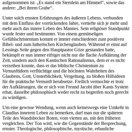
aufgenommen ist: „Es stand ein Sternlein am Himmel“, sowie das
andere: „Bei ihrem Grabe“.
Unter solch ernsten Erfahrungen des äußeren Lebens, verbunden
mit dem Einfluss der vorrückenden Jahre, vertiefte sich je mehr und
mehr auch das innere Leben des Mannes. Sein religiöser Standpunkt
wurde fester und bestimmter. Von einem gemütseligen
Gefühlschristentum kommt er immer entschiedener zum positiven
Bibel- und zum lutherischen Kirchenglauben. Während er einst auf
Lessings Seite gegen den Hauptpastor Göze gestanden hatte,
bekämpft er nun immer eifriger nicht nur die flache Aufklärung der
Zeit, sondern auch den Kantischen Rationalismus, dem er es nicht
verzeihen konnte, dass er das biblische Christentum zu
Vernunftideen verflüchtige und die höchsten Wahrheiten des
Glaubens, Gott, Unsterblichkeit, Vergeltung, zu bloßen Hilfsideen
für die praktische Vernunft herabsetze. Freilich vermochte er trotz
der Aufklärungen, die er sich von Freund Jacobi über Kants System
erbat, dasselbe philosophisch weder recht zu begreifen noch gerecht
zu würdigen.
Um eine gewisse Wendung, wenn auch keineswegs eine Umkehr in
Claudius innerem Leben zu bemerken, darf man nur die späteren
Teile des Wandsbecker Boten, vom vierten an, mit den früheren
vergleichen. Der Ton wird, wie die Gegenstände der Besprechung,
ernster. Theologische, philosophische, mystische, erbauliche