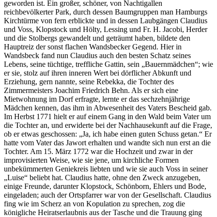
geworden ist. Ein großer, schöner, von Nachtigallen
reichbevölkerter Park, durch dessen Baumgruppen man Hamburgs
Kirchtürme von fern erblickte und in dessen Laubgängen Claudius
und Voss, Klopstock und Hölty, Lessing und Fr. H. Jacobi, Herder
und die Stolbergs gewandelt und geträumt haben, bildete den
Hauptreiz der sonst flachen Wandsbecker Gegend. Hier in
Wandsbeck fand nun Claudius auch den besten Schatz seines
Lebens, seine tüchtige, treffliche Gattin, sein „Bauernmädchen“; wie
er sie, stolz auf ihren inneren Wert bei dörflicher Abkunft und
Erziehung, gern nannte, seine Rebekka, die Tochter des
Zimmermeisters Joachim Friedrich Behn. Als er sich eine
Mietwohnung im Dorf erfragte, lernte er das sechzehnjährige
Mädchen kennen, das ihm in Abwesenheit des Vaters Bescheid gab.
Im Herbst 1771 hielt er auf einem Gang in den Wald beim Vater um
die Tochter an, und erwiderte bei der Nachhausekunft auf die Frage,
ob er etwas geschossen: „Ja, ich habe einen guten Schuss getan.“ Er
hatte vom Vater das Jawort erhalten und wandte sich nun erst an die
Tochter. Am 15. März 1772 war die Hochzeit und zwar in der
improvisierten Weise, wie sie jene, um kirchliche Formen
unbekümmerten Geniekreis liebten und wie sie auch Voss in seiner
„Luise“ beliebt hat. Claudius hatte, ohne den Zweck anzugeben,
einige Freunde, darunter Klopstock, Schönborn, Ehlers und Bode,
eingeladen; auch der Ortspfarrer war von der Gesellschaft. Claudius
fing wie im Scherz an von Kopulation zu sprechen, zog die
königliche Heiratserlaubnis aus der Tasche und die Trauung ging