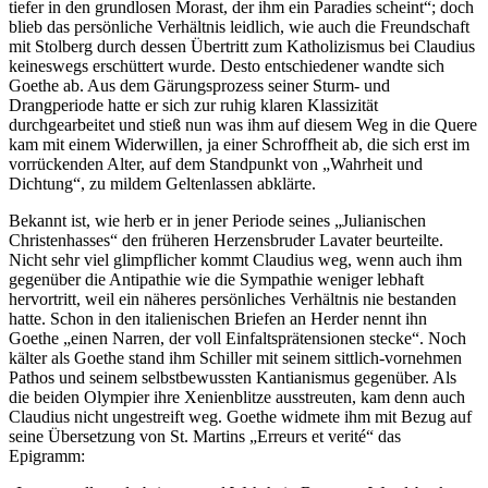
tiefer in den grundlosen Morast, der ihm ein Paradies scheint“; doch
blieb das persönliche Verhältnis leidlich, wie auch die Freundschaft
mit Stolberg durch dessen Übertritt zum Katholizismus bei Claudius
keineswegs erschüttert wurde. Desto entschiedener wandte sich
Goethe ab. Aus dem Gärungsprozess seiner Sturm- und
Drangperiode hatte er sich zur ruhig klaren Klassizität
durchgearbeitet und stieß nun was ihm auf diesem Weg in die Quere
kam mit einem Widerwillen, ja einer Schroffheit ab, die sich erst im
vorrückenden Alter, auf dem Standpunkt von „Wahrheit und
Dichtung“, zu mildem Geltenlassen abklärte.
Bekannt ist, wie herb er in jener Periode seines „Julianischen
Christenhasses“ den früheren Herzensbruder Lavater beurteilte.
Nicht sehr viel glimpflicher kommt Claudius weg, wenn auch ihm
gegenüber die Antipathie wie die Sympathie weniger lebhaft
hervortritt, weil ein näheres persönliches Verhältnis nie bestanden
hatte. Schon in den italienischen Briefen an Herder nennt ihn
Goethe „einen Narren, der voll Einfaltsprätensionen stecke“. Noch
kälter als Goethe stand ihm Schiller mit seinem sittlich-vornehmen
Pathos und seinem selbstbewussten Kantianismus gegenüber. Als
die beiden Olympier ihre Xenienblitze ausstreuten, kam denn auch
Claudius nicht ungestreift weg. Goethe widmete ihm mit Bezug auf
seine Übersetzung von St. Martins „Erreurs et verité“ das
Epigramm: