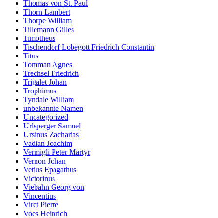
Thomas von St. Paul
Thorn Lambert
Thorpe William
Tillemann Gilles
Timotheus
Tischendorf Lobegott Friedrich Constantin
Titus
Tomman Agnes
Trechsel Friedrich
Trigalet Johan
Trophimus
Tyndale William
unbekannte Namen
Uncategorized
Urlsperger Samuel
Ursinus Zacharias
Vadian Joachim
Vermigli Peter Martyr
Vernon Johan
Vetius Epagathus
Victorinus
Viebahn Georg von
Vincentius
Viret Pierre
Voes Heinrich