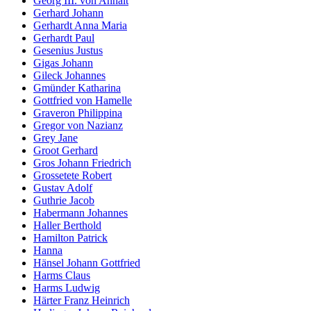
Georg III. von Anhalt
Gerhard Johann
Gerhardt Anna Maria
Gerhardt Paul
Gesenius Justus
Gigas Johann
Gileck Johannes
Gmünder Katharina
Gottfried von Hamelle
Graveron Philippina
Gregor von Nazianz
Grey Jane
Groot Gerhard
Gros Johann Friedrich
Grossetete Robert
Gustav Adolf
Guthrie Jacob
Habermann Johannes
Haller Berthold
Hamilton Patrick
Hanna
Hänsel Johann Gottfried
Harms Claus
Harms Ludwig
Härter Franz Heinrich