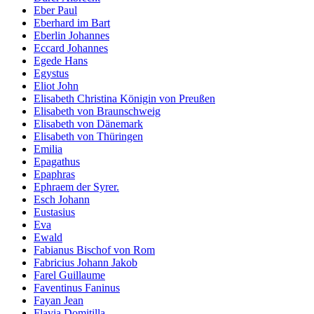
Eber Paul
Eberhard im Bart
Eberlin Johannes
Eccard Johannes
Egede Hans
Egystus
Eliot John
Elisabeth Christina Königin von Preußen
Elisabeth von Braunschweig
Elisabeth von Dänemark
Elisabeth von Thüringen
Emilia
Epagathus
Epaphras
Ephraem der Syrer.
Esch Johann
Eustasius
Eva
Ewald
Fabianus Bischof von Rom
Fabricius Johann Jakob
Farel Guillaume
Faventinus Faninus
Fayan Jean
Flavia Domitilla