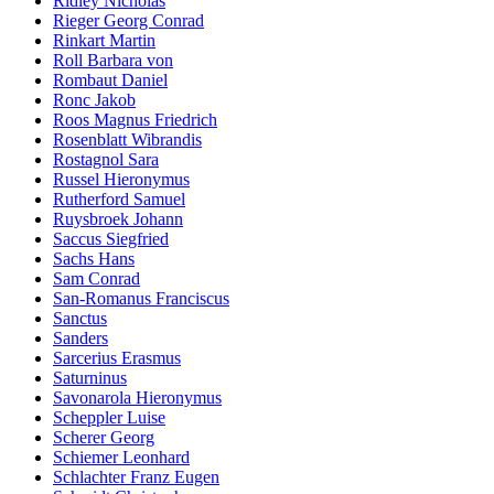
Ridley Nicholas
Rieger Georg Conrad
Rinkart Martin
Roll Barbara von
Rombaut Daniel
Ronc Jakob
Roos Magnus Friedrich
Rosenblatt Wibrandis
Rostagnol Sara
Russel Hieronymus
Rutherford Samuel
Ruysbroek Johann
Saccus Siegfried
Sachs Hans
Sam Conrad
San-Romanus Franciscus
Sanctus
Sanders
Sarcerius Erasmus
Saturninus
Savonarola Hieronymus
Scheppler Luise
Scherer Georg
Schiemer Leonhard
Schlachter Franz Eugen