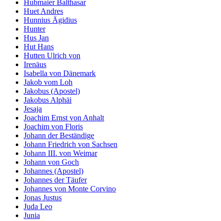
Hubmaier Balthasar
Huet Andres
Hunnius Ägidius
Hunter
Hus Jan
Hut Hans
Hutten Ulrich von
Irenäus
Isabella von Dänemark
Jakob vom Loh
Jakobus (Apostel)
Jakobus Alphäi
Jesaja
Joachim Ernst von Anhalt
Joachim von Floris
Johann der Beständige
Johann Friedrich von Sachsen
Johann III. von Weimar
Johann von Goch
Johannes (Apostel)
Johannes der Täufer
Johannes von Monte Corvino
Jonas Justus
Juda Leo
Junia