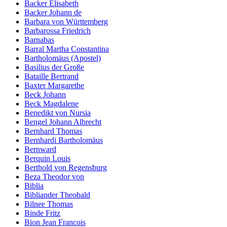
Backer Elisabeth
Backer Johann de
Barbara von Württemberg
Barbarossa Friedrich
Barnabas
Barral Martha Constantina
Bartholomäus (Apostel)
Basilius der Große
Bataille Bertrand
Baxter Margarethe
Beck Johann
Beck Magdalene
Benedikt von Nursia
Bengel Johann Albrecht
Bernhard Thomas
Bernhardi Bartholomäus
Bernward
Berquin Louis
Berthold von Regensburg
Beza Theodor von
Biblia
Bibliander Theobald
Bilnee Thomas
Binde Fritz
Bion Jean Francois