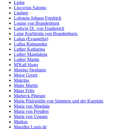
Lioba
Liscovius Salomo
Liudger
Lobstein Johann Friedrich
Louise von Brandenburg
Ludwig IX. von Frankreich
Luise Kurfürstin von Brandenburg.
Lukas (Evangelist)
Lullus Raimundus
Luther Katharina
Luther Magdalena
Luther Martin
M'Kail Hugo
Magino Stephano
Major Georg
Makrina
Maler Martin
Manz Felix
Marbeck Pilgram
Maria Pfalzgräfin von Simmern und der Kurpfalz
Maria von Magdala
Maria von Preußen
Maria von Ungarn
Markus
Marolles Louis de