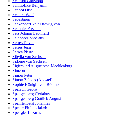
Schmidt Christoph
Schmolcke Benjamin
Schopf Otto
Schuch Wolf
Sebastinus
Seckendorf Veit Ludwig von
Seehofer Arsatius
Seiz Johann Leonhard
Selneccer Nicolaus
Serres David
Serres Jean
Serres Pierre
Sibylla von Sachsen
Sidonie von Sachsen
Sigismund August von Mecklenburg
Simeon
Simon Peter
Simon Zelotes (Apostel)
Sophie Königin von Böhmen
Spalatin Georg
Spangenberg Cyriakus
Spangenberg Gottlieb August
Spangenberg Johannes
Spener Philipp Jakob
Spengler Lazarus