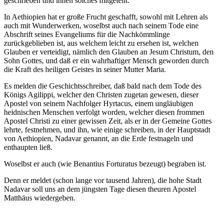
geschrieben und ihnen solches mitgeteilt.
In Aethiopien hat er große Frucht geschafft, sowohl mit Lehren als
auch mit Wunderwerken, woselbst auch nach seinem Tode eine
Abschrift seines Evangeliums für die Nachkömmlinge
zurückgeblieben ist, aus welchem leicht zu ersehen ist, welchen
Glauben er verteidigt, nämlich den Glauben an Jesum Christum, den
Sohn Gottes, und daß er ein wahrhaftiger Mensch geworden durch
die Kraft des heiligen Geistes in seiner Mutter Maria.
Es melden die Geschichtsschreiber, daß bald nach dem Tode des
Königs Agilippi, welcher den Christen zugetan gewesen, dieser
Apostel von seinem Nachfolger Hyrtacus, einem ungläubigen
heidnischen Menschen verfolgt worden, welcher diesen frommen
Apostel Christi zu einer gewissen Zeit, als er in der Gemeine Gottes
lehrte, festnehmen, und ihn, wie einige schreiben, in der Hauptstadt
von Aethiopien, Nadavar genannt, an die Erde festnageln und
enthaupten ließ.
Woselbst er auch (wie Benantius Forturatus bezeugt) begraben ist.
Denn er meldet (schon lange vor tausend Jahren), die hohe Stadt
Nadavar soll uns an dem jüngsten Tage diesen theuren Apostel
Matthäus wiedergeben.