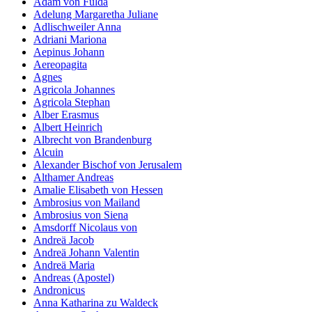
Adam von Fulda
Adelung Margaretha Juliane
Adlischweiler Anna
Adriani Mariona
Aepinus Johann
Aereopagita
Agnes
Agricola Johannes
Agricola Stephan
Alber Erasmus
Albert Heinrich
Albrecht von Brandenburg
Alcuin
Alexander Bischof von Jerusalem
Althamer Andreas
Amalie Elisabeth von Hessen
Ambrosius von Mailand
Ambrosius von Siena
Amsdorff Nicolaus von
Andreä Jacob
Andreä Johann Valentin
Andreä Maria
Andreas (Apostel)
Andronicus
Anna Katharina zu Waldeck