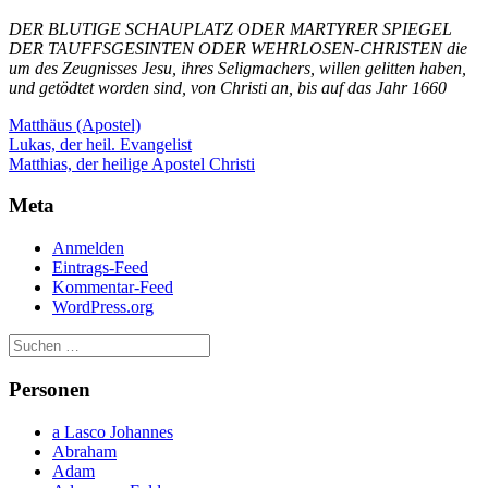
DER BLUTIGE SCHAUPLATZ ODER MARTYRER SPIEGEL
DER TAUFFSGESINTEN ODER WEHRLOSEN-CHRISTEN die
um des Zeugnisses Jesu, ihres Seligmachers, willen gelitten haben,
und getödtet worden sind, von Christi an, bis auf das Jahr 1660
Matthäus (Apostel)
Beitragsnavigation
Lukas, der heil. Evangelist
Matthias, der heilige Apostel Christi
Meta
Anmelden
Eintrags-Feed
Kommentar-Feed
WordPress.org
Personen
a Lasco Johannes
Abraham
Adam