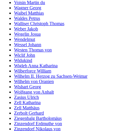
Voisin Martin du
Wagner Georg
Waibel Matthias
Waldes Petrus
Walliser Christoph Thomas
Weber Jakob
Wegelin Josua
Wendelmut
Wessel Johann
Westen Thomas von
Wiclif John
Widukind
Wigleb Anna Katharina
Wilberforce William
Wilhelm II. Herzog zu Sachsen-Weimar
Wilhelm von Oranien
Wishart Georg
Wolfgang von Anhalt
Zasius Ulrich
Zell Katharina
Zell Matthäus
Zerbolt Gerhard
Ziegenbalg Bartholomäus
Zinzendorf Erdmuthe von
Zinzendorf Nikolaus von