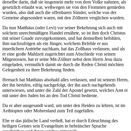
derselbe darin, daß sie insgemein mehr von dem Volke nahmen, als
gesetzlich erlaubt war, weßwegen sie von den Frommen gemieden
wurden, also daß auch die offenbaren Sünder, welche von der
Gemeine abgesondert waren, mit den Zöllnern verglichen wurden.
Da nun Matthäus (oder Levi) vor seiner Bekehrung sich auch mit
solchem unrechtmäßigen Handel ernährte, so ist ihm doch Christus
mit seiner Gnade zuvorgekommen, und hat demselben befohlen,
ihm nachzufolgen als ein Jünger, welchem Befehle er aus
innerlichem Antriebe nachkam, hat das Zollhaus verlassen, und als
er eine große Mahlzeit zugerichtet zum Abschiede von seinen
Mitgenossen, hat er seine Mit-Zöllner nebst dem Herrn Jesu dazu
eingeladen, vermutlich damit sie durch die Reden Christi möchten
Gelegenheit zu ihrer Bekehrung finden.
Hernach hat Matthäus alsobald alles verlassen, und ist seinem Herrn,
der ihn berufen, eifrig nachgefolgt, der ihn auch nachgehends
unterwiesen, und unter die Zahl der Apostel gesetzt, welches Amt er
mit unter den Juden bis an den Tod Christi bediente.
Da er aber ausgesandt ward, um unter den Heiden zu lehren, ist im
Aethiopien oder Mohrenland zum Teil zugefallen.
Ehe er das jüdische Land verließ, hat er durch Erleuchtung des
heiligen Geistes sein Evangelium in hebräischer Sprache