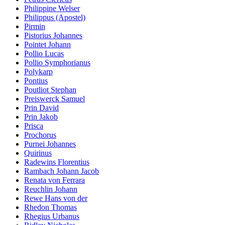
Philippine Welser
Philippus (Apostel)
Pirmin
Pistorius Johannes
Pointet Johann
Pollio Lucas
Pollio Symphorianus
Polykarp
Pontius
Poutliot Stephan
Preiswerck Samuel
Prin David
Prin Jakob
Prisca
Prochorus
Purnei Johannes
Quirinus
Radewins Florentius
Rambach Johann Jacob
Renata von Ferrara
Reuchlin Johann
Rewe Hans von der
Rhedon Thomas
Rhegius Urbanus