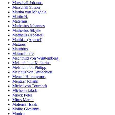
Marschall Johanna
Marschall Simon
Martha von Magdala
Martin N.
Maternus
Mathesius Johannes
Mathesius Sibylle
Matthäus (Apostel)
Matthias (Apostel)
Maturus
Mauritius
Mauru Pierre
Mechthild von Württemberg
Melanchthon Katharina
Melanchthon Philipp
Meletius von Antiochien
Mencel Hieronymus
Mentzer Johann
Michel von Tourneck
Michelin Jakob
Miock Peter
Mirus Martin
Molenaar Isaak
Mollio Giovanni
Monica