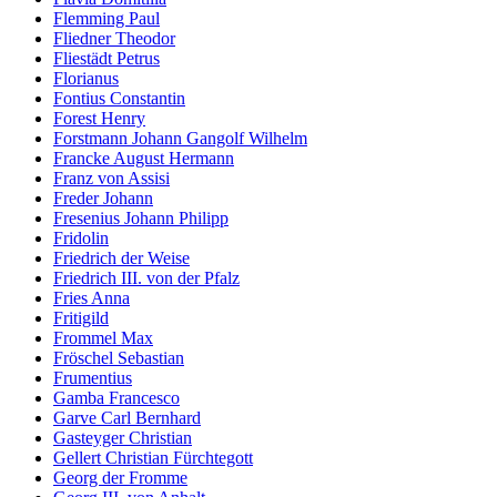
Flemming Paul
Fliedner Theodor
Fliestädt Petrus
Florianus
Fontius Constantin
Forest Henry
Forstmann Johann Gangolf Wilhelm
Francke August Hermann
Franz von Assisi
Freder Johann
Fresenius Johann Philipp
Fridolin
Friedrich der Weise
Friedrich III. von der Pfalz
Fries Anna
Fritigild
Frommel Max
Fröschel Sebastian
Frumentius
Gamba Francesco
Garve Carl Bernhard
Gasteyger Christian
Gellert Christian Fürchtegott
Georg der Fromme