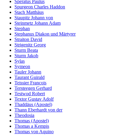
Speratus Paulus
Spurgeon Charles Haddon
Stach Matthäus
Staupitz Johann von
Steinmetz Johann Adam
Stephan
Stephanus Diakon und Märtyrer
Straiton David
Strigenitz Georg
Sturm Beata
Sturm Jakob
Sylas
Symeon
Tauler Johann
Taurant Guirald
Teissier François
Tersteegen Gerhard
Testwod Robert
Textor Gustav Adolf
Thaddäus (Apostel)
Thann Eberhardt von der
Theodosia
Thomas (Apostel)
Thomas a Kempis
Thomas von Aquino