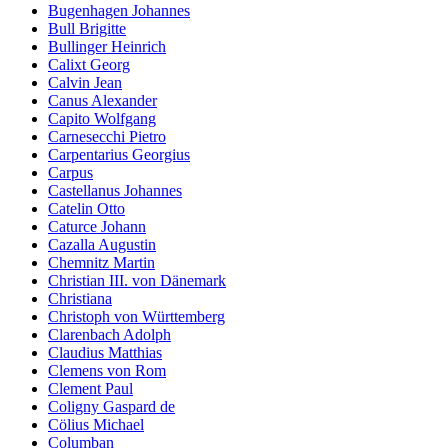
Bugenhagen Johannes
Bull Brigitte
Bullinger Heinrich
Calixt Georg
Calvin Jean
Canus Alexander
Capito Wolfgang
Carnesecchi Pietro
Carpentarius Georgius
Carpus
Castellanus Johannes
Catelin Otto
Caturce Johann
Cazalla Augustin
Chemnitz Martin
Christian III. von Dänemark
Christiana
Christoph von Württemberg
Clarenbach Adolph
Claudius Matthias
Clemens von Rom
Clement Paul
Coligny Gaspard de
Cölius Michael
Columban