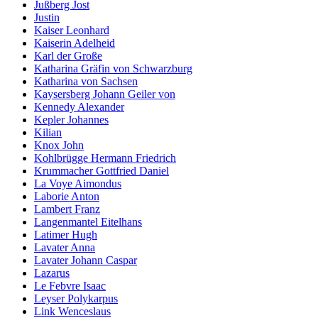
Jußberg Jost
Justin
Kaiser Leonhard
Kaiserin Adelheid
Karl der Große
Katharina Gräfin von Schwarzburg
Katharina von Sachsen
Kaysersberg Johann Geiler von
Kennedy Alexander
Kepler Johannes
Kilian
Knox John
Kohlbrügge Hermann Friedrich
Krummacher Gottfried Daniel
La Voye Aimondus
Laborie Anton
Lambert Franz
Langenmantel Eitelhans
Latimer Hugh
Lavater Anna
Lavater Johann Caspar
Lazarus
Le Febvre Isaac
Leyser Polykarpus
Link Wenceslaus