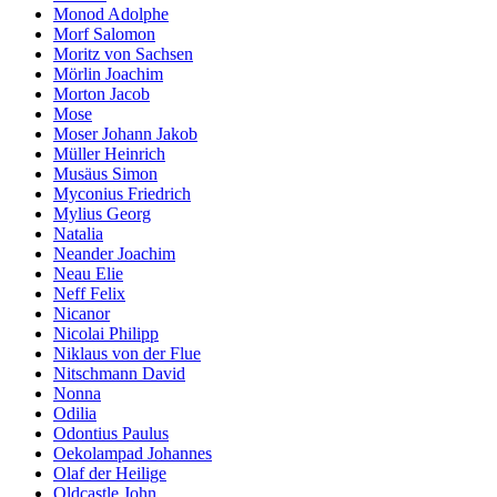
Monod Adolphe
Morf Salomon
Moritz von Sachsen
Mörlin Joachim
Morton Jacob
Mose
Moser Johann Jakob
Müller Heinrich
Musäus Simon
Myconius Friedrich
Mylius Georg
Natalia
Neander Joachim
Neau Elie
Neff Felix
Nicanor
Nicolai Philipp
Niklaus von der Flue
Nitschmann David
Nonna
Odilia
Odontius Paulus
Oekolampad Johannes
Olaf der Heilige
Oldcastle John