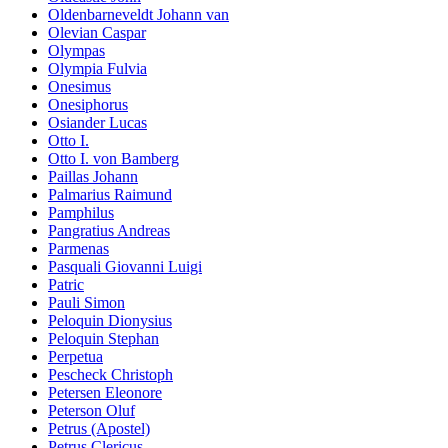
Oldenbarneveldt Johann van
Olevian Caspar
Olympas
Olympia Fulvia
Onesimus
Onesiphorus
Osiander Lucas
Otto I.
Otto I. von Bamberg
Paillas Johann
Palmarius Raimund
Pamphilus
Pangratius Andreas
Parmenas
Pasquali Giovanni Luigi
Patric
Pauli Simon
Peloquin Dionysius
Peloquin Stephan
Perpetua
Pescheck Christoph
Petersen Eleonore
Peterson Oluf
Petrus (Apostel)
Petrus Clericus