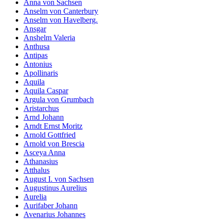
Anna von Sachsen
Anselm von Canterbury
Anselm von Havelberg.
Ansgar
Anshelm Valeria
Anthusa
Antipas
Antonius
Apollinaris
Aquila
Aquila Caspar
Argula von Grumbach
Aristarchus
Arnd Johann
Arndt Ernst Moritz
Arnold Gottfried
Arnold von Brescia
Asceya Anna
Athanasius
Atthalus
August I. von Sachsen
Augustinus Aurelius
Aurelia
Aurifaber Johann
Avenarius Johannes