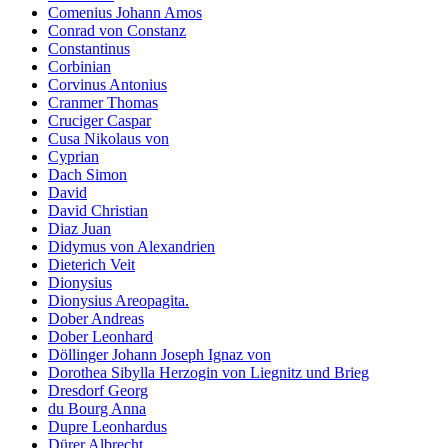
Comenius Johann Amos
Conrad von Constanz
Constantinus
Corbinian
Corvinus Antonius
Cranmer Thomas
Cruciger Caspar
Cusa Nikolaus von
Cyprian
Dach Simon
David
David Christian
Diaz Juan
Didymus von Alexandrien
Dieterich Veit
Dionysius
Dionysius Areopagita.
Dober Andreas
Dober Leonhard
Döllinger Johann Joseph Ignaz von
Dorothea Sibylla Herzogin von Liegnitz und Brieg
Dresdorf Georg
du Bourg Anna
Dupre Leonhardus
Dürer Albrecht