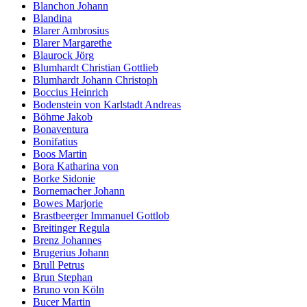
Blanchon Johann
Blandina
Blarer Ambrosius
Blarer Margarethe
Blaurock Jörg
Blumhardt Christian Gottlieb
Blumhardt Johann Christoph
Boccius Heinrich
Bodenstein von Karlstadt Andreas
Böhme Jakob
Bonaventura
Bonifatius
Boos Martin
Bora Katharina von
Borke Sidonie
Bornemacher Johann
Bowes Marjorie
Brastbeerger Immanuel Gottlob
Breitinger Regula
Brenz Johannes
Brugerius Johann
Brull Petrus
Brun Stephan
Bruno von Köln
Bucer Martin