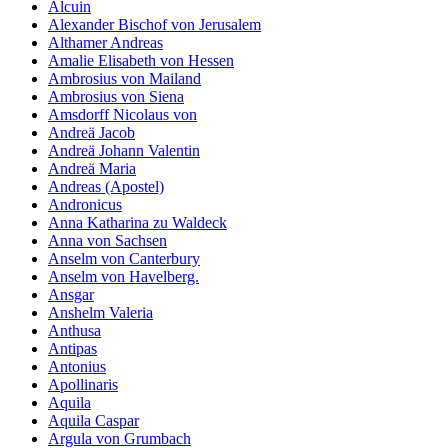
Alcuin
Alexander Bischof von Jerusalem
Althamer Andreas
Amalie Elisabeth von Hessen
Ambrosius von Mailand
Ambrosius von Siena
Amsdorff Nicolaus von
Andreä Jacob
Andreä Johann Valentin
Andreä Maria
Andreas (Apostel)
Andronicus
Anna Katharina zu Waldeck
Anna von Sachsen
Anselm von Canterbury
Anselm von Havelberg.
Ansgar
Anshelm Valeria
Anthusa
Antipas
Antonius
Apollinaris
Aquila
Aquila Caspar
Argula von Grumbach