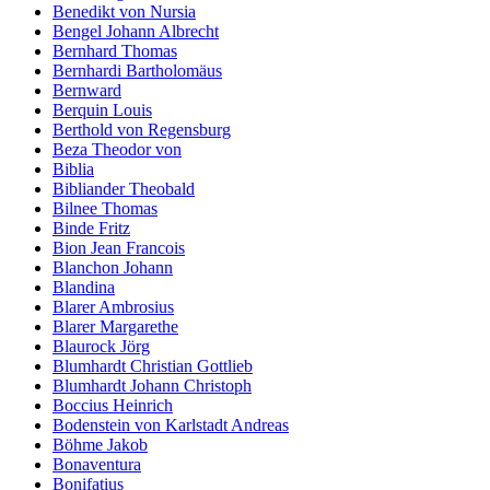
Benedikt von Nursia
Bengel Johann Albrecht
Bernhard Thomas
Bernhardi Bartholomäus
Bernward
Berquin Louis
Berthold von Regensburg
Beza Theodor von
Biblia
Bibliander Theobald
Bilnee Thomas
Binde Fritz
Bion Jean Francois
Blanchon Johann
Blandina
Blarer Ambrosius
Blarer Margarethe
Blaurock Jörg
Blumhardt Christian Gottlieb
Blumhardt Johann Christoph
Boccius Heinrich
Bodenstein von Karlstadt Andreas
Böhme Jakob
Bonaventura
Bonifatius