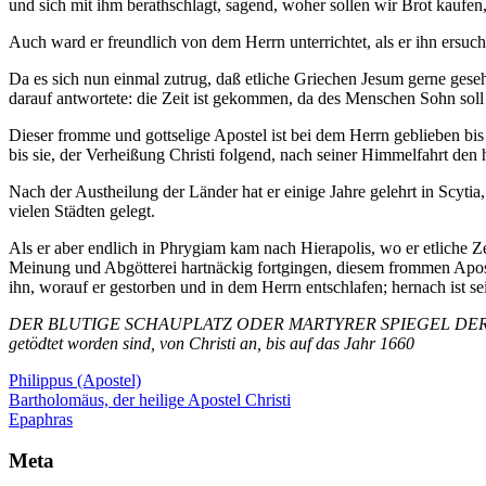
und sich mit ihm berathschlagt, sagend, woher sollen wir Brot kaufe
Auch ward er freundlich von dem Herrn unterrichtet, als er ihn ersuch
Da es sich nun einmal zutrug, daß etliche Griechen Jesum gerne geseh
darauf antwortete: die Zeit ist gekommen, da des Menschen Sohn soll 
Dieser fromme und gottselige Apostel ist bei dem Herrn geblieben bis
bis sie, der Verheißung Christi folgend, nach seiner Himmelfahrt den 
Nach der Austheilung der Länder hat er einige Jahre gelehrt in Scytia
vielen Städten gelegt.
Als er aber endlich in Phrygiam kam nach Hierapolis, wo er etliche Zei
Meinung und Abgötterei hartnäckig fortgingen, diesem frommen Apost
ihn, worauf er gestorben und in dem Herrn entschlafen; hernach ist 
DER BLUTIGE SCHAUPLATZ ODER MARTYRER SPIEGEL DER TAUFFS
getödtet worden sind, von Christi an, bis auf das Jahr 1660
Philippus (Apostel)
Beitragsnavigation
Bartholomäus, der heilige Apostel Christi
Epaphras
Meta