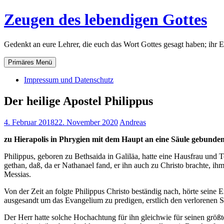
Zum
Zeugen des lebendigen Gottes
Inhalt
springen
Gedenkt an eure Lehrer, die euch das Wort Gottes gesagt haben; ihr 
Primäres Menü
Impressum und Datenschutz
Der heilige Apostel Philippus
4. Februar 2018
22. November 2020
Andreas
zu Hierapolis in Phrygien mit dem Haupt an eine Säule gebunden 
Philippus, geboren zu Bethsaida in Galiläa, hatte eine Hausfrau und 
gethan, daß, da er Nathanael fand, er ihn auch zu Christo brachte,
Messias.
Von der Zeit an folgte Philippus Christo beständig nach, hörte sein
ausgesandt um das Evangelium zu predigen, erstlich den verlorenen S
Der Herr hatte solche Hochachtung für ihn gleichwie für seinen größ