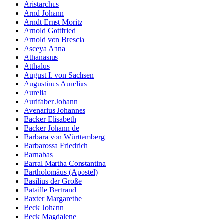
Aristarchus
Arnd Johann
Arndt Ernst Moritz
Arnold Gottfried
Arnold von Brescia
Asceya Anna
Athanasius
Atthalus
August I. von Sachsen
Augustinus Aurelius
Aurelia
Aurifaber Johann
Avenarius Johannes
Backer Elisabeth
Backer Johann de
Barbara von Württemberg
Barbarossa Friedrich
Barnabas
Barral Martha Constantina
Bartholomäus (Apostel)
Basilius der Große
Bataille Bertrand
Baxter Margarethe
Beck Johann
Beck Magdalene