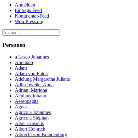
Anmelden
Eintrags-Feed
Kommentar-Feed
WordPress.org
Personen
a Lasco Johannes
Abraham
Adam
Adam von Fulda
Adelung Margaretha Juliane
Adlischweiler Anna
Adriani Mariona
Aepinus Johann
Aereopagita
Agnes
Agricola Johannes
Agricola Stephan
Alber Erasmus
Albert Heinrich
Albrecht von Brandenburg