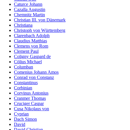
Caturce Johann
Cazalla Augustin
Chemnitz Martin
Christian III. von Dänemark
Christiana
Christoph von Württemberg
Clarenbach Adolph
Claudius Matthias
Clemens von Rom
Clement Paul
Coligny Gaspard de
Cölius Michael
Columban
Comenius Johann Amos
Conrad von Constanz
Constantinus
Corbinian
Corvinus Antonius
Cranmer Thomas
Cruciger Caspar
Cusa Nikolaus von
Cyprian
Dach Simon
David
David Christian