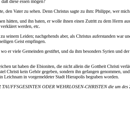
n, daß diese essen mögen?
te, den Vater zu sehen. Denn Christus sagte zu ihm: Philippe, wer mich s
en hätten, und ihn baten, er wolle ihnen einen Zutritt zu dem Herrn a
verkläret werden, etc.
 zu seinem Leiden; nachgehends aber, als Christus auferstanden war und
heiligen Geist empfingen.
, wo er viele Gemeinden gestiftet, und da ihm besonders Syrien und der 
chen tat haben die Ebioniten, die nicht allein die Gottheit Christi verl
el Christi kein Gehör gegeben, sondern ihn gefangen genommen, und da
sein Leichnam in vorgemeldeter Stadt Hierapolis begraben worden.
GESINTEN ODER WEHRLOSEN-CHRISTEN die um des Zeugnisses Je