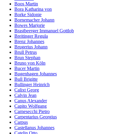
Boos Martin
Bora Katharina von
Borke Sidonie
Bornemacher Johann
Bowes Marjorie
Brastbeerger Immanuel Gottlob
Breitinger Regula
Brenz Johannes
Brugerius Johann
Brull Petrus
Brun Stephan
Bruno von Köln
Bucer Martin
Bugenhagen Johannes
Bull Brigitte
Bullinger Heinrich
Calixt Georg
Calvin Jean
Canus Alexander
Capito Wolfgang
Carnesecchi Pietro
Carpentarius Georgius
Carpus
Castellanus Johannes
Catelin Otto